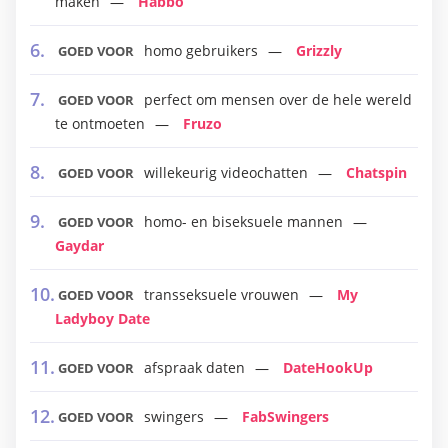
maken
Habbo
homo gebruikers
Grizzly
GOED VOOR
perfect om mensen over de hele wereld
GOED VOOR
te ontmoeten
Fruzo
willekeurig videochatten
Chatspin
GOED VOOR
homo- en biseksuele mannen
GOED VOOR
Gaydar
transseksuele vrouwen
My
GOED VOOR
Ladyboy Date
afspraak daten
DateHookUp
GOED VOOR
swingers
FabSwingers
GOED VOOR