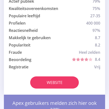
Actief publiek
79%
Kwaliteitsovereenkomsten
75%
Populaire leeftijd
27-35
Profielen
400 000
Reactiesnelheid
97%
Makkelijk te gebruiken
8.7
Populariteit
8.2
Fraude
Heel zelden
8.4
Beoordeling
Registratie
Vrij
WEBSITE
Apex gebruikers melden zich hier ook
aan: