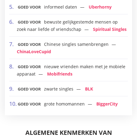
informeel daten
Uberhorny
GOED VOOR
bewuste gelijkgestemde mensen op
GOED VOOR
zoek naar liefde of vriendschap
Spiritual Singles
Chinese singles samenbrengen
GOED VOOR
ChinaLoveCupid
nieuwe vrienden maken met je mobiele
GOED VOOR
apparaat
Mobifriends
zwarte singles
BLK
GOED VOOR
grote homomannen
BiggerCity
GOED VOOR
ALGEMENE KENMERKEN VAN