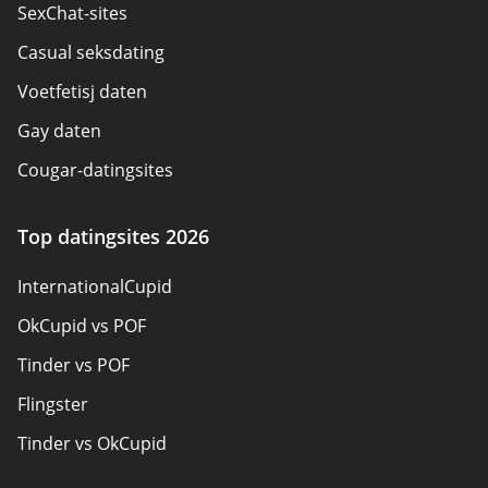
SexChat-sites
Neem contact op
Casual seksdating
Sitemap
Voetfetisj daten
Gay daten
Cougar-datingsites
Seksdatingsites
Top datingsites 2026
Pansexual Dating
InternationalCupid
Datingsites voor volwassenen
OkCupid vs POF
Datingsites voor senioren
Tinder vs POF
Christelijk daten
Flingster
Lokale singles online
Tinder vs OkCupid
Trans daten
Tinder vs Zoosk
Gamer Daten