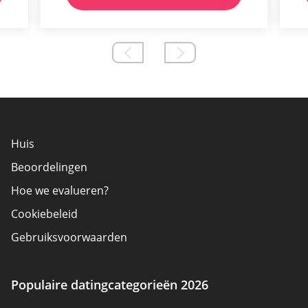
Huis
Beoordelingen
Hoe we evalueren?
Cookiebeleid
Gebruiksvoorwaarden
Adverteerder bekendmaking
Over ons
Populaire datingcategorieën 2026
Auteurs