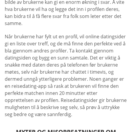
bilde av brukerne kan gi en enorm økning i svar. Å vite
hva brukerne vil ha og legge det inn i profilen deres,
kan bidra til å få flere svar fra folk som leter etter det
samme.
Når brukerne har fylt ut en profil, vil online datingsider
gi en liste over treff, og de må finne den perfekte ved å
bla gjennom andres profiler. Ta kontakt gjennom
datingsiden og bygg en sunn samtale. Det er viktig å
snakke med daten deres på telefonen før brukerne
møtes, selv når brukerne har chattet i timevis, og
dermed unngå ytterligere problemer. Noen ganger er
en reisedating-app så rask at brukeren vil finne den
perfekte matchen innen 20 minutter etter
opprettelsen av profilen. Reisedatingsider gir brukerne
muligheten til å beskrive seg selv, så prøv å uttrykke
seg bedre og være sannferdig.
MYTER OG MISOPPFATNINGER OM