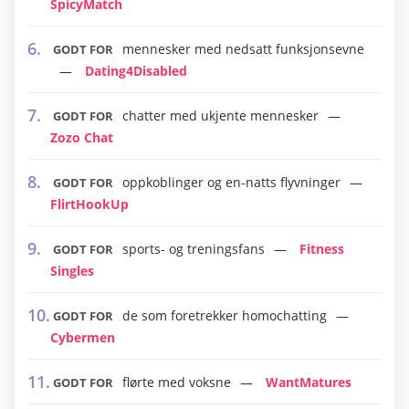
SpicyMatch
mennesker med nedsatt funksjonsevne
GODT FOR
Dating4Disabled
chatter med ukjente mennesker
GODT FOR
Zozo Chat
oppkoblinger og en-natts flyvninger
GODT FOR
FlirtHookUp
sports- og treningsfans
Fitness
GODT FOR
Singles
de som foretrekker homochatting
GODT FOR
Cybermen
flørte med voksne
WantMatures
GODT FOR