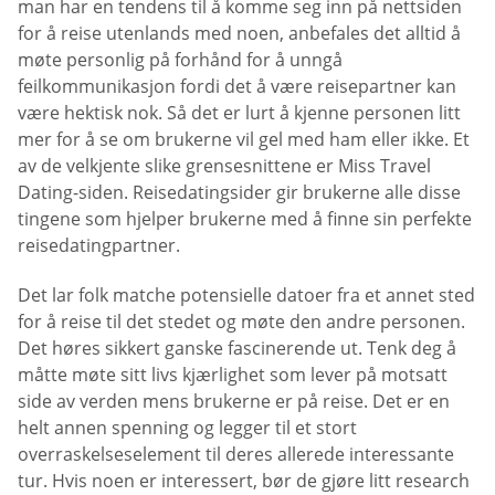
man har en tendens til å komme seg inn på nettsiden
for å reise utenlands med noen, anbefales det alltid å
møte personlig på forhånd for å unngå
feilkommunikasjon fordi det å være reisepartner kan
være hektisk nok. Så det er lurt å kjenne personen litt
mer for å se om brukerne vil gel med ham eller ikke. Et
av de velkjente slike grensesnittene er Miss Travel
Dating-siden. Reisedatingsider gir brukerne alle disse
tingene som hjelper brukerne med å finne sin perfekte
reisedatingpartner.
Det lar folk matche potensielle datoer fra et annet sted
for å reise til det stedet og møte den andre personen.
Det høres sikkert ganske fascinerende ut. Tenk deg å
måtte møte sitt livs kjærlighet som lever på motsatt
side av verden mens brukerne er på reise. Det er en
helt annen spenning og legger til et stort
overraskelseselement til deres allerede interessante
tur. Hvis noen er interessert, bør de gjøre litt research