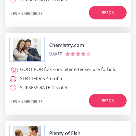
BESØK
LES ANMELDELSE
Chemistry.com
9.6
/10
GODT FOR
folk som leter etter seriøse forhold
STØTTEPRIS
4.6 of 5
SUKSESS RATE
4.5 of 5
BESØK
LES ANMELDELSE
Plenty of Fish