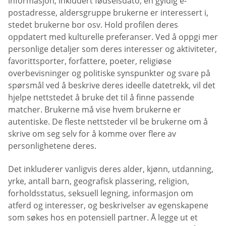
informasjon, inkludert fødselsdato, en gyldig e-
postadresse, aldersgruppe brukerne er interessert i,
stedet brukerne bor osv. Hold profilen deres
oppdatert med kulturelle preferanser. Ved å oppgi mer
personlige detaljer som deres interesser og aktiviteter,
favorittsporter, forfattere, poeter, religiøse
overbevisninger og politiske synspunkter og svare på
spørsmål ved å beskrive deres ideelle datetrekk, vil det
hjelpe nettstedet å bruke det til å finne passende
matcher. Brukerne må vise hvem brukerne er
autentiske. De fleste nettsteder vil be brukerne om å
skrive om seg selv for å komme over flere av
personlighetene deres.
Det inkluderer vanligvis deres alder, kjønn, utdanning,
yrke, antall barn, geografisk plassering, religion,
forholdsstatus, seksuell legning, informasjon om
atferd og interesser, og beskrivelser av egenskapene
som søkes hos en potensiell partner. Å legge ut et