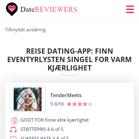
Tilknyttet avsløring
REISE DATING-APP: FINN
EVENTYRLYSTEN SINGEL FOR VARM
KJÆRLIGHET
TenderMeets
9.8
/10
GODT FOR
finne ekte kjærlighet
STØTTEPRIS
4.6 of 5
SUKSESS RATE
4.8 of 5