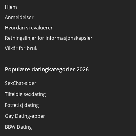
Hjem
Anmeldelser
Hvordan vi evaluerer
Retningslinjer for informasjonskapsler
Vilkår for bruk
Annonsøravsløring
Om oss
Populære datingkategorier 2026
Forfattere
SexChat-sider
Kontakt oss
Tilfeldig sexdating
Sitemap
Fotfetisj dating
Gay Dating-apper
BBW Dating