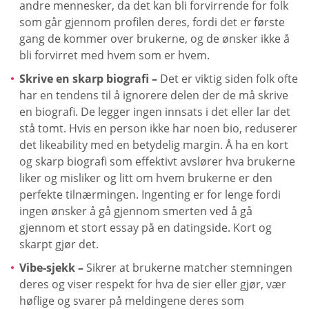
andre mennesker, da det kan bli forvirrende for folk
som går gjennom profilen deres, fordi det er første
gang de kommer over brukerne, og de ønsker ikke å
bli forvirret med hvem som er hvem.
Skrive en skarp biografi –
Det er viktig siden folk ofte
har en tendens til å ignorere delen der de må skrive
en biografi. De legger ingen innsats i det eller lar det
stå tomt. Hvis en person ikke har noen bio, reduserer
det likeability med en betydelig margin. Å ha en kort
og skarp biografi som effektivt avslører hva brukerne
liker og misliker og litt om hvem brukerne er den
perfekte tilnærmingen. Ingenting er for lenge fordi
ingen ønsker å gå gjennom smerten ved å gå
gjennom et stort essay på en datingside. Kort og
skarpt gjør det.
Vibe-sjekk –
Sikrer at brukerne matcher stemningen
deres og viser respekt for hva de sier eller gjør, vær
høflige og svarer på meldingene deres som