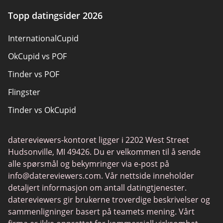
Sexdatingsider
Topp datingsider 2026
Panseksuell dating
InternationalCupid
Datingsider for voksne
OkCupid vs POF
Senior datingsider
Tinder vs POF
Kristne datingsider
Flingster
Lokale singler på nett
Tinder vs OkCupid
Trans Dating
Chat Avenue
Spiller Dating
datereviewers-kontoret ligger i 2202 West Street
Tinder vs Zoosk
Datingapper
Hudsonville, MI 49426. Du er velkommen til å sende
Zoosk vs Match
alle spørsmål og bekymringer via e-post på
info@datereviewers.com
. Vår nettside inneholder
Feabie
detaljert informasjon om antall datingtjenester.
POF vs Match
datereviewers gir brukerne troverdige beskrivelser og
sammenligninger basert på teamets mening. Vårt
eHarmony vs OkCupid