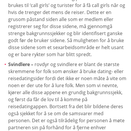
brukes til ‘call girls’ og turister for å få call girls når og
hvis de trenger det mens de reiser. Dette er en
grusom påstand siden alle som er medlem eller
registrerer seg for disse sidene, må gjennomgå
strenge bakgrunnssjekker og blir identifisert ganske
godt før de bruker sidene. Så muligheten for å bruke
disse sidene som et sexarbeidsområde er helt usant
og er bare rykter som har blitt spredt.
Svindlere –
rovdyr og svindlere er blant de største
skremmene for folk som ønsker å bruke dating- eller
reisedatingsider fordi det ikke er noen måte å vite om
noen er der ute for å lure folk. Men som vi nevnte,
kjører alle disse appene en grundig bakgrunnssjekk,
og først da får de lov til å komme på
reisedatingappen. Bortsett fra det blir bildene deres
også sjekket for å se om de samsvarer med
personen. Det er også tilrådelig for personen å møte
partneren sin på forhånd for å fjerne enhver