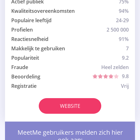
Actief publiek
75%
Kwaliteitsovereenkomsten
94%
Populaire leeftijd
24-29
Profielen
2 500 000
Reactiesnelheid
91%
Makkelijk te gebruiken
7
Populariteit
9.2
Fraude
Heel zelden
9.8
Beoordeling
Registratie
Vrij
WEBSITE
MeetMe gebruikers melden zich hier
ook aan: