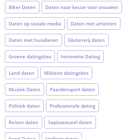
Biker Daten
Daten naar keuze voor vrouwen
Daten op sociale media
Daten met artiesten
Daten met huisdieren
Glutenvrij daten
Groene datingsites
Introverte Dating
Land daten
Militaire datingsites
Muziek Daten
Paardensport daten
Politiek daten
Professionele dating
Reizen daten
Sapiosexueel daten
Sport Daten
Uniform daten