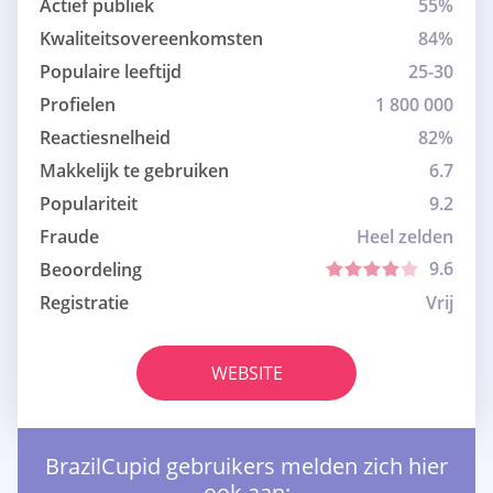
Actief publiek
55%
Kwaliteitsovereenkomsten
84%
Populaire leeftijd
25-30
Profielen
1 800 000
Reactiesnelheid
82%
Makkelijk te gebruiken
6.7
Populariteit
9.2
Fraude
Heel zelden
9.6
Beoordeling
Registratie
Vrij
WEBSITE
BrazilCupid gebruikers melden zich hier
ook aan: