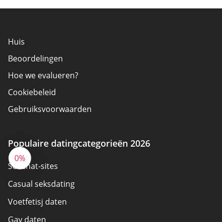
Huis
Beoordelingen
Hoe we evalueren?
Cookiebeleid
Gebruiksvoorwaarden
Adverteerder bekendmaking
Over ons
Populaire datingcategorieën 2026
0%
Auteurs
SexChat-sites
Neem contact op
Casual seksdating
Sitemap
Voetfetisj daten
Gay daten