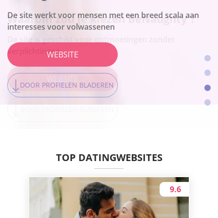
De site is geschikt voor ontmoetingen zonder
WEBSITE
verplichtingen
De site werkt voor mensen met een breed scala aan
Waarom zou je kiezen
interesses voor volwassenen
Together2Night ?
WEBSITE
DOOR PROFIELEN BLADEREN
Het platform is het beste voor lokale aansluitingen
WEBSITE
DOOR PROFIELEN BLADEREN
WEBSITE
DOOR PROFIELEN BLADEREN
DOOR PROFIELEN BLADEREN
TOP DATINGWEBSITES
9.6