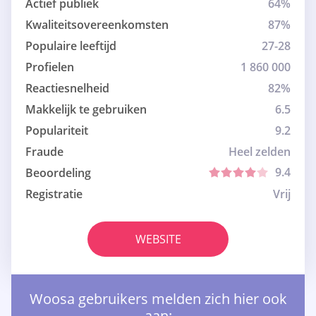
Actief publiek
64%
Kwaliteitsovereenkomsten
87%
Populaire leeftijd
27-28
Profielen
1 860 000
Reactiesnelheid
82%
Makkelijk te gebruiken
6.5
Populariteit
9.2
Fraude
Heel zelden
9.4
Beoordeling
Registratie
Vrij
WEBSITE
Woosa gebruikers melden zich hier ook
aan: