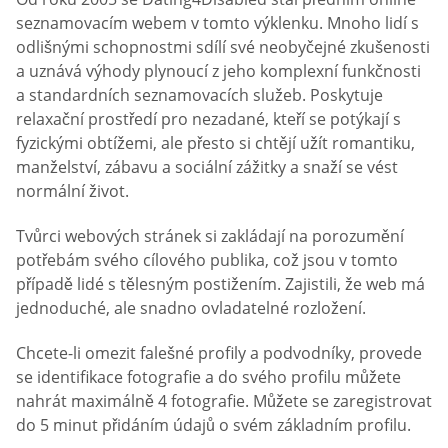
seznamovacím webem v tomto výklenku. Mnoho lidí s
odlišnými schopnostmi sdílí své neobyčejné zkušenosti
a uznává výhody plynoucí z jeho komplexní funkčnosti
a standardních seznamovacích služeb. Poskytuje
relaxační prostředí pro nezadané, kteří se potýkají s
fyzickými obtížemi, ale přesto si chtějí užít romantiku,
manželství, zábavu a sociální zážitky a snaží se vést
normální život.
Tvůrci webových stránek si zakládají na porozumění
potřebám svého cílového publika, což jsou v tomto
případě lidé s tělesným postižením. Zajistili, že web má
jednoduché, ale snadno ovladatelné rozložení.
Chcete-li omezit falešné profily a podvodníky, provede
se identifikace fotografie a do svého profilu můžete
nahrát maximálně 4 fotografie. Můžete se zaregistrovat
do 5 minut přidáním údajů o svém základním profilu.