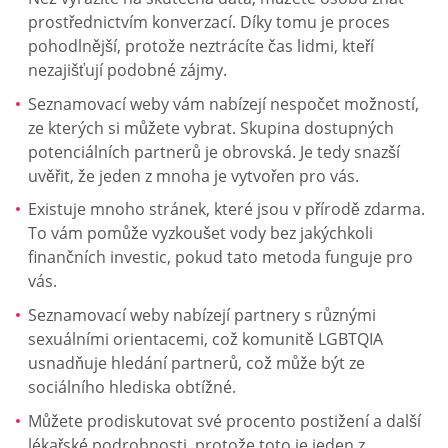
prostřednictvím konverzací. Díky tomu je proces
pohodlnější, protože neztrácíte čas lidmi, kteří
nezajišťují podobné zájmy.
Seznamovací weby vám nabízejí nespočet možností,
ze kterých si můžete vybrat. Skupina dostupných
potenciálních partnerů je obrovská. Je tedy snazší
uvěřit, že jeden z mnoha je vytvořen pro vás.
Existuje mnoho stránek, které jsou v přírodě zdarma.
To vám pomůže vyzkoušet vody bez jakýchkoli
finančních investic, pokud tato metoda funguje pro
vás.
Seznamovací weby nabízejí partnery s různými
sexuálními orientacemi, což komunitě LGBTQIA
usnadňuje hledání partnerů, což může být ze
sociálního hlediska obtížné.
Můžete prodiskutovat své procento postižení a další
lékařské podrobnosti, protože toto je jeden z