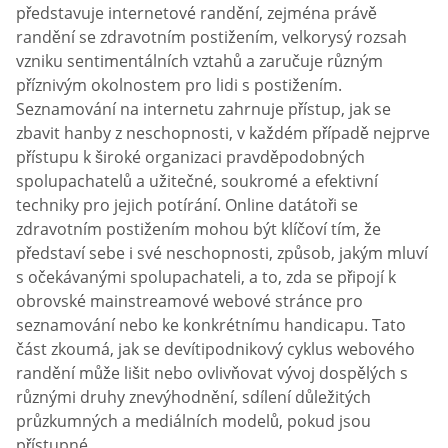
představuje internetové randění, zejména právě
randění se zdravotním postižením, velkorysý rozsah
vzniku sentimentálních vztahů a zaručuje různým
příznivým okolnostem pro lidi s postižením.
Seznamování na internetu zahrnuje přístup, jak se
zbavit hanby z neschopnosti, v každém případě nejprve
přístupu k široké organizaci pravděpodobných
spolupachatelů a užitečné, soukromé a efektivní
techniky pro jejich potírání. Online datátoři se
zdravotním postižením mohou být klíčoví tím, že
představí sebe i své neschopnosti, způsob, jakým mluví
s očekávanými spolupachateli, a to, zda se připojí k
obrovské mainstreamové webové stránce pro
seznamování nebo ke konkrétnímu handicapu. Tato
část zkoumá, jak se devítipodnikový cyklus webového
randění může lišit nebo ovlivňovat vývoj dospělých s
různými druhy znevýhodnění, sdílení důležitých
průzkumných a mediálních modelů, pokud jsou
přístupné.