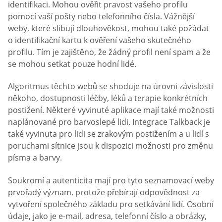
identifikaci. Mohou ověřit pravost vašeho profilu
pomocí vaší pošty nebo telefonního čísla. Vážnější
weby, které slibují dlouhověkost, mohou také požádat
o identifikační kartu k ověření vašeho skutečného
profilu. Tím je zajištěno, že žádný profil není spam a že
se mohou setkat pouze hodní lidé.
Algoritmus těchto webů se shoduje na úrovni závislosti
někoho, dostupnosti léčby, léků a terapie konkrétních
postižení. Některé vyvinuté aplikace mají také možnosti
naplánované pro barvoslepé lidi. Integrace Talkback je
také vyvinuta pro lidi se zrakovým postižením a u lidí s
poruchami sítnice jsou k dispozici možnosti pro změnu
písma a barvy.
Soukromí a autenticita mají pro tyto seznamovací weby
prvořadý význam, protože přebírají odpovědnost za
vytvoření společného základu pro setkávání lidí. Osobní
údaje, jako je e-mail, adresa, telefonní číslo a obrázky,