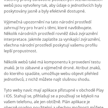
webů jsou vytvořeny tak, aby údaje o jednotlivcích byly
poskytovány jasně a byly efektivně dostupné.
Výjimečná upozornění na tato národní prostředí
zahrnují hry pro hraní s těmi, které navštěvujete.
Několik národních prostředí rovněž dává zvýraznění
interpretace. Jakmile zaplatíte za vynikající zvýraznění,
všechna národní prostředí poskytují vašemu profilu
lepší propustnost.
Několik webů také má komponentu k provedení testu
znaků. Je to zábavné a výjimečně drsné. Atribut znaků,
do kterého spadáte, umožňuje webu objevit přehled
jednotlivců, z nichž můžete najít slušnou shodu.
Tyto weby navíc mají aplikace přístupné v obchodě Play
i IOS. Stahují se, přihlašují se a používají se kdykoli na
vašem telefonu, ale jen obtížně. Plán aplikace je
obecně snadno použitelný a všechny možnosti můžete