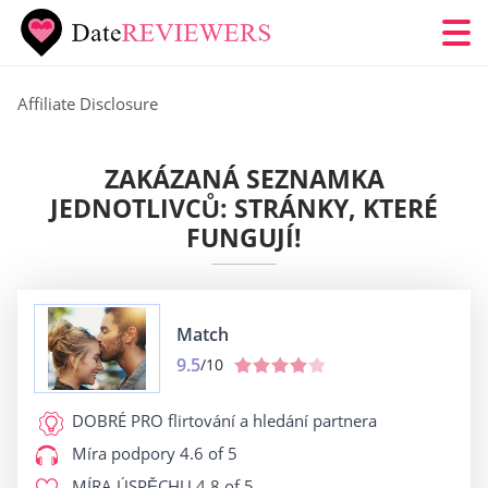
Affiliate Disclosure
ZAKÁZANÁ SEZNAMKA
JEDNOTLIVCŮ: STRÁNKY, KTERÉ
FUNGUJÍ!
Match
9.5
/10
DOBRÉ PRO
flirtování a hledání partnera
Míra podpory
4.6 of 5
MÍRA ÚSPĚCHU
4.8 of 5