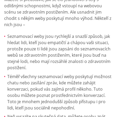
odlišnými schopnostmi, když vstoupí na webovou
scénu se zdravotním postižením. Ale usnadnit jim
chodit s někým weby poskytují mnoho výhod. Někteří z
nich jsou –
Seznamovací weby jsou rychlejší a snazší způsob, jak
hledat lidi, kteří jsou empatičtí a chápou vaši situaci,
protože pouze ti lidé jsou zapsáni do seznamovacích
webů se zdravotním postižením, které jsou buď na
stejné lodi, nebo mají rozsáhlé znalosti o zdravotním
postižení.
Téměř všechny seznamovací weby poskytují možnost
chatu nebo zasílání zpráv, kde můžete zahájit
konverzaci, pokud vás zajímá profil někoho. Tuto
osobu můžete poznat prostřednictvím konverzací.
Toto je mnohem jednodušší způsob přístupu i pro
lidi, kteří jsou sociálně nepohodlní.
Než vyrazíte na skutečná data, můžete osobu znát