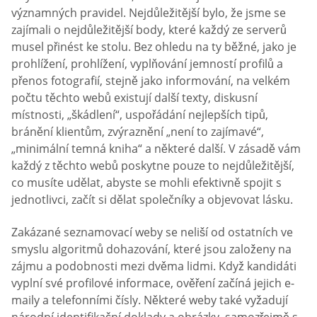
významných pravidel. Nejdůležitější bylo, že jsme se
zajímali o nejdůležitější body, které každý ze serverů
musel přinést ke stolu. Bez ohledu na ty běžné, jako je
prohlížení, prohlížení, vyplňování jemností profilů a
přenos fotografií, stejně jako informování, na velkém
počtu těchto webů existují další texty, diskusní
místnosti, „škádlení“, uspořádání nejlepších tipů,
bránění klientům, zvýraznění „není to zajímavé“,
„minimální temná kniha“ a některé další. V zásadě vám
každý z těchto webů poskytne pouze to nejdůležitější,
co musíte udělat, abyste se mohli efektivně spojit s
jednotlivci, začít si dělat společníky a objevovat lásku.
Zakázané seznamovací weby se neliší od ostatních ve
smyslu algoritmů dohazování, které jsou založeny na
zájmu a podobnosti mezi dvěma lidmi. Když kandidáti
vyplní své profilové informace, ověření začíná jejich e-
maily a telefonními čísly. Některé weby také vyžadují
národní identifikační doklady a obrázky, samozřejmě s