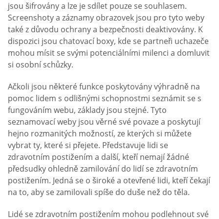
jsou šifrovány a lze je sdílet pouze se souhlasem.
Screenshoty a záznamy obrazovek jsou pro tyto weby
také z důvodu ochrany a bezpečnosti deaktivovány. K
dispozici jsou chatovací boxy, kde se partneři uchazeče
mohou mísit se svými potenciálními milenci a domluvit
si osobní schůzky.
Ačkoli jsou některé funkce poskytovány výhradně na
pomoc lidem s odlišnými schopnostmi seznámit se s
fungováním webu, základy jsou stejné. Tyto
seznamovací weby jsou věrné své povaze a poskytují
hejno rozmanitých možností, ze kterých si můžete
vybrat ty, které si přejete. Představuje lidi se
zdravotním postižením a další, kteří nemají žádné
předsudky ohledně zamilování do lidí se zdravotním
postižením. Jedná se o široké a otevřené lidi, kteří čekají
na to, aby se zamilovali spíše do duše než do těla.
Lidé se zdravotním postižením mohou podlehnout své