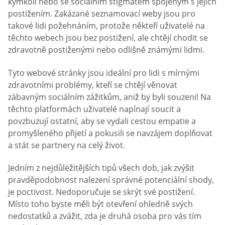
kýmkoli nebo se sociálním stigmatem spojeným s jejich
postižením. Zakázané seznamovací weby jsou pro
takové lidi požehnáním, protože někteří uživatelé na
těchto webech jsou bez postižení, ale chtějí chodit se
zdravotně postiženými nebo odlišně známými lidmi.
Tyto webové stránky jsou ideální pro lidi s mírnými
zdravotními problémy, kteří se chtějí věnovat
zábavným sociálním zážitkům, aniž by byli souzeni! Na
těchto platformách uživatelé napínají soucit a
povzbuzují ostatní, aby se vydali cestou empatie a
promyšleného přijetí a pokusili se navzájem doplňovat
a stát se partnery na celý život.
Jedním z nejdůležitějších tipů všech dob, jak zvýšit
pravděpodobnost nalezení správné potenciální shody,
je poctivost. Nedoporučuje se skrýt své postižení.
Místo toho byste měli být otevření ohledně svých
nedostatků a zvážit, zda je druhá osoba pro vás tím