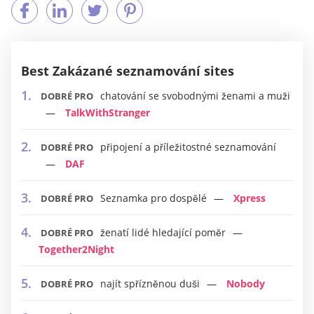
Best Zakázané seznamování sites
chatování se svobodnými ženami a muži
DOBRÉ PRO
TalkWithStranger
připojení a příležitostné seznamování
DOBRÉ PRO
DAF
Seznamka pro dospělé
Xpress
DOBRÉ PRO
ženatí lidé hledající poměr
DOBRÉ PRO
Together2Night
najít spřízněnou duši
Nobody
DOBRÉ PRO