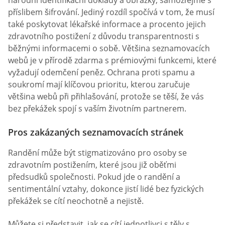
příslibem šifrování. Jediný rozdíl spočívá v tom, že musí
také poskytovat lékařské informace a procento jejich
zdravotního postižení z důvodu transparentnosti s
běžnými informacemi o sobě. Většina seznamovacích
webů je v přírodě zdarma s prémiovými funkcemi, které
vyžadují odemčení peněz. Ochrana proti spamu a
soukromí mají klíčovou prioritu, kterou zaručuje
většina webů při přihlašování, protože se těší, že vás
bez překážek spojí s vaším životním partnerem.
Pros zakázaných seznamovacích stránek
Randění může být stigmatizováno pro osoby se
zdravotním postižením, které jsou již oběťmi
předsudků společnosti. Pokud jde o randění a
sentimentální vztahy, dokonce jistí lidé bez fyzických
překážek se cítí neochotně a nejistě.
Můžete si představit, jak se cítí jednotlivci s těly s