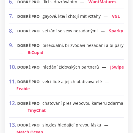
flirt s dozráváním
WantMatures
DOBRÉ PRO
gayové, kteří chtějí mít vztahy
VGL
DOBRÉ PRO
setkání se sexy nezadanými
Sparky
DOBRÉ PRO
bisexuální, bi-zvědaví nezadaní a bi páry
DOBRÉ PRO
BiCupid
hledání židovských partnerů
JSwipe
DOBRÉ PRO
velcí lidé a jejich obdivovatelé
DOBRÉ PRO
Feabie
chatování přes webovou kameru zdarma
DOBRÉ PRO
TinyChat
singles hledající pravou lásku
DOBRÉ PRO
Match Ocean