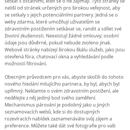
setkat s ostatními, kteří se o ně zajímají. Tyto stránky se
neliší od stránek určených pro širokou veřejnost, aby
se setkaly s jejich potenciálními partnery. Jedná se o
weby zdarma, které umožňují uživatelům se
zdravotním postižením setkávat se, randit a sdílet své
životní zkušenosti. Neexistují žádné smlouvy; osobní
údaje jsou důvěrné, pokud nebude zvoleno jinak.
Webové stránky nabízejí širokou škálu služeb, jako jsou
otevřená fóra, chatovací okna a vyhledávání podle
možností filtrování.
Obecným průvodcem pro vás, abyste skočili do tohoto
nového hledání milujícího partnera, by byl, abych byl
upřímný. Neklamte o svém zdravotním postižení, ale
nedělejte z něj jediný bod svého zaměření.
Mechanismus párování je podobný jako u jiných
seznamovacích webů, kde si do dostupných
rozevíracích nabídek zaznamenáváte svůj zájem a
preference. Můžete také dát své fotografie pro vaši