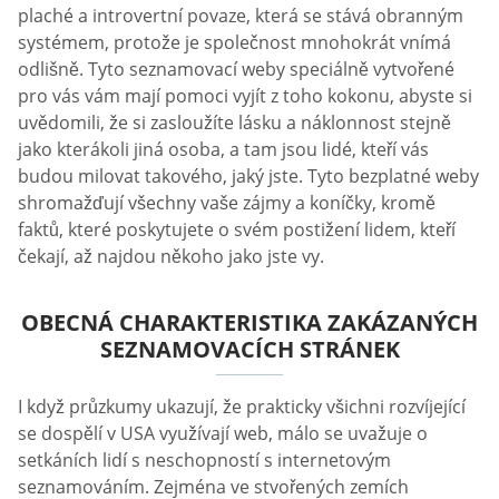
plaché a introvertní povaze, která se stává obranným
systémem, protože je společnost mnohokrát vnímá
odlišně. Tyto seznamovací weby speciálně vytvořené
pro vás vám mají pomoci vyjít z toho kokonu, abyste si
uvědomili, že si zasloužíte lásku a náklonnost stejně
jako kterákoli jiná osoba, a tam jsou lidé, kteří vás
budou milovat takového, jaký jste. Tyto bezplatné weby
shromažďují všechny vaše zájmy a koníčky, kromě
faktů, které poskytujete o svém postižení lidem, kteří
čekají, až najdou někoho jako jste vy.
OBECNÁ CHARAKTERISTIKA ZAKÁZANÝCH
SEZNAMOVACÍCH STRÁNEK
I když průzkumy ukazují, že prakticky všichni rozvíjející
se dospělí v USA využívají web, málo se uvažuje o
setkáních lidí s neschopností s internetovým
seznamováním. Zejména ve stvořených zemích