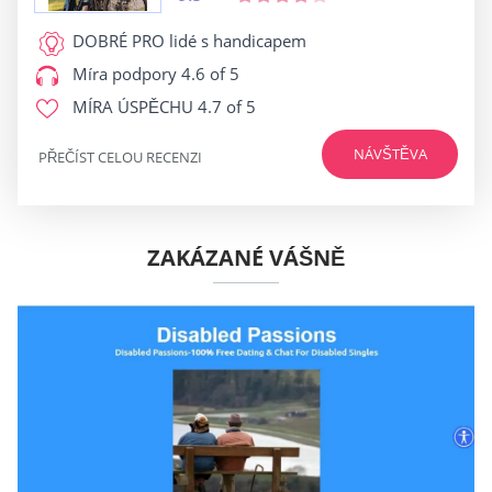
DOBRÉ PRO
lidé s handicapem
Míra podpory
4.6 of 5
MÍRA ÚSPĚCHU
4.7 of 5
NÁVŠTĚVA
PŘEČÍST CELOU RECENZI
ZAKÁZANÉ VÁŠNĚ