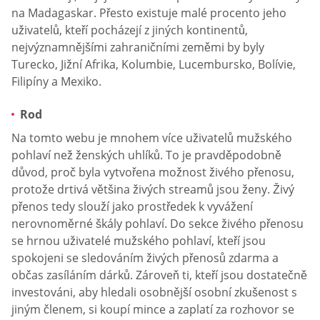
na Madagaskar. Přesto existuje malé procento jeho
uživatelů, kteří pocházejí z jiných kontinentů,
nejvýznamnějšími zahraničními zeměmi by byly
Turecko, Jižní Afrika, Kolumbie, Lucembursko, Bolívie,
Filipíny a Mexiko.
Rod
Na tomto webu je mnohem více uživatelů mužského
pohlaví než ženských uhlíků. To je pravděpodobně
důvod, proč byla vytvořena možnost živého přenosu,
protože drtivá většina živých streamů jsou ženy. Živý
přenos tedy slouží jako prostředek k vyvážení
nerovnoměrné škály pohlaví. Do sekce živého přenosu
se hrnou uživatelé mužského pohlaví, kteří jsou
spokojeni se sledováním živých přenosů zdarma a
občas zasíláním dárků. Zároveň ti, kteří jsou dostatečně
investováni, aby hledali osobnější osobní zkušenost s
jiným členem, si koupí mince a zaplatí za rozhovor se