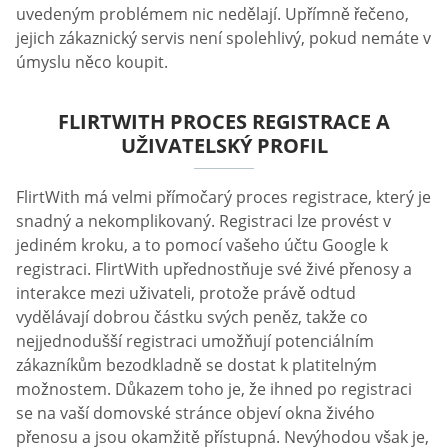
uvedeným problémem nic nedělají. Upřímně řečeno,
jejich zákaznický servis není spolehlivý, pokud nemáte v
úmyslu něco koupit.
FLIRTWITH PROCES REGISTRACE A
UŽIVATELSKÝ PROFIL
FlirtWith má velmi přímočarý proces registrace, který je
snadný a nekomplikovaný. Registraci lze provést v
jediném kroku, a to pomocí vašeho účtu Google k
registraci. FlirtWith upřednostňuje své živé přenosy a
interakce mezi uživateli, protože právě odtud
vydělávají dobrou částku svých peněz, takže co
nejjednodušší registraci umožňují potenciálním
zákazníkům bezodkladně se dostat k platitelným
možnostem. Důkazem toho je, že ihned po registraci
se na vaší domovské stránce objeví okna živého
přenosu a jsou okamžitě přístupná. Nevýhodou však je,