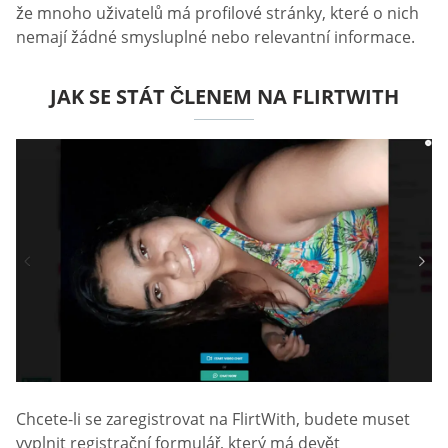
že mnoho uživatelů má profilové stránky, které o nich
nemají žádné smysluplné nebo relevantní informace.
JAK SE STÁT ČLENEM NA FLIRTWITH
Chcete-li se zaregistrovat na FlirtWith, budete muset
vyplnit registrační formulář, který má devět