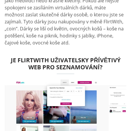
jako medvídci nebo krásné květiny. Pokud ale nejste
spokojeni se zasíláním virtuálních dárků, máte
možnost zaslat skutečné dárky osobě, o kterou jste se
zajímali. Tyto dárky jsou nakupovány v měně FlirtWith,
„coin“. Dárky se liší od květin, ovocných košů – koše na
potěšení, koše na piknik, hodinky s jablky, iPhone,
čajové koše, ovocné koše atd.
JE FLIRTWITH UŽIVATELSKY PŘÍVĚTIVÝ
WEB PRO SEZNAMOVÁNÍ?