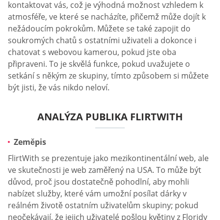
kontaktovat vás, což je výhodná možnost vzhledem k
atmosféře, ve které se nacházíte, přičemž může dojít k
nežádoucím pokrokům. Můžete se také zapojit do
soukromých chatů s ostatními uživateli a dokonce i
chatovat s webovou kamerou, pokud jste oba
připraveni. To je skvělá funkce, pokud uvažujete o
setkání s někým ze skupiny, tímto způsobem si můžete
být jisti, že vás nikdo neloví.
ANALÝZA PUBLIKA FLIRTWITH
Zeměpis
FlirtWith se prezentuje jako mezikontinentální web, ale
ve skutečnosti je web zaměřený na USA. To může být
důvod, proč jsou dostatečně pohodlní, aby mohli
nabízet služby, které vám umožní posílat dárky v
reálném životě ostatním uživatelům skupiny; pokud
neočekávají, že jejich uživatelé pošlou květiny z Floridy