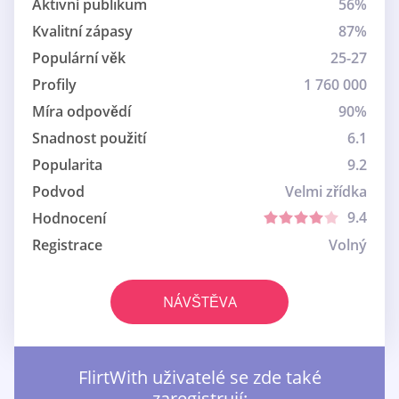
Aktivní publikum
56%
Kvalitní zápasy
87%
Populární věk
25-27
Profily
1 760 000
Míra odpovědí
90%
Snadnost použití
6.1
Popularita
9.2
Podvod
Velmi zřídka
9.4
Hodnocení
Registrace
Volný
NÁVŠTĚVA
FlirtWith uživatelé se zde také
zaregistrují: