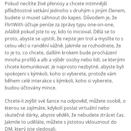
Pokud necítíte živé přenosy a chcete intimnější
příležitostné setkání jednoho s druhým s jiným členem,
budete si muset sáhnout do kapes. Důvodem je, že
FlirtWith účtuje peníze za zprávy typu one-on-one,
zvláště pokud jste to vy, kdo to inicioval. Dělá se to
proto, abyste se ujistili, že nejste jen trol a myslíte to s
celou věcí o randění vážně. Jakmile se rozhodnete, že
to je to, co chcete, dalším krokem bude procházení
mnoha profilů a alb a výběr osoby nebo lidí, se kterými
chcete komunikovat. Je naprosto nezbytné, abyste byli
spokojeni s kýmkoli, koho si vyberete, protože vám
během celé interakce s kýmkoli, koho si vyberete,
budou účtovány mince.
Chcete-li zvýšit své šance na odpověď, můžete osobě, o
kterou se zajímáte, kdykoli poslat virtuální nebo
skutečné dárky, abyste věděli, že nebudete ztrácet čas.
Jakmile to uděláte, můžete s jistotou vklouznout do
DM, který jste sledovali.