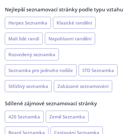
Nejlepší seznamovací stránky podle typu vztahu
Herpes Seznamka
Klasické randění
Malí lidé randí
Nepohlavní randění
Rozvedený seznamka
Seznamka pro jednoho rodiče
STD Seznamka
Střízlivý seznamka
Zakázané seznamování
Sdílené zájmové seznamovací stránky
420 Seznamka
Země Seznamka
Beard Seznamka
Cestování Seznamka