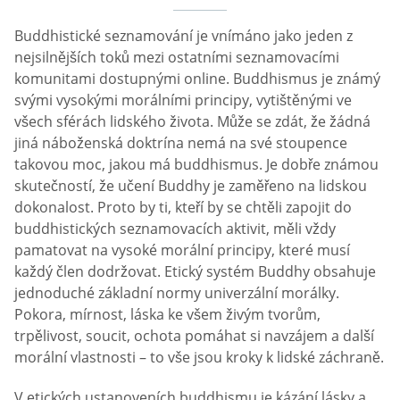
Buddhistické seznamování je vnímáno jako jeden z
nejsilnějších toků mezi ostatními seznamovacími
komunitami dostupnými online. Buddhismus je známý
svými vysokými morálními principy, vytištěnými ve
všech sférách lidského života. Může se zdát, že žádná
jiná náboženská doktrína nemá na své stoupence
takovou moc, jakou má buddhismus. Je dobře známou
skutečností, že učení Buddhy je zaměřeno na lidskou
dokonalost. Proto by ti, kteří by se chtěli zapojit do
buddhistických seznamovacích aktivit, měli vždy
pamatovat na vysoké morální principy, které musí
každý člen dodržovat. Etický systém Buddhy obsahuje
jednoduché základní normy univerzální morálky.
Pokora, mírnost, láska ke všem živým tvorům,
trpělivost, soucit, ochota pomáhat si navzájem a další
morální vlastnosti – to vše jsou kroky k lidské záchraně.
V etických ustanoveních buddhismu je kázání lásky a