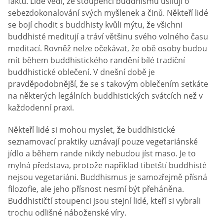
faktů. Lidé vědí, že stoupenci buddhismu usilují o
sebezdokonalování svých myšlenek a činů. Někteří lidé
se bojí chodit s buddhisty kvůli mýtu, že všichni
buddhisté meditují a tráví většinu svého volného času
meditací. Rovněž nelze očekávat, že obě osoby budou
mít během buddhistického randění bílé tradiční
buddhistické oblečení. V dnešní době je
pravděpodobnější, že se s takovým oblečením setkáte
na některých legálních buddhistických svátcích než v
každodenní praxi.
Někteří lidé si mohou myslet, že buddhistické
seznamovací praktiky uznávají pouze vegetariánské
jídlo a během rande nikdy nebudou jíst maso. Je to
mylná představa, protože například tibetští buddhisté
nejsou vegetariáni. Buddhismus je samozřejmě přísná
filozofie, ale jeho přísnost nesmí být přeháněna.
Buddhističtí stoupenci jsou stejní lidé, kteří si vybrali
trochu odlišné náboženské víry.