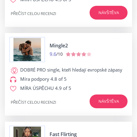
NÁVŠTĚVA
PŘEČÍST CELOU RECENZI
Mingle2
9.6
/10
DOBRÉ PRO
single, kteří hledají evropské zápasy
Míra podpory
4.8 of 5
MÍRA ÚSPĚCHU
4.9 of 5
NÁVŠTĚVA
PŘEČÍST CELOU RECENZI
Fast Flirting