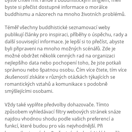
byste si přečíst dostupné informace o morálce
buddhismu a názorech na mnoho životních problémů.
Téměř všechny buddhistické seznamovací weby
publikují články pro inspiraci, příběhy o úspěchu, rady a
další související informace. Je lepší si to přečíst, abyste
byli připraveni na mnoho možných scénářů. Zde je
možné obdržet několik cenných rad na organizaci
nejlepšího data nebo pochopení toho, že jste potkali
správnou nebo špatnou osobu. Čím více čtete, tím více
zkušeností získáte v různých otázkách týkajících se
romantických vztahů a komunikace s podobně
smýšlejícími osobami.
Vždy také vyplňte předvolby dohazovače. Tímto
způsobem vyhledávací filtry webových stránek snáze
najdou vhodnou shodu podle vašich preferencí a
funkcí, které budou pro vás nejvhodnější. Při