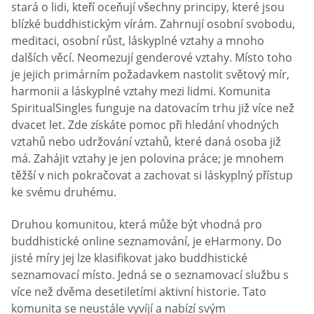
stará o lidi, kteří oceňují všechny principy, které jsou
blízké buddhistickým vírám. Zahrnují osobní svobodu,
meditaci, osobní růst, láskyplné vztahy a mnoho
dalších věcí. Neomezují genderové vztahy. Místo toho
je jejich primárním požadavkem nastolit světový mír,
harmonii a láskyplné vztahy mezi lidmi. Komunita
SpiritualSingles funguje na datovacím trhu již více než
dvacet let. Zde získáte pomoc při hledání vhodných
vztahů nebo udržování vztahů, které daná osoba již
má. Zahájit vztahy je jen polovina práce; je mnohem
těžší v nich pokračovat a zachovat si láskyplný přístup
ke svému druhému.
Druhou komunitou, která může být vhodná pro
buddhistické online seznamování, je eHarmony. Do
jisté míry jej lze klasifikovat jako buddhistické
seznamovací místo. Jedná se o seznamovací službu s
více než dvěma desetiletími aktivní historie. Tato
komunita se neustále vyvíjí a nabízí svým