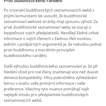
Pros buddhistického randění
Po srovnání buddhistických seznamovacích webů s
jinými komunitami lze usoudit, že buddhistické
seznamovací webové stránky mají spoustu výhod. Za
prvé, buddhistické seznamovací weby se starají o
bezpečnost svých předplatitelů. Nesdílejí žádné citlivé
informace o svých členech s žádnou třetí osobou.
Jedním z podpůrných argumentů je, že nebudou jednat
proti buddhismu a morálním principům
buddhistického randění.
Další výhodou buddhistického seznamování je, že při
hledání shod pro své členy znamenají více než dvacet
dimenzí kompatibility. Filtry pokročilého vyhledávání
berou v úvahu vaše primární informace i vaše
preference. Všechny tyto nuance pomáhají najít
nejlepší shodu pro předplatitele buddhistických
seznamovacích webů.