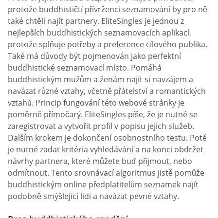
protože buddhističtí přívrženci seznamování by pro ně
také chtěli najít partnery. EliteSingles je jednou z
nejlepších buddhistických seznamovacích aplikací,
protože splňuje potřeby a preference cílového publika.
Také má důvody být pojmenován jako perfektní
buddhistické seznamovací místo. Pomáhá
buddhistickým mužům a ženám najít si navzájem a
navázat různé vztahy, včetně přátelství a romantických
vztahů. Princip fungování této webové stránky je
poměrně přímočarý. EliteSingles píše, že je nutné se
zaregistrovat a vytvořit profil v popisu jejich služeb.
Dalším krokem je dokončení osobnostního testu. Poté
je nutné zadat kritéria vyhledávání a na konci obdržet
návrhy partnera, které můžete buď přijmout, nebo
odmítnout. Tento srovnávací algoritmus jistě pomůže
buddhistickým online předplatitelům seznamek najít
podobně smýšlející lidi a navázat pevné vztahy.