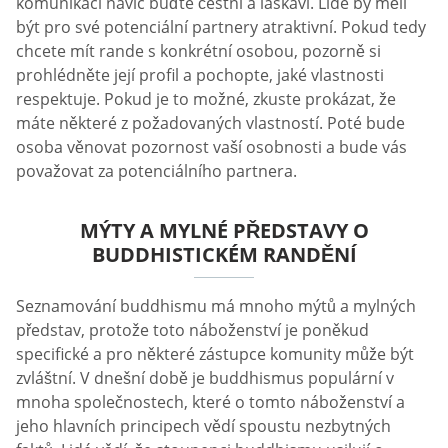
komunikaci navíc buďte čestní a laskaví. Lidé by měli
být pro své potenciální partnery atraktivní. Pokud tedy
chcete mít rande s konkrétní osobou, pozorně si
prohlédněte její profil a pochopte, jaké vlastnosti
respektuje. Pokud je to možné, zkuste prokázat, že
máte některé z požadovaných vlastností. Poté bude
osoba věnovat pozornost vaší osobnosti a bude vás
považovat za potenciálního partnera.
MÝTY A MYLNÉ PŘEDSTAVY O
BUDDHISTICKÉM RANDĚNÍ
Seznamování buddhismu má mnoho mýtů a mylných
představ, protože toto náboženství je poněkud
specifické a pro některé zástupce komunity může být
zvláštní. V dnešní době je buddhismus populární v
mnoha společnostech, které o tomto náboženství a
jeho hlavních principech vědí spoustu nezbytných