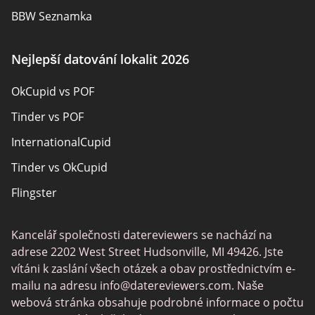
BBW Seznamka
Sexuální seznamky
Nejlepší datování lokalit 2026
Pansexual Seznamka
OkCupid vs POF
Rencontres adultes
Tinder vs POF
Senior Seznamka
InternationalCupid
Christian Seznamka
Tinder vs OkCupid
Místní singly online
Flingster
Trans Seznamka
Tinder vs Zoosk
Seznamka hráčů
Kancelář společnosti datereviewers se nachází na
Chat Avenue
Seznamovací aplikace
adrese 2202 West Street Hudsonville, MI 49426. Jste
Zoosk vs Match
vítáni k zaslání všech otázek a obav prostřednictvím e-
mailu na adresu
info@datereviewers.com
. Naše
Feabie
webová stránka obsahuje podrobné informace o počtu