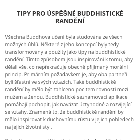
TIPY PRO ÚSPĚŠNÉ BUDDHISTICKÉ
RANDĚNÍ
Všechna Buddhova učení byla studována ze všech
možných úhlů. Některé z jeho koncepcí byly tedy
transformovány a použity jako tipy na buddhistické
randění. Tímto způsobem jsou inspirováni k tomu, aby
dělali vše, co nepřekračuje obecně přijímaný morální
princip. Primárním požadavkem je, aby oba partneři
byli šťastní ve svých vztazích. Také buddhistické
randění by mělo být zahlceno pocitem rovnosti mezi
mužem a ženou. Buddhistické seznamovací aplikace
pomáhají pochopit, jak navázat úctyhodné a rozvíjející
se vztahy. Znamená to, že buddhistické randění by
mělo inspirovat k duchovnímu růstu v jejich pohledech
na jejich životní styl.