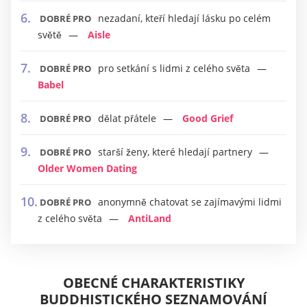
nezadaní, kteří hledají lásku po celém
DOBRÉ PRO
světě
Aisle
pro setkání s lidmi z celého světa
DOBRÉ PRO
Babel
dělat přátele
Good Grief
DOBRÉ PRO
starší ženy, které hledají partnery
DOBRÉ PRO
Older Women Dating
anonymně chatovat se zajímavými lidmi
DOBRÉ PRO
z celého světa
AntiLand
OBECNÉ CHARAKTERISTIKY
BUDDHISTICKÉHO SEZNAMOVÁNÍ