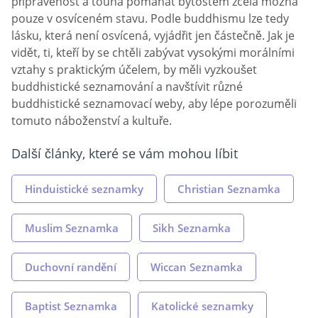
připravenost a touha pomáhat bytostem zcela možná
pouze v osvíceném stavu. Podle buddhismu lze tedy
lásku, která není osvícená, vyjádřit jen částečně. Jak je
vidět, ti, kteří by se chtěli zabývat vysokými morálními
vztahy s praktickým účelem, by měli vyzkoušet
buddhistické seznamování a navštívit různé
buddhistické seznamovací weby, aby lépe porozuměli
tomuto náboženství a kultuře.
Další články, které se vám mohou líbit
Hinduistické seznamky
Christian Seznamka
Muslim Seznamka
Sikh Seznamka
Duchovní randění
Wiccan Seznamka
Baptist Seznamka
Katolické seznamky