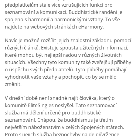
předplatitelům stále více vzrušujících funkcí pro
seznamování a komunikaci. Buddhistické randění je
spojeno s harmonií a harmonickými vztahy. To vše
najdete na webových stránkách eHarmony.
Navíc je možné rozšířit jejich znalostní základnu pomocí
různých článků. Existuje spousta užitečných informací,
které mohou být nejlepší radou v různých životních
situacích. Všechny tyto komunity také zveřejňují příběhy
o úspěchu svých předplatitelů. Tyto příběhy pomáhají
vyhodnotit vaše vztahy a pochopit, co by se mělo
změnit.
V dnešní době není snadné najít člověka, který o
komunitě EliteSingles neslyšel. Tato seznamovací
služba má dělení určené pro buddhistické
seznamování. Chápou, že buddhismus je třetím
největším náboženstvím v celých Spojených státech.
Proto si jejich služba bezpochyby najde přívržence,