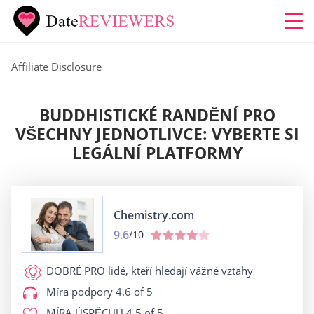
Affiliate Disclosure
BUDDHISTICKÉ RANDĚNÍ PRO
VŠECHNY JEDNOTLIVCE: VYBERTE SI
LEGÁLNÍ PLATFORMY
Chemistry.com
9.6
/10
DOBRÉ PRO
lidé, kteří hledají vážné vztahy
Míra podpory
4.6 of 5
MÍRA ÚSPĚCHU
4.5 of 5