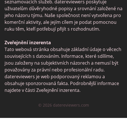
POF vs Match
seznamovacích služeb. datereviewers poskytuje
uživatelům důvěryhodné popisy a srovnání založené na
SPDate
jeho názoru týmu. Naše společnost není vytvořena pro
eHarmony vs OkCupid
komerční aktivity, ale jejím cílem je podat pomocnou
ruku těm, kteří potřebují přijít s rozhodnutím.
TenderMeets
Together2Night
Zveřejnění inzerenta
Tato webová stránka obsahuje základní údaje o věcech
Fetlife
souvisejících s datováním. Informace, které sdílíme,
Alua
jsou založeny na subjektivních názorech a nemusí být
považovány za právní nebo profesionální radu.
TinyChat
datereviewers je web podporovaný reklamou a
Mini Chat
obsahuje sponzorovaná fakta. Podrobnější informace
najdete v části Zveřejnění inzerenta.
Jaumo
FirstMet
© 2026 datereviewers.com
Chatrandom
FDating