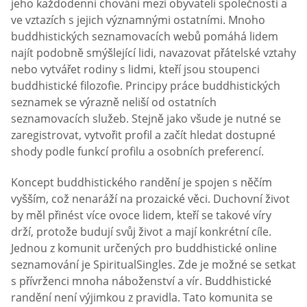
jeho každodenní chování mezi obyvateli společnosti a
ve vztazích s jejich významnými ostatními. Mnoho
buddhistických seznamovacích webů pomáhá lidem
najít podobně smýšlející lidi, navazovat přátelské vztahy
nebo vytvářet rodiny s lidmi, kteří jsou stoupenci
buddhistické filozofie. Principy práce buddhistických
seznamek se výrazně neliší od ostatních
seznamovacích služeb. Stejně jako všude je nutné se
zaregistrovat, vytvořit profil a začít hledat dostupné
shody podle funkcí profilu a osobních preferencí.
Koncept buddhistického randění je spojen s něčím
vyšším, což nenaráží na prozaické věci. Duchovní život
by měl přinést více ovoce lidem, kteří se takové víry
drží, protože budují svůj život a mají konkrétní cíle.
Jednou z komunit určených pro buddhistické online
seznamování je SpiritualSingles. Zde je možné se setkat
s přívrženci mnoha náboženství a vír. Buddhistické
randění není výjimkou z pravidla. Tato komunita se