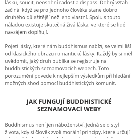
lásku, soucit, neosobní radost a dispass. Dobrý vztah
začíná, když se pro jednoho člověka stane dobro
druhého důležitější než jeho vlastní. Spolu s touto
náladou existuje skutečná živá láska, ve které se lidé
navzájem doplňují.
Pojetí lásky, které nám buddhismus nabízí, se velmi liší
od klasického obrazu romantické lásky. Každý by si měl
uvědomit, jaký druh publika se registruje na
buddhistických seznamovacích webech. Toto
porozumění povede k nejlepším výsledkům při hledání
možných shod pomocí buddhistických komunit.
JAK FUNGUJÍ BUDDHISTICKÉ
SEZNAMOVACÍ WEBY
Buddhismus není jen náboženství. Jedná se o styl
života, kdy si člověk zvolí morální principy, které určují