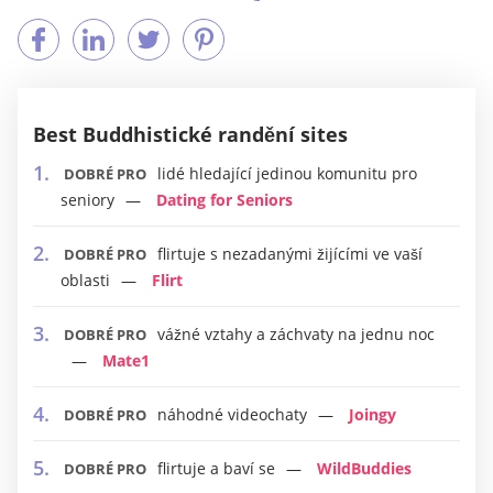
Best Buddhistické randění sites
lidé hledající jedinou komunitu pro
DOBRÉ PRO
seniory
Dating for Seniors
flirtuje s nezadanými žijícími ve vaší
DOBRÉ PRO
oblasti
Flirt
vážné vztahy a záchvaty na jednu noc
DOBRÉ PRO
Mate1
náhodné videochaty
Joingy
DOBRÉ PRO
flirtuje a baví se
WildBuddies
DOBRÉ PRO