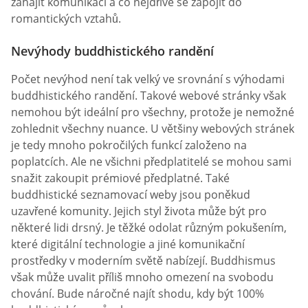
zahájit komunikaci a co nejdříve se zapojit do
romantických vztahů.
Nevýhody buddhistického randění
Počet nevýhod není tak velký ve srovnání s výhodami
buddhistického randění. Takové webové stránky však
nemohou být ideální pro všechny, protože je nemožné
zohlednit všechny nuance. U většiny webových stránek
je tedy mnoho pokročilých funkcí založeno na
poplatcích. Ale ne všichni předplatitelé se mohou sami
snažit zakoupit prémiové předplatné. Také
buddhistické seznamovací weby jsou poněkud
uzavřené komunity. Jejich styl života může být pro
některé lidi drsný. Je těžké odolat různým pokušením,
které digitální technologie a jiné komunikační
prostředky v moderním světě nabízejí. Buddhismus
však může uvalit příliš mnoho omezení na svobodu
chování. Bude náročné najít shodu, kdy být 100%