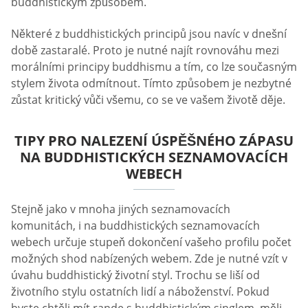
buddhistickým způsobem.
Některé z buddhistických principů jsou navíc v dnešní
době zastaralé. Proto je nutné najít rovnováhu mezi
morálními principy buddhismu a tím, co lze současným
stylem života odmítnout. Tímto způsobem je nezbytné
zůstat kritický vůči všemu, co se ve vašem životě děje.
TIPY PRO NALEZENÍ ÚSPĚŠNÉHO ZÁPASU
NA BUDDHISTICKÝCH SEZNAMOVACÍCH
WEBECH
Stejně jako v mnoha jiných seznamovacích
komunitách, i na buddhistických seznamovacích
webech určuje stupeň dokončení vašeho profilu počet
možných shod nabízených webem. Zde je nutné vzít v
úvahu buddhistický životní styl. Trochu se liší od
životního stylu ostatních lidí a náboženství. Pokud
byste chtěli mít rande s buddhistickým singlem, měli