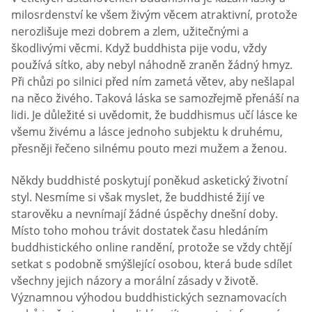
milosrdenství ke všem živým věcem atraktivní, protože
nerozlišuje mezi dobrem a zlem, užitečnými a
škodlivými věcmi. Když buddhista pije vodu, vždy
používá sítko, aby nebyl náhodně zraněn žádný hmyz.
Při chůzi po silnici před ním zametá větev, aby nešlapal
na něco živého. Taková láska se samozřejmě přenáší na
lidi. Je důležité si uvědomit, že buddhismus učí lásce ke
všemu živému a lásce jednoho subjektu k druhému,
přesněji řečeno silnému pouto mezi mužem a ženou.
Někdy buddhisté poskytují poněkud asketický životní
styl. Nesmíme si však myslet, že buddhisté žijí ve
starověku a nevnímají žádné úspěchy dnešní doby.
Místo toho mohou trávit dostatek času hledáním
buddhistického online randění, protože se vždy chtějí
setkat s podobně smýšlející osobou, která bude sdílet
všechny jejich názory a morální zásady v životě.
Významnou výhodou buddhistických seznamovacích