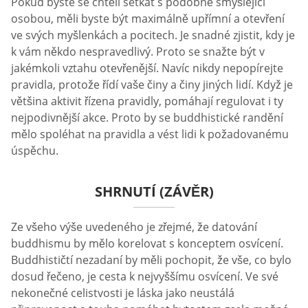
Pokud byste se chtěli setkat s podobně smýšlející
osobou, měli byste být maximálně upřímní a otevření
ve svých myšlenkách a pocitech. Je snadné zjistit, kdy je
k vám někdo nespravedlivý. Proto se snažte být v
jakémkoli vztahu otevřenější. Navíc nikdy nepopírejte
pravidla, protože řídí vaše činy a činy jiných lidí. Když je
většina aktivit řízena pravidly, pomáhají regulovat i ty
nejpodivnější akce. Proto by se buddhistické randění
mělo spoléhat na pravidla a vést lidi k požadovanému
úspěchu.
SHRNUTÍ (ZÁVĚR)
Ze všeho výše uvedeného je zřejmé, že datování
buddhismu by mělo korelovat s konceptem osvícení.
Buddhističtí nezadaní by měli pochopit, že vše, co bylo
dosud řečeno, je cesta k nejvyššímu osvícení. Ve své
nekonečné celistvosti je láska jako neustálá