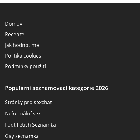
Domov
Recenze
Jak hodnotíme
Politika cookies
Podmínky použití
Zveřejnění inzerenta
O nás
Populární seznamovací kategorie 2026
Autoři
Stránky pro sexchat
Kontaktujte nás
Neformální sex
Mapa stránek
Foot Fetish Seznamka
Gay seznamka