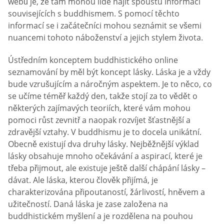
webů je, že tam mohou lidé najít spoustu informací
souvisejících s buddhismem. S pomocí těchto
informací se i začátečníci mohou seznámit se všemi
nuancemi tohoto náboženství a jejich stylem života.
Ústředním konceptem buddhistického online
seznamování by měl být koncept lásky. Láska je a vždy
bude vzrušujícím a náročným aspektem. Je to něco, co
se učíme téměř každý den, takže stojí za to vědět o
některých zajímavých teoriích, které vám mohou
pomoci růst zevnitř a naopak rozvíjet šťastnější a
zdravější vztahy. V buddhismu je to docela unikátní.
Obecně existují dva druhy lásky. Nejběžnější výklad
lásky obsahuje mnoho očekávání a aspirací, které je
třeba přijmout, ale existuje ještě další chápání lásky –
dávat. Ale láska, kterou člověk přijímá, je
charakterizována připoutaností, žárlivostí, hněvem a
užitečností. Daná láska je zase založena na
buddhistickém myšlení a je rozdělena na pouhou