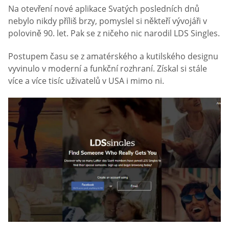
Na otevření nové aplikace Svatých posledních dnů
nebylo nikdy příliš brzy, pomyslel si někteří vývojáři v
polovině 90. let. Pak se z ničeho nic narodil LDS Singles.
Postupem času se z amatérského a kutilského designu
vyvinulo v moderní a funkční rozhraní. Získal si stále
více a více tisíc uživatelů v USA i mimo ni.