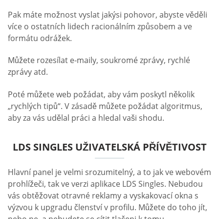
Pak máte možnost vyslat jakýsi pohovor, abyste věděli
více o ostatních lidech racionálním způsobem a ve
formátu odrážek.
Můžete rozesílat e-maily, soukromé zprávy, rychlé
zprávy atd.
Poté můžete web požádat, aby vám poskytl několik
„rychlých tipů“. V zásadě můžete požádat algoritmus,
aby za vás udělal práci a hledal vaši shodu.
LDS SINGLES UŽIVATELSKÁ PŘÍVĚTIVOST
Hlavní panel je velmi srozumitelný, a to jak ve webovém
prohlížeči, tak ve verzi aplikace LDS Singles. Nebudou
vás obtěžovat otravné reklamy a vyskakovací okna s
výzvou k upgradu členství v profilu. Můžete do toho jít,
nebo ne, a nebudete se cítit tlačeni k tomu.