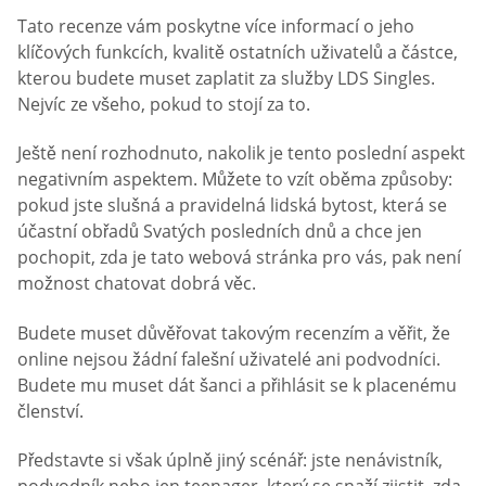
Tato recenze vám poskytne více informací o jeho
klíčových funkcích, kvalitě ostatních uživatelů a částce,
kterou budete muset zaplatit za služby LDS Singles.
Nejvíc ze všeho, pokud to stojí za to.
Ještě není rozhodnuto, nakolik je tento poslední aspekt
negativním aspektem. Můžete to vzít oběma způsoby:
pokud jste slušná a pravidelná lidská bytost, která se
účastní obřadů Svatých posledních dnů a chce jen
pochopit, zda je tato webová stránka pro vás, pak není
možnost chatovat dobrá věc.
Budete muset důvěřovat takovým recenzím a věřit, že
online nejsou žádní falešní uživatelé ani podvodníci.
Budete mu muset dát šanci a přihlásit se k placenému
členství.
Představte si však úplně jiný scénář: jste nenávistník,
podvodník nebo jen teenager, který se snaží zjistit, zda