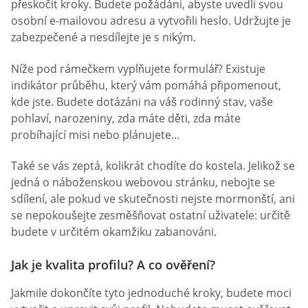
přeskočit kroky. Budete požádáni, abyste uvedli svou
osobní e-mailovou adresu a vytvořili heslo. Udržujte je
zabezpečené a nesdílejte je s nikým.
Níže pod rámečkem vyplňujete formulář? Existuje
indikátor průběhu, který vám pomáhá připomenout,
kde jste. Budete dotázáni na váš rodinný stav, vaše
pohlaví, narozeniny, zda máte děti, zda máte
probíhající misi nebo plánujete…
Také se vás zeptá, kolikrát chodíte do kostela. Jelikož se
jedná o náboženskou webovou stránku, nebojte se
sdílení, ale pokud ve skutečnosti nejste mormonští, ani
se nepokoušejte zesměšňovat ostatní uživatele: určitě
budete v určitém okamžiku zabanováni.
Jak je kvalita profilu? A co ověření?
Jakmile dokončíte tyto jednoduché kroky, budete moci