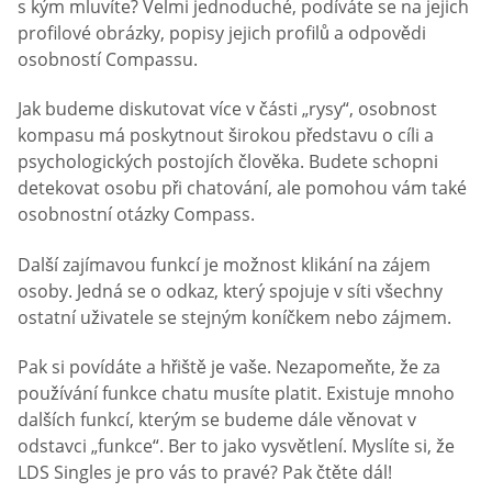
s kým mluvíte? Velmi jednoduché, podíváte se na jejich
profilové obrázky, popisy jejich profilů a odpovědi
osobností Compassu.
Jak budeme diskutovat více v části „rysy“, osobnost
kompasu má poskytnout širokou představu o cíli a
psychologických postojích člověka. Budete schopni
detekovat osobu při chatování, ale pomohou vám také
osobnostní otázky Compass.
Další zajímavou funkcí je možnost klikání na zájem
osoby. Jedná se o odkaz, který spojuje v síti všechny
ostatní uživatele se stejným koníčkem nebo zájmem.
Pak si povídáte a hřiště je vaše. Nezapomeňte, že za
používání funkce chatu musíte platit. Existuje mnoho
dalších funkcí, kterým se budeme dále věnovat v
odstavci „funkce“. Ber to jako vysvětlení. Myslíte si, že
LDS Singles je pro vás to pravé? Pak čtěte dál!