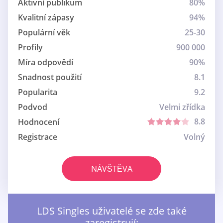
Aktivní publikum
80%
Kvalitní zápasy
94%
Populární věk
25-30
Profily
900 000
Míra odpovědí
90%
Snadnost použití
8.1
Popularita
9.2
Podvod
Velmi zřídka
8.8
Hodnocení
Registrace
Volný
NÁVŠTĚVA
LDS Singles uživatelé se zde také
zaregistrují: