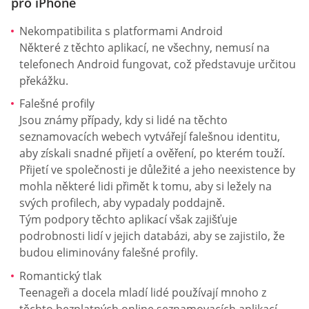
pro iPhone
Nekompatibilita s platformami Android
Některé z těchto aplikací, ne všechny, nemusí na
telefonech Android fungovat, což představuje určitou
překážku.
Falešné profily
Jsou známy případy, kdy si lidé na těchto
seznamovacích webech vytvářejí falešnou identitu,
aby získali snadné přijetí a ověření, po kterém touží.
Přijetí ve společnosti je důležité a jeho neexistence by
mohla některé lidi přimět k tomu, aby si ležely na
svých profilech, aby vypadaly poddajně.
Tým podpory těchto aplikací však zajišťuje
podrobnosti lidí v jejich databázi, aby se zajistilo, že
budou eliminovány falešné profily.
Romantický tlak
Teenageři a docela mladí lidé používají mnoho z
těchto bezplatných online seznamovacích aplikací