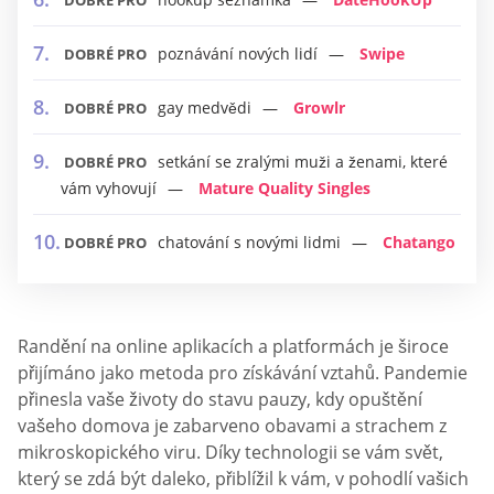
DOBRÉ PRO
poznávání nových lidí
Swipe
DOBRÉ PRO
gay medvědi
Growlr
DOBRÉ PRO
setkání se zralými muži a ženami, které
DOBRÉ PRO
vám vyhovují
Mature Quality Singles
chatování s novými lidmi
Chatango
DOBRÉ PRO
Randění na online aplikacích a platformách je široce
přijímáno jako metoda pro získávání vztahů. Pandemie
přinesla vaše životy do stavu pauzy, kdy opuštění
vašeho domova je zabarveno obavami a strachem z
mikroskopického viru. Díky technologii se vám svět,
který se zdá být daleko, přiblížil k vám, v pohodlí vašich