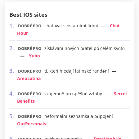
Best IOS sites
chatovat s ostatními lidmi
Chat
DOBRÉ PRO
Hour
získávání nových přátel po celém světě
DOBRÉ PRO
Yubo
ti, kteří hledají latinské randění
DOBRÉ PRO
AmoLatina
vzájemně prospěšné vztahy
Secret
DOBRÉ PRO
Benefits
neformální seznamka a připojení
DOBRÉ PRO
OutPersonals
hookup seznamka
DateHookUp