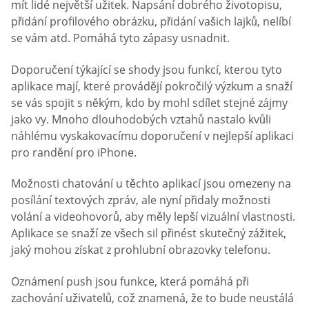
mít lidé největší užitek. Napsání dobrého životopisu,
přidání profilového obrázku, přidání vašich lajků, nelíbí
se vám atd. Pomáhá tyto zápasy usnadnit.
Doporučení týkající se shody jsou funkcí, kterou tyto
aplikace mají, které provádějí pokročilý výzkum a snaží
se vás spojit s někým, kdo by mohl sdílet stejné zájmy
jako vy. Mnoho dlouhodobých vztahů nastalo kvůli
náhlému vyskakovacímu doporučení v nejlepší aplikaci
pro randění pro iPhone.
Možnosti chatování u těchto aplikací jsou omezeny na
posílání textových zpráv, ale nyní přidaly možnosti
volání a videohovorů, aby měly lepší vizuální vlastnosti.
Aplikace se snaží ze všech sil přinést skutečný zážitek,
jaký mohou získat z prohlubní obrazovky telefonu.
Oznámení push jsou funkce, která pomáhá při
zachování uživatelů, což znamená, že to bude neustálá