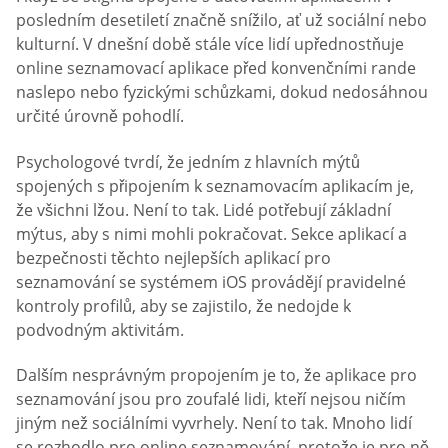
posledním desetiletí značně snížilo, ať už sociální nebo
kulturní. V dnešní době stále více lidí upřednostňuje
online seznamovací aplikace před konvenčními rande
naslepo nebo fyzickými schůzkami, dokud nedosáhnou
určité úrovně pohodlí.
Psychologové tvrdí, že jedním z hlavních mýtů
spojených s připojením k seznamovacím aplikacím je,
že všichni lžou. Není to tak. Lidé potřebují základní
mýtus, aby s nimi mohli pokračovat. Sekce aplikací a
bezpečnosti těchto nejlepších aplikací pro
seznamování se systémem iOS provádějí pravidelné
kontroly profilů, aby se zajistilo, že nedojde k
podvodným aktivitám.
Dalším nesprávným propojením je to, že aplikace pro
seznamování jsou pro zoufalé lidi, kteří nejsou ničím
jiným než sociálními vyvrhely. Není to tak. Mnoho lidí
se rozhodlo pro online seznamování, protože je pro ně