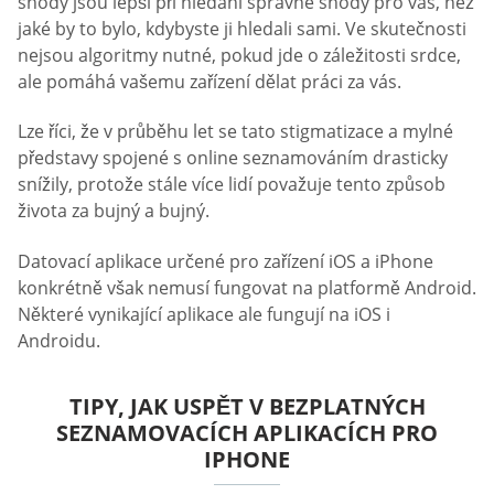
shody jsou lepší při hledání správné shody pro vás, než
jaké by to bylo, kdybyste ji hledali sami. Ve skutečnosti
nejsou algoritmy nutné, pokud jde o záležitosti srdce,
ale pomáhá vašemu zařízení dělat práci za vás.
Lze říci, že v průběhu let se tato stigmatizace a mylné
představy spojené s online seznamováním drasticky
snížily, protože stále více lidí považuje tento způsob
života za bujný a bujný.
Datovací aplikace určené pro zařízení iOS a iPhone
konkrétně však nemusí fungovat na platformě Android.
Některé vynikající aplikace ale fungují na iOS i
Androidu.
TIPY, JAK USPĚT V BEZPLATNÝCH
SEZNAMOVACÍCH APLIKACÍCH PRO
IPHONE