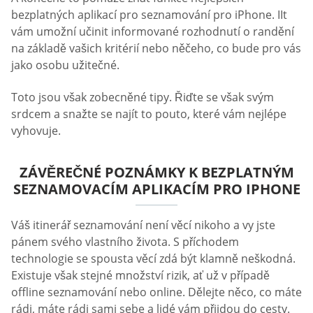
bezplatných aplikací pro seznamování pro iPhone. IIt
vám umožní učinit informované rozhodnutí o randění
na základě vašich kritérií nebo něčeho, co bude pro vás
jako osobu užitečné.
Toto jsou však zobecněné tipy. Řiďte se však svým
srdcem a snažte se najít to pouto, které vám nejlépe
vyhovuje.
ZÁVĚREČNÉ POZNÁMKY K BEZPLATNÝM
SEZNAMOVACÍM APLIKACÍM PRO IPHONE
Váš itinerář seznamování není věcí nikoho a vy jste
pánem svého vlastního života. S příchodem
technologie se spousta věcí zdá být klamně neškodná.
Existuje však stejné množství rizik, ať už v případě
offline seznamování nebo online. Dělejte něco, co máte
rádi, máte rádi sami sebe a lidé vám přijdou do cesty.