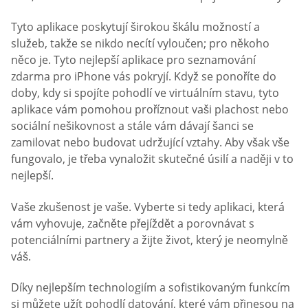
Tyto aplikace poskytují širokou škálu možností a
služeb, takže se nikdo necítí vyloučen; pro někoho
něco je. Tyto nejlepší aplikace pro seznamování
zdarma pro iPhone vás pokryjí. Když se ponoříte do
doby, kdy si spojíte pohodlí ve virtuálním stavu, tyto
aplikace vám pomohou proříznout vaši plachost nebo
sociální nešikovnost a stále vám dávají šanci se
zamilovat nebo budovat udržující vztahy. Aby však vše
fungovalo, je třeba vynaložit skutečné úsilí a naději v to
nejlepší.
Vaše zkušenost je vaše. Vyberte si tedy aplikaci, která
vám vyhovuje, začněte přejíždět a porovnávat s
potenciálními partnery a žijte život, který je neomylně
váš.
Díky nejlepším technologiím a sofistikovaným funkcím
si můžete užít pohodlí datování, které vám přinesou na