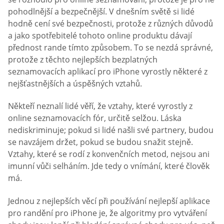
pohodlnější a bezpečnější. V dnešním světě si lidé
hodně cení své bezpečnosti, protože z různých důvodů
a jako spotřebitelé tohoto online produktu dávají
přednost rande tímto způsobem. To se nezdá správné,
protože z těchto nejlepších bezplatných
seznamovacích aplikací pro iPhone vyrostly některé z
nejšťastnějších a úspěšných vztahů.
Někteří neznalí lidé věří, že vztahy, které vyrostly z
online seznamovacích fór, určitě selžou. Láska
nediskriminuje; pokud si lidé našli své partnery, budou
se navzájem držet, pokud se budou snažit stejně.
Vztahy, které se rodí z konvenčních metod, nejsou ani
imunní vůči selháním. Jde tedy o vnímání, které člověk
má.
Jednou z nejlepších věcí při používání nejlepší aplikace
pro randění pro iPhone je, že algoritmy pro vytváření