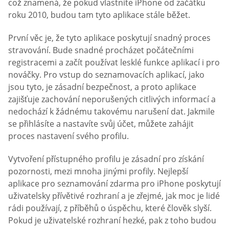
což znamená, že pokud vlastníte iPhone od začátku
roku 2010, budou tam tyto aplikace stále běžet.
První věc je, že tyto aplikace poskytují snadný proces
stravování. Bude snadné procházet počátečními
registracemi a začít používat lesklé funkce aplikací i pro
nováčky. Pro vstup do seznamovacích aplikací, jako
jsou tyto, je zásadní bezpečnost, a proto aplikace
zajišťuje zachování neporušených citlivých informací a
nedochází k žádnému takovému narušení dat. Jakmile
se přihlásíte a nastavíte svůj účet, můžete zahájit
proces nastavení svého profilu.
Vytvoření přístupného profilu je zásadní pro získání
pozornosti, mezi mnoha jinými profily. Nejlepší
aplikace pro seznamování zdarma pro iPhone poskytují
uživatelsky přívětivé rozhraní a je zřejmé, jak moc je lidé
rádi používají, z příběhů o úspěchu, které člověk slyší.
Pokud je uživatelské rozhraní hezké, pak z toho budou