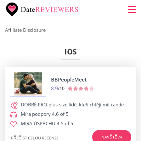
Affiliate Disclosure
IOS
BBPeopleMeet
8.9
/10
DOBRÉ PRO
plus-size lidé, kteří chtějí mít rande
Míra podpory
4.6 of 5
MÍRA ÚSPĚCHU
4.5 of 5
NÁVŠTĚVA
PŘEČÍST CELOU RECENZI