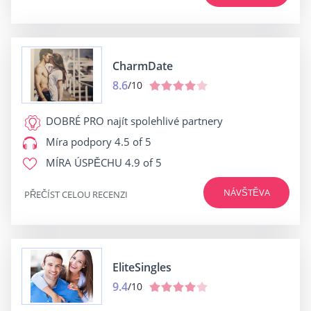
CharmDate
8.6
/10
DOBRÉ PRO
najít spolehlivé partnery
Míra podpory
4.5 of 5
MÍRA ÚSPĚCHU
4.9 of 5
NÁVŠTĚVA
PŘEČÍST CELOU RECENZI
EliteSingles
9.4
/10