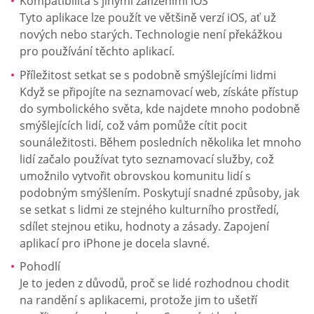
Kompatibilita s jinými zařízeními iOS
Tyto aplikace lze použít ve většině verzí iOS, ať už
nových nebo starých. Technologie není překážkou
pro používání těchto aplikací.
Příležitost setkat se s podobně smýšlejícími lidmi
Když se připojíte na seznamovací web, získáte přístup
do symbolického světa, kde najdete mnoho podobně
smýšlejících lidí, což vám pomůže cítit pocit
sounáležitosti. Během posledních několika let mnoho
lidí začalo používat tyto seznamovací služby, což
umožnilo vytvořit obrovskou komunitu lidí s
podobným smýšlením. Poskytují snadné způsoby, jak
se setkat s lidmi ze stejného kulturního prostředí,
sdílet stejnou etiku, hodnoty a zásady. Zapojení
aplikací pro iPhone je docela slavné.
Pohodlí
Je to jeden z důvodů, proč se lidé rozhodnou chodit
na randění s aplikacemi, protože jim to ušetří