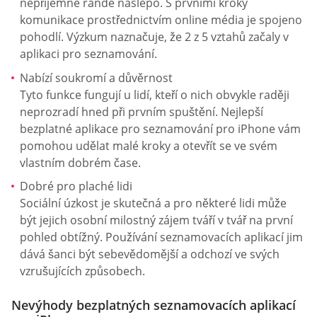
nepříjemné rande naslepo. S prvními kroky
komunikace prostřednictvím online média je spojeno
pohodlí. Výzkum naznačuje, že 2 z 5 vztahů začaly v
aplikaci pro seznamování.
Nabízí soukromí a důvěrnost
Tyto funkce fungují u lidí, kteří o nich obvykle raději
neprozradí hned při prvním spuštění. Nejlepší
bezplatné aplikace pro seznamování pro iPhone vám
pomohou udělat malé kroky a otevřít se ve svém
vlastním dobrém čase.
Dobré pro plaché lidi
Sociální úzkost je skutečná a pro některé lidi může
být jejich osobní milostný zájem tváří v tvář na první
pohled obtížný. Používání seznamovacích aplikací jim
dává šanci být sebevědomější a odchozí ve svých
vzrušujících způsobech.
Nevýhody bezplatných seznamovacích aplikací