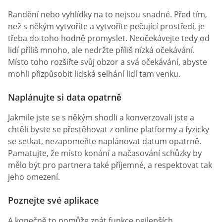
Randění nebo vyhlídky na to nejsou snadné. Před tím,
než s někým vytvoříte a vytvoříte pečující prostředí, je
třeba do toho hodně promyslet. Neočekávejte tedy od
lidí příliš mnoho, ale nedržte příliš nízká očekávání.
Místo toho rozšiřte svůj obzor a svá očekávání, abyste
mohli přizpůsobit lidská selhání lidí tam venku.
Naplánujte si data opatrně
Jakmile jste se s někým shodli a konverzovali jste a
chtěli byste se přestěhovat z online platformy a fyzicky
se setkat, nezapomeňte naplánovat datum opatrně.
Pamatujte, že místo konání a načasování schůzky by
mělo být pro partnera také příjemné, a respektovat tak
jeho omezení.
Poznejte své aplikace
A konečně to pomůže znát funkce nejlepších