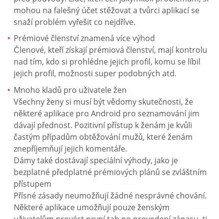
mohou na falešný účet stěžovat a tvůrci aplikací se
snaží problém vyřešit co nejdříve.
Prémiové členství znamená více výhod
Členové, kteří získají prémiová členství, mají kontrolu
nad tím, kdo si prohlédne jejich profil, komu se líbil
jejich profil, možnosti super podobných atd.
Mnoho kladů pro uživatele žen
Všechny ženy si musí být vědomy skutečnosti, že
některé aplikace pro Android pro seznamování jim
dávají přednost. Pozitivní přístup k ženám je kvůli
častým případům obtěžování mužů, které ženám
znepříjemňují jejich komentáře.
Dámy také dostávají speciální výhody, jako je
bezplatné předplatné prémiových plánů se zvláštním
přístupem
Přísné zásady neumožňují žádné nesprávné chování.
Některé aplikace umožňují pouze ženským
uživatelům provést první tah po provedení zápasu, tj.