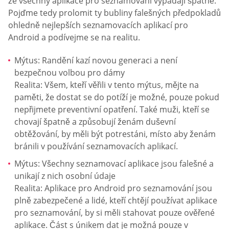
že všechny aplikace pro seznamování vypadají špatně.
Pojďme tedy prolomit ty bubliny falešných předpokladů
ohledně nejlepších seznamovacích aplikací pro
Android a podívejme se na realitu.
Mýtus: Randění kazí novou generaci a není
bezpečnou volbou pro dámy
Realita: Všem, kteří věřili v tento mýtus, mějte na
paměti, že dostat se do potíží je možné, pouze pokud
nepřijmete preventivní opatření. Také muži, kteří se
chovají špatně a způsobují ženám duševní
obtěžování, by měli být potrestáni, místo aby ženám
bránili v používání seznamovacích aplikací.
Mýtus: Všechny seznamovací aplikace jsou falešné a
unikají z nich osobní údaje
Realita: Aplikace pro Android pro seznamování jsou
plně zabezpečené a lidé, kteří chtějí používat aplikace
pro seznamování, by si měli stahovat pouze ověřené
aplikace. Část s únikem dat je možná pouze v