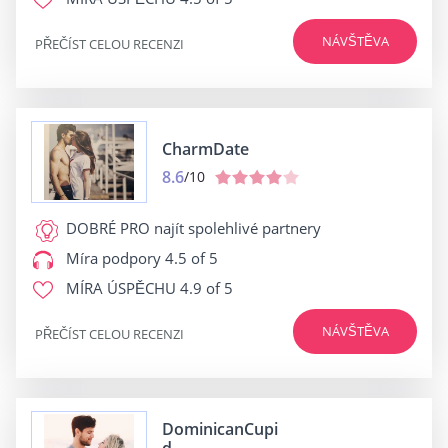
NÁVŠTĚVA
PŘEČÍST CELOU RECENZI
CharmDate
8.6
/10
DOBRÉ PRO
najít spolehlivé partnery
Míra podpory
4.5 of 5
MÍRA ÚSPĚCHU
4.9 of 5
NÁVŠTĚVA
PŘEČÍST CELOU RECENZI
DominicanCupi