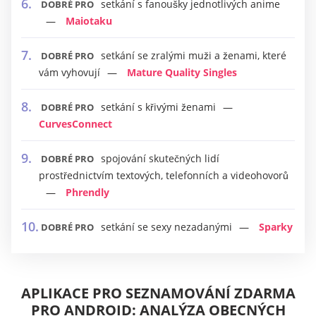
setkání s fanoušky jednotlivých anime
DOBRÉ PRO
Maiotaku
setkání se zralými muži a ženami, které
DOBRÉ PRO
vám vyhovují
Mature Quality Singles
setkání s křivými ženami
DOBRÉ PRO
CurvesConnect
spojování skutečných lidí
DOBRÉ PRO
prostřednictvím textových, telefonních a videohovorů
Phrendly
setkání se sexy nezadanými
Sparky
DOBRÉ PRO
APLIKACE PRO SEZNAMOVÁNÍ ZDARMA
PRO ANDROID: ANALÝZA OBECNÝCH