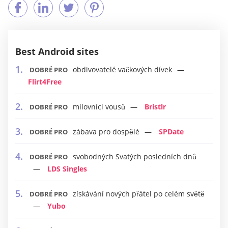
Best Android sites
obdivovatelé vačkových dívek
DOBRÉ PRO
Flirt4Free
milovníci vousů
Bristlr
DOBRÉ PRO
zábava pro dospělé
SPDate
DOBRÉ PRO
svobodných Svatých posledních dnů
DOBRÉ PRO
LDS Singles
získávání nových přátel po celém světě
DOBRÉ PRO
Yubo