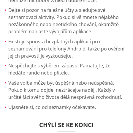
nemůže mít dobrý vzhled i dobré srdce.
Dejte si pozor na falešné účty a sledujte své
seznamovací aktivity. Pokud si všimnete nějakého
nezákonného nebo neetického chování, okamžitě
problém nahlaste vývojářům aplikace.
Existuje spousta bezplatných aplikací pro
seznamování pro telefony Android, takže po ověření
jejich pravosti je vyzkoušejte.
Nespěchejte s výběrem zápasu. Pamatujte, že
hledáte rande nebo přítele.
Vaše volba může být úspěšná nebo neúspěšná.
Pokud k tomu dojde, neztrácejte naději. Každý v
určité fázi svého života dělá nesprávná rozhodnutí.
Ujasněte si, co od seznamky očekáváte.
CHÝLÍ SE KE KONCI