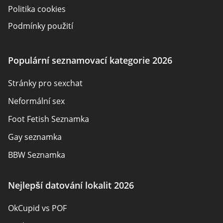
Politika cookies
Podmínky použití
Zveřejnění inzerenta
O nás
Populární seznamovací kategorie 2026
Autoři
Stránky pro sexchat
Kontaktujte nás
Neformální sex
Mapa stránek
Foot Fetish Seznamka
Gay seznamka
BBW Seznamka
Sexuální seznamky
Nejlepší datování lokalit 2026
Pansexual Seznamka
OkCupid vs POF
Rencontres adultes