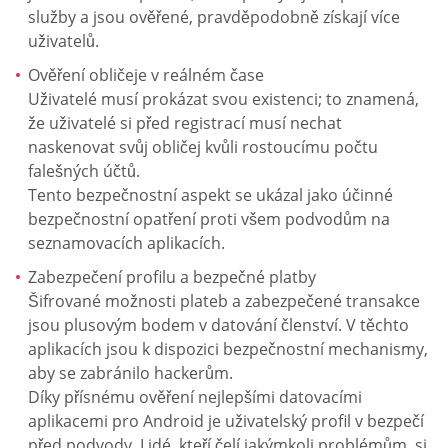
služby a jsou ověřené, pravděpodobně získají více
uživatelů.
Ověření obličeje v reálném čase
Uživatelé musí prokázat svou existenci; to znamená,
že uživatelé si před registrací musí nechat
naskenovat svůj obličej kvůli rostoucímu počtu
falešných účtů.
Tento bezpečnostní aspekt se ukázal jako účinné
bezpečnostní opatření proti všem podvodům na
seznamovacích aplikacích.
Zabezpečení profilu a bezpečné platby
Šifrované možnosti plateb a zabezpečené transakce
jsou plusovým bodem v datování členství. V těchto
aplikacích jsou k dispozici bezpečnostní mechanismy,
aby se zabránilo hackerům.
Díky přísnému ověření nejlepšími datovacími
aplikacemi pro Android je uživatelský profil v bezpečí
před podvody. Lidé, kteří čelí jakýmkoli problémům, si