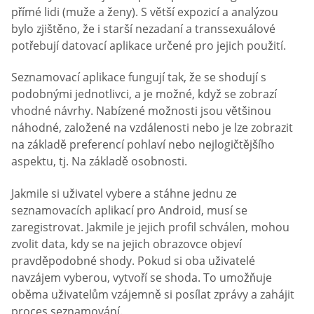
přímé lidi (muže a ženy). S větší expozicí a analýzou
bylo zjištěno, že i starší nezadaní a transsexuálové
potřebují datovací aplikace určené pro jejich použití.
Seznamovací aplikace fungují tak, že se shodují s
podobnými jednotlivci, a je možné, když se zobrazí
vhodné návrhy. Nabízené možnosti jsou většinou
náhodné, založené na vzdálenosti nebo je lze zobrazit
na základě preferencí pohlaví nebo nejlogičtějšího
aspektu, tj. Na základě osobnosti.
Jakmile si uživatel vybere a stáhne jednu ze
seznamovacích aplikací pro Android, musí se
zaregistrovat. Jakmile je jejich profil schválen, mohou
zvolit data, kdy se na jejich obrazovce objeví
pravděpodobné shody. Pokud si oba uživatelé
navzájem vyberou, vytvoří se shoda. To umožňuje
oběma uživatelům vzájemně si posílat zprávy a zahájit
proces seznamování.