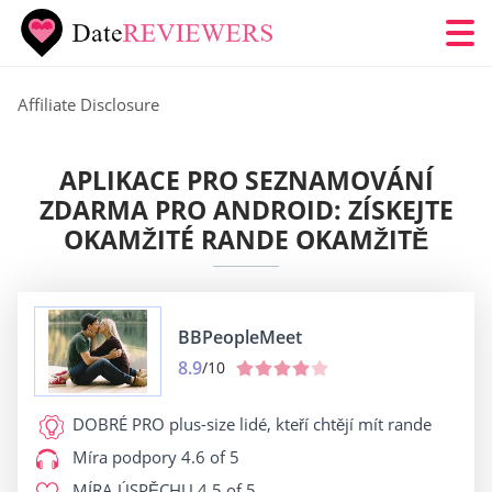
Affiliate Disclosure
APLIKACE PRO SEZNAMOVÁNÍ
ZDARMA PRO ANDROID: ZÍSKEJTE
OKAMŽITÉ RANDE OKAMŽITĚ
BBPeopleMeet
8.9
/10
DOBRÉ PRO
plus-size lidé, kteří chtějí mít rande
Míra podpory
4.6 of 5
MÍRA ÚSPĚCHU
4.5 of 5