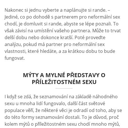
Nakonec si jednu vyberte a naplánujte si rande. –
Jediné, co po dohodě s partnerem pro neformální sex
chodí, je domluvit si rande, abyste se lépe poznali. To
však závisí na umístění vašeho partnera. Může to trvat
delší dobu nebo dokonce kratší. Poté proveďte
analýzu, pokud má partner pro neformální sex
vlastnosti, které hledáte, a za krátkou dobu to bude
fungovat.
MÝTY A MYLNÉ PŘEDSTAVY O
PŘÍLEŽITOSTNÉM SEXU
I když se zdá, že seznamování na základě náhodného
sexu u mnoha lidí fungovalo, další část světové
populace věří, že některé věci je odradí od toho, aby se
do této formy seznamování dostali. To je důvod, proč
kolem mýtů o příležitostném sexu chodí mnoho mýtů,