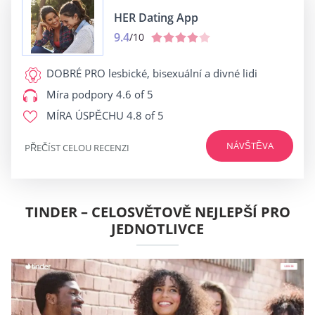
HER Dating App
9.4
/10
DOBRÉ PRO
lesbické, bisexuální a divné lidi
Míra podpory
4.6 of 5
MÍRA ÚSPĚCHU
4.8 of 5
NÁVŠTĚVA
PŘEČÍST CELOU RECENZI
TINDER – CELOSVĚTOVĚ NEJLEPŠÍ PRO
JEDNOTLIVCE