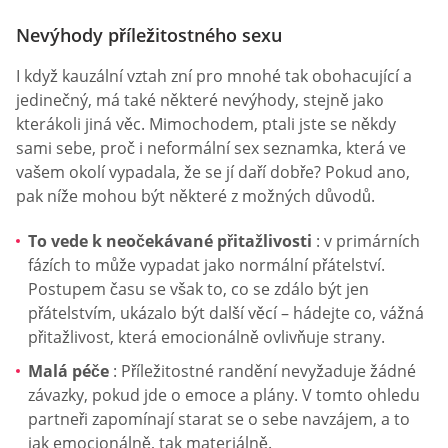
Nevýhody příležitostného sexu
I když kauzální vztah zní pro mnohé tak obohacující a
jedinečný, má také některé nevýhody, stejně jako
kterákoli jiná věc. Mimochodem, ptali jste se někdy
sami sebe, proč i neformální sex seznamka, která ve
vašem okolí vypadala, že se jí daří dobře? Pokud ano,
pak níže mohou být některé z možných důvodů.
To vede k neočekávané přitažlivosti
: v primárních
fázích to může vypadat jako normální přátelství.
Postupem času se však to, co se zdálo být jen
přátelstvím, ukázalo být další věcí – hádejte co, vážná
přitažlivost, která emocionálně ovlivňuje strany.
Malá péče
: Příležitostné randění nevyžaduje žádné
závazky, pokud jde o emoce a plány. V tomto ohledu
partneři zapomínají starat se o sebe navzájem, a to
jak emocionálně, tak materiálně.