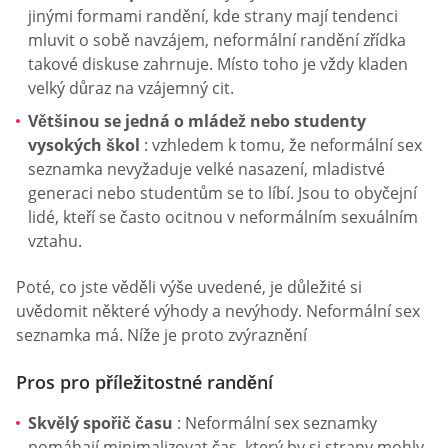
jinými formami randění, kde strany mají tendenci
mluvit o sobě navzájem, neformální randění zřídka
takové diskuse zahrnuje. Místo toho je vždy kladen
velký důraz na vzájemný cit.
Většinou se jedná o mládež nebo studenty
vysokých škol
: vzhledem k tomu, že neformální sex
seznamka nevyžaduje velké nasazení, mladistvé
generaci nebo studentům se to líbí. Jsou to obyčejní
lidé, kteří se často ocitnou v neformálním sexuálním
vztahu.
Poté, co jste věděli výše uvedené, je důležité si
uvědomit některé výhody a nevýhody. Neformální sex
seznamka má. Níže je proto zvýraznění
Pros pro příležitostné randění
Skvělý spořič času
: Neformální sex seznamky
pomáhají minimalizovat čas, který by si strany mohly