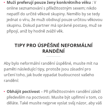
Muži preferují pouze ženy konkrétního věku
: V
online seznamování s příležitostným sexem; nikdo
nepatří do určité věkové skupiny. Nemělo by se tedy
jednat o víru, že muži obdivují pouze určitou věkovou
skupinu. Dokud partner má správné postavy, muž se
připojí, aniž by hodně zvážil věk.
TIPY PRO ÚSPĚŠNÉ NEFORMÁLNÍ
RANDĚNÍ
Aby bylo neformální randění úspěšné, musíte mít na
paměti následující tipy, protože jsou zásadní pro
určení toho, jak bude vypadat budoucnost vašeho
randění:
Obhájit poctivost
– Při příležitostném randění záleží
především na poctivosti. Musíte být upřímní v tom, co
děláte. Také musíte nejprve vyslat svůj názor, aby váš