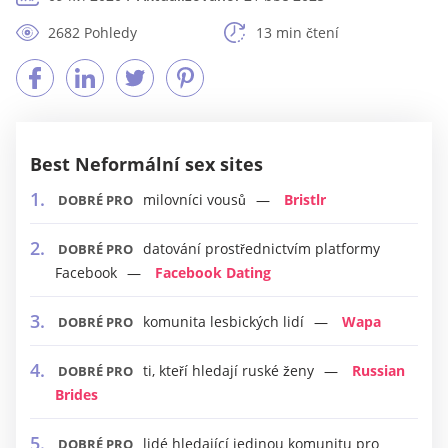
2682 Pohledy
13 min čtení
Best Neformální sex sites
milovníci vousů
Bristlr
DOBRÉ PRO
datování prostřednictvím platformy
DOBRÉ PRO
Facebook
Facebook Dating
komunita lesbických lidí
Wapa
DOBRÉ PRO
ti, kteří hledají ruské ženy
Russian
DOBRÉ PRO
Brides
lidé hledající jedinou komunitu pro
DOBRÉ PRO