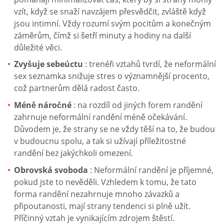
vzít, když se snaží navzájem přesvědčit, zvláště když
jsou intimní. Vždy rozumí svým pocitům a konečným
záměrům, čímž si šetří minuty a hodiny na další
důležité věci.
Zvyšuje sebeúctu
: trenéři vztahů tvrdí, že neformální
sex seznamka snižuje stres o významnější procento,
což partnerům dělá radost často.
Méně náročné
: na rozdíl od jiných forem randění
zahrnuje neformální randění méně očekávání.
Důvodem je, že strany se ne vždy těší na to, že budou
v budoucnu spolu, a tak si užívají příležitostné
randění bez jakýchkoli omezení.
Obrovská svoboda
: Neformální randění je příjemné,
pokud jste to nevěděli. Vzhledem k tomu, že tato
forma randění nezahrnuje mnoho závazků a
připoutanosti, mají strany tendenci si plně užít.
Příčinný vztah je vynikajícím zdrojem štěstí.