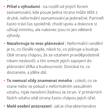
Přítel s výhodami
: na rozdíl od jiných forem
seznamování, kde pouze jedna strana může těžit z
druhé, neformální seznamování je jedinečné. Partneři
často tráví čas společně, chodí spolu a dokonce si
užívají intimitu, ale nakonec jsou to jen některé
výhody.
Nezahrnuje to moc plánování
; Neformální randění
je to, co člověk najde, nikoli to, co plánuje a buduje.
Obě strany chápou, že se vztahem pravděpodobně
nikam neskončí; a tím omezit jejich zapojení do
plánování zítřka a budoucnosti. Dostává to, co
dostanete, a jděte dál.
To nemusí vždy znamenat mnoho
: cokoli, co se
stane nebo se pokazí v neformálním sexuálním
vztahu, nijak neovlivní žádnou ze stran. V primárních
fázích vztahu obě strany často chápou jejich účel.
Malé osobní prozrazení
: jak je charakterizováno