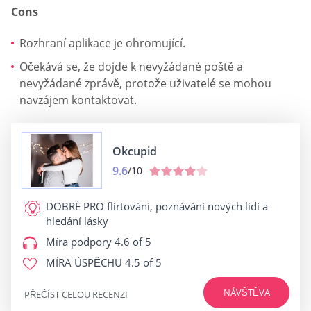
Cons
Rozhraní aplikace je ohromující.
Očekává se, že dojde k nevyžádané poště a
nevyžádané zprávě, protože uživatelé se mohou
navzájem kontaktovat.
Okcupid
9.6
/10
DOBRÉ PRO
flirtování, poznávání nových lidí a
hledání lásky
Míra podpory
4.6 of 5
MÍRA ÚSPĚCHU
4.5 of 5
NÁVŠTĚVA
PŘEČÍST CELOU RECENZI