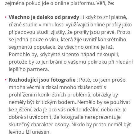
zejména pokud jde o online platformu. Věří, že:
Všechno je daleko od pravdy
: i když to zní platně,
různé studie v minulosti využívající online profily jako
případovou studii zjistily, že profily jsou pravé. Proto
se jedná pouze o víru, která žije uvnitř konkrétního
segmentu populace, že všechno online je lež.
Pomohlo by, kdybyste si tento nápad nekoupili,
protože by to jen bránilo vašemu pokroku při hledání
lepšího partnera.
Rozhodující jsou fotografie
: Poté, co jsem prošel
mnoha věcmi a získal mnoho zkušeností s
prohlížením konkrétních problémů; obrázky by
neměly být kritickým bodem. Nemělo by se používat
ke zjištění, zda je pro vás někdo ideální, nebo ne. Je
dobré si uvědomit, že fotografie nereprezentuje
skutečný charakter osoby. Nikdo by proto neměl být
levnou lží unesen.