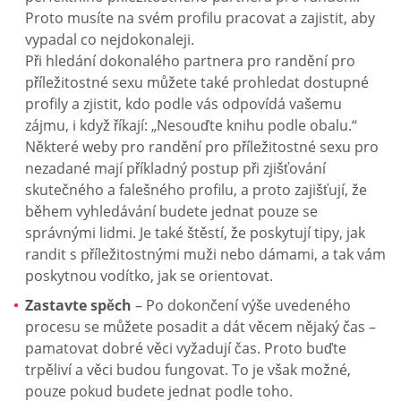
Proto musíte na svém profilu pracovat a zajistit, aby
vypadal co nejdokonaleji.
Při hledání dokonalého partnera pro randění pro
příležitostné sexu můžete také prohledat dostupné
profily a zjistit, kdo podle vás odpovídá vašemu
zájmu, i když říkají: „Nesouďte knihu podle obalu.“
Některé weby pro randění pro příležitostné sexu pro
nezadané mají příkladný postup při zjišťování
skutečného a falešného profilu, a proto zajišťují, že
během vyhledávání budete jednat pouze se
správnými lidmi. Je také štěstí, že poskytují tipy, jak
randit s příležitostnými muži nebo dámami, a tak vám
poskytnou vodítko, jak se orientovat.
Zastavte spěch
– Po dokončení výše uvedeného
procesu se můžete posadit a dát věcem nějaký čas –
pamatovat dobré věci vyžadují čas. Proto buďte
trpěliví a věci budou fungovat. To je však možné,
pouze pokud budete jednat podle toho.