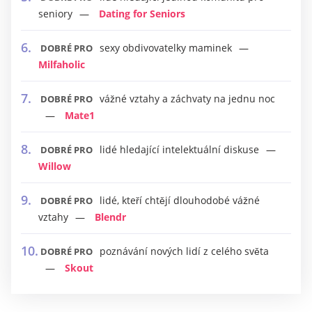
seniory
Dating for Seniors
sexy obdivovatelky maminek
DOBRÉ PRO
Milfaholic
vážné vztahy a záchvaty na jednu noc
DOBRÉ PRO
Mate1
lidé hledající intelektuální diskuse
DOBRÉ PRO
Willow
lidé, kteří chtějí dlouhodobé vážné
DOBRÉ PRO
vztahy
Blendr
poznávání nových lidí z celého světa
DOBRÉ PRO
Skout