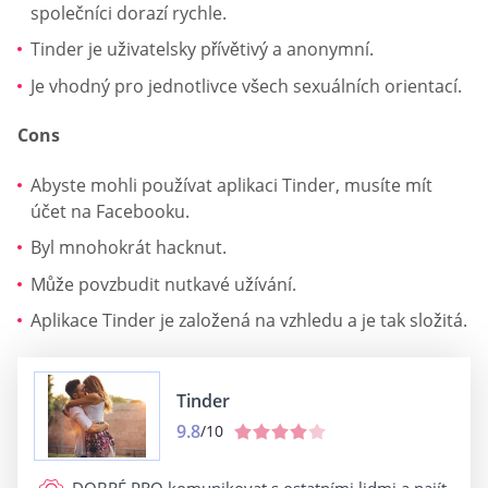
společníci dorazí rychle.
Tinder je uživatelsky přívětivý a anonymní.
Je vhodný pro jednotlivce všech sexuálních orientací.
Cons
Abyste mohli používat aplikaci Tinder, musíte mít
účet na Facebooku.
Byl mnohokrát hacknut.
Může povzbudit nutkavé užívání.
Aplikace Tinder je založená na vzhledu a je tak složitá.
Tinder
9.8
/10
DOBRÉ PRO
komunikovat s ostatními lidmi a najít