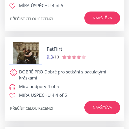
MÍRA ÚSPĚCHU
4 of 5
NÁVŠTĚVA
PŘEČÍST CELOU RECENZI
FatFlirt
9.3
/10
DOBRÉ PRO
Dobré pro setkání s baculatými
kráskami
Míra podpory
4 of 5
MÍRA ÚSPĚCHU
4.4 of 5
NÁVŠTĚVA
PŘEČÍST CELOU RECENZI