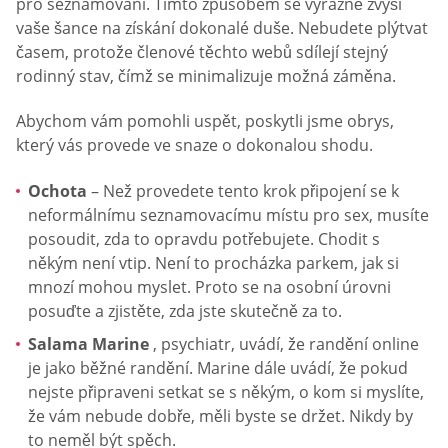
pro seznamování. Tímto způsobem se výrazně zvýší
vaše šance na získání dokonalé duše. Nebudete plýtvat
časem, protože členové těchto webů sdílejí stejný
rodinný stav, čímž se minimalizuje možná záměna.
Abychom vám pomohli uspět, poskytli jsme obrys,
který vás provede ve snaze o dokonalou shodu.
Ochota
– Než provedete tento krok připojení se k
neformálnímu seznamovacímu místu pro sex, musíte
posoudit, zda to opravdu potřebujete. Chodit s
někým není vtip. Není to procházka parkem, jak si
mnozí mohou myslet. Proto se na osobní úrovni
posuďte a zjistěte, zda jste skutečně za to.
Salama Marine
, psychiatr, uvádí, že randění online
je jako běžné randění. Marine dále uvádí, že pokud
nejste připraveni setkat se s někým, o kom si myslíte,
že vám nebude dobře, měli byste se držet. Nikdy by
to neměl být spěch.