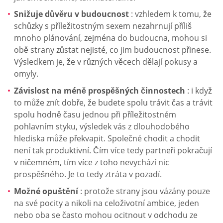
Snižuje důvěru v budoucnost
: vzhledem k tomu, že
schůzky s příležitostným sexem nezahrnují příliš
mnoho plánování, zejména do budoucna, mohou si
obě strany zůstat nejisté, co jim budoucnost přinese.
Výsledkem je, že v různých věcech dělají pokusy a
omyly.
Závislost na méně prospěšných činnostech
: i když
to může znít dobře, že budete spolu trávit čas a trávit
spolu hodně času jednou při příležitostném
pohlavním styku, výsledek vás z dlouhodobého
hlediska může překvapit. Společné chodit a chodit
není tak produktivní. Čím více tedy partneři pokračují
v ničemném, tím více z toho nevychází nic
prospěšného. Je to tedy ztráta v pozadí.
Možné opuštění
: protože strany jsou vázány pouze
na své pocity a nikoli na celoživotní ambice, jeden
nebo oba se často mohou ocitnout v odchodu ze