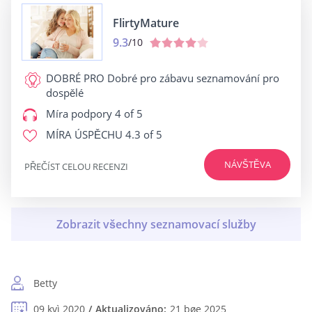
FlirtyMature
9.3
/10
DOBRÉ PRO
Dobré pro zábavu seznamování pro
dospělé
Míra podpory
4 of 5
MÍRA ÚSPĚCHU
4.3 of 5
NÁVŠTĚVA
PŘEČÍST CELOU RECENZI
Betty
09 kvì 2020
Aktualizováno:
21 bøe 2025