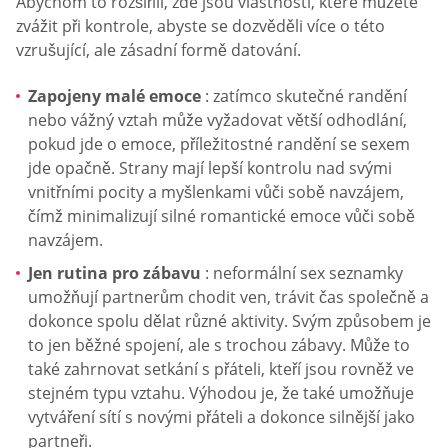
Abychom to rozšířili, zde jsou vlastnosti, které můžete
zvážit při kontrole, abyste se dozvěděli více o této
vzrušující, ale zásadní formě datování.
Zapojeny malé emoce
: zatímco skutečné randění
nebo vážný vztah může vyžadovat větší odhodlání,
pokud jde o emoce, příležitostné randění se sexem
jde opačně. Strany mají lepší kontrolu nad svými
vnitřními pocity a myšlenkami vůči sobě navzájem,
čímž minimalizují silné romantické emoce vůči sobě
navzájem.
Jen rutina pro zábavu
: neformální sex seznamky
umožňují partnerům chodit ven, trávit čas společně a
dokonce spolu dělat různé aktivity. Svým způsobem je
to jen běžné spojení, ale s trochou zábavy. Může to
také zahrnovat setkání s přáteli, kteří jsou rovněž ve
stejném typu vztahu. Výhodou je, že také umožňuje
vytváření sítí s novými přáteli a dokonce silnější jako
partneři.