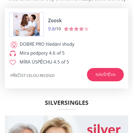
Zoosk
9.8
/10
DOBRÉ PRO
hledání shody
Míra podpory
4.6 of 5
MÍRA ÚSPĚCHU
4.5 of 5
NÁVŠTĚVA
PŘEČÍST CELOU RECENZI
SILVERSINGLES