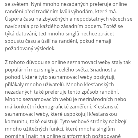
se světem. Nyní mnoho nezadaných preferuje online
randění před tradičním kvůli výhodám, které má.
Úspora času na zbytečných a nepodstatných věcech se
navíc stala pro každého zásadním bodem. Totéž se
týká datování; teď mnoho singlů nechce ztrácet
spoustu času a úsilí na randění, pokud nemají
požadovaný výsledek.
Z tohoto důvodu se online seznamovací weby staly tak
populární mezi singly z celého světa. Snadnost a
pohodlí, které tyto seznamovací weby poskytují,
přilákaly mnoho uživatelů. Mnoho křesťanských
nezadaných také preferuje tento způsob randění.
Mnoho seznamovacích webů je mezinárodních nebo
má konkrétní demografické zaměření. Křesťanské
seznamovací weby, které uspokojují křesťanskou
komunitu, také existují. Tyto webové stránky nabízejí
mnoho užitečných funkcí, které mnoha singlům
pomáhají najít na online platformách požadované