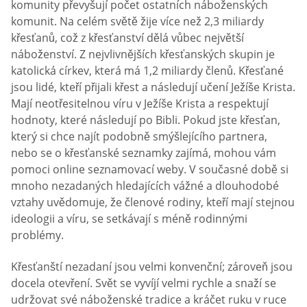
komunity převyšují počet ostatních náboženských
komunit. Na celém světě žije více než 2,3 miliardy
křesťanů, což z křesťanství dělá vůbec největší
náboženství. Z nejvlivnějších křesťanských skupin je
katolická církev, která má 1,2 miliardy členů. Křesťané
jsou lidé, kteří přijali křest a následují učení Ježíše Krista.
Mají neotřesitelnou víru v Ježíše Krista a respektují
hodnoty, které následují po Bibli. Pokud jste křesťan,
který si chce najít podobně smýšlejícího partnera,
nebo se o křesťanské seznamky zajímá, mohou vám
pomoci online seznamovací weby. V současné době si
mnoho nezadaných hledajících vážné a dlouhodobé
vztahy uvědomuje, že členové rodiny, kteří mají stejnou
ideologii a víru, se setkávají s méně rodinnými
problémy.
Křesťanští nezadaní jsou velmi konvenční; zároveň jsou
docela otevření. Svět se vyvíjí velmi rychle a snaží se
udržovat své náboženské tradice a kráčet ruku v ruce