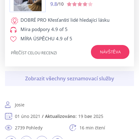
9.8
/10
DOBRÉ PRO
Křesťanští lidé hledající lásku
Míra podpory
4.9 of 5
MÍRA ÚSPĚCHU
4.9 of 5
NÁVŠTĚVA
PŘEČÍST CELOU RECENZI
Josie
01 úno 2021
Aktualizováno:
19 bøe 2025
2739 Pohledy
16 min čtení