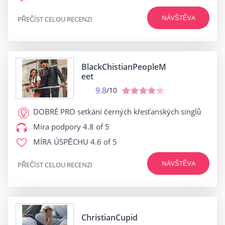
NÁVŠTĚVA
PŘEČÍST CELOU RECENZI
BlackChistianPeopleM
eet
9.8
/10
DOBRÉ PRO
setkání černých křesťanských singlů
Míra podpory
4.8 of 5
MÍRA ÚSPĚCHU
4.6 of 5
NÁVŠTĚVA
PŘEČÍST CELOU RECENZI
ChristianCupid