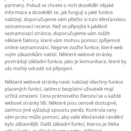
partnery. Pokud se chcete o nich dozvědět nějaké
informace a dozvědět se, jak fungují a jaké funkce
nabízejí, doporučujeme vám přečíst si tuto křesťanskou
seznamovací recenzi. Než se připojíte k jakékoli
seznamovací stránce, doporučujeme vám zvážit
některé faktory, které vám mohou pomoci zpříjemnit
online seznamování. Nejprve zvažte funkce, které web
svým zákazníkům nabízí. Některé webové stránky
postrádají základní funkce, jako je komunikace, které by
vás mohly odradit od připojení.
Některé webové stránky navíc nabízejí všechny funkce
placených funkcí, zatímco bezplatní uživatelé mají
určitá omezení. Cena prémiového členství se u každé
webové stránky liší. Některé jsou cenově dostupné,
zatímco jiné vyžadují spoustu peněz. Kontrola ceny
vám proto může pomoci, aby vaše křesťanské randění
bylo zábavnější. Další základní funkcí, kterou je třeba
vzít v úvahu, je cílová skupina webu. Některé