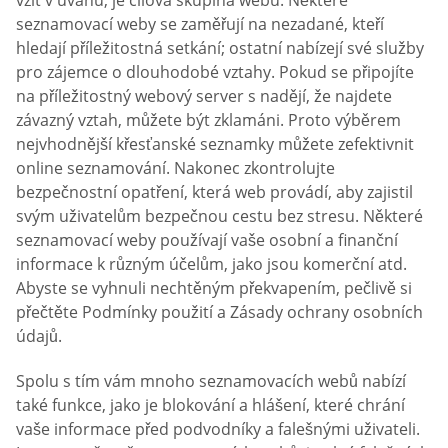
seznamovací weby se zaměřují na nezadané, kteří
hledají příležitostná setkání; ostatní nabízejí své služby
pro zájemce o dlouhodobé vztahy. Pokud se připojíte
na příležitostný webový server s nadějí, že najdete
závazný vztah, můžete být zklamáni. Proto výběrem
nejvhodnější křesťanské seznamky můžete zefektivnit
online seznamování. Nakonec zkontrolujte
bezpečnostní opatření, která web provádí, aby zajistil
svým uživatelům bezpečnou cestu bez stresu. Některé
seznamovací weby používají vaše osobní a finanční
informace k různým účelům, jako jsou komerční atd.
Abyste se vyhnuli nechtěným překvapením, pečlivě si
přečtěte Podmínky použití a Zásady ochrany osobních
údajů.
Spolu s tím vám mnoho seznamovacích webů nabízí
také funkce, jako je blokování a hlášení, které chrání
vaše informace před podvodníky a falešnými uživateli.