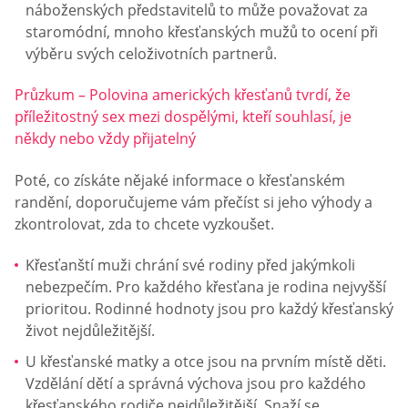
náboženských představitelů to může považovat za
staromódní, mnoho křesťanských mužů to ocení při
výběru svých celoživotních partnerů.
Průzkum – Polovina amerických křesťanů tvrdí, že
příležitostný sex mezi dospělými, kteří souhlasí, je
někdy nebo vždy přijatelný
Poté, co získáte nějaké informace o křesťanském
randění, doporučujeme vám přečíst si jeho výhody a
zkontrolovat, zda to chcete vyzkoušet.
Křesťanští muži chrání své rodiny před jakýmkoli
nebezpečím. Pro každého křesťana je rodina nejvyšší
prioritou. Rodinné hodnoty jsou pro každý křesťanský
život nejdůležitější.
U křesťanské matky a otce jsou na prvním místě děti.
Vzdělání dětí a správná výchova jsou pro každého
křesťanského rodiče nejdůležitější. Snaží se