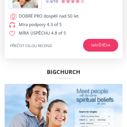
9.4
/10
DOBRÉ PRO
dospělí nad 50 let
Míra podpory
4.3 of 5
MÍRA ÚSPĚCHU
4.8 of 5
NÁVŠTĚVA
PŘEČÍST CELOU RECENZI
BIGCHURCH