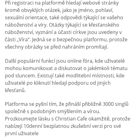
Při registraci na platformě hledají webové stránky
kromě obvyklých otázek, jako je jméno, pohlaví,
sexuální orientace, také odpovědi týkající se vašeho
náboženství a víry. Otázky týkající se křesťanského
náboženství, vyznání a účasti církve jsou uvedeny v
části „Víra“. Jedná se o bezpečnou platformu, protože
všechny obrázky se před nahráním promítají.
Další populární funkcí jsou online fóra, kde uživatelé
mohou komunikovat a diskutovat o jakémkoli tématu
pod sluncem. Existují také modlitební místnosti, kde
uživatelé po kliknutí hledají podporu od jiných
křesťanů.
Platforma se pyšní tím, že přináší přibližně 3000 singlů
společně s podobným smýšlením a vírou.
Prozkoumejte lásku s Christian Cafe okamžitě, protože
nabízejí 10denní bezplatnou zkušební verzi pro své
první uživatele