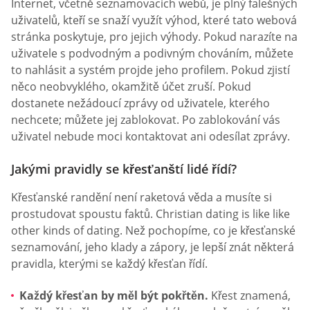
Internet, včetně seznamovacích webů, je plný falešných
uživatelů, kteří se snaží využít výhod, které tato webová
stránka poskytuje, pro jejich výhody. Pokud narazíte na
uživatele s podvodným a podivným chováním, můžete
to nahlásit a systém projde jeho profilem. Pokud zjistí
něco neobvyklého, okamžitě účet zruší. Pokud
dostanete nežádoucí zprávy od uživatele, kterého
nechcete; můžete jej zablokovat. Po zablokování vás
uživatel nebude moci kontaktovat ani odesílat zprávy.
Jakými pravidly se křesťanští lidé řídí?
Křesťanské randění není raketová věda a musíte si
prostudovat spoustu faktů. Christian dating is like like
other kinds of dating. Než pochopíme, co je křesťanské
seznamování, jeho klady a zápory, je lepší znát některá
pravidla, kterými se každý křesťan řídí.
Každý křesťan by měl být pokřtěn.
Křest znamená,