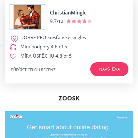
ChristianMingle
9.7
/10
DOBRÉ PRO
křesťanské singles
Míra podpory
4.6 of 5
MÍRA ÚSPĚCHU
4.8 of 5
NÁVŠTĚVA
PŘEČÍST CELOU RECENZI
ZOOSK