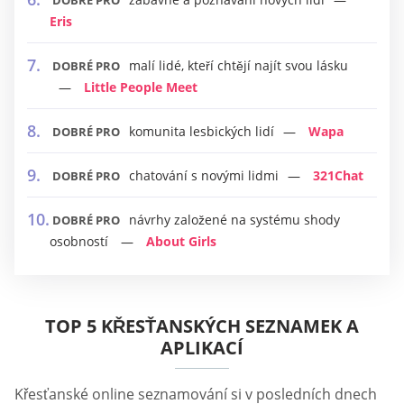
DOBRÉ PRO
Eris
malí lidé, kteří chtějí najít svou lásku
DOBRÉ PRO
Little People Meet
komunita lesbických lidí
Wapa
DOBRÉ PRO
chatování s novými lidmi
321Chat
DOBRÉ PRO
návrhy založené na systému shody
DOBRÉ PRO
osobností
About Girls
TOP 5 KŘESŤANSKÝCH SEZNAMEK A
APLIKACÍ
Křesťanské online seznamování si v posledních dnech