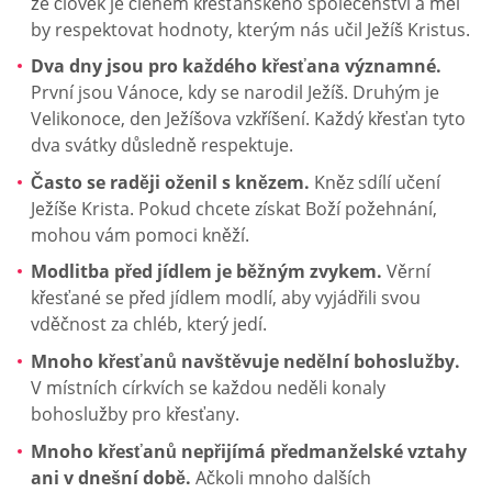
že člověk je členem křesťanského společenství a měl
by respektovat hodnoty, kterým nás učil Ježíš Kristus.
Dva dny jsou pro každého křesťana významné.
První jsou Vánoce, kdy se narodil Ježíš. Druhým je
Velikonoce, den Ježíšova vzkříšení. Každý křesťan tyto
dva svátky důsledně respektuje.
Často se raději oženil s knězem.
Kněz sdílí učení
Ježíše Krista. Pokud chcete získat Boží požehnání,
mohou vám pomoci kněží.
Modlitba před jídlem je běžným zvykem.
Věrní
křesťané se před jídlem modlí, aby vyjádřili svou
vděčnost za chléb, který jedí.
Mnoho křesťanů navštěvuje nedělní bohoslužby.
V místních církvích se každou neděli konaly
bohoslužby pro křesťany.
Mnoho křesťanů nepřijímá předmanželské vztahy
ani v dnešní době.
Ačkoli mnoho dalších