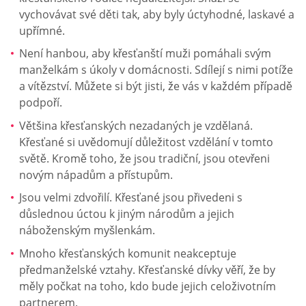
vychovávat své děti tak, aby byly úctyhodné, laskavé a
upřímné.
Není hanbou, aby křesťanští muži pomáhali svým
manželkám s úkoly v domácnosti. Sdílejí s nimi potíže
a vítězství. Můžete si být jisti, že vás v každém případě
podpoří.
Většina křesťanských nezadaných je vzdělaná.
Křesťané si uvědomují důležitost vzdělání v tomto
světě. Kromě toho, že jsou tradiční, jsou otevřeni
novým nápadům a přístupům.
Jsou velmi zdvořilí. Křesťané jsou přivedeni s
důslednou úctou k jiným národům a jejich
náboženským myšlenkám.
Mnoho křesťanských komunit neakceptuje
předmanželské vztahy. Křesťanské dívky věří, že by
měly počkat na toho, kdo bude jejich celoživotním
partnerem.