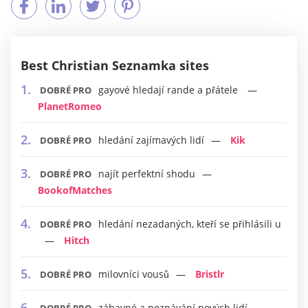
Best Christian Seznamka sites
gayové hledají rande a přátele
DOBRÉ PRO
PlanetRomeo
hledání zajímavých lidí
Kik
DOBRÉ PRO
najít perfektní shodu
DOBRÉ PRO
BookofMatches
hledání nezadaných, kteří se přihlásili u
DOBRÉ PRO
Hitch
milovníci vousů
Bristlr
DOBRÉ PRO
zábavné a poznávání nových lidí