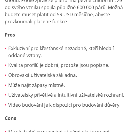
shodu. Podle zpráv se platforma pevně chlubí tím, že
od svého vzniku spojila přibližně 600 000 párů. Možná
budete muset platit od 59 USD měsíčně, abyste
prozkoumali placené funkce.
Pros
Exkluzivní pro křesťanské nezadané, kteří hledají
oddané vztahy.
Kvalita profilů je dobrá, protože jsou popisné.
Obrovská uživatelská základna.
Může najít zápasy místně.
Uživatelsky přívětivé a intuitivní uživatelské rozhraní.
Video budování je k dispozici pro budování důvěry.
Cons
Mírně drahé ve srovnání s jinými platformami.