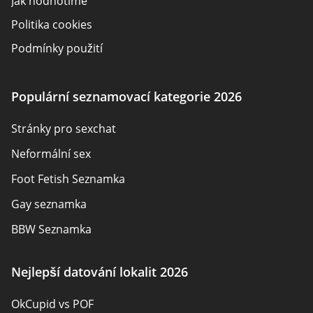
Jak hodnotíme
Politika cookies
Podmínky použití
Zveřejnění inzerenta
O nás
Populární seznamovací kategorie 2026
Autoři
Stránky pro sexchat
Kontaktujte nás
Neformální sex
Mapa stránek
Foot Fetish Seznamka
Gay seznamka
BBW Seznamka
Sexuální seznamky
Nejlepší datování lokalit 2026
Pansexual Seznamka
OkCupid vs POF
Rencontres adultes