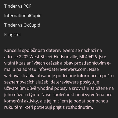
Tinder vs POF
Senior Seznamka
InternationalCupid
Christian Seznamka
Tinder vs OkCupid
Místní singly online
Flingster
Trans Seznamka
Tinder vs Zoosk
Seznamka hráčů
Kancelář společnosti datereviewers se nachází na
Chat Avenue
Seznamovací aplikace
adrese 2202 West Street Hudsonville, MI 49426. Jste
Zoosk vs Match
vítáni k zaslání všech otázek a obav prostřednictvím e-
mailu na adresu
info@datereviewers.com
. Naše
Feabie
webová stránka obsahuje podrobné informace o počtu
POF vs Match
seznamovacích služeb. datereviewers poskytuje
uživatelům důvěryhodné popisy a srovnání založené na
SPDate
jeho názoru týmu. Naše společnost není vytvořena pro
eHarmony vs OkCupid
komerční aktivity, ale jejím cílem je podat pomocnou
ruku těm, kteří potřebují přijít s rozhodnutím.
TenderMeets