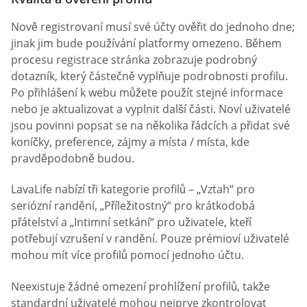
Nově registrovaní musí své účty ověřit do jednoho dne;
jinak jim bude používání platformy omezeno. Během
procesu registrace stránka zobrazuje podrobný
dotazník, který částečně vyplňuje podrobnosti profilu.
Po přihlášení k webu můžete použít stejné informace
nebo je aktualizovat a vyplnit další části. Noví uživatelé
jsou povinni popsat se na několika řádcích a přidat své
koníčky, preference, zájmy a místa / místa, kde
pravděpodobně budou.
LavaLife nabízí tři kategorie profilů – „Vztah“ pro
seriózní randění, „Příležitostný“ pro krátkodobá
přátelství a „Intimní setkání“ pro uživatele, kteří
potřebují vzrušení v randění. Pouze prémioví uživatelé
mohou mít více profilů pomocí jednoho účtu.
Neexistuje žádné omezení prohlížení profilů, takže
standardní uživatelé mohou nejprve zkontrolovat