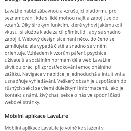
LavaLife nabízí zábavnou a vzrušující platformu pro
seznamování, kde si lidé mohou najít a zapojit se do
vztahů. Díky širokým funkcím, které vyhoví jakémukoli
vkusu, si služba klade za cíl přimět lidi, aby se snadno
zapojili. Webový design sice není něco, do čeho se
zamilujete, ale vypadá čistě a snadno se v něm
orientuje. Vzhledem k vzorům páření, psychice
uživatelů a sociálním normám dělá web LavaLife
skvělou práci při zprostředkování emocionálního
zážitku. Navigace v nabídce je jednoduchá a intuitivní a
usnadňuje vyhledávání. Veškerý obsah je uspořádán do
různých sekcí se všemi důležitými informacemi, jako je
kontakt s námi, živý chat, sekce o nás ve spodní části
webové stránky.
Mobilní aplikace LavaLife
Mobilní aplikace LavaLife je volně ke stažení v