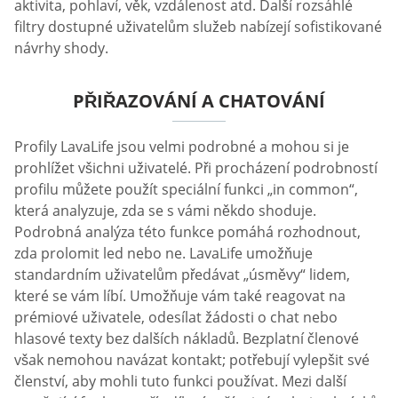
aktivita, pohlaví, věk, vzdálenost atd. Další rozsáhlé
filtry dostupné uživatelům služeb nabízejí sofistikované
návrhy shody.
PŘIŘAZOVÁNÍ A CHATOVÁNÍ
Profily LavaLife jsou velmi podrobné a mohou si je
prohlížet všichni uživatelé. Při procházení podrobností
profilu můžete použít speciální funkci „in common“,
která analyzuje, zda se s vámi někdo shoduje.
Podrobná analýza této funkce pomáhá rozhodnout,
zda prolomit led nebo ne. LavaLife umožňuje
standardním uživatelům předávat „úsměvy“ lidem,
které se vám líbí. Umožňuje vám také reagovat na
prémiové uživatele, odesílat žádosti o chat nebo
hlasové texty bez dalších nákladů. Bezplatní členové
však nemohou navázat kontakt; potřebují vylepšit své
členství, aby mohli tuto funkci používat. Mezi další