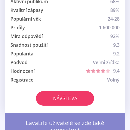
Aktivní publikum
68%
Kvalitní zápasy
89%
Populární věk
24-28
Profily
1 600 000
Míra odpovědí
92%
Snadnost použití
9.3
Popularita
9.2
Podvod
Velmi zřídka
9.4
Hodnocení
Registrace
Volný
NÁVŠTĚVA
LavaLife uživatelé se zde také
zaregistrují: