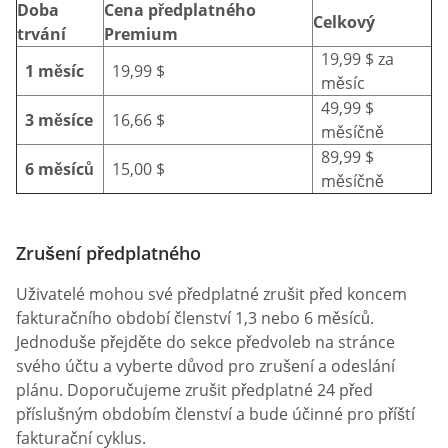
Doba
Cena předplatného
Celkový
trvání
Premium
19,99 $ za
1 měsíc
19,99 $
měsíc
49,99 $
3 měsíce
16,66 $
měsíčně
89,99 $
6 měsíců
15,00 $
měsíčně
Zrušení předplatného
Uživatelé mohou své předplatné zrušit před koncem
fakturačního období členství 1,3 nebo 6 měsíců.
Jednoduše přejděte do sekce předvoleb na stránce
svého účtu a vyberte důvod pro zrušení a odeslání
plánu. Doporučujeme zrušit předplatné 24 před
příslušným obdobím členství a bude účinné pro příští
fakturační cyklus.