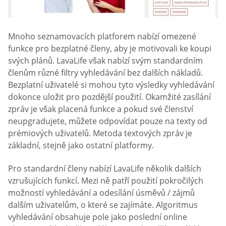
Mnoho seznamovacích platforem nabízí omezené
funkce pro bezplatné členy, aby je motivovali ke koupi
svých plánů. LavaLife však nabízí svým standardním
členům různé filtry vyhledávání bez dalších nákladů.
Bezplatní uživatelé si mohou tyto výsledky vyhledávání
dokonce uložit pro pozdější použití. Okamžité zasílání
zpráv je však placená funkce a pokud své členství
neupgradujete, můžete odpovídat pouze na texty od
prémiových uživatelů. Metoda textových zpráv je
základní, stejně jako ostatní platformy.
Pro standardní členy nabízí LavaLife několik dalších
vzrušujících funkcí. Mezi ně patří použití pokročilých
možností vyhledávání a odesílání úsměvů / zájmů
dalším uživatelům, o které se zajímáte. Algoritmus
vyhledávání obsahuje pole jako poslední online