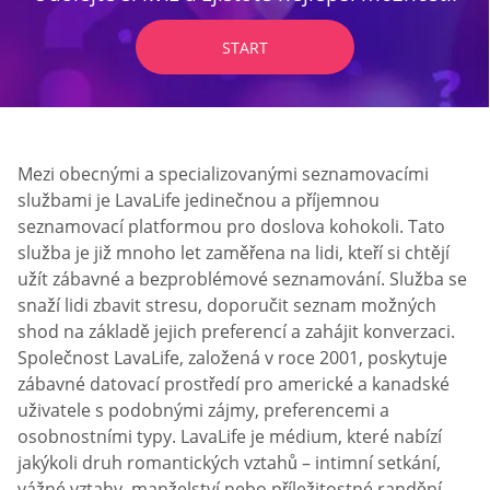
START
Mezi obecnými a specializovanými seznamovacími
službami je LavaLife jedinečnou a příjemnou
seznamovací platformou pro doslova kohokoli. Tato
služba je již mnoho let zaměřena na lidi, kteří si chtějí
užít zábavné a bezproblémové seznamování. Služba se
snaží lidi zbavit stresu, doporučit seznam možných
shod na základě jejich preferencí a zahájit konverzaci.
Společnost LavaLife, založená v roce 2001, poskytuje
zábavné datovací prostředí pro americké a kanadské
uživatele s podobnými zájmy, preferencemi a
osobnostními typy. LavaLife je médium, které nabízí
jakýkoli druh romantických vztahů – intimní setkání,
vážné vztahy, manželství nebo příležitostné randění.