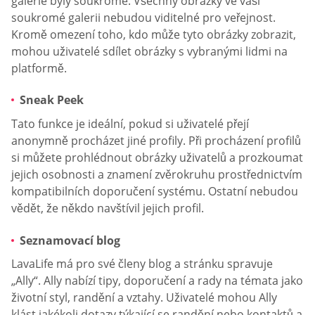
galerie byly soukromé. Všechny obrázky ve vaší
soukromé galerii nebudou viditelné pro veřejnost.
Kromě omezení toho, kdo může tyto obrázky zobrazit,
mohou uživatelé sdílet obrázky s vybranými lidmi na
platformě.
Sneak Peek
Tato funkce je ideální, pokud si uživatelé přejí
anonymně procházet jiné profily. Při procházení profilů
si můžete prohlédnout obrázky uživatelů a prozkoumat
jejich osobnosti a znamení zvěrokruhu prostřednictvím
kompatibilních doporučení systému. Ostatní nebudou
vědět, že někdo navštívil jejich profil.
Seznamovací blog
LavaLife má pro své členy blog a stránku spravuje
„Ally“. Ally nabízí tipy, doporučení a rady na témata jako
životní styl, randění a vztahy. Uživatelé mohou Ally
klást jakékoli dotazy týkající se randění nebo kontaktů a