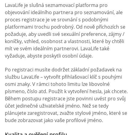
LavaLife je slušná seznamovací platforma pro
objevování ideálního partnera pro seznamování, ale
proces registrace je ve srovnání s podobnými
platformami trochu podrobný. Od nově příchozích se
požaduje, aby uvedli své sexuální preference, zájmy /
koníčky, vzhled, osobnost a vlastnosti, které by chtěli
mít ve svém ideálním partnerovi. LavaLife také
vyžaduje, abyste poskytli osobní údaje.
Po registraci musíte dodržet základní požadavek na
službu LavaLife – vytvořit přihlašovací klíč s pouhými
osmi znaky. V rámci tohoto limitu lze libovolné
písmeno, číslo atd. Použít k vytvoření hesla, jak chcete.
Během postupu registrace jste povinni uvést pro svůj
účet jedinečné uživatelské jméno. Než se tedy
plánujete zaregistrovat, zvažte stylové jméno, které se
bude zobrazovat jako vaše profilové jméno.
Kvalita a ověření profilu