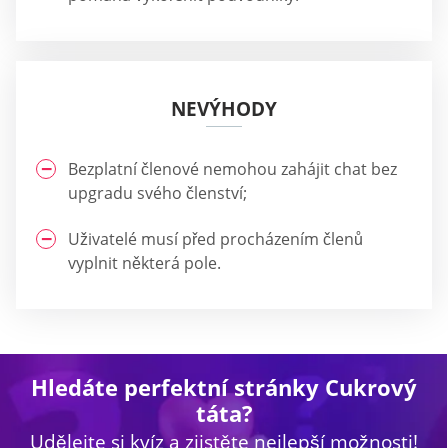
NEVÝHODY
Bezplatní členové nemohou zahájit chat bez
upgradu svého členství;
Uživatelé musí před procházením členů
vyplnit některá pole.
Hledáte perfektní stránky Cukrový
táta?
Udělejte si kvíz a zjistěte nejlepší možnosti!