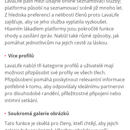
LavaLife patří mezi údajné online seznamovací služby;
platforma působí na seznamovací scéně již mnoho let.
Z hlediska preferencí a nelibostí členů proto LavaLife
zajišťuje, aby se jeho služba vyplatila vyzkoušet.
Hlavním lákadlem platformy jsou pokročilé funkce
shody a zasílání zpráv. Nabízí také různé způsoby, jak
pomáhat jednotlivcům na jejich cestě za láskou.
Více profilů
LavaLife nabízí tři kategorie profilů a uživatelé mají
možnost přizpůsobit své profily ve všech třech.
Přizpůsobení pomáhá poskytnout relevantní informace
potřebné k tomu, aby odpovídaly ideálnímu partnerovi
pro dlouhodobé randění, příležitostné připojení nebo
intimní setkání.
Soukromá galerie obrázků
Tato funkce je skvělá pro členy, kteří chtějí, aby jejich