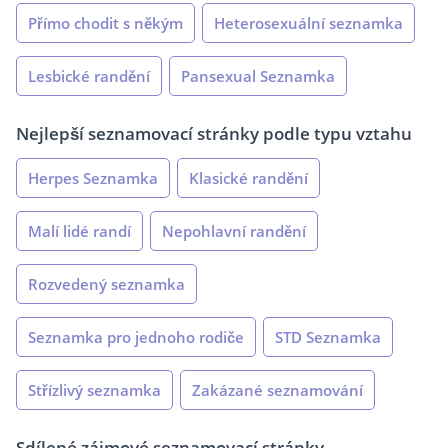
Přímo chodit s někým
Heterosexuální seznamka
Lesbické randění
Pansexual Seznamka
Nejlepší seznamovací stránky podle typu vztahu
Herpes Seznamka
Klasické randění
Malí lidé randí
Nepohlavní randění
Rozvedený seznamka
Seznamka pro jednoho rodiče
STD Seznamka
Střízlivý seznamka
Zakázané seznamování
Sdílené zájmové seznamovací stránky