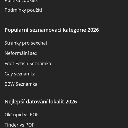
Politika cookies
Podmínky použití
Zveřejnění inzerenta
O nás
Populární seznamovací kategorie 2026
Autoři
Stránky pro sexchat
Kontaktujte nás
Neformální sex
Mapa stránek
Foot Fetish Seznamka
Gay seznamka
BBW Seznamka
Sexuální seznamky
Nejlepší datování lokalit 2026
Pansexual Seznamka
OkCupid vs POF
Rencontres adultes
Tinder vs POF
Senior Seznamka