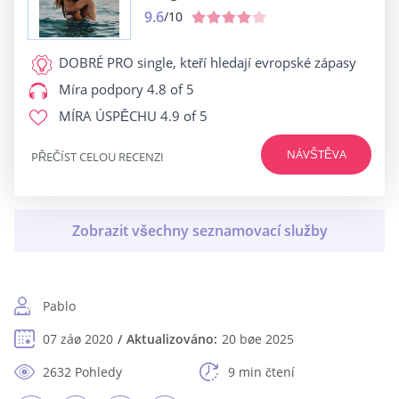
9.6
/10
DOBRÉ PRO
single, kteří hledají evropské zápasy
Míra podpory
4.8 of 5
MÍRA ÚSPĚCHU
4.9 of 5
NÁVŠTĚVA
PŘEČÍST CELOU RECENZI
Pablo
07 záø 2020
Aktualizováno:
20 bøe 2025
2632 Pohledy
9 min čtení