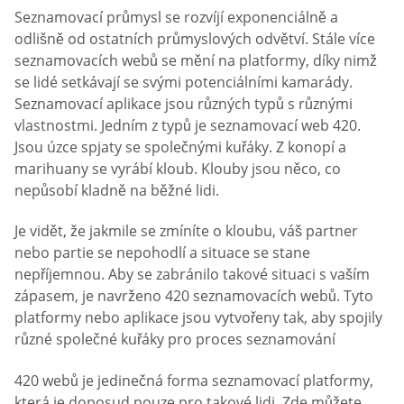
Seznamovací průmysl se rozvíjí exponenciálně a
odlišně od ostatních průmyslových odvětví. Stále více
seznamovacích webů se mění na platformy, díky nimž
se lidé setkávají se svými potenciálními kamarády.
Seznamovací aplikace jsou různých typů s různými
vlastnostmi. Jedním z typů je seznamovací web 420.
Jsou úzce spjaty se společnými kuřáky. Z konopí a
marihuany se vyrábí kloub. Klouby jsou něco, co
nepůsobí kladně na běžné lidi.
Je vidět, že jakmile se zmíníte o kloubu, váš partner
nebo partie se nepohodlí a situace se stane
nepříjemnou. Aby se zabránilo takové situaci s vaším
zápasem, je navrženo 420 seznamovacích webů. Tyto
platformy nebo aplikace jsou vytvořeny tak, aby spojily
různé společné kuřáky pro proces seznamování
420 webů je jedinečná forma seznamovací platformy,
která je doposud pouze pro takové lidi. Zde můžete