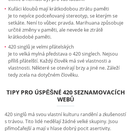
Kuřáci kloubů mají krátkodobou ztrátu paměti
Je to nejvíce podceňovaný stereotyp, se kterým se
setkáte. Není to vůbec pravda. Marihuana způsobuje
určité změny v paměti, ale nevede ke ztrátě
krátkodobé paměti.
420 singlů je velmi přátelských
Je to velká mylná představa o 420 singlech. Nejsou
příliš přátelští. Každý člověk má své vlastnosti a
vlastnosti. Některé se otevírají brzy a jiné ne. Záleží
tedy zcela na dotyčném člověku.
TIPY PRO ÚSPĚŠNÉ 420 SEZNAMOVACÍCH
WEBŮ
420 singlů má svou vlastní kulturu randění a zkušeností
s trávou. Tito lidé nedělají žádné velké skupiny. Jsou
přímočařejší a mají v hlase dobrý pocit asertivity.