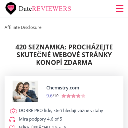
Affiliate Disclosure
420 SEZNAMKA: PROCHÁZEJTE
SKUTEČNÉ WEBOVÉ STRÁNKY
KONOPÍ ZDARMA
Chemistry.com
9.6
/10
DOBRÉ PRO
lidé, kteří hledají vážné vztahy
Míra podpory
4.6 of 5
MÍRA ÚSPĚCHU
4.5 of 5