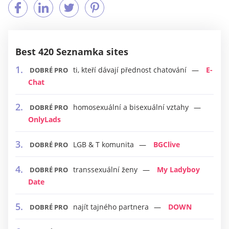
Best 420 Seznamka sites
ti, kteří dávají přednost chatování
E-
DOBRÉ PRO
Chat
homosexuální a bisexuální vztahy
DOBRÉ PRO
OnlyLads
LGB & T komunita
BGClive
DOBRÉ PRO
transsexuální ženy
My Ladyboy
DOBRÉ PRO
Date
najít tajného partnera
DOWN
DOBRÉ PRO