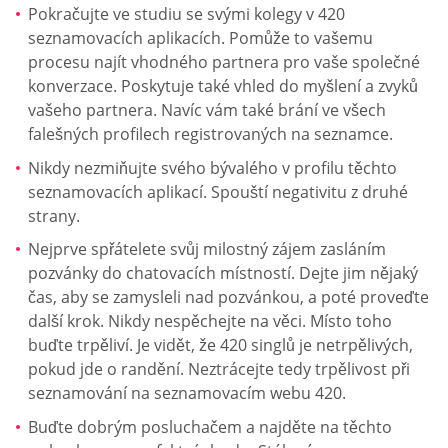
Pokračujte ve studiu se svými kolegy v 420
seznamovacích aplikacích. Pomůže to vašemu
procesu najít vhodného partnera pro vaše společné
konverzace. Poskytuje také vhled do myšlení a zvyků
vašeho partnera. Navíc vám také brání ve všech
falešných profilech registrovaných na seznamce.
Nikdy nezmiňujte svého bývalého v profilu těchto
seznamovacích aplikací. Spouští negativitu z druhé
strany.
Nejprve spřátelete svůj milostný zájem zasláním
pozvánky do chatovacích místností. Dejte jim nějaký
čas, aby se zamysleli nad pozvánkou, a poté proveďte
další krok. Nikdy nespěchejte na věci. Místo toho
buďte trpěliví. Je vidět, že 420 singlů je netrpělivých,
pokud jde o randění. Neztrácejte tedy trpělivost při
seznamování na seznamovacím webu 420.
Buďte dobrým posluchačem a najděte na těchto