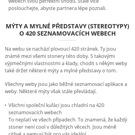
webech svou perfektní shodu. Stále více
poslouchejte, abyste partnera lépe poznali.
MÝTY A MYLNÉ PŘEDSTAVY (STEREOTYPY)
O 420 SEZNAMOVACÍCH WEBECH
Na webu se nachází plovoucí 420 stránek. Ty jsou
známé mezi všemi stonery této doby. S takovými
výjimečnými vlastnostmi a klady, chodit s někým weby
také držet některé mýty a mylné představy o tom.
Všechny weby jsou jako běžné seznamovací aplikace a
weby. Některé mýty však stále převládají.
Všichni společní kuřáci jsou chladní na 420
seznamovacích webech
To neplatí ve všech případech. To znamená, že každý
stoner není cool v důležitých věcech. Jsou méně
citlivé a nemusí být pro vás ideální.