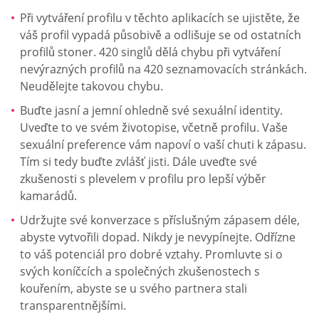
Při vytváření profilu v těchto aplikacích se ujistěte, že
váš profil vypadá působivě a odlišuje se od ostatních
profilů stoner. 420 singlů dělá chybu při vytváření
nevýrazných profilů na 420 seznamovacích stránkách.
Neudělejte takovou chybu.
Buďte jasní a jemní ohledně své sexuální identity.
Uveďte to ve svém životopise, včetně profilu. Vaše
sexuální preference vám napoví o vaší chuti k zápasu.
Tím si tedy buďte zvlášť jisti. Dále uveďte své
zkušenosti s plevelem v profilu pro lepší výběr
kamarádů.
Udržujte své konverzace s příslušným zápasem déle,
abyste vytvořili dopad. Nikdy je nevypínejte. Odřízne
to váš potenciál pro dobré vztahy. Promluvte si o
svých koníčcích a společných zkušenostech s
kouřením, abyste se u svého partnera stali
transparentnějšími.