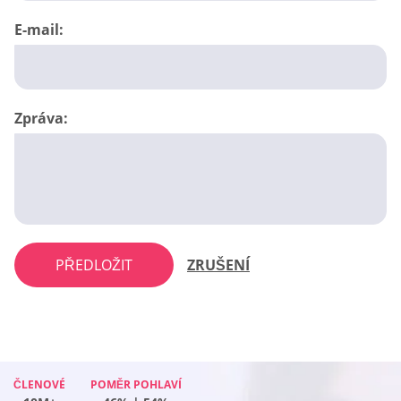
E-mail:
Zpráva:
PŘEDLOŽIT
ZRUŠENÍ
ČLENOVÉ
ČLENOVÉ
ČLENOVÉ
POMĚR POHLAVÍ
POMĚR POHLAVÍ
POMĚR POHLAVÍ
ČLENOVÉ
POMĚR POHLAVÍ
10M+
10M+
10M+
42% | 58%
42% | 58%
37% | 63%