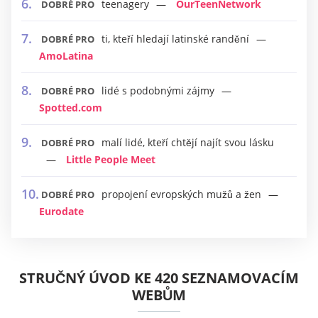
teenagery
OurTeenNetwork
DOBRÉ PRO
ti, kteří hledají latinské randění
DOBRÉ PRO
AmoLatina
lidé s podobnými zájmy
DOBRÉ PRO
Spotted.com
malí lidé, kteří chtějí najít svou lásku
DOBRÉ PRO
Little People Meet
propojení evropských mužů a žen
DOBRÉ PRO
Eurodate
STRUČNÝ ÚVOD KE 420 SEZNAMOVACÍM
WEBŮM