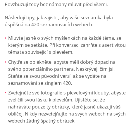
Povzbuzují tedy bez námahy mluvit před všemi.
Následují tipy, jak zajistit, aby vaše seznamka byla
úspěšná na 420 seznamovacích webech:
Mluvte jasně o svých myšlenkách na každé téma, se
kterým se setkáte. Při konverzaci zahrňte s asertivitou
témata související s plevelem.
Chytře se oblékněte, abyste měli dobrý dopad na
svého potenciálního partnera. Neskrývej, čím jsi.
Staňte se svou původní verzí, až se vydáte na
seznamování se singlem 420.
Zveřejněte své fotografie s plevelovými klouby, abyste
zveličili svou lásku k plevelům. Ujistěte se, že
nahráváte pouze ty obrázky, které jasně ukazují váš
obličej. Nikdy nezveřejňujte na svých webech na svých
webech žádný špatný obrázek.