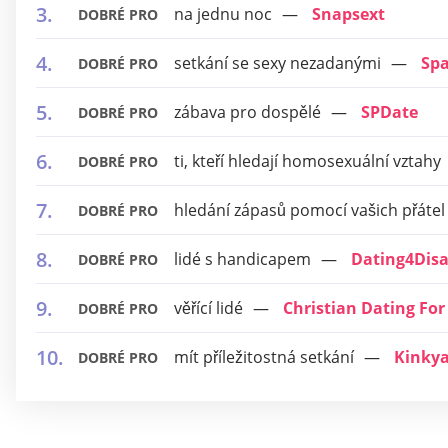
na jednu noc
Snapsext
DOBRÉ PRO
setkání se sexy nezadanými
Sp
DOBRÉ PRO
zábava pro dospělé
SPDate
DOBRÉ PRO
ti, kteří hledají homosexuální vztahy
DOBRÉ PRO
hledání zápasů pomocí vašich přátel
DOBRÉ PRO
lidé s handicapem
Dating4Disa
DOBRÉ PRO
věřící lidé
Christian Dating For
DOBRÉ PRO
mít příležitostná setkání
Kinky
DOBRÉ PRO