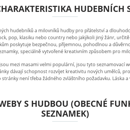
HARAKTERISTIKA HUDEBNÍCH
ých hudebníků a milovníků hudby pro přátelství a dlouhodo
ck, pop, klasiku nebo country nebo jakýkoli jiný žánr, určitě
m poskytuje bezpečnou, příjemnou, pohodlnou a důvěrnou pl
 seznamky, speciálně vytvořené kreativním způsobem pro mil
 jsou mezi masami velmi populární, jsou tyto seznamovací
ránky dávají schopnost rozvíjet kreativitu nových umělců, pr
a tyto stránky není třeba žádného zvláštního požadavku. Láska 
WEBY S HUDBOU (OBECNÉ FUNK
SEZNAMEK)