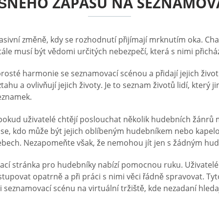
PĚŠNÉHO ZÁPASU NA SEZNAMOV
ní změně, kdy se rozhodnutí přijímají mrknutím oka. Chatová
ále musí být vědomi určitých nebezpečí, která s nimi přicház
sté harmonie se seznamovací scénou a přidají jejich život
ahu a ovlivňují jejich životy. Je to seznam životů lidí, který j
eznamek.
ud uživatelé chtějí poslouchat několik hudebních žánrů m
 se, kdo může být jejich oblíbeným hudebníkem nebo kapelo
ebech. Nezapomeňte však, že nemohou jít jen s žádným hu
ací stránka pro hudebníky nabízí pomocnou ruku. Uživatelé 
ostupovat opatrně a při práci s nimi věci řádně spravovat. 
seznamovací scénu na virtuální tržiště, kde nezadaní hledaj