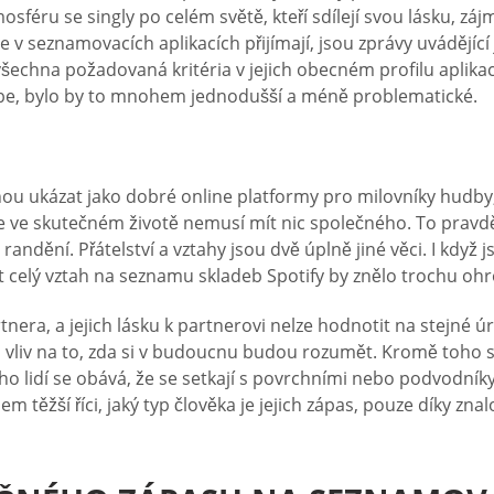
osféru se singly po celém světě, kteří sdílejí svou lásku, zá
 v seznamovacích aplikacích přijímají, jsou zprávy uvádějící
echna požadovaná kritéria v jejich obecném profilu aplika
 sebe, bylo by to mnohem jednodušší a méně problematické.
 ukázat jako dobré online platformy pro milovníky hudby, 
e ve skutečném životě nemusí mít nic společného. To pravdě
andění. Přátelství a vztahy jsou dvě úplně jiné věci. I když
t celý vztah na seznamu skladeb Spotify by znělo trochu ohr
nera, a jejich lásku k partnerovi nelze hodnotit na stejné ú
 vliv na to, zda si v budoucnu budou rozumět. Kromě toho 
lidí se obává, že se setkají s povrchními nebo podvodníky a l
 těžší říci, jaký typ člověka je jejich zápas, pouze díky znal