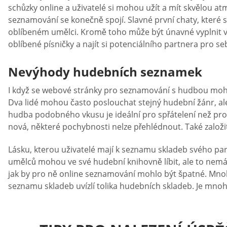
schůzky online a uživatelé si mohou užít a mít skvělou atm
seznamování se konečně spojí. Slavné první chaty, které se
oblíbeném umělci. Kromě toho může být únavné vyplnit vš
oblíbené písničky a najít si potenciálního partnera pro
Nevýhody hudebních seznamek
I když se webové stránky pro seznamování s hudbou mohou
Dva lidé mohou často poslouchat stejný hudební žánr, al
hudba podobného vkusu je ideální pro spřátelení než pro r
nová, některé pochybnosti nelze přehlédnout. Také založi
Lásku, kterou uživatelé mají k seznamu skladeb svého part
umělců mohou ve své hudební knihovně líbit, ale to nemá
jak by pro ně online seznamování mohlo být špatné. Mnoho 
seznamu skladeb uvízlí tolika hudebních skladeb. Je mnohem