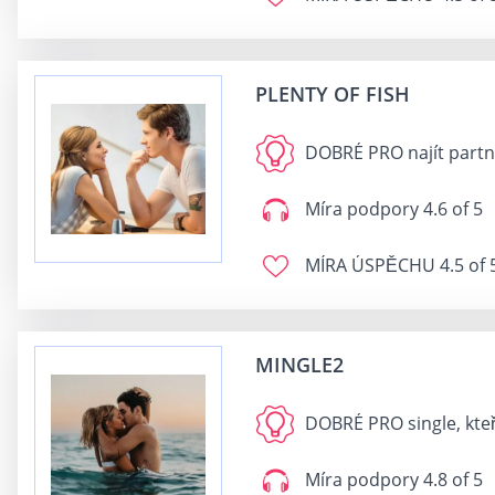
PLENTY OF FISH
DOBRÉ PRO
najít part
Míra podpory
4.6 of 5
MÍRA ÚSPĚCHU
4.5 of 
MINGLE2
DOBRÉ PRO
single, kte
Míra podpory
4.8 of 5