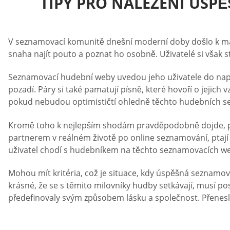
TIPY PRO NALEZENÍ ÚS
V seznamovací komunitě dnešní moderní doby došlo k masiv
snaha najít pouto a poznat ho osobně. Uživatelé si však st
Seznamovací hudební weby uvedou jeho uživatele do napro
pozadí. Páry si také pamatují písně, které hovoří o jejich vzt
pokud nebudou optimističtí ohledně těchto hudebních s
Kromě toho k nejlepším shodám pravděpodobně dojde, pok
partnerem v reálném životě po online seznamování, ptají
uživatel chodí s hudebníkem na těchto seznamovacích w
Mohou mít kritéria, což je situace, kdy úspěšná seznamov
krásné, že se s těmito milovníky hudby setkávají, musí p
předefinovaly svým způsobem lásku a společnost. Přenesli 