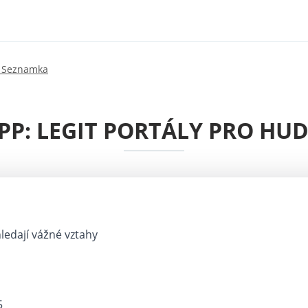
 Seznamka
P: LEGIT PORTÁLY PRO HU
 hledají vážné vztahy
5