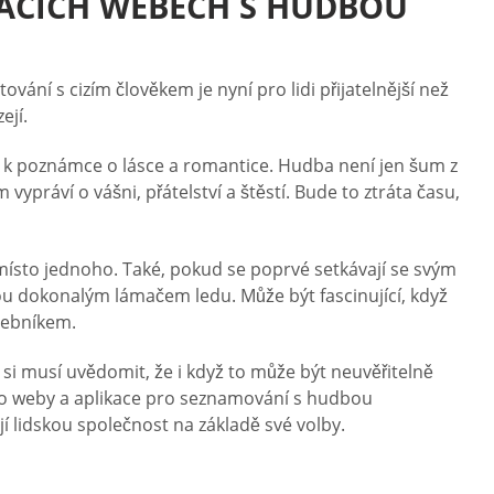
ACÍCH WEBECH S HUDBOU
ní s cizím člověkem je nyní pro lidi přijatelnější než
ejí.
 k poznámce o lásce a romantice. Hudba není jen šum z
im vypráví o vášni, přátelství a štěstí. Bude to ztráta času,
ísto jednoho. Také, pokud se poprvé setkávají se svým
u dokonalým lámačem ledu. Může být fascinující, když
debníkem.
si musí uvědomit, že i když to může být neuvěřitelně
Tyto weby a aplikace pro seznamování s hudbou
í lidskou společnost na základě své volby.