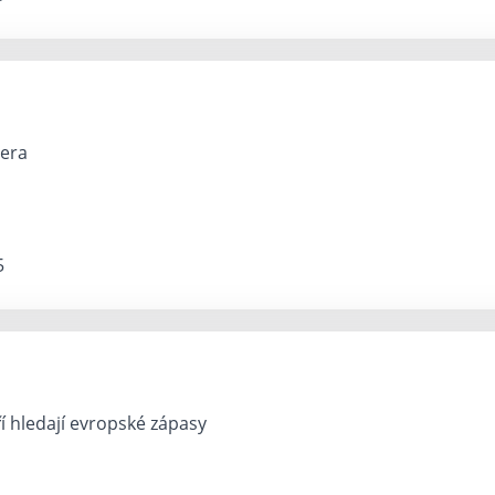
nera
5
ří hledají evropské zápasy