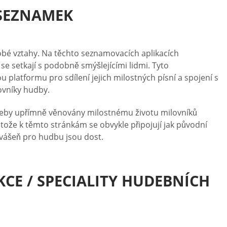
 SEZNAMEK
bé vztahy. Na těchto seznamovacích aplikacích
 se setkají s podobně smýšlejícími lidmi. Tyto
atformu pro sdílení jejich milostných písní a spojení s
ovníky hudby.
 weby upřímně věnovány milostnému životu milovníků
otože k těmto stránkám se obvykle připojují jak původní
a vášeň pro hudbu jsou dost.
CE / SPECIALITY HUDEBNÍCH