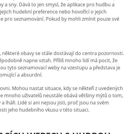
jmy a sny. Dává to jen smysl, že aplikace pro hudbu a
 jejich hudební preference nebo hovořící o jejich
ce pro seznamování. Pokud by mohli zmínit pouze své
některé obavy se stále dostávají do centra pozornosti.
podobně napne vztah. Příliš mnoho lidí má pocit, že
 jsou tyto seznamovací weby na vzestupu a představa je
omující a absurdní.
rovni. Mohou nastat situace, kdy se někteří z uvedených
se mnoho uživatelů neustále obává většiny mýtů o tom,
háři. Lidé si ani nejsou jisti, proč jsou na svém
osti jeho hudebního vkusu v této situaci.