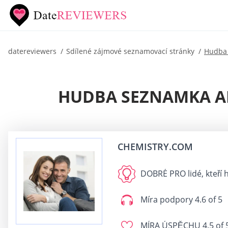
datereviewers
Sdílené zájmové seznamovací stránky
Hudba
HUDBA SEZNAMKA AP
CHEMISTRY.COM
DOBRÉ PRO
lidé, kteří
Míra podpory
4.6 of 5
MÍRA ÚSPĚCHU
4.5 of 