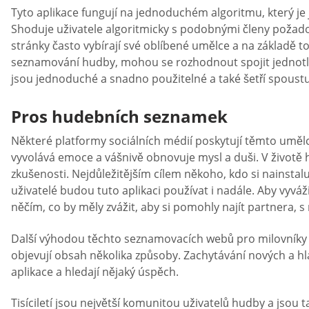
Tyto aplikace fungují na jednoduchém algoritmu, který je j
Shoduje uživatele algoritmicky s podobnými členy požadova
stránky často vybírají své oblíbené umělce a na základě toh
seznamování hudby, mohou se rozhodnout spojit jednotliv
jsou jednoduché a snadno použitelné a také šetří spoustu
Pros hudebních seznamek
Některé platformy sociálních médií poskytují těmto umělc
vyvolává emoce a vášnivě obnovuje mysl a duši. V životě h
zkušenosti. Nejdůležitějším cílem někoho, kdo si nainsta
uživatelé budou tuto aplikaci používat i nadále. Aby vyvá
něčím, co by měly zvážit, aby si pomohly najít partnera,
Další výhodou těchto seznamovacích webů pro milovníky h
objevují obsah několika způsoby. Zachytávání nových a hl
aplikace a hledají nějaký úspěch.
Tisíciletí jsou největší komunitou uživatelů hudby a jso