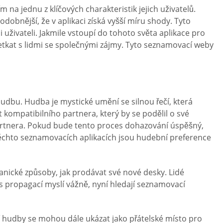
 na jednu z klíčových charakteristik jejich uživatelů.
obnější, že v aplikaci získá vyšší míru shody. Tyto
i uživateli. Jakmile vstoupí do tohoto světa aplikace pro
tkat s lidmi se společnými zájmy. Tyto seznamovací weby
udbu. Hudba je mystické umění se silnou řečí, která
 kompatibilního partnera, který by se podělil o své
 partnera. Pokud bude tento proces dohazování úspěšný,
V těchto seznamovacích aplikacích jsou hudební preference
nické způsoby, jak prodávat své nové desky. Lidé
s propagací myslí vážně, nyní hledají seznamovací
ní hudby se mohou dále ukázat jako přátelské místo pro