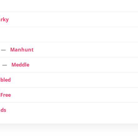
arky
Manhunt
Meddle
bled
 Free
ads