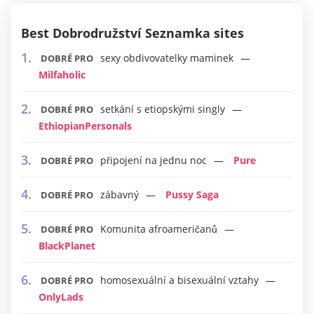
Best Dobrodružství Seznamka sites
sexy obdivovatelky maminek
DOBRÉ PRO
Milfaholic
setkání s etiopskými singly
DOBRÉ PRO
EthiopianPersonals
připojení na jednu noc
Pure
DOBRÉ PRO
zábavný
Pussy Saga
DOBRÉ PRO
Komunita afroameričanů
DOBRÉ PRO
BlackPlanet
homosexuální a bisexuální vztahy
DOBRÉ PRO
OnlyLads