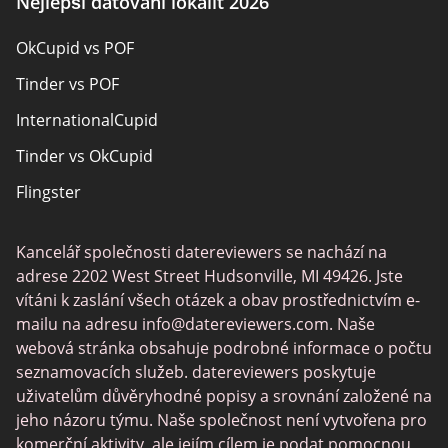
Nejlepší datování lokalit 2026
Pansexual Seznamka
OkCupid vs POF
Rencontres adultes
Tinder vs POF
Senior Seznamka
InternationalCupid
Christian Seznamka
Tinder vs OkCupid
Místní singly online
Flingster
Trans Seznamka
Tinder vs Zoosk
Seznamka hráčů
Kancelář společnosti datereviewers se nachází na
Chat Avenue
Seznamovací aplikace
adrese 2202 West Street Hudsonville, MI 49426. Jste
Zoosk vs Match
vítáni k zaslání všech otázek a obav prostřednictvím e-
mailu na adresu
info@datereviewers.com
. Naše
Feabie
webová stránka obsahuje podrobné informace o počtu
POF vs Match
seznamovacích služeb. datereviewers poskytuje
uživatelům důvěryhodné popisy a srovnání založené na
SPDate
jeho názoru týmu. Naše společnost není vytvořena pro
eHarmony vs OkCupid
komerční aktivity, ale jejím cílem je podat pomocnou