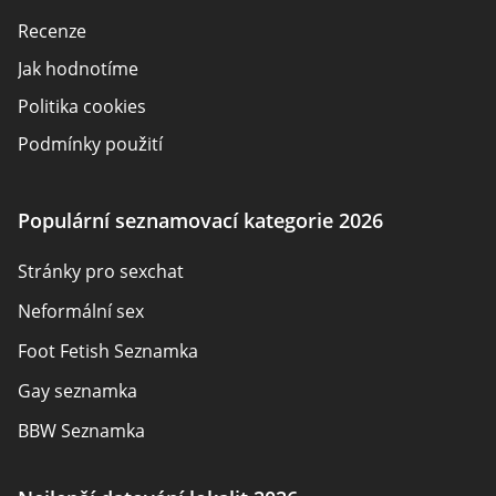
Recenze
Jak hodnotíme
Politika cookies
Podmínky použití
Zveřejnění inzerenta
O nás
Populární seznamovací kategorie 2026
Autoři
Stránky pro sexchat
Kontaktujte nás
Neformální sex
Mapa stránek
Foot Fetish Seznamka
Gay seznamka
BBW Seznamka
Sexuální seznamky