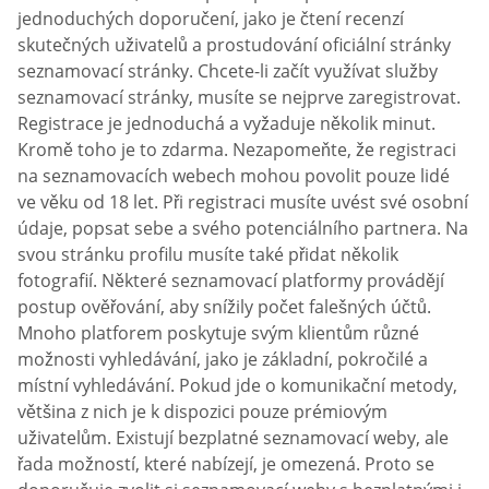
jednoduchých doporučení, jako je čtení recenzí
skutečných uživatelů a prostudování oficiální stránky
seznamovací stránky. Chcete-li začít využívat služby
seznamovací stránky, musíte se nejprve zaregistrovat.
Registrace je jednoduchá a vyžaduje několik minut.
Kromě toho je to zdarma. Nezapomeňte, že registraci
na seznamovacích webech mohou povolit pouze lidé
ve věku od 18 let. Při registraci musíte uvést své osobní
údaje, popsat sebe a svého potenciálního partnera. Na
svou stránku profilu musíte také přidat několik
fotografií. Některé seznamovací platformy provádějí
postup ověřování, aby snížily počet falešných účtů.
Mnoho platforem poskytuje svým klientům různé
možnosti vyhledávání, jako je základní, pokročilé a
místní vyhledávání. Pokud jde o komunikační metody,
většina z nich je k dispozici pouze prémiovým
uživatelům. Existují bezplatné seznamovací weby, ale
řada možností, které nabízejí, je omezená. Proto se