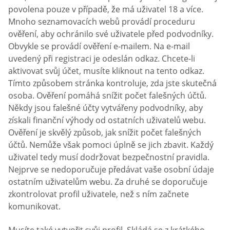
povolena pouze v případě, že má uživatel 18 a více.
Mnoho seznamovacích webů provádí proceduru
ověření, aby ochránilo své uživatele před podvodníky.
Obvykle se provádí ověření e-mailem. Na e-mail
uvedený při registraci je odeslán odkaz. Chcete-li
aktivovat svůj účet, musíte kliknout na tento odkaz.
Tímto způsobem stránka kontroluje, zda jste skutečná
osoba. Ověření pomáhá snížit počet falešných účtů.
Někdy jsou falešné účty vytvářeny podvodníky, aby
získali finanční výhody od ostatních uživatelů webu.
Ověření je skvělý způsob, jak snížit počet falešných
účtů. Nemůže však pomoci úplně se jich zbavit. Každý
uživatel tedy musí dodržovat bezpečnostní pravidla.
Nejprve se nedoporučuje předávat vaše osobní údaje
ostatním uživatelům webu. Za druhé se doporučuje
zkontrolovat profil uživatele, než s ním začnete
komunikovat.
Musíte také vytvořit svůj profil. Skládá se z krátkého