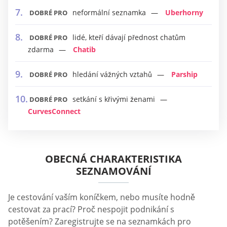
neformální seznamka
Uberhorny
DOBRÉ PRO
lidé, kteří dávají přednost chatům
DOBRÉ PRO
zdarma
Chatib
hledání vážných vztahů
Parship
DOBRÉ PRO
setkání s křivými ženami
DOBRÉ PRO
CurvesConnect
OBECNÁ CHARAKTERISTIKA
SEZNAMOVÁNÍ
Je cestování vaším koníčkem, nebo musíte hodně
cestovat za prací? Proč nespojit podnikání s
potěšením? Zaregistrujte se na seznamkách pro