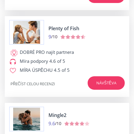
Plenty of Fish
9
/10
DOBRÉ PRO
najít partnera
Míra podpory
4.6 of 5
MÍRA ÚSPĚCHU
4.5 of 5
NÁVŠTĚVA
PŘEČÍST CELOU RECENZI
Mingle2
9.6
/10