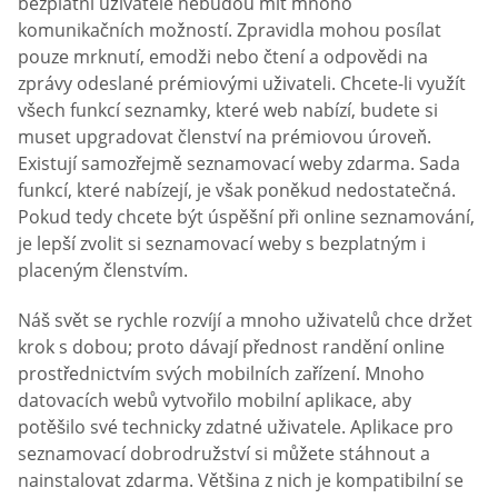
bezplatní uživatelé nebudou mít mnoho
komunikačních možností. Zpravidla mohou posílat
pouze mrknutí, emodži nebo čtení a odpovědi na
zprávy odeslané prémiovými uživateli. Chcete-li využít
všech funkcí seznamky, které web nabízí, budete si
muset upgradovat členství na prémiovou úroveň.
Existují samozřejmě seznamovací weby zdarma. Sada
funkcí, které nabízejí, je však poněkud nedostatečná.
Pokud tedy chcete být úspěšní při online seznamování,
je lepší zvolit si seznamovací weby s bezplatným i
placeným členstvím.
Náš svět se rychle rozvíjí a mnoho uživatelů chce držet
krok s dobou; proto dávají přednost randění online
prostřednictvím svých mobilních zařízení. Mnoho
datovacích webů vytvořilo mobilní aplikace, aby
potěšilo své technicky zdatné uživatele. Aplikace pro
seznamovací dobrodružství si můžete stáhnout a
nainstalovat zdarma. Většina z nich je kompatibilní se