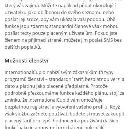
který vás zajímá. Můžete například přidat okouzlující
uživatelku jako oblíbenou do svého seznamu nebo
poslat její srdce, aby vám ukázala vaši podobu. Obě
funkce jsou zdarma; standardní členové však mohou
posílat texty pouze placeným uživatelům. Pokud jste
členem na přijímací straně, můžete jim poslat SMS bez
dalších poplatků.
Možnosti členství
InternationalCupid nabízí svým zákazníkům tři typy
programů členství – standardní tarif, bezplatnou verzi a
zlato a platinu jako placené předplatné. Protože
podrobně přezkoumáme funkce každého plánu, stojí za
zmínku, že InternationalCupid vám umožňuje
bezplatnou registraci a vytvoření vašeho profilu. Když
však službu začnete používat, budete si muset zakoupit
placený tarif pro lepší hodnocení a používání dalších
funkcí, jako je anonymní procházení, pokročilé