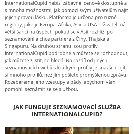
InternationalCupid nabízí zábavné, cenově dostupné a
s mnoha možnostmi, jak pomoci svým uživatelům najít
jejich pravou lásku. Platforma je určena pro různé
regiony, jako je Evropa, Afrika, Asie a USA. Uživatel má
větší šanci na úspěch, pokud se v Asii rozhlíží po
seznamování a chce partnera z Číny, Thajska a
Singapuru. Na druhou stranu jsou profily
InternationalCupid podrobné a můžete se rozhodnout,
jak můžete zjistit, co hledá. Na rozdíl od jiných
seznamovacích webů s krátkými profily je snazší projít
si mnoho profilů, než jim pošlete promyšlenou zprávu.
Rozebereme jeho vzestupy a pády, abychom vám
pomohli seznámit se se službou.
JAK FUNGUJE SEZNAMOVACÍ SLUŽBA
INTERNATIONALCUPID?