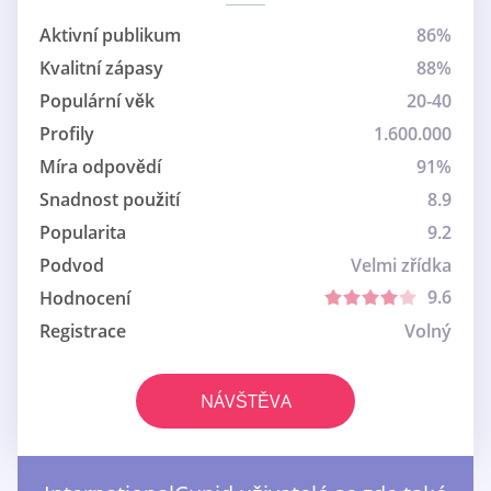
Aktivní publikum
86%
Kvalitní zápasy
88%
Populární věk
20-40
Profily
1.600.000
Míra odpovědí
91%
Snadnost použití
8.9
Popularita
9.2
Podvod
Velmi zřídka
9.6
Hodnocení
Registrace
Volný
NÁVŠTĚVA