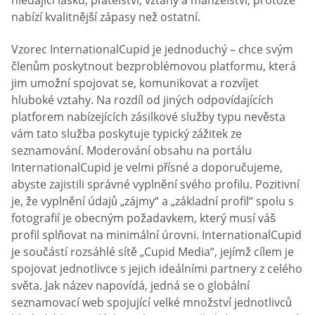
hledající lásku, přátelství, vztahy a manželství, protože
nabízí kvalitnější zápasy než ostatní.
Vzorec InternationalCupid je jednoduchý – chce svým
členům poskytnout bezproblémovou platformu, která
jim umožní spojovat se, komunikovat a rozvíjet
hluboké vztahy. Na rozdíl od jiných odpovídajících
platforem nabízejících zásilkové služby typu nevěsta
vám tato služba poskytuje typický zážitek ze
seznamování. Moderování obsahu na portálu
InternationalCupid je velmi přísné a doporučujeme,
abyste zajistili správné vyplnění svého profilu. Pozitivní
je, že vyplnění údajů „zájmy“ a „základní profil“ spolu s
fotografií je obecným požadavkem, který musí váš
profil splňovat na minimální úrovni. InternationalCupid
je součástí rozsáhlé sítě „Cupid Media“, jejímž cílem je
spojovat jednotlivce s jejich ideálními partnery z celého
světa. Jak název napovídá, jedná se o globální
seznamovací web spojující velké množství jednotlivců