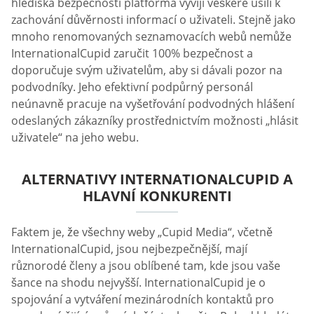
hlediska bezpečnosti platforma vyvíjí veškeré úsilí k
zachování důvěrnosti informací o uživateli. Stejně jako
mnoho renomovaných seznamovacích webů nemůže
InternationalCupid zaručit 100% bezpečnost a
doporučuje svým uživatelům, aby si dávali pozor na
podvodníky. Jeho efektivní podpůrný personál
neúnavně pracuje na vyšetřování podvodných hlášení
odeslaných zákazníky prostřednictvím možnosti „hlásit
uživatele“ na jeho webu.
ALTERNATIVY INTERNATIONALCUPID A
HLAVNÍ KONKURENTI
Faktem je, že všechny weby „Cupid Media“, včetně
InternationalCupid, jsou nejbezpečnější, mají
různorodé členy a jsou oblíbené tam, kde jsou vaše
šance na shodu nejvyšší. InternationalCupid je o
spojování a vytváření mezinárodních kontaktů pro