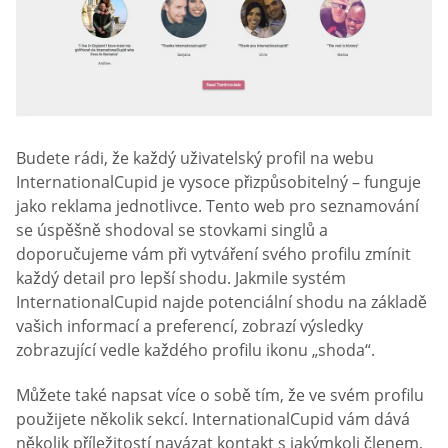
Budete rádi, že každý uživatelský profil na webu
InternationalCupid je vysoce přizpůsobitelný – funguje
jako reklama jednotlivce. Tento web pro seznamování
se úspěšně shodoval se stovkami singlů a
doporučujeme vám při vytváření svého profilu zmínit
každý detail pro lepší shodu. Jakmile systém
InternationalCupid najde potenciální shodu na základě
vašich informací a preferencí, zobrazí výsledky
zobrazující vedle každého profilu ikonu „shoda“.
Můžete také napsat více o sobě tím, že ve svém profilu
použijete několik sekcí. InternationalCupid vám dává
několik příležitostí navázat kontakt s jakýmkoli členem,