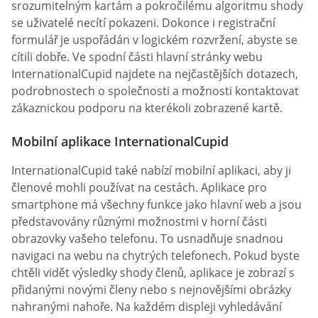
srozumitelným kartám a pokročilému algoritmu shody
se uživatelé necítí pokazeni. Dokonce i registrační
formulář je uspořádán v logickém rozvržení, abyste se
cítili dobře. Ve spodní části hlavní stránky webu
InternationalCupid najdete na nejčastějších dotazech,
podrobnostech o společnosti a možnosti kontaktovat
zákaznickou podporu na kterékoli zobrazené kartě.
Mobilní aplikace InternationalCupid
InternationalCupid také nabízí mobilní aplikaci, aby ji
členové mohli používat na cestách. Aplikace pro
smartphone má všechny funkce jako hlavní web a jsou
představovány různými možnostmi v horní části
obrazovky vašeho telefonu. To usnadňuje snadnou
navigaci na webu na chytrých telefonech. Pokud byste
chtěli vidět výsledky shody členů, aplikace je zobrazí s
přidanými novými členy nebo s nejnovějšími obrázky
nahranými nahoře. Na každém displeji vyhledávání