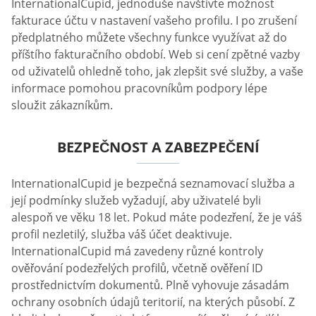
InternationalCupid, jednoduše navštivte možnost
fakturace účtu v nastavení vašeho profilu. I po zrušení
předplatného můžete všechny funkce využívat až do
příštího fakturačního období. Web si cení zpětné vazby
od uživatelů ohledně toho, jak zlepšit své služby, a vaše
informace pomohou pracovníkům podpory lépe
sloužit zákazníkům.
BEZPEČNOST A ZABEZPEČENÍ
InternationalCupid je bezpečná seznamovací služba a
její podmínky služeb vyžadují, aby uživatelé byli
alespoň ve věku 18 let. Pokud máte podezření, že je váš
profil nezletilý, služba váš účet deaktivuje.
InternationalCupid má zavedeny různé kontroly
ověřování podezřelých profilů, včetně ověření ID
prostřednictvím dokumentů. Plně vyhovuje zásadám
ochrany osobních údajů teritorií, na kterých působí. Z