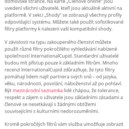
domovské stránce. Na kartě „Členové online“ jsou
uvedení všichni uživatelé, kteří jsou aktuálně aktivní na
platformě. V sekci „Shody“ se zobrazují všechny profily
odpovídající systému. Můžete také použít sofistikované
filtry platformy k nalezení vaší kompatibilní shody.
V závislosti na typu zakoupeného členství můžete
použít různé filtry pokročilého vyhledávání nabízené
společností InternationalCupid. Standardní uživatelé
budou mít přístup pouze k základním filtrům. Mnoho
recenzí InternationalCupid zdůrazňuje, že tyto filtry
pomáhají lidem najít partnera svých snů – od jazyka,
věku, národnosti, povolání, náboženství až po pohlaví.
Být
mezinárodní seznamka
lidé chápou, že tolerance,
respekt a zájem o uživatele jsou základními zásadami a
členové se nesetkávají s žádnými obtížemi
souvisejícími s kulturními nedorozuměními.
Kromě pokročilých filtrů vám služba umožňuje zobrazit