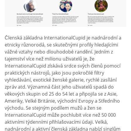
Členská základna InternationalCupid je nadnárodní a
etnicky různorodá, se skutečnými profily hledajícími
vážné vztahy nebo dlouhodobé randění. Jedním z
tajemství více než milionu uživatelů je, že
InternationalCupid získává srdce svých členů pomocí
praktických nástrojů, jako jsou pokročilé filtry
vyhledávání, exotické ženské galerie, rychlé zasílání
zpráv atd. Významná část jeho uživatelů spadá do
věkových skupin od 25 do 54 let a připojila se z Asie,
Ameriky, Velké Británie, východní Evropy a Středního
východu. Se stejným podílem mužů a žen se
InternationalCupid může pochlubit více než 50 000
aktivními týdenními přihlašovacími údaji. Velká,
nadnárodní a aktivní členská základna nabízí singlům