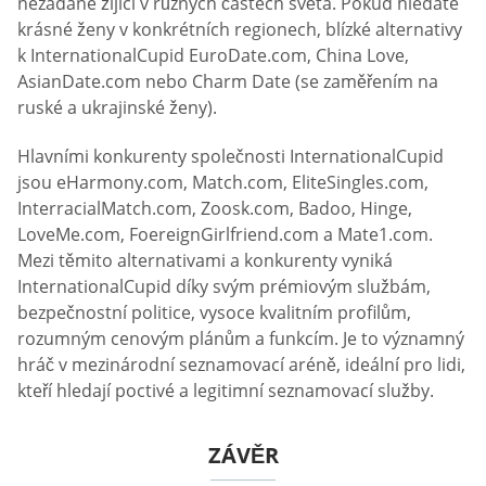
nezadané žijící v různých částech světa. Pokud hledáte
krásné ženy v konkrétních regionech, blízké alternativy
k InternationalCupid EuroDate.com, China Love,
AsianDate.com nebo Charm Date (se zaměřením na
ruské a ukrajinské ženy).
Hlavními konkurenty společnosti InternationalCupid
jsou eHarmony.com, Match.com, EliteSingles.com,
InterracialMatch.com, Zoosk.com, Badoo, Hinge,
LoveMe.com, FoereignGirlfriend.com a Mate1.com.
Mezi těmito alternativami a konkurenty vyniká
InternationalCupid díky svým prémiovým službám,
bezpečnostní politice, vysoce kvalitním profilům,
rozumným cenovým plánům a funkcím. Je to významný
hráč v mezinárodní seznamovací aréně, ideální pro lidi,
kteří hledají poctivé a legitimní seznamovací služby.
ZÁVĚR