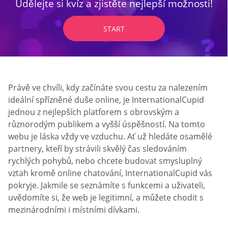
Udělejte si kvíz a zjistěte nejlepší možnosti!
START
Právě ve chvíli, kdy začínáte svou cestu za nalezením
ideální spřízněné duše online, je InternationalCupid
jednou z nejlepších platforem s obrovským a
různorodým publikem a vyšší úspěšností. Na tomto
webu je láska vždy ve vzduchu. Ať už hledáte osamělé
partnery, kteří by strávili skvělý čas sledováním
rychlých pohybů, nebo chcete budovat smysluplný
vztah kromě online chatování, InternationalCupid vás
pokryje. Jakmile se seznámíte s funkcemi a uživateli,
uvědomíte si, že web je legitimní, a můžete chodit s
mezinárodními i místními dívkami.