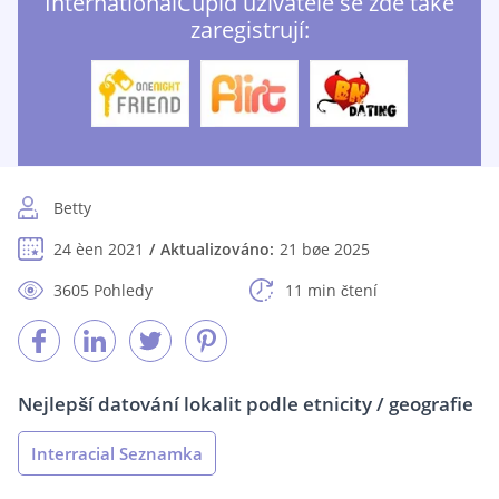
InternationalCupid uživatelé se zde také
zaregistrují:
Betty
24 èen 2021
Aktualizováno:
21 bøe 2025
3605 Pohledy
11 min čtení
Nejlepší datování lokalit podle etnicity / geografie
Interracial Seznamka