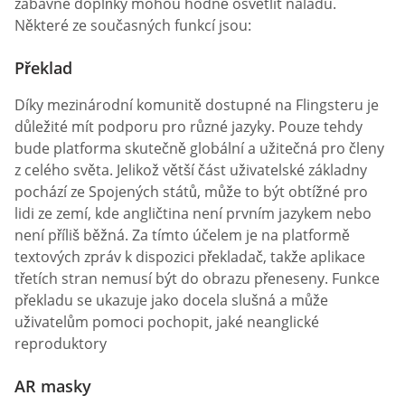
zábavné doplňky mohou hodně osvětlit náladu.
Některé ze současných funkcí jsou:
Překlad
Díky mezinárodní komunitě dostupné na Flingsteru je
důležité mít podporu pro různé jazyky. Pouze tehdy
bude platforma skutečně globální a užitečná pro členy
z celého světa. Jelikož větší část uživatelské základny
pochází ze Spojených států, může to být obtížné pro
lidi ze zemí, kde angličtina není prvním jazykem nebo
není příliš běžná. Za tímto účelem je na platformě
textových zpráv k dispozici překladač, takže aplikace
třetích stran nemusí být do obrazu přeneseny. Funkce
překladu se ukazuje jako docela slušná a může
uživatelům pomoci pochopit, jaké neanglické
reproduktory
AR masky