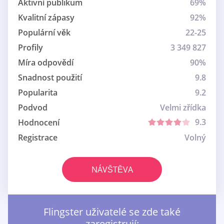
Aktivní publikum
69%
Kvalitní zápasy
92%
Populární věk
22-25
Profily
3 349 827
Míra odpovědí
90%
Snadnost použití
9.8
Popularita
9.2
Podvod
Velmi zřídka
9.3
Hodnocení
Registrace
Volný
NÁVŠTĚVA
Flingster uživatelé se zde také
zaregistrují: