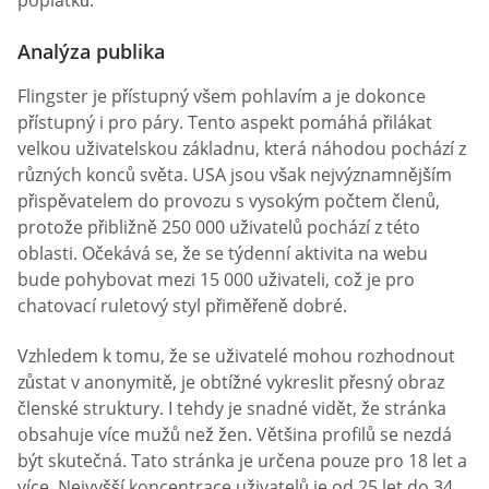
poplatků.
Analýza publika
Flingster je přístupný všem pohlavím a je dokonce
přístupný i pro páry. Tento aspekt pomáhá přilákat
velkou uživatelskou základnu, která náhodou pochází z
různých konců světa. USA jsou však nejvýznamnějším
přispěvatelem do provozu s vysokým počtem členů,
protože přibližně 250 000 uživatelů pochází z této
oblasti. Očekává se, že se týdenní aktivita na webu
bude pohybovat mezi 15 000 uživateli, což je pro
chatovací ruletový styl přiměřeně dobré.
Vzhledem k tomu, že se uživatelé mohou rozhodnout
zůstat v anonymitě, je obtížné vykreslit přesný obraz
členské struktury. I tehdy je snadné vidět, že stránka
obsahuje více mužů než žen. Většina profilů se nezdá
být skutečná. Tato stránka je určena pouze pro 18 let a
více. Nejvyšší koncentrace uživatelů je od 25 let do 34