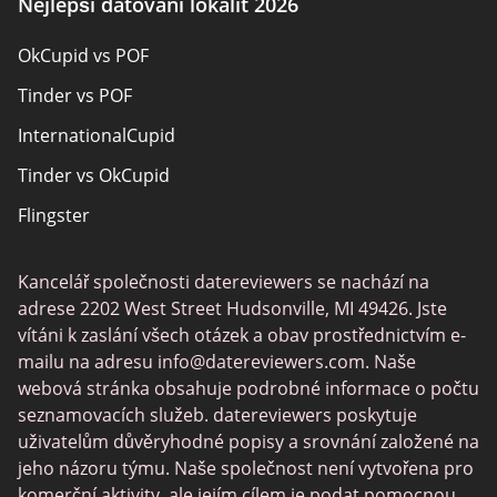
Nejlepší datování lokalit 2026
Pansexual Seznamka
OkCupid vs POF
Rencontres adultes
Tinder vs POF
Senior Seznamka
InternationalCupid
Christian Seznamka
Tinder vs OkCupid
Místní singly online
Flingster
Trans Seznamka
Tinder vs Zoosk
Seznamka hráčů
Kancelář společnosti datereviewers se nachází na
Chat Avenue
Seznamovací aplikace
adrese 2202 West Street Hudsonville, MI 49426. Jste
Zoosk vs Match
vítáni k zaslání všech otázek a obav prostřednictvím e-
mailu na adresu
info@datereviewers.com
. Naše
Feabie
webová stránka obsahuje podrobné informace o počtu
POF vs Match
seznamovacích služeb. datereviewers poskytuje
uživatelům důvěryhodné popisy a srovnání založené na
SPDate
jeho názoru týmu. Naše společnost není vytvořena pro
eHarmony vs OkCupid
komerční aktivity, ale jejím cílem je podat pomocnou