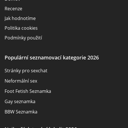
Recenze
Jak hodnotíme
Politika cookies
Podmínky použití
Zveřejnění inzerenta
O nás
Populární seznamovací kategorie 2026
Autoři
Stránky pro sexchat
Kontaktujte nás
Neformální sex
Mapa stránek
Foot Fetish Seznamka
Gay seznamka
BBW Seznamka
Sexuální seznamky