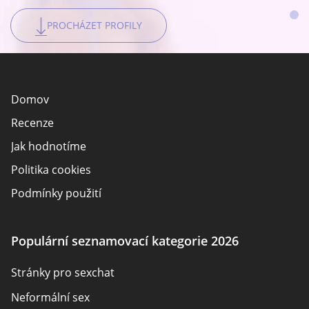
PROCHÁZET PROFILY
PROCHÁZET PROFILY
PROCHÁZET PROFILY
Domov
Recenze
Jak hodnotíme
Politika cookies
Podmínky použití
Zveřejnění inzerenta
O nás
Populární seznamovací kategorie 2026
Autoři
Stránky pro sexchat
Kontaktujte nás
Neformální sex