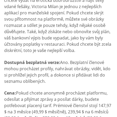
chcete vydat na erotická dobrodružství a najít sexy
vdané fešáky, Victoria Milan je jednou z nejlepších
aplikací pro manželské spojení. Pokud chcete skrýt
svou přítomnost na platformě, můžete své obrázky
rozmazat a sdílet je pouze tehdy, když nějaké osobě
důvěřujete. Také, když získáte nebo obnovíte svůj plán,
váš bankovní výpis bude vypadat, jako by vám byly
účtovány poplatky v restauraci. Pokud chcete být zcela
diskrétní, toto je vaše nejlepší volba.
Dostupná bezplatná verze:
Ano. Bezplatní členové
mohou procházet profily, nahrávat obrázky, vidět, kdo
si prohlížel jejich profil, a dokonce si přidávat lidi do
seznamu oblíbených.
Cena:
Pokud chcete anonymně procházet platformu,
odesílat a přijímat zprávy a posílat dárky, budete
potřebovat placený tarif. Prémiové členství stojí 147,97
$ na 3 měsíce (49,99 $ měsíčně), 239,94 $ na 6 měsíců