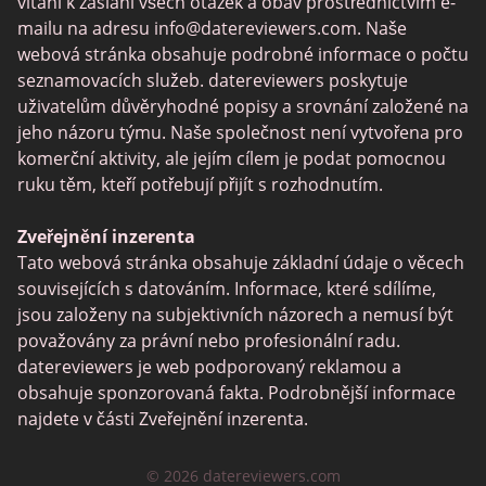
Zoosk vs Match
vítáni k zaslání všech otázek a obav prostřednictvím e-
mailu na adresu
info@datereviewers.com
. Naše
Feabie
webová stránka obsahuje podrobné informace o počtu
POF vs Match
seznamovacích služeb. datereviewers poskytuje
uživatelům důvěryhodné popisy a srovnání založené na
SPDate
jeho názoru týmu. Naše společnost není vytvořena pro
eHarmony vs OkCupid
komerční aktivity, ale jejím cílem je podat pomocnou
ruku těm, kteří potřebují přijít s rozhodnutím.
TenderMeets
Together2Night
Zveřejnění inzerenta
Tato webová stránka obsahuje základní údaje o věcech
Fetlife
souvisejících s datováním. Informace, které sdílíme,
Alua
jsou založeny na subjektivních názorech a nemusí být
považovány za právní nebo profesionální radu.
TinyChat
datereviewers je web podporovaný reklamou a
Mini Chat
obsahuje sponzorovaná fakta. Podrobnější informace
najdete v části Zveřejnění inzerenta.
Jaumo
FirstMet
© 2026 datereviewers.com