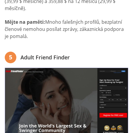
(39,99 $ měsíčně) a 359,88 $ na 12 měsíců (29,99 $
měsíčně).
Mějte na paměti:
Mnoho falešných profilů, bezplatní
členové nemohou posílat zprávy, zákaznická podpora
je pomalá.
5
Adult Friend Finder