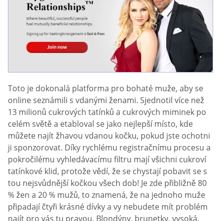
Toto je dokonalá platforma pro bohaté muže, aby se
online seznámili s vdanými ženami. Sjednotil více než
13 milionů cukrových tatínků a cukrových miminek po
celém světě a etabloval se jako nejlepší místo, kde
můžete najít žhavou vdanou kočku, pokud jste ochotni
ji sponzorovat. Díky rychlému registračnímu procesu a
pokročilému vyhledávacímu filtru mají všichni cukroví
tatínkové klid, protože vědí, že se chystají pobavit se s
tou nejsvůdnější kočkou všech dob! Je zde přibližně 80
% žen a 20 % mužů, to znamená, že na jednoho muže
připadají čtyři krásné dívky a vy nebudete mít problém
najít pro vás tu pravou. Blondýny, brunetky, vysoká,