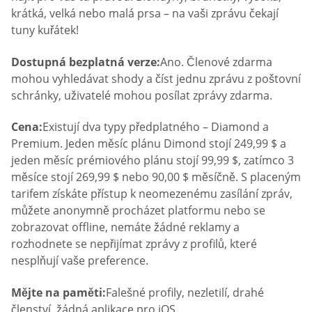
krátká, velká nebo malá prsa – na vaši zprávu čekají
tuny kuřátek!
Dostupná bezplatná verze:
Ano. Členové zdarma
mohou vyhledávat shody a číst jednu zprávu z poštovní
schránky, uživatelé mohou posílat zprávy zdarma.
Cena:
Existují dva typy předplatného – Diamond a
Premium. Jeden měsíc plánu Dimond stojí 249,99 $ a
jeden měsíc prémiového plánu stojí 99,99 $, zatímco 3
měsíce stojí 269,99 $ nebo 90,00 $ měsíčně. S placeným
tarifem získáte přístup k neomezenému zasílání zpráv,
můžete anonymně procházet platformu nebo se
zobrazovat offline, nemáte žádné reklamy a
rozhodnete se nepřijímat zprávy z profilů, které
nesplňují vaše preference.
Mějte na paměti:
Falešné profily, nezletilí, drahé
členství, žádná aplikace pro iOS.