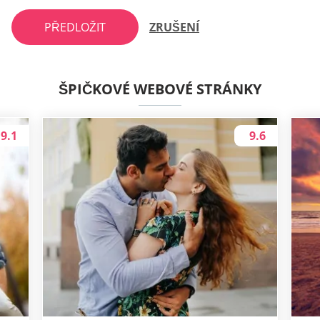
PŘEDLOŽIT
ZRUŠENÍ
ŠPIČKOVÉ WEBOVÉ STRÁNKY
9.1
9.6