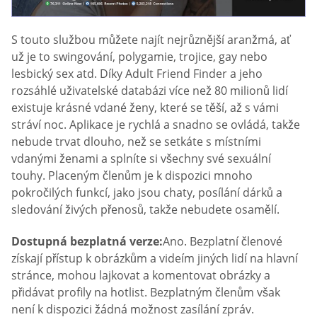
S touto službou můžete najít nejrůznější aranžmá, ať
už je to swingování, polygamie, trojice, gay nebo
lesbický sex atd. Díky Adult Friend Finder a jeho
rozsáhlé uživatelské databázi více než 80 milionů lidí
existuje krásné vdané ženy, které se těší, až s vámi
stráví noc. Aplikace je rychlá a snadno se ovládá, takže
nebude trvat dlouho, než se setkáte s místními
vdanými ženami a splníte si všechny své sexuální
touhy. Placeným členům je k dispozici mnoho
pokročilých funkcí, jako jsou chaty, posílání dárků a
sledování živých přenosů, takže nebudete osamělí.
Dostupná bezplatná verze:
Ano. Bezplatní členové
získají přístup k obrázkům a videím jiných lidí na hlavní
stránce, mohou lajkovat a komentovat obrázky a
přidávat profily na hotlist. Bezplatným členům však
není k dispozici žádná možnost zasílání zpráv.