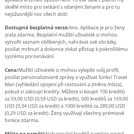
skvělé místo pro setkání s vdanými ženami a pro tu
nejúžasnější noc všech dob!
Dostupná bezplatná verze:
Ano. Aplikace je pro ženy
zcela zdarma. Bezplatní mužští uživatelé si mohou
vytvořit seznam oblíbených, nahrávat své obrázky,
posílat mrknutí a dokonce získat přístup k pokročilému
systému porovnávání.
Cena:
Mužští uživatelé si mohou vylepšit svůj profil,
posílat personalizované zprávy a využívat funkci Travel
Man (vyhledání spojení při cestování a změna místa),
pokud si zakoupí kredity. Můžete si koupit 100 kreditů
za 59,00 USD (0,59 USD za kredit), 500 kreditů za 169,00
USD (0,34 USD za kredit) a 1000 kreditů za 289,00 USD
(0,29 USD za kredit). Ženy využívají všechny prémiové
funkce zdarma.
Mějte na paměti:
Nakupování kreditů namísto pevné