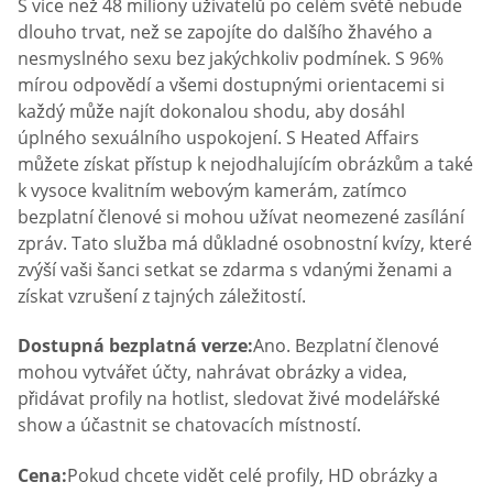
S více než 48 miliony uživatelů po celém světě nebude
dlouho trvat, než se zapojíte do dalšího žhavého a
nesmyslného sexu bez jakýchkoliv podmínek. S 96%
mírou odpovědí a všemi dostupnými orientacemi si
každý může najít dokonalou shodu, aby dosáhl
úplného sexuálního uspokojení. S Heated Affairs
můžete získat přístup k nejodhalujícím obrázkům a také
k vysoce kvalitním webovým kamerám, zatímco
bezplatní členové si mohou užívat neomezené zasílání
zpráv. Tato služba má důkladné osobnostní kvízy, které
zvýší vaši šanci setkat se zdarma s vdanými ženami a
získat vzrušení z tajných záležitostí.
Dostupná bezplatná verze:
Ano. Bezplatní členové
mohou vytvářet účty, nahrávat obrázky a videa,
přidávat profily na hotlist, sledovat živé modelářské
show a účastnit se chatovacích místností.
Cena:
Pokud chcete vidět celé profily, HD obrázky a