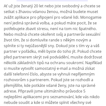
Ať už jste ženatý 20 let nebo jste svobodný a chcete se
setkat s žhavou vdanou ženou, možná budete muset
zvážit aplikace pro připojení pro vdané lidi. Monogamie
není jediná správná volba, a pokud máte pocit, že se
potřebujete zbavit stresu, není na tom nic špatného.
Nebo možná chcete okořenit svůj a partnerův sexuální
život tím, že si domluvíte rande s někým novým a
splníte si ty nejúžasnější sny. Dokud jste s tím vy a váš
partner v pořádku, měli byste do toho jít. Pokud chcete
před partnerem skrýt své podvádění, musíte dodržovat
několik základních tipů na ochranu soukromí. Například
si musíte vytvořit samostatný e-mail a možná získat
další telefonní číslo, abyste se vyhnuli nepříjemným
rozhovorům s partnerem. Pokud jste se rozhodli a
přemýšlíte, kde potkáte vdané ženy, jste na správné
adrese. Připravili jsme ultimátního průvodce 5
nejlepšími aplikacemi pro seznamování, kde vás nikdo
nebude soudit a kde si můžete splnit všechny své