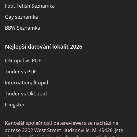
Mapa stránek
Foot Fetish Seznamka
Gay seznamka
BBW Seznamka
Sexuální seznamky
Nejlepší datování lokalit 2026
Pansexual Seznamka
OkCupid vs POF
Rencontres adultes
Tinder vs POF
Senior Seznamka
InternationalCupid
Christian Seznamka
Tinder vs OkCupid
Místní singly online
Flingster
Trans Seznamka
Tinder vs Zoosk
Seznamka hráčů
Kancelář společnosti datereviewers se nachází na
Chat Avenue
Seznamovací aplikace
adrese 2202 West Street Hudsonville, MI 49426. Jste