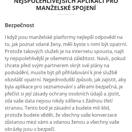
NEJSPOLEHLIVĚJŠÍCH APLIKACÍ PRO
MANŽELSKÉ SPOJENÍ
Bezpečnost
I když jsou manželské platformy nejlepší odpovědí na
to, jak poznat vdané ženy, měli byste s nimi být opatrní.
Protože takových služeb je na internetu spousta, najít
ty nejspolehlivější je ošemetná záležitost. Navíc, pokud
chcete před svým partnerem skrýt své plány na
podvádění, musíte být při přihlašování k jiné službě
obzvlášť opatrní. Nejjednodušší způsob, jak zajistit, aby
byla aplikace pro seznamování s aférami bezpečná, je
přečíst si její zásady ochrany osobních údajů a zjistit,
zda vaše data nejsou nikdy sdílena s žádnou třetí
stranou. Tento bod je zásadní a budete mít klid,
protože budete vědět, že všechny vaše konverzace
zůstanou mezi vámi a vdanou ženou a všechny vaše
obrázky jsou v bezpečí.