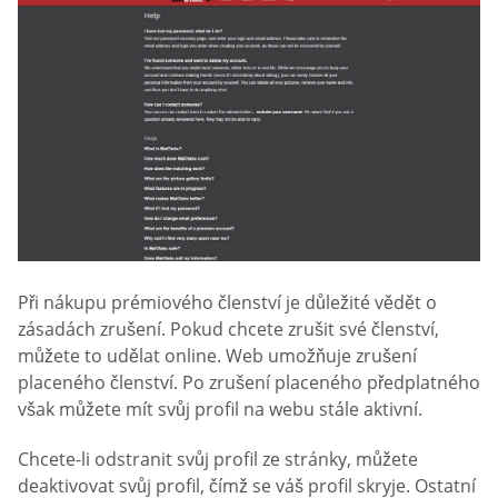
Při nákupu prémiového členství je důležité vědět o
zásadách zrušení. Pokud chcete zrušit své členství,
můžete to udělat online. Web umožňuje zrušení
placeného členství. Po zrušení placeného předplatného
však můžete mít svůj profil na webu stále aktivní.
Chcete-li odstranit svůj profil ze stránky, můžete
deaktivovat svůj profil, čímž se váš profil skryje. Ostatní