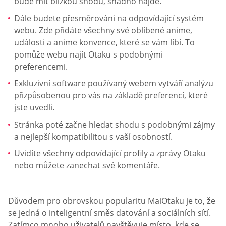
bude mít blízkou shodu, snadno najde.
Dále budete přesměrováni na odpovídající systém
webu. Zde přidáte všechny své oblíbené anime,
události a anime konvence, které se vám líbí. To
pomůže webu najít Otaku s podobnými
preferencemi.
Exkluzivní software používaný webem vytváří analýzu
přizpůsobenou pro vás na základě preferencí, které
jste uvedli.
Stránka poté začne hledat shodu s podobnými zájmy
a nejlepší kompatibilitou s vaší osobností.
Uvidíte všechny odpovídající profily a zprávy Otaku
nebo můžete zanechat své komentáře.
Důvodem pro obrovskou popularitu MaiOtaku je to, že
se jedná o inteligentní směs datování a sociálních sítí.
Zatímco mnoho uživatelů navštěvuje místo, kde se