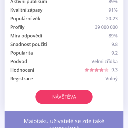
Aktivní publikum
89%
Kvalitní zápasy
91%
Populární věk
20-23
Profily
39 000 000
Míra odpovědí
89%
Snadnost použití
9.8
Popularita
9.2
Podvod
Velmi zřídka
9.3
Hodnocení
Registrace
Volný
NÁVŠTĚVA
Maiotaku uživatelé se zde také
zaregistrují: