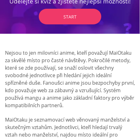
Udělejte si kvíz a zjistěte nejlepší možnosti!
START
Nejsou to jen milovníci anime, kteří považují MaiOtaku
za skvělé místo pro časté návštěvy. Pokročilé metody,
které se zde používají, se snaží oslovit všechny
svobodné jednotlivce při hledání jejich ideální
spřízněné duše. Fanoušci anime jsou bezpochyby první,
kdo považuje web za zábavný a vzrušující. Systém
používá mangu a anime jako základní faktory pro výběr
kompatibilních partnerů.
MaiOtaku je seznamovací web věnovaný manželství a
skutečným vztahům. Jednotlivci, kteří hledají trvalý
vztah nebo manželství, najdou místo ideální pro