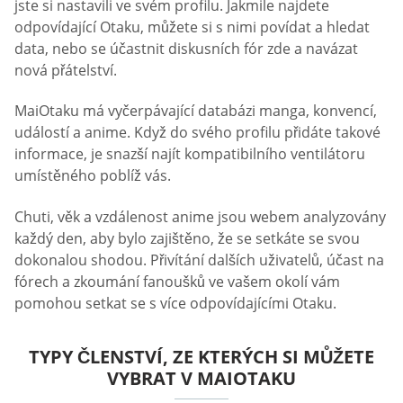
jste si nastavili ve svém profilu. Jakmile najdete
odpovídající Otaku, můžete si s nimi povídat a hledat
data, nebo se účastnit diskusních fór zde a navázat
nová přátelství.
MaiOtaku má vyčerpávající databázi manga, konvencí,
událostí a anime. Když do svého profilu přidáte takové
informace, je snazší najít kompatibilního ventilátoru
umístěného poblíž vás.
Chuti, věk a vzdálenost anime jsou webem analyzovány
každý den, aby bylo zajištěno, že se setkáte se svou
dokonalou shodou. Přivítání dalších uživatelů, účast na
fórech a zkoumání fanoušků ve vašem okolí vám
pomohou setkat se s více odpovídajícími Otaku.
TYPY ČLENSTVÍ, ZE KTERÝCH SI MŮŽETE
VYBRAT V MAIOTAKU