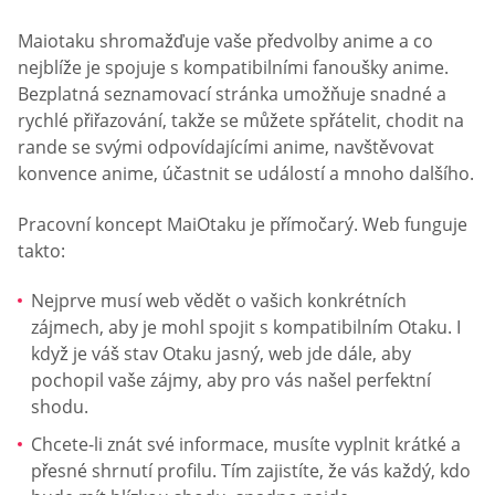
Maiotaku shromažďuje vaše předvolby anime a co
nejblíže je spojuje s kompatibilními fanoušky anime.
Bezplatná seznamovací stránka umožňuje snadné a
rychlé přiřazování, takže se můžete spřátelit, chodit na
rande se svými odpovídajícími anime, navštěvovat
konvence anime, účastnit se událostí a mnoho dalšího.
Pracovní koncept MaiOtaku je přímočarý. Web funguje
takto:
Nejprve musí web vědět o vašich konkrétních
zájmech, aby je mohl spojit s kompatibilním Otaku. I
když je váš stav Otaku jasný, web jde dále, aby
pochopil vaše zájmy, aby pro vás našel perfektní
shodu.
Chcete-li znát své informace, musíte vyplnit krátké a
přesné shrnutí profilu. Tím zajistíte, že vás každý, kdo