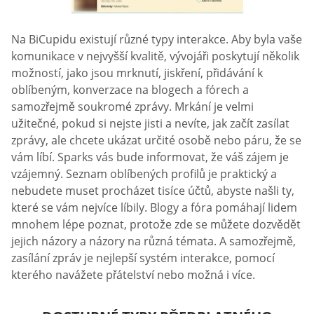
Na BiCupidu existují různé typy interakce. Aby byla vaše
komunikace v nejvyšší kvalitě, vývojáři poskytují několik
možností, jako jsou mrknutí, jiskření, přidávání k
oblíbeným, konverzace na blogech a fórech a
samozřejmě soukromé zprávy. Mrkání je velmi
užitečné, pokud si nejste jisti a nevíte, jak začít zasílat
zprávy, ale chcete ukázat určité osobě nebo páru, že se
vám líbí. Sparks vás bude informovat, že váš zájem je
vzájemný. Seznam oblíbených profilů je praktický a
nebudete muset procházet tisíce účtů, abyste našli ty,
které se vám nejvíce líbily. Blogy a fóra pomáhají lidem
mnohem lépe poznat, protože zde se můžete dozvědět
jejich názory a názory na různá témata. A samozřejmě,
zasílání zpráv je nejlepší systém interakce, pomocí
kterého navážete přátelství nebo možná i více.