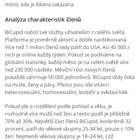
místo, kde je šikana zakázána.
Analýza charakteristik členů
BiCupid nabízí své služby uživatelům z celého světa.
Platforma je poměrně aktivní a dobře navštěvovaná.
Více než 1 milion členů tedy patří do USA. Asi 40 000 z
nich je online každý týden. Pokud se podíváme na
globální statistiky, každý měsíc je na celém světě více
než 230 000 návštěv. Měsíční růst nových členů
pokaždé zahrnuje 50 000 jednotlivců. BiCupid vždy čeká
na muže, ženy a páry. Přesto jsou zde vítáni i
heterosexuální, homosexuální, lesbičtí a zvědaví lidé.
Pokud jde o rozdělení podle pohlaví a věku, je
rozhodně více mužů než žen a tento podíl je přibližně
70% až 30%. Největší část členů BiCupid, konkrétně 32
procent, patří do věkové skupiny 25-34 let, pouze s 10%
žen. Nejmenší věková skupina je 18–24 let, což