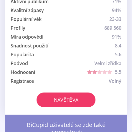
Aktivní publikum
71%
Kvalitní zápasy
94%
Populární věk
23-33
Profily
689 560
Míra odpovědí
91%
Snadnost použití
8.4
Popularita
5.6
Podvod
Velmi zřídka
5.5
Hodnocení
Registrace
Volný
NÁVŠTĚVA
BiCupid uživatelé se zde také
zaregistrují: