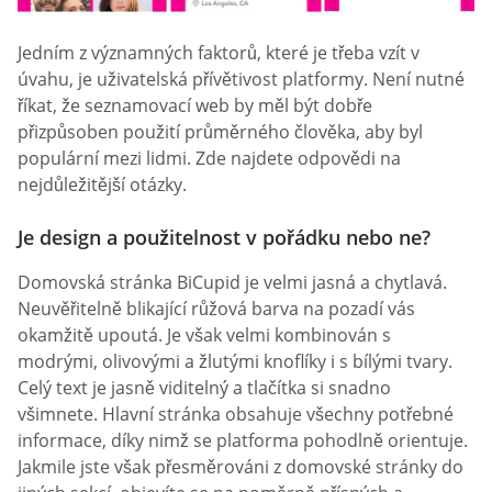
Jedním z významných faktorů, které je třeba vzít v
úvahu, je uživatelská přívětivost platformy. Není nutné
říkat, že seznamovací web by měl být dobře
přizpůsoben použití průměrného člověka, aby byl
populární mezi lidmi. Zde najdete odpovědi na
nejdůležitější otázky.
Je design a použitelnost v pořádku nebo ne?
Domovská stránka BiCupid je velmi jasná a chytlavá.
Neuvěřitelně blikající růžová barva na pozadí vás
okamžitě upoutá. Je však velmi kombinován s
modrými, olivovými a žlutými knoflíky i s bílými tvary.
Celý text je jasně viditelný a tlačítka si snadno
všimnete. Hlavní stránka obsahuje všechny potřebné
informace, díky nimž se platforma pohodlně orientuje.
Jakmile jste však přesměrováni z domovské stránky do