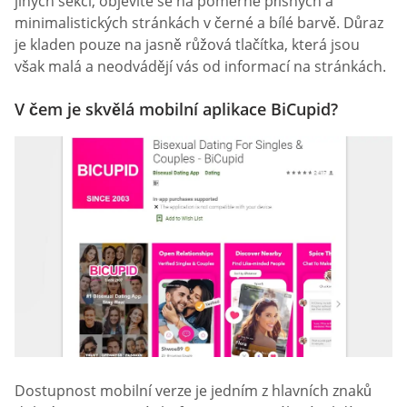
jiných sekcí, objevíte se na poměrně přísných a
minimalistických stránkách v černé a bílé barvě. Důraz
je kladen pouze na jasně růžová tlačítka, která jsou
však malá a neodvádějí vás od informací na stránkách.
V čem je skvělá mobilní aplikace BiCupid?
Dostupnost mobilní verze je jedním z hlavních znaků