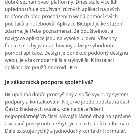
dobré seznamovací platformy. Dnes stále více lidí
upřednostňuje používání různých aplikací na svých
telefonech před procházením webů pomocí svých
počítačů a notebooků. Aplikace BiCupid je ke stažení
zdarma. Je třeba poznamenat, že použitelnost a
navigace aplikace jsou na vysoké úrovni. Všechny
funkce plochy jsou zachovány a lze je vyhodnotit
pomocí aplikace. Design je poněkud podobný designu
webu, je však modernější a stylovější. K instalaci
aplikace lze použít Android i IOS.
Je zákaznická podpora spolehlivá?
BiCupid má dobře promyšlený a spíše vyvinutý systém
podpory a kontaktování. Nejprve je zde podstatná část
Často kladených otázek, kde najdete řešení
nejpopulárnějších čísel. Vývojáři řádně dbají na správné
a včasné poskytnutí nezbytných a aktuálních informací.
Dále existuje rychlý a jednoduchý kontaktní formulář.