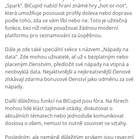
„Spark“. BiCupid nabízí hraní známé hry „hot-or-not“,
která umožňuje posouvat profily doleva nebo doprava
podle toho, zda se vám líbí nebo ne. Toto je užitečná
funkce, bez níž nelze považovat žádnou moderní
platformu pro seznamování za úspěšnou.
Dále je zde také speciální sekce s názvem „Nápady na
data“. Zde mohou uživatelé, ať už s bezplatným nebo
placeným členstvím, předložit své nápady na vtipná a
neobvyklá data. Nejaktivnější a nejkreativnější členové
získávají zdarma bonusové členství jako odměnu za své
nápady.
Další důležitou funkcí na BiCupid jsou fóra. Na fórech
mohou lidé klást zajímavé otázky, diskutovat o
aktuálních tématech nebo jednoduše komunikovat
doslova o všem, nemusí to nutně souviset se vztahy.
Posledním, ale neméně důležitým prvkem jsou reverzní