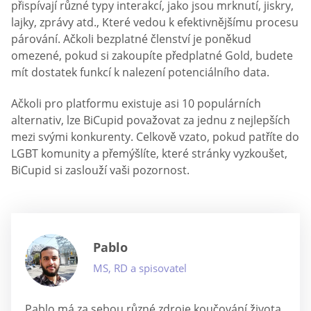
přispívají různé typy interakcí, jako jsou mrknutí, jiskry,
lajky, zprávy atd., Které vedou k efektivnějšímu procesu
párování. Ačkoli bezplatné členství je poněkud
omezené, pokud si zakoupíte předplatné Gold, budete
mít dostatek funkcí k nalezení potenciálního data.
Ačkoli pro platformu existuje asi 10 populárních
alternativ, lze BiCupid považovat za jednu z nejlepších
mezi svými konkurenty. Celkově vzato, pokud patříte do
LGBT komunity a přemýšlíte, které stránky vyzkoušet,
BiCupid si zaslouží vaši pozornost.
Pablo
MS, RD a spisovatel
Pablo má za sebou různé zdroje koučování života