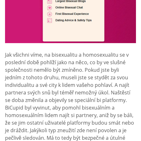
Jak všichni víme, na bisexualitu a homosexualitu se v
poslední době pohlíží jako na něco, co by ve slušné
společnosti nemělo být zmíněno. Pokud jste byli
jedním z tohoto druhu, museli jste se stydět za svou
individualitu a své city k lidem vašeho pohlaví. A najít
partnera svých snů byl téměř nemožný úkol. Naštěstí
se doba změnila a objevily se speciální bi platformy.
BiCupid byl vyvinut, aby pomohl bisexuálním a
homosexuálním lidem najít si partnery, aniž by se báli,
že se jim ostatní uživatelé platformy budou smát nebo
je dráždit. Jakýkoli typ zneužití zde není povolen a je
pečlivě sledován. Má to tedy být bezpečné a útulné