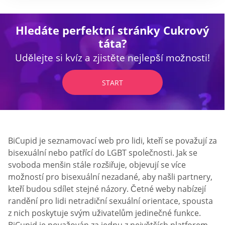
Hledáte perfektní stránky Cukrový
táta?
Udělejte si kvíz a zjistěte nejlepší možnosti!
START
BiCupid je seznamovací web pro lidi, kteří se považují za
bisexuální nebo patřící do LGBT společnosti. Jak se
svoboda menšin stále rozšiřuje, objevují se více
možností pro bisexuální nezadané, aby našli partnery,
kteří budou sdílet stejné názory. Četné weby nabízejí
randění pro lidi netradiční sexuální orientace, spousta
z nich poskytuje svým uživatelům jedinečné funkce.
BiCupid je považován za jednu z největších platforem