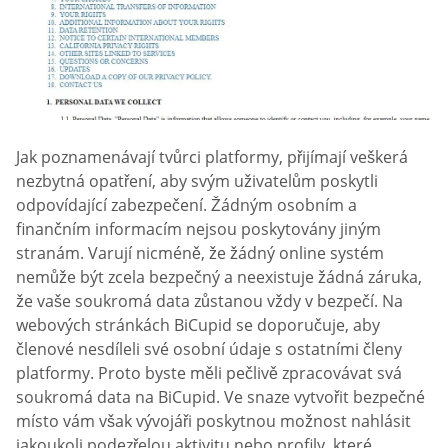
Jak poznamenávají tvůrci platformy, přijímají veškerá
nezbytná opatření, aby svým uživatelům poskytli
odpovídající zabezpečení. Žádným osobním a
finančním informacím nejsou poskytovány jiným
stranám. Varují nicméně, že žádný online systém
nemůže být zcela bezpečný a neexistuje žádná záruka,
že vaše soukromá data zůstanou vždy v bezpečí. Na
webových stránkách BiCupid se doporučuje, aby
členové nesdíleli své osobní údaje s ostatními členy
platformy. Proto byste měli pečlivě zpracovávat svá
soukromá data na BiCupid. Ve snaze vytvořit bezpečné
místo vám však vývojáři poskytnou možnost nahlásit
jakoukoli podezřelou aktivitu nebo profily, které