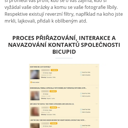
si prohlédl váš profil, kdo se o vás zajímá, kdo si
vyžádal vaše obrázky a komu se vaše fotografie líbily.
Respektive existují reverzní filtry, například na koho jste
mrkli, lajkovali, přidali k oblíbeným atd.
PROCES PŘIŘAZOVÁNÍ, INTERAKCE A
NAVAZOVÁNÍ KONTAKTŮ SPOLEČNOSTI
BICUPID