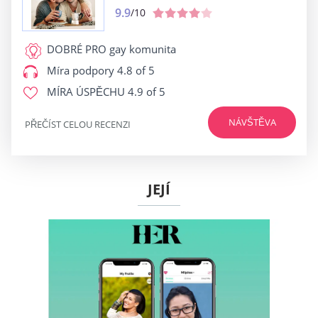
9.9
/10
DOBRÉ PRO
gay komunita
Míra podpory
4.8 of 5
MÍRA ÚSPĚCHU
4.9 of 5
NÁVŠTĚVA
PŘEČÍST CELOU RECENZI
JEJÍ