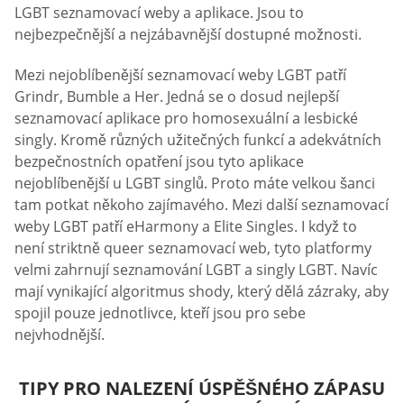
LGBT seznamovací weby a aplikace. Jsou to
nejbezpečnější a nejzábavnější dostupné možnosti.
Mezi nejoblíbenější seznamovací weby LGBT patří
Grindr, Bumble a Her. Jedná se o dosud nejlepší
seznamovací aplikace pro homosexuální a lesbické
singly. Kromě různých užitečných funkcí a adekvátních
bezpečnostních opatření jsou tyto aplikace
nejoblíbenější u LGBT singlů. Proto máte velkou šanci
tam potkat někoho zajímavého. Mezi další seznamovací
weby LGBT patří eHarmony a Elite Singles. I když to
není striktně queer seznamovací web, tyto platformy
velmi zahrnují seznamování LGBT a singly LGBT. Navíc
mají vynikající algoritmus shody, který dělá zázraky, aby
spojil pouze jednotlivce, kteří jsou pro sebe
nejvhodnější.
TIPY PRO NALEZENÍ ÚSPĚŠNÉHO ZÁPASU