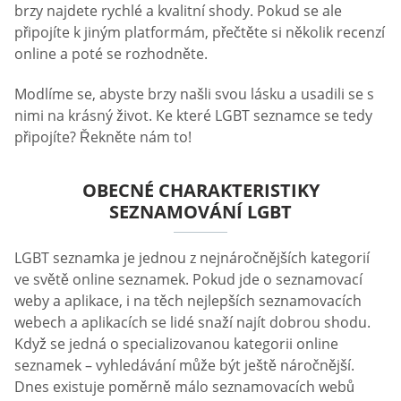
brzy najdete rychlé a kvalitní shody. Pokud se ale
připojíte k jiným platformám, přečtěte si několik recenzí
online a poté se rozhodněte.
Modlíme se, abyste brzy našli svou lásku a usadili se s
nimi na krásný život. Ke které LGBT seznamce se tedy
připojíte? Řekněte nám to!
OBECNÉ CHARAKTERISTIKY
SEZNAMOVÁNÍ LGBT
LGBT seznamka je jednou z nejnáročnějších kategorií
ve světě online seznamek. Pokud jde o seznamovací
weby a aplikace, i na těch nejlepších seznamovacích
webech a aplikacích se lidé snaží najít dobrou shodu.
Když se jedná o specializovanou kategorii online
seznamek – vyhledávání může být ještě náročnější.
Dnes existuje poměrně málo seznamovacích webů