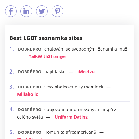
Best LGBT seznamka sites
chatování se svobodnými ženami a muži
DOBRÉ PRO
TalkWithStranger
najít lásku
iMeetzu
DOBRÉ PRO
sexy obdivovatelky maminek
DOBRÉ PRO
Milfaholic
spojování uniformovaných singlů z
DOBRÉ PRO
celého světa
Uniform Dating
Komunita afroameričanů
DOBRÉ PRO