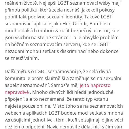
reálném životě. Nejlepší LGBT seznamovací weby mají
přímou politiku, která zcela nesnáší jakékoli pokusy
popřít fakt podivné sexuální identity. Takové LGBT
seznamovací aplikace jako Her, Grindr, Bumble a
mnoho dalších mohou zaručit bezpečný prostor, kde
jsou všichni na stejné stránce. To je obvykle problém
na běžném seznamovacím serveru, kde se LGBT
nezadaní mohou setkat s diskriminací nebo dokonce
se zneužíváním.
Další mýtus o LGBT seznamování je, že celá divná
komunita je promiskuitnější a zaměřuje se na sexuální
aspekt seznamování. Samozřejmě,
je to naprosto
nepravdivé
. Mnoho divných lidí hledá jednoduché
připojení, ale to neznamená, že tento typ vztahu
najdete pouze online. Místo toho se na seznamovacích
webech a aplikacích LGBT budete moci setkat s mnoha
vzrušujícími jednotlivci, těmi, kteří se zajímají o jiné věci
než jen o připojení. Navíc nemusíte dělat nic, s čím vám