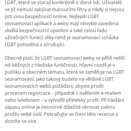
LGBT, které se starají konkrétně o divné lidi. Uživatelé
se již nemusí zabývat matoucími filtry a nikdy si nejsou
jisti svou bezpečností online. Nejlepší LGBT
seznamovací aplikace a weby mají obvykle zavedena
skvělá bezpečnostní opatření a také celou řadu
užitečných funkcí, díky nimž je seznamovací schůzka
LGBT pohodlná a vzrušující.
Obecně platí, že LGBT seznamovací weby se příliš neliší
od běžných z hlediska funkčnosti. Hlavní rozdíl je v
publiku a obecném tématu, které se zaměřuje na LGBT
seznamování. Jako takový budete na většině LGBT
seznamovacích webů požádáni, abyste prošli
procesem registrace – případně s ověřením e-mailem
nebo telefonem – a vytvořili přátelský profil. Při hledání
zápasu online je nesmírně důležité věnovat svému
profilu velké úsilí. Pokračujte ve čtení této recenze a
dozvíte se více.