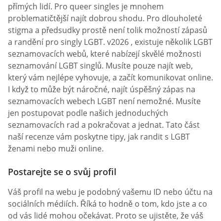
přímých lidí. Pro queer singles je mnohem
problematičtější najít dobrou shodu. Pro dlouholeté
stigma a předsudky prostě není tolik možností zápasů
a randění pro singly LGBT. v2026 , existuje několik LGBT
seznamovacích webů, které nabízejí skvělé možnosti
seznamování LGBT singlů. Musíte pouze najít web,
který vám nejlépe vyhovuje, a začít komunikovat online.
I když to může být náročné, najít úspěšný zápas na
seznamovacích webech LGBT není nemožné. Musíte
jen postupovat podle našich jednoduchých
seznamovacích rad a pokračovat a jednat. Tato část
naší recenze vám poskytne tipy, jak randit s LGBT
ženami nebo muži online.
Postarejte se o svůj profil
Váš profil na webu je podobný vašemu ID nebo účtu na
sociálních médiích. Říká to hodně o tom, kdo jste a co
od vás lidé mohou očekávat. Proto se ujistěte, že váš