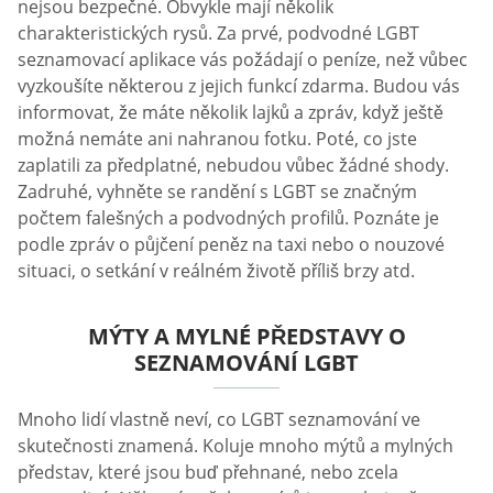
nejsou bezpečné. Obvykle mají několik
charakteristických rysů. Za prvé, podvodné LGBT
seznamovací aplikace vás požádají o peníze, než vůbec
vyzkoušíte některou z jejich funkcí zdarma. Budou vás
informovat, že máte několik lajků a zpráv, když ještě
možná nemáte ani nahranou fotku. Poté, co jste
zaplatili za předplatné, nebudou vůbec žádné shody.
Zadruhé, vyhněte se randění s LGBT se značným
počtem falešných a podvodných profilů. Poznáte je
podle zpráv o půjčení peněz na taxi nebo o nouzové
situaci, o setkání v reálném životě příliš brzy atd.
MÝTY A MYLNÉ PŘEDSTAVY O
SEZNAMOVÁNÍ LGBT
Mnoho lidí vlastně neví, co LGBT seznamování ve
skutečnosti znamená. Koluje mnoho mýtů a mylných
představ, které jsou buď přehnané, nebo zcela