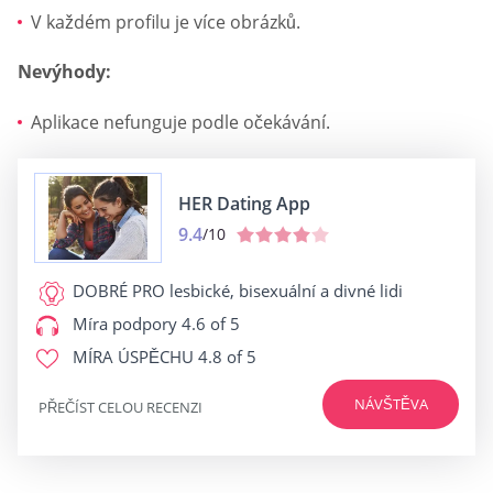
V každém profilu je více obrázků.
Nevýhody:
Aplikace nefunguje podle očekávání.
HER Dating App
9.4
/10
DOBRÉ PRO
lesbické, bisexuální a divné lidi
Míra podpory
4.6 of 5
MÍRA ÚSPĚCHU
4.8 of 5
NÁVŠTĚVA
PŘEČÍST CELOU RECENZI