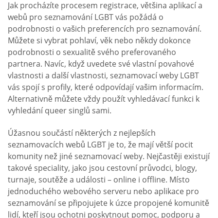
Jak procházíte procesem registrace, většina aplikací a
webů pro seznamování LGBT vás požádá o
podrobnosti o vašich preferencích pro seznamování.
Můžete si vybrat pohlaví, věk nebo někdy dokonce
podrobnosti o sexualitě svého preferovaného
partnera. Navíc, když uvedete své vlastní povahové
vlastnosti a další vlastnosti, seznamovací weby LGBT
vás spojí s profily, které odpovídají vašim informacím.
Alternativně můžete vždy použít vyhledávací funkci k
vyhledání queer singlů sami.
Úžasnou součástí některých z nejlepších
seznamovacích webů LGBT je to, že mají větší pocit
komunity než jiné seznamovací weby. Nejčastěji existují
takové speciality, jako jsou cestovní průvodci, blogy,
turnaje, soutěže a události – online i offline. Místo
jednoduchého webového serveru nebo aplikace pro
seznamování se připojujete k úzce propojené komunitě
lidí, kteří jsou ochotni poskytnout pomoc, podporu a