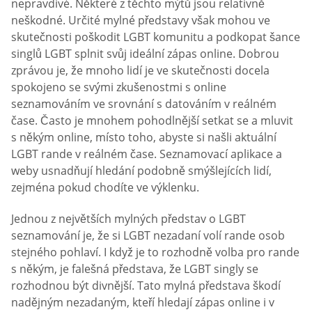
nepravdivé. Některé z těchto mýtů jsou relativně
neškodné. Určité mylné představy však mohou ve
skutečnosti poškodit LGBT komunitu a podkopat šance
singlů LGBT splnit svůj ideální zápas online. Dobrou
zprávou je, že mnoho lidí je ve skutečnosti docela
spokojeno se svými zkušenostmi s online
seznamováním ve srovnání s datováním v reálném
čase. Často je mnohem pohodlnější setkat se a mluvit
s někým online, místo toho, abyste si našli aktuální
LGBT rande v reálném čase. Seznamovací aplikace a
weby usnadňují hledání podobně smýšlejících lidí,
zejména pokud chodíte ve výklenku.
Jednou z největších mylných představ o LGBT
seznamování je, že si LGBT nezadaní volí rande osob
stejného pohlaví. I když je to rozhodně volba pro rande
s někým, je falešná představa, že LGBT singly se
rozhodnou být divnější. Tato mylná představa škodí
nadějným nezadaným, kteří hledají zápas online i v