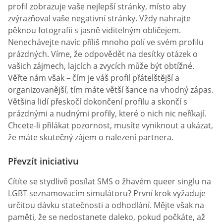
profil zobrazuje vaše nejlepší stránky, místo aby
zvýrazňoval vaše negativní stránky. Vždy nahrajte
pěknou fotografii s jasně viditelným obličejem.
Nenechávejte navíc příliš mnoho polí ve svém profilu
prázdných. Víme, že odpovědět na desítky otázek o
vašich zájmech, lajcích a zvycích může být obtížné.
Věřte nám však – čím je váš profil přátelštější a
organizovanější, tím máte větší šance na vhodný zápas.
Většina lidí přeskočí dokončení profilu a skončí s
prázdnými a nudnými profily, které o nich nic neříkají.
Chcete-li přilákat pozornost, musíte vyniknout a ukázat,
že máte skutečný zájem o nalezení partnera.
Převzít iniciativu
Cítíte se stydlivě posílat SMS o žhavém queer singlu na
LGBT seznamovacím simulátoru? První krok vyžaduje
určitou dávku statečnosti a odhodlání. Mějte však na
paměti, že se nedostanete daleko, pokud počkáte, až