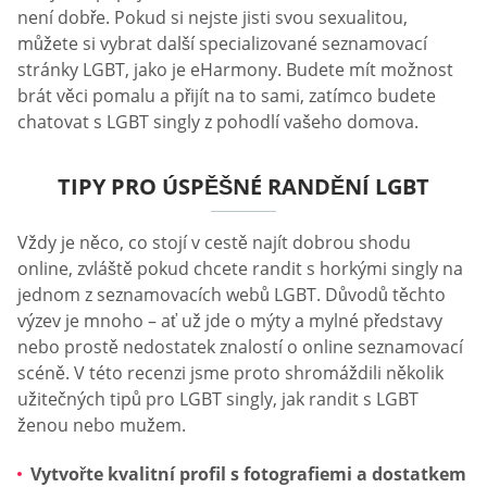
není dobře. Pokud si nejste jisti svou sexualitou,
můžete si vybrat další specializované seznamovací
stránky LGBT, jako je eHarmony. Budete mít možnost
brát věci pomalu a přijít na to sami, zatímco budete
chatovat s LGBT singly z pohodlí vašeho domova.
TIPY PRO ÚSPĚŠNÉ RANDĚNÍ LGBT
Vždy je něco, co stojí v cestě najít dobrou shodu
online, zvláště pokud chcete randit s horkými singly na
jednom z seznamovacích webů LGBT. Důvodů těchto
výzev je mnoho – ať už jde o mýty a mylné představy
nebo prostě nedostatek znalostí o online seznamovací
scéně. V této recenzi jsme proto shromáždili několik
užitečných tipů pro LGBT singly, jak randit s LGBT
ženou nebo mužem.
Vytvořte kvalitní profil s fotografiemi a dostatkem