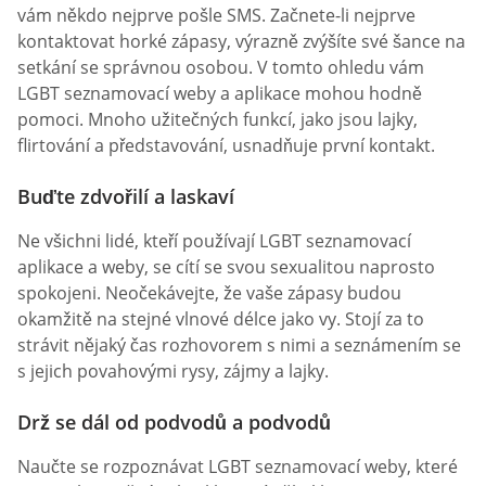
vám někdo nejprve pošle SMS. Začnete-li nejprve
kontaktovat horké zápasy, výrazně zvýšíte své šance na
setkání se správnou osobou. V tomto ohledu vám
LGBT seznamovací weby a aplikace mohou hodně
pomoci. Mnoho užitečných funkcí, jako jsou lajky,
flirtování a představování, usnadňuje první kontakt.
Buďte zdvořilí a laskaví
Ne všichni lidé, kteří používají LGBT seznamovací
aplikace a weby, se cítí se svou sexualitou naprosto
spokojeni. Neočekávejte, že vaše zápasy budou
okamžitě na stejné vlnové délce jako vy. Stojí za to
strávit nějaký čas rozhovorem s nimi a seznámením se
s jejich povahovými rysy, zájmy a lajky.
Drž se dál od podvodů a podvodů
Naučte se rozpoznávat LGBT seznamovací weby, které