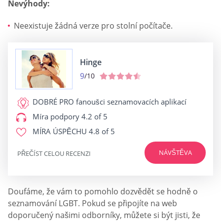
Nevýhody:
Neexistuje žádná verze pro stolní počítače.
Hinge
9
/10
DOBRÉ PRO
fanoušci seznamovacích aplikací
Míra podpory
4.2 of 5
MÍRA ÚSPĚCHU
4.8 of 5
NÁVŠTĚVA
PŘEČÍST CELOU RECENZI
Doufáme, že vám to pomohlo dozvědět se hodně o
seznamování LGBT. Pokud se připojíte na web
doporučený našimi odborníky, můžete si být jisti, že