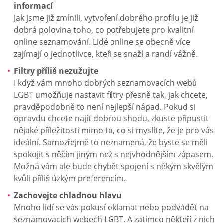
informací
Jak jsme již zmínili, vytvoření dobrého profilu je již
dobrá polovina toho, co potřebujete pro kvalitní
online seznamování. Lidé online se obecně více
zajímají o jednotlivce, kteří se snaží a randí vážně.
Filtry příliš nezužujte
I když vám mnoho dobrých seznamovacích webů
LGBT umožňuje nastavit filtry přesně tak, jak chcete,
pravděpodobně to není nejlepší nápad. Pokud si
opravdu chcete najít dobrou shodu, zkuste připustit
nějaké příležitosti mimo to, co si myslíte, že je pro vás
ideální. Samozřejmě to neznamená, že byste se měli
spokojit s něčím jiným než s nejvhodnějším zápasem.
Možná vám ale bude chybět spojení s někým skvělým
kvůli příliš úzkým preferencím.
Zachovejte chladnou hlavu
Mnoho lidí se vás pokusí oklamat nebo podvádět na
seznamovacích webech LGBT. A zatímco někteří z nich