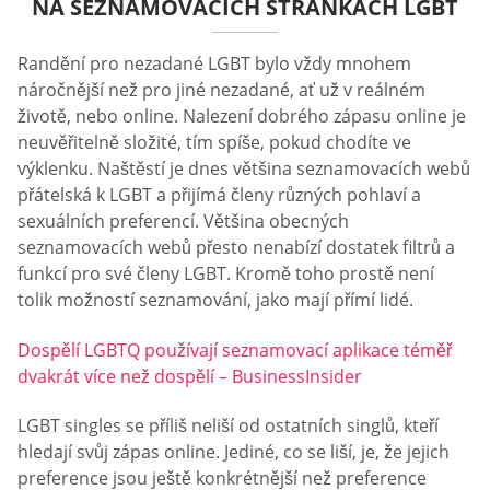
NA SEZNAMOVACÍCH STRÁNKÁCH LGBT
Randění pro nezadané LGBT bylo vždy mnohem
náročnější než pro jiné nezadané, ať už v reálném
životě, nebo online. Nalezení dobrého zápasu online je
neuvěřitelně složité, tím spíše, pokud chodíte ve
výklenku. Naštěstí je dnes většina seznamovacích webů
přátelská k LGBT a přijímá členy různých pohlaví a
sexuálních preferencí. Většina obecných
seznamovacích webů přesto nenabízí dostatek filtrů a
funkcí pro své členy LGBT. Kromě toho prostě není
tolik možností seznamování, jako mají přímí lidé.
Dospělí LGBTQ používají seznamovací aplikace téměř
dvakrát více než dospělí – BusinessInsider
LGBT singles se příliš neliší od ostatních singlů, kteří
hledají svůj zápas online. Jediné, co se liší, je, že jejich
preference jsou ještě konkrétnější než preference