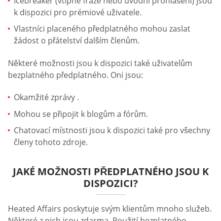
Icebreaker (vtipné fráze nebo úvodní prohlášení) jsou
k dispozici pro prémiové uživatele.
Vlastníci placeného předplatného mohou zaslat
žádost o přátelství dalším členům.
Některé možnosti jsou k dispozici také uživatelům
bezplatného předplatného. Oni jsou:
Okamžité zprávy .
Mohou se připojit k blogům a fórům.
Chatovací místnosti jsou k dispozici také pro všechny
členy tohoto zdroje.
JAKÉ MOŽNOSTI PŘEDPLATNÉHO JSOU K
DISPOZICI?
Heated Affairs poskytuje svým klientům mnoho služeb.
Některé z nich jsou zdarma. Použití bezplatného