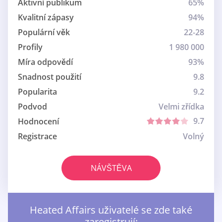
Aktivní publikum
65%
Kvalitní zápasy
94%
Populární věk
22-28
Profily
1 980 000
Míra odpovědí
93%
Snadnost použití
9.8
Popularita
9.2
Podvod
Velmi zřídka
9.7
Hodnocení
Registrace
Volný
NÁVŠTĚVA
Heated Affairs uživatelé se zde také
zaregistrují: