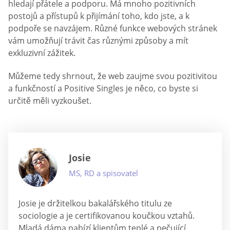
hledají přátele a podporu. Má mnoho pozitivních
postojů a přístupů k přijímání toho, kdo jste, a k
podpoře se navzájem. Různé funkce webových stránek
vám umožňují trávit čas různými způsoby a mít
exkluzivní zážitek.
Můžeme tedy shrnout, že web zaujme svou pozitivitou
a funkčností a Positive Singles je něco, co byste si
určitě měli vyzkoušet.
Josie
MS, RD a spisovatel
Josie je držitelkou bakalářského titulu ze
sociologie a je certifikovanou koučkou vztahů.
Mladá dáma nabízí klientům teplé a pečující