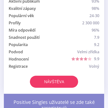
Aktivní publikum
93%
Kvalitní zápasy
98%
Populární věk
24-30
Profily
2 300 000
Míra odpovědí
96%
Snadnost použití
7.9
Popularita
9.2
Podvod
Velmi zřídka
9.9
Hodnocení
Registrace
Volný
NÁVŠTĚVA
Positive Singles uživatelé se zde také
zaregistrují: