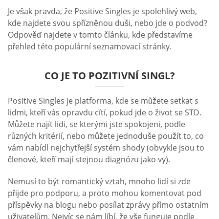
Je však pravda, že Positive Singles je spolehlivý web,
kde najdete svou spřízněnou duši, nebo jde o podvod?
Odpověď najdete v tomto článku, kde představíme
přehled této populární seznamovací stránky.
CO JE TO POZITIVNÍ SINGL?
Positive Singles je platforma, kde se můžete setkat s
lidmi, kteří vás opravdu cítí, pokud jde o život se STD.
Můžete najít lidi, se kterými jste spokojeni, podle
různých kritérií, nebo můžete jednoduše použít to, co
vám nabídl nejchytřejší systém shody (obvykle jsou to
členové, kteří mají stejnou diagnózu jako vy).
Nemusí to být romantický vztah, mnoho lidí si zde
přijde pro podporu, a proto mohou komentovat pod
příspěvky na blogu nebo posílat zprávy přímo ostatním
uživatelům. Nejvíc se nám líbí, že vše funguje podle