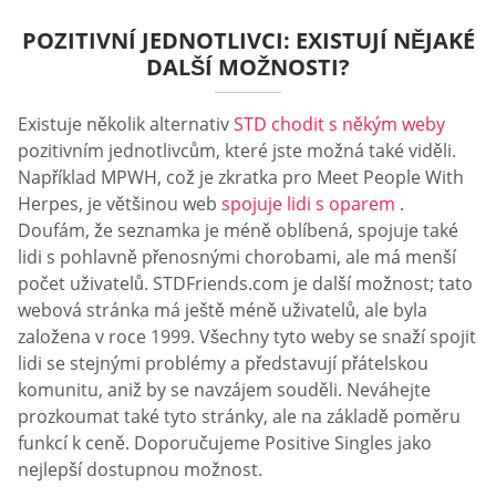
POZITIVNÍ JEDNOTLIVCI: EXISTUJÍ NĚJAKÉ
DALŠÍ MOŽNOSTI?
Existuje několik alternativ
STD chodit s někým weby
pozitivním jednotlivcům, které jste možná také viděli.
Například MPWH, což je zkratka pro Meet People With
Herpes, je většinou web
spojuje lidi s oparem
.
Doufám, že seznamka je méně oblíbená, spojuje také
lidi s pohlavně přenosnými chorobami, ale má menší
počet uživatelů. STDFriends.com je další možnost; tato
webová stránka má ještě méně uživatelů, ale byla
založena v roce 1999. Všechny tyto weby se snaží spojit
lidi se stejnými problémy a představují přátelskou
komunitu, aniž by se navzájem souděli. Neváhejte
prozkoumat také tyto stránky, ale na základě poměru
funkcí k ceně. Doporučujeme Positive Singles jako
nejlepší dostupnou možnost.