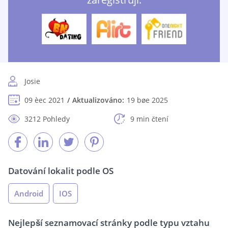
Josie
09 èec 2021
Aktualizováno:
19 bøe 2025
3212 Pohledy
9 min čtení
Datování lokalit podle OS
Android
IOS
Nejlepší seznamovací stránky podle typu vztahu