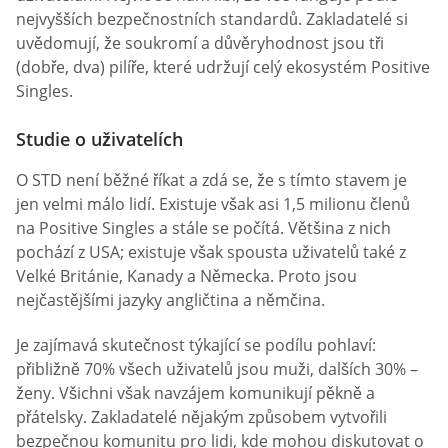
nejvyšších bezpečnostních standardů. Zakladatelé si
uvědomují, že soukromí a důvěryhodnost jsou tři
(dobře, dva) pilíře, které udržují celý ekosystém Positive
Singles.
Studie o uživatelích
O STD není běžné říkat a zdá se, že s tímto stavem je
jen velmi málo lidí. Existuje však asi 1,5 milionu členů
na Positive Singles a stále se počítá. Většina z nich
pochází z USA; existuje však spousta uživatelů také z
Velké Británie, Kanady a Německa. Proto jsou
nejčastějšími jazyky angličtina a němčina.
Je zajímavá skutečnost týkající se podílu pohlaví:
přibližně 70% všech uživatelů jsou muži, dalších 30% –
ženy. Všichni však navzájem komunikují pěkně a
přátelsky. Zakladatelé nějakým způsobem vytvořili
bezpečnou komunitu pro lidi, kde mohou diskutovat o