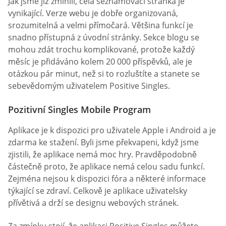
Jak jsme již zmínili, celá seznamovací stránka je
vynikající. Verze webu je dobře organizovaná,
srozumitelná a velmi přímočará. Většina funkcí je
snadno přístupná z úvodní stránky. Sekce blogu se
mohou zdát trochu komplikované, protože každý
měsíc je přidáváno kolem 20 000 příspěvků, ale je
otázkou pár minut, než si to rozluštíte a stanete se
sebevědomým uživatelem Positive Singles.
Pozitivní Singles Mobile Program
Aplikace je k dispozici pro uživatele Apple i Android a je
zdarma ke stažení. Byli jsme překvapeni, když jsme
zjistili, že aplikace nemá moc hry. Pravděpodobně
částečně proto, že aplikace nemá celou sadu funkcí.
Zejména nejsou k dispozici fóra a některé informace
týkající se zdraví. Celkově je aplikace uživatelsky
přívětivá a drží se designu webových stránek.
Za zmínku stojí, že aplikaci Positive Singles můžete