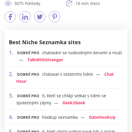
3075 Pohledy
10 min čtení
Best Niche Seznamka sites
chatování se svobodnými ženami a muži
DOBRÉ PRO
TalkWithStranger
chatovat s ostatními lidmi
Chat
DOBRÉ PRO
Hour
ti, kteří se chtějí setkat s lidmi se
DOBRÉ PRO
společnými zájmy
Geek2Geek
hookup seznamka
DateHookUp
DOBRÉ PRO
ti, kteří chtějí potkat nové lidi a získat
DOBRÉ PRO