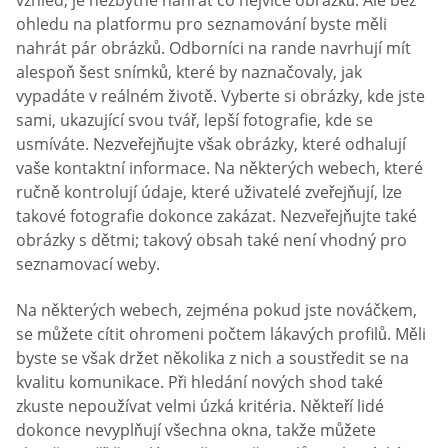
vzhled, je nezbytné nahrát co nejvíce obrázků. Ale bez
ohledu na platformu pro seznamování byste měli
nahrát pár obrázků. Odborníci na rande navrhují mít
alespoň šest snímků, které by naznačovaly, jak
vypadáte v reálném životě. Vyberte si obrázky, kde jste
sami, ukazující svou tvář, lepší fotografie, kde se
usmíváte. Nezveřejňujte však obrázky, které odhalují
vaše kontaktní informace. Na některých webech, které
ručně kontrolují údaje, které uživatelé zveřejňují, lze
takové fotografie dokonce zakázat. Nezveřejňujte také
obrázky s dětmi; takový obsah také není vhodný pro
seznamovací weby.
Na některých webech, zejména pokud jste nováčkem,
se můžete cítit ohromeni počtem lákavých profilů. Měli
byste se však držet několika z nich a soustředit se na
kvalitu komunikace. Při hledání nových shod také
zkuste nepoužívat velmi úzká kritéria. Někteří lidé
dokonce nevyplňují všechna okna, takže můžete