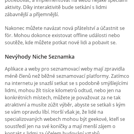
potřebovat, a implementovat na webu nějaké speciální
aktivity. Díky interaktivitě bude setkání s lidmi
zábavnější a příjemnější.
Nakonec můžete navázat nová přátelství a účastnit se
fór. Mohou dokonce existovat offline události nebo
soutěže, kde můžete potkat nové lidi a pobavit se.
Nevýhody Niche Seznamka
Aplikace a weby pro seznamovací weby mají zpravidla
méně členů než běžné seznamovací platformy. Zatímco
na internetu je snazší setkat se s podobně smýšlejícími
lidmi, mohou žít tisíce kilometrů odtud, nebo jen na
konkrétních místech, můžete je považovat za ne tak
atraktivní a musíte zúžit výběr, abyste se setkali s kým
se vám opravdu líbí. Horší však je, že lidé na
specializovaných webech mohou být geekové, kteří se
soustředí jen na své koníčky a mají menší zájem o
kontakt s lidmi za účelem budování vztahů.