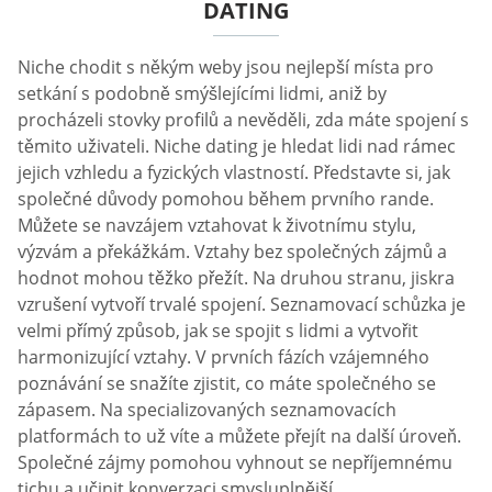
DATING
Niche chodit s někým weby jsou nejlepší místa pro
setkání s podobně smýšlejícími lidmi, aniž by
procházeli stovky profilů a nevěděli, zda máte spojení s
těmito uživateli. Niche dating je hledat lidi nad rámec
jejich vzhledu a fyzických vlastností. Představte si, jak
společné důvody pomohou během prvního rande.
Můžete se navzájem vztahovat k životnímu stylu,
výzvám a překážkám. Vztahy bez společných zájmů a
hodnot mohou těžko přežít. Na druhou stranu, jiskra
vzrušení vytvoří trvalé spojení. Seznamovací schůzka je
velmi přímý způsob, jak se spojit s lidmi a vytvořit
harmonizující vztahy. V prvních fázích vzájemného
poznávání se snažíte zjistit, co máte společného se
zápasem. Na specializovaných seznamovacích
platformách to už víte a můžete přejít na další úroveň.
Společné zájmy pomohou vyhnout se nepříjemnému
tichu a učinit konverzaci smysluplnější.