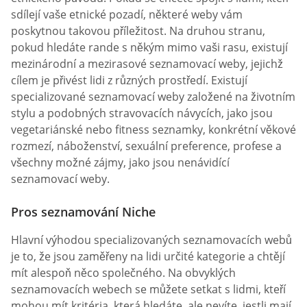
sdílejí vaše etnické pozadí, některé weby vám
poskytnou takovou příležitost. Na druhou stranu,
pokud hledáte rande s někým mimo vaši rasu, existují
mezinárodní a mezirasové seznamovací weby, jejichž
cílem je přivést lidi z různých prostředí. Existují
specializované seznamovací weby založené na životním
stylu a podobných stravovacích návycích, jako jsou
vegetariánské nebo fitness seznamky, konkrétní věkové
rozmezí, náboženství, sexuální preference, profese a
všechny možné zájmy, jako jsou nenávidící
seznamovací weby.
Pros seznamování Niche
Hlavní výhodou specializovaných seznamovacích webů
je to, že jsou zaměřeny na lidi určité kategorie a chtějí
mít alespoň něco společného. Na obvyklých
seznamovacích webech se můžete setkat s lidmi, kteří
mohou mít kritéria, která hledáte, ale nevíte, jestli mají