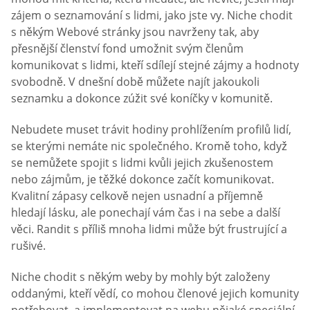
zájem o seznamování s lidmi, jako jste vy. Niche chodit
s někým Webové stránky jsou navrženy tak, aby
přesnější členství fond umožnit svým členům
komunikovat s lidmi, kteří sdílejí stejné zájmy a hodnoty
svobodně. V dnešní době můžete najít jakoukoli
seznamku a dokonce zúžit své koníčky v komunitě.
Nebudete muset trávit hodiny prohlížením profilů lidí,
se kterými nemáte nic společného. Kromě toho, když
se nemůžete spojit s lidmi kvůli jejich zkušenostem
nebo zájmům, je těžké dokonce začít komunikovat.
Kvalitní zápasy celkově nejen usnadní a příjemně
hledají lásku, ale ponechají vám čas i na sebe a další
věci. Randit s příliš mnoha lidmi může být frustrující a
rušivé.
Niche chodit s někým weby by mohly být založeny
oddanými, kteří vědí, co mohou členové jejich komunity