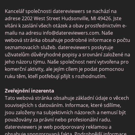
Tinder vs Zoosk
Seznamka hráčů
Kancelář společnosti datereviewers se nachází na
Chat Avenue
Seznamovací aplikace
adrese 2202 West Street Hudsonville, MI 49426. Jste
Zoosk vs Match
vítáni k zaslání všech otázek a obav prostřednictvím e-
mailu na adresu
info@datereviewers.com
. Naše
Feabie
webová stránka obsahuje podrobné informace o počtu
POF vs Match
seznamovacích služeb. datereviewers poskytuje
uživatelům důvěryhodné popisy a srovnání založené na
SPDate
jeho názoru týmu. Naše společnost není vytvořena pro
eHarmony vs OkCupid
komerční aktivity, ale jejím cílem je podat pomocnou
ruku těm, kteří potřebují přijít s rozhodnutím.
TenderMeets
Together2Night
Zveřejnění inzerenta
Tato webová stránka obsahuje základní údaje o věcech
Fetlife
souvisejících s datováním. Informace, které sdílíme,
Alua
jsou založeny na subjektivních názorech a nemusí být
považovány za právní nebo profesionální radu.
TinyChat
datereviewers je web podporovaný reklamou a
Mini Chat
obsahuje sponzorovaná fakta. Podrobnější informace