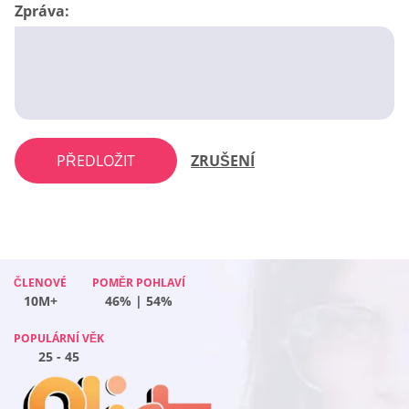
Zpráva:
PŘEDLOŽIT
ZRUŠENÍ
ČLENOVÉ
ČLENOVÉ
ČLENOVÉ
POMĚR POHLAVÍ
POMĚR POHLAVÍ
POMĚR POHLAVÍ
ČLENOVÉ
POMĚR POHLAVÍ
10M+
10M+
10M+
55% | 45%
41% | 59%
50% | 50%
10M+
46% | 54%
POPULÁRNÍ VĚK
POPULÁRNÍ VĚK
POPULÁRNÍ VĚK
POPULÁRNÍ VĚK
25 - 45
25 - 45
25 - 45
25 - 45