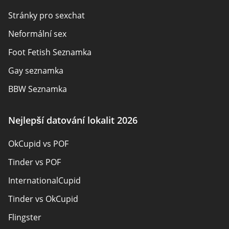
Autoři
Stránky pro sexchat
Kontaktujte nás
Neformální sex
Mapa stránek
Foot Fetish Seznamka
Gay seznamka
BBW Seznamka
Sexuální seznamky
Nejlepší datování lokalit 2026
Pansexual Seznamka
OkCupid vs POF
Rencontres adultes
Tinder vs POF
Senior Seznamka
InternationalCupid
Christian Seznamka
Tinder vs OkCupid
Místní singly online
Flingster
Trans Seznamka