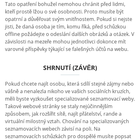
Tato opatření bohužel nemohou chránit před lidmi,
kteří prostě lžou o své osobnosti. Proto musíte být
opatrní a důvěřovat svým vnitřnostem. Pokud si nejste
jisti, že daná osoba je tím, komu říká, před schůzkou
offline požádejte o odeslání dalších obrázků a otázek. V
závislosti na mezeře mohou jednotlivci dokonce mít
varovné příspěvky týkající se falešných účtů na webu.
SHRNUTÍ (ZÁVĚR)
Pokud chcete najít osobu, která sdílí stejné zájmy nebo
vášně a nenalezla nikoho ve vašich sociálních kruzích,
měli byste vyzkoušet specializované seznamovací weby.
Takové webové stránky se staly nejúčinnějším
způsobem, jak rozšířit sítě, najít přátelství, rande a
virtuální milostný vztah. Chování na specializovaných
seznamovacích webech závisí na poli. Na
seznamovacích schůzkách pro dospělé musíte popsat