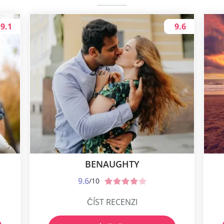
9.1
9.6
BENAUGHTY
9.6
/10
ČÍST RECENZI