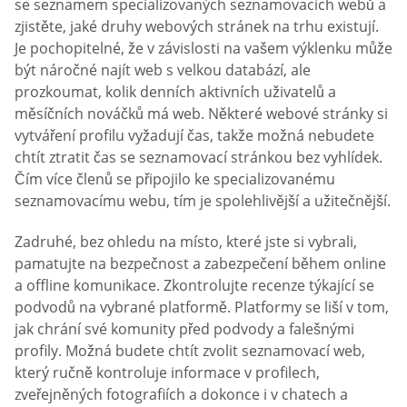
se seznamem specializovaných seznamovacích webů a
zjistěte, jaké druhy webových stránek na trhu existují.
Je pochopitelné, že v závislosti na vašem výklenku může
být náročné najít web s velkou databází, ale
prozkoumat, kolik denních aktivních uživatelů a
měsíčních nováčků má web. Některé webové stránky si
vytváření profilu vyžadují čas, takže možná nebudete
chtít ztratit čas se seznamovací stránkou bez vyhlídek.
Čím více členů se připojilo ke specializovanému
seznamovacímu webu, tím je spolehlivější a užitečnější.
Zadruhé, bez ohledu na místo, které jste si vybrali,
pamatujte na bezpečnost a zabezpečení během online
a offline komunikace. Zkontrolujte recenze týkající se
podvodů na vybrané platformě. Platformy se liší v tom,
jak chrání své komunity před podvody a falešnými
profily. Možná budete chtít zvolit seznamovací web,
který ručně kontroluje informace v profilech,
zveřejněných fotografiích a dokonce i v chatech a