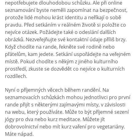
nepotřebujete dlouhodobou schůzku. Ale při online
seznamování byste neměli zapomínat na bezpečnost,
protože lidé mohou krást identitu a neříkají o sobě
pravdu. Před setkáním v reálném životě si položte co
nejvíce otázek. Požádejte také o odeslání dalších
obrázků. Nezveřejňujte své kontaktní údaje příliš brzy.
Když chodíte na rande, řekněte své rodině nebo
přátelům, kam jedete. Setkání uspořádejte na veřejném
místě. Pokud chodíte s někým z jiného kulturního
prostředí, zkuste se dozvědět co nejvíce o kulturních
rozdílech.
Nyní o příjemných věcech během randění. Na
seznamovacích schůzkách mohou jednotlivci pro první
rande přijít s některými zajímavými místy, v závislosti
na webu, který používáte. Může to být příjemné sezení
jógy pro dva nebo kurz meditace. Můžete jít
dobrovolnictví nebo mít kurz vaření pro vegetariány.
Máte nápad.