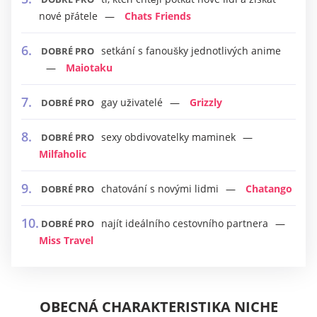
nové přátele
Chats Friends
setkání s fanoušky jednotlivých anime
DOBRÉ PRO
Maiotaku
gay uživatelé
Grizzly
DOBRÉ PRO
sexy obdivovatelky maminek
DOBRÉ PRO
Milfaholic
chatování s novými lidmi
Chatango
DOBRÉ PRO
najít ideálního cestovního partnera
DOBRÉ PRO
Miss Travel
OBECNÁ CHARAKTERISTIKA NICHE