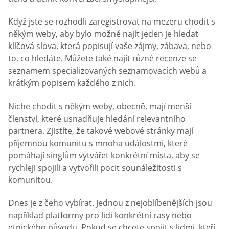
Když jste se rozhodli zaregistrovat na mezeru chodit s
někým weby, aby bylo možné najít jeden je hledat
klíčová slova, která popisují vaše zájmy, zábava, nebo
to, co hledáte. Můžete také najít různé recenze se
seznamem specializovaných seznamovacích webů a
krátkým popisem každého z nich.
Niche chodit s někým weby, obecně, mají menší
členství, které usnadňuje hledání relevantního
partnera. Zjistíte, že takové webové stránky mají
příjemnou komunitu s mnoha událostmi, které
pomáhají singlům vytvářet konkrétní místa, aby se
rychleji spojili a vytvořili pocit sounáležitosti s
komunitou.
Dnes je z čeho vybírat. Jednou z nejoblíbenějších jsou
například platformy pro lidi konkrétní rasy nebo
etnického původu. Pokud se chcete spojit s lidmi, kteří