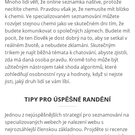
Mnoho lidí věří, že online seznamka naštve, protože
necítíte chemii. Pravdou však je, že nemusíte mít blízko
k chemii. Ve specializovaném seznamování můžete
rozvíjet stejnou chemii jako ve skutečném dni tím, že
budete komunikovat o společných zájmech. Budete mít
pocit, že ten člověk je dost dobrý na to, aby se setkal v
reálném životě, a nebudete zklamáni. Skutečným
trikem je najít běžná témata k chatování, abyste zjistili,
zda má daná osoba pravdu. Kromě toho může být
užitečným nástrojem také shoda algoritmů, které
zohledňují osobnostní rysy a hodnoty, když si nejste
jisti, jaký druh lidí se vám líbí.
TIPY PRO ÚSPĚŠNÉ RANDĚNÍ
Jednou z nejúspěšnějších strategií pro seznamování na
specializovaných webech je nalezení webu s
nejrozsáhlejší členskou základnou. Projděte si recenze