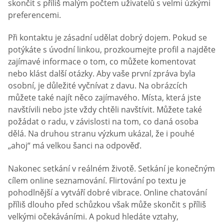
skončit s příliš malým počtem uživatelů s velmi úzkými
preferencemi.
Při kontaktu je zásadní udělat dobrý dojem. Pokud se
potýkáte s úvodní linkou, prozkoumejte profil a najděte
zajímavé informace o tom, co můžete komentovat
nebo klást další otázky. Aby vaše první zpráva byla
osobní, je důležité vyčnívat z davu. Na obrázcích
můžete také najít něco zajímavého. Místa, která jste
navštívili nebo jste vždy chtěli navštívit. Můžete také
požádat o radu, v závislosti na tom, co daná osoba
dělá. Na druhou stranu výzkum ukázal, že i pouhé
„ahoj“ má velkou šanci na odpověď.
Nakonec setkání v reálném životě. Setkání je konečným
cílem online seznamování. Flirtování po textu je
pohodlnější a vytváří dobré vibrace. Online chatování
příliš dlouho před schůzkou však může skončit s příliš
velkými očekáváními. A pokud hledáte vztahy,