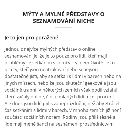
MÝTY A MYLNÉ PŘEDSTAVY O
SEZNAMOVÁNÍ NICHE
Je to jen pro poražené
Jednou z nejvíce mylných představ o online
seznamování je, že je to pouze pro lidi, kteří mají
problémy se setkáním s lidmi v reálném životě. Je to
pro ty, kteří jsou neatraktivní nebo si nejsou
dostatečně jistí, aby se setkali s lidmi v barech nebo na
jiných místech, nebo že jsou skuteční geekové a jsou
sociálně trapní. V některých zemích však podíl vztahů,
které začaly online, činí u mladých lidí třicet procent.
Ale dnes jsou lidé příliš zaneprázdněni, než aby ztráceli
čas setkáním s lidmi v barech. V mnoha zemích již není
součástí sociálních norem. Rodiny jsou příliš těsné a
lidé mají méně šancí na seznámení prostřednictvím