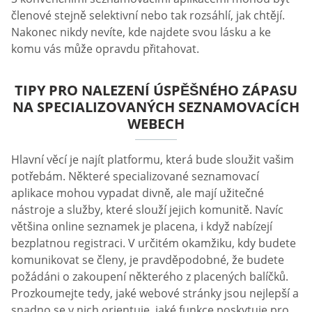
členové stejně selektivní nebo tak rozsáhlí, jak chtějí.
Nakonec nikdy nevíte, kde najdete svou lásku a ke
komu vás může opravdu přitahovat.
TIPY PRO NALEZENÍ ÚSPĚŠNÉHO ZÁPASU
NA SPECIALIZOVANÝCH SEZNAMOVACÍCH
WEBECH
Hlavní věcí je najít platformu, která bude sloužit vašim
potřebám. Některé specializované seznamovací
aplikace mohou vypadat divně, ale mají užitečné
nástroje a služby, které slouží jejich komunitě. Navíc
většina online seznamek je placena, i když nabízejí
bezplatnou registraci. V určitém okamžiku, kdy budete
komunikovat se členy, je pravděpodobné, že budete
požádáni o zakoupení některého z placených balíčků.
Prozkoumejte tedy, jaké webové stránky jsou nejlepší a
snadno se v nich orientuje, jaké funkce poskytuje pro