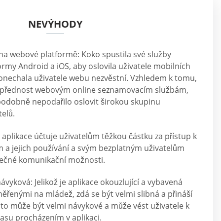
NEVÝHODY
a webové platformě: Koko spustila své služby
rmy Android a iOS, aby oslovila uživatele mobilních
ponechala uživatele webu nezvěstní. Vzhledem k tomu,
á přednost webovým online seznamovacím službám,
podobně nepodařilo oslovit širokou skupinu
telů.
aplikace účtuje uživatelům těžkou částku za přístup k
a jejich používání a svým bezplatným uživatelům
tečné komunikační možnosti.
ávyková: Jelikož je aplikace okouzlující a vybavená
řenými na mládež, zdá se být velmi slibná a přináší
to může být velmi návykové a může vést uživatele k
asu procházením v aplikaci.