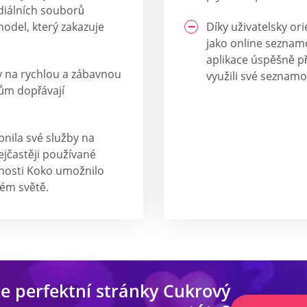
diálních souborů
model, který zakazuje
Díky uživatelsky or
jako online seznamo
aplikace úspěšně př
y na rychlou a zábavnou
využili své seznamo
lům dopřávají
pnila své služby na
ejčastěji používané
čnosti Koko umožnilo
lém světě.
e perfektní stránky Cukrový