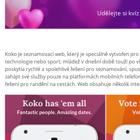
Udělejte si kvíz
Koko je seznamovací web, který je speciálně vytvořen pro m
technologie nebo sport; mládež v dnešní době touží po 
poskytla rychlé a spolehlivé řešení pro seznamování, spu
zahájit své služby pouze na platformách mobilních telefo
řešení pro randění na cestách. Web obsahuje několik intera