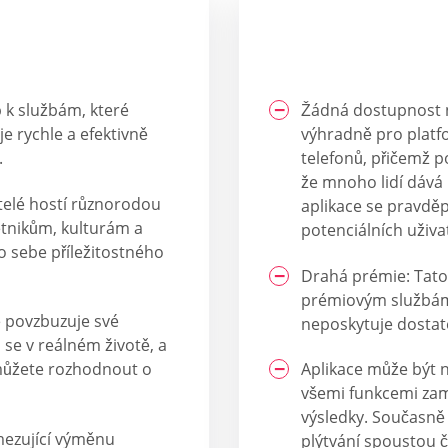
p k službám, které
Žádná dostupnost n
je rychle a efektivně
výhradně pro platfo
.
telefonů, přičemž 
že mnoho lidí dáv
vatelé hostí různorodou
aplikace se pravdě
 etnikům, kulturám a
potenciálních uživa
o sebe příležitostného
Drahá prémie: Tato 
prémiovým službám 
e povzbuzuje své
neposkytuje dosta
i se v reálném životě, a
 můžete rozhodnout o
Aplikace může být n
všemi funkcemi zamě
výsledky. Současně 
mezující výměnu
plýtvání spoustou č