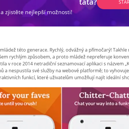
táta?
STA
 a zjistěte nejlepší možnosti!
ládež této generace. Rychlý, odvážný a přímočarý! Takhle maj
všem rychlým způsobem, a proto mládež nepreferuje konven
stila v roce 2014 netradiční seznamovací aplikaci s názvem 
nů a nespustila své služby na webové platformě; to vyhovuje
ktivních funkcí, které uživatelům umožňují najít ideální sho