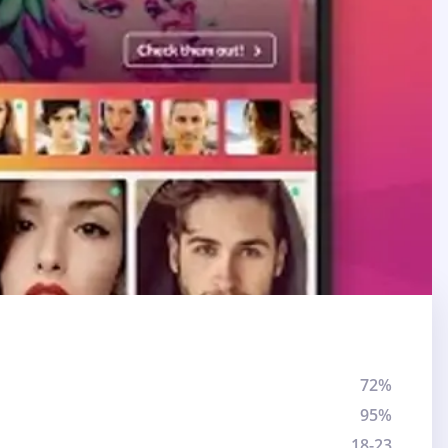
72%
95%
18-23