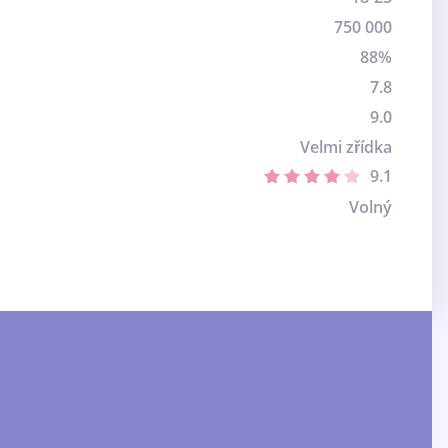
750 000
88%
7.8
9.0
Velmi zřídka
9.1
Volný