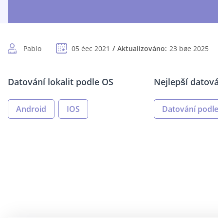
Pablo
05 èec 2021
Aktualizováno:
23 bøe 2025
Datování lokalit podle OS
Nejlepší datová
Android
IOS
Datování podl