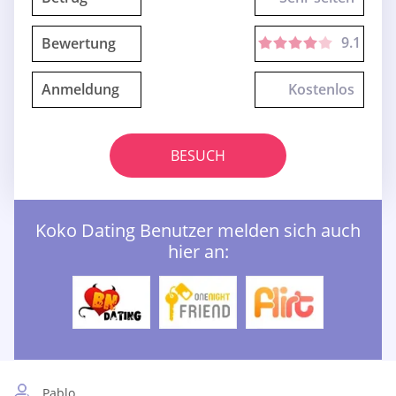
9.1
Bewertung
Anmeldung
Kostenlos
BESUCH
Koko Dating Benutzer melden sich auch
hier an:
Pablo