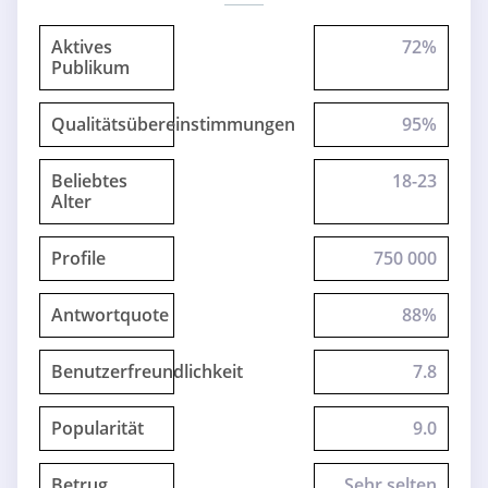
Aktives
72%
Publikum
Qualitätsübereinstimmungen
95%
Beliebtes
18-23
Alter
Profile
750 000
Antwortquote
88%
Benutzerfreundlichkeit
7.8
Popularität
9.0
Betrug
Sehr selten