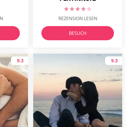
EN
REZENSION LESEN
BESUCH
9.3
9.3