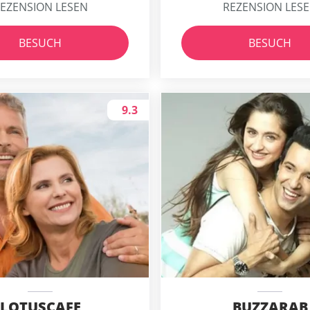
EZENSION LESEN
REZENSION LES
BESUCH
BESUCH
9.3
LOTUSCAFE
BUZZARAB