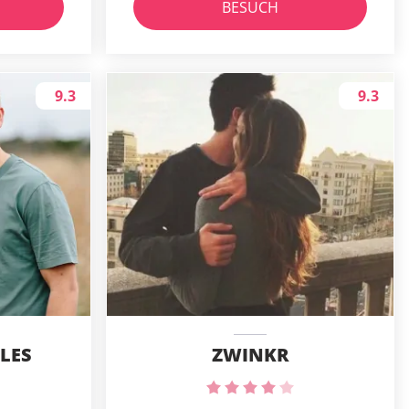
BESUCH
9.3
9.3
LES
ZWINKR