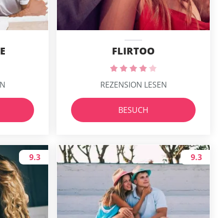
E
FLIRTOO
EN
REZENSION LESEN
BESUCH
9.3
9.3