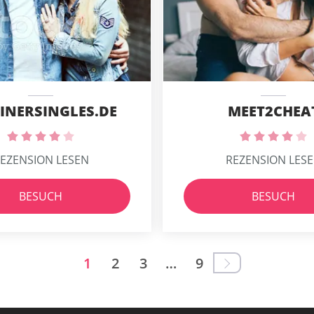
INERSINGLES.DE
MEET2CHEA
EZENSION LESEN
REZENSION LES
BESUCH
BESUCH
1
2
3
…
9