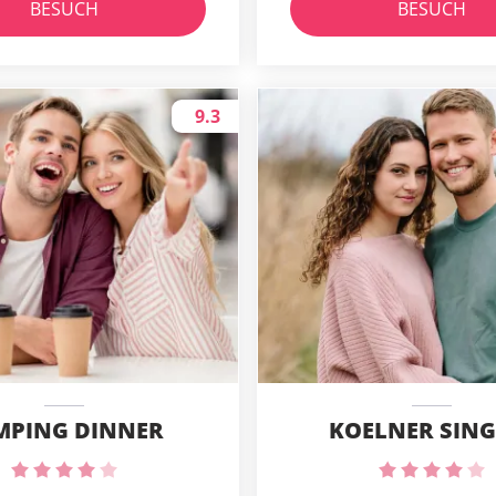
BESUCH
BESUCH
9.3
MPING DINNER
KOELNER SING