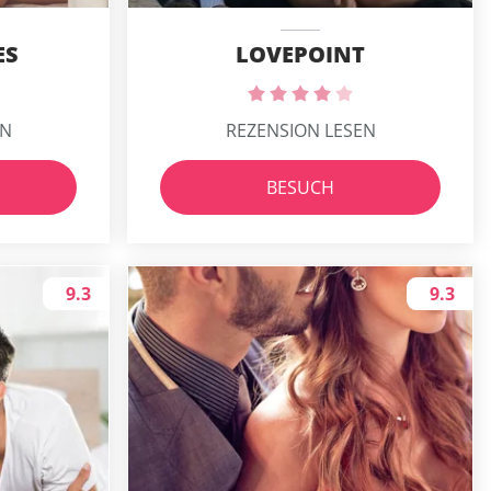
ES
LOVEPOINT
EN
REZENSION LESEN
BESUCH
9.3
9.3