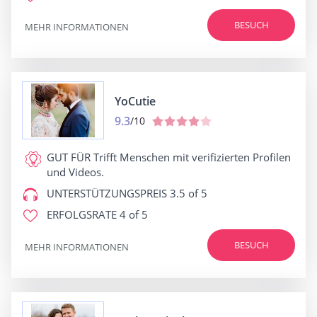
BESUCH
MEHR INFORMATIONEN
YoCutie
9.3
/10
GUT FÜR
Trifft Menschen mit verifizierten Profilen
und Videos.
UNTERSTÜTZUNGSPREIS
3.5 of 5
ERFOLGSRATE
4 of 5
BESUCH
MEHR INFORMATIONEN