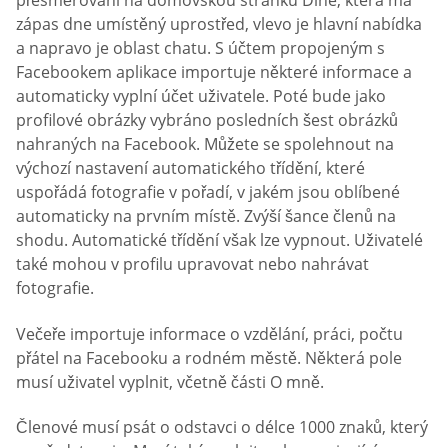
přesměrováni na domovskou stránku Dine, která má
zápas dne umístěný uprostřed, vlevo je hlavní nabídka
a napravo je oblast chatu. S účtem propojeným s
Facebookem aplikace importuje některé informace a
automaticky vyplní účet uživatele. Poté bude jako
profilové obrázky vybráno posledních šest obrázků
nahraných na Facebook. Můžete se spolehnout na
výchozí nastavení automatického třídění, které
uspořádá fotografie v pořadí, v jakém jsou oblíbené
automaticky na prvním místě. Zvýší šance členů na
shodu. Automatické třídění však lze vypnout. Uživatelé
také mohou v profilu upravovat nebo nahrávat
fotografie.
Večeře importuje informace o vzdělání, práci, počtu
přátel na Facebooku a rodném městě. Některá pole
musí uživatel vyplnit, včetně části O mně.
Členové musí psát o odstavci o délce 1000 znaků, který