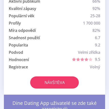
Aktivní publikum
66%
Kvalitní zápasy
92%
Populární věk
25-28
Profily
1 700 000
Míra odpovědí
82%
Snadnost použití
6.7
Popularita
9.2
Podvod
Velmi zřídka
9.5
Hodnocení
Registrace
Volný
NÁVŠTĚVA
Dine Dating App uživatelé se zde také
zaregistrují: