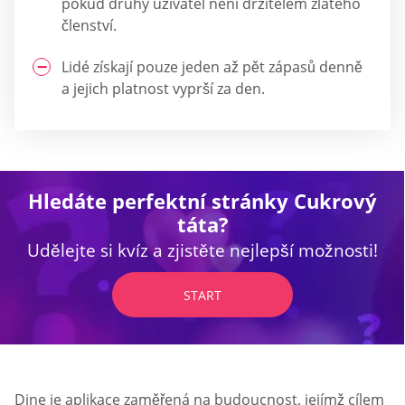
pokud druhý uživatel není držitelem zlatého
členství.
Lidé získají pouze jeden až pět zápasů denně
a jejich platnost vyprší za den.
Hledáte perfektní stránky Cukrový
táta?
Udělejte si kvíz a zjistěte nejlepší možnosti!
START
Dine je aplikace zaměřená na budoucnost, jejímž cílem