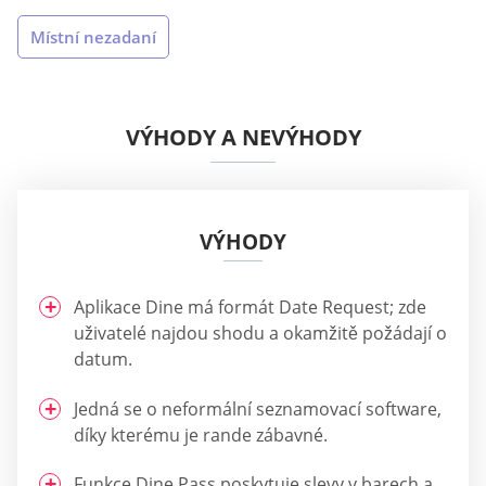
Místní nezadaní
VÝHODY A NEVÝHODY
VÝHODY
Aplikace Dine má formát Date Request; zde
uživatelé najdou shodu a okamžitě požádají o
datum.
Jedná se o neformální seznamovací software,
díky kterému je rande zábavné.
Funkce Dine Pass poskytuje slevy v barech a