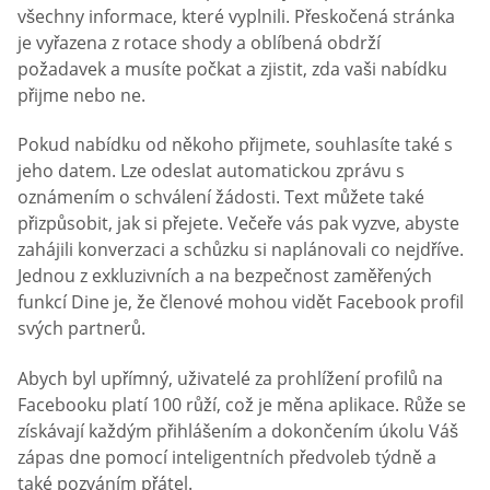
všechny informace, které vyplnili. Přeskočená stránka
je vyřazena z rotace shody a oblíbená obdrží
požadavek a musíte počkat a zjistit, zda vaši nabídku
přijme nebo ne.
Pokud nabídku od někoho přijmete, souhlasíte také s
jeho datem. Lze odeslat automatickou zprávu s
oznámením o schválení žádosti. Text můžete také
přizpůsobit, jak si přejete. Večeře vás pak vyzve, abyste
zahájili konverzaci a schůzku si naplánovali co nejdříve.
Jednou z exkluzivních a na bezpečnost zaměřených
funkcí Dine je, že členové mohou vidět Facebook profil
svých partnerů.
Abych byl upřímný, uživatelé za prohlížení profilů na
Facebooku platí 100 růží, což je měna aplikace. Růže se
získávají každým přihlášením a dokončením úkolu Váš
zápas dne pomocí inteligentních předvoleb týdně a
také pozváním přátel.