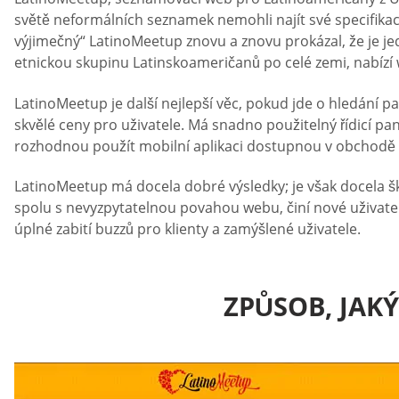
světě neformálních seznamek nemohli najít své specifikac
výjimečný“ LatinoMeetup znovu a znovu prokázal, že je j
etnickou skupinu Latinskoameričanů po celé zemi, nabízí
LatinoMeetup je další nejlepší věc, pokud jde o hledání p
skvělé ceny pro uživatele. Má snadno použitelný řídicí pan
rozhodnou použít mobilní aplikaci dostupnou v obchodě 
LatinoMeetup má docela dobré výsledky; je však docela šk
spolu s nevyzpytatelnou povahou webu, činí nové uživatel
úplné zabití buzzů pro klienty a zamýšlené uživatele.
ZPŮSOB, JAK