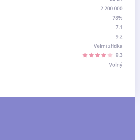
2 200 000
78%
7.1
9.2
Velmi zřídka
9.3
Volný