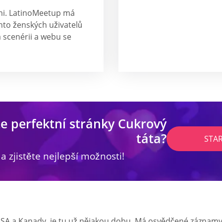
mi. LatinoMeetup má
nto ženských uživatelů
 scenérii a webu se
e perfektní stránky Cukrový
táta?
STA
 a zjistěte nejlepší možnosti!
 a Kanady, je tu už nějakou dobu. Má osvědčené záznamy o 