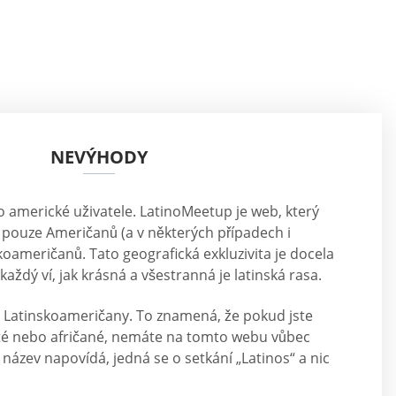
NEVÝHODY
 americké uživatele. LatinoMeetup je web, který
 pouze Američanů (a v některých případech i
oameričanů. Tato geografická exkluzivita je docela
aždý ví, jak krásná a všestranná je latinská rasa.
 Latinskoameričany. To znamená, že pokud jste
iaté nebo afričané, nemáte na tomto webu vůbec
 název napovídá, jedná se o setkání „Latinos“ a nic