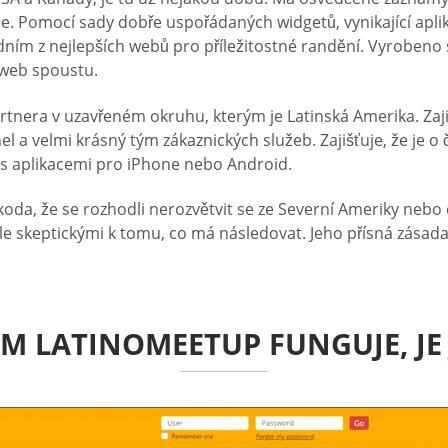
e. Pomocí sady dobře uspořádaných widgetů, vynikající aplik
edním z nejlepších webů pro příležitostné randění. Vyrobeno
 web spoustu.
artnera v uzavřeném okruhu, kterým je Latinská Amerika. Zaji
el a velmi krásný tým zákaznických služeb. Zajišťuje, že je o
s aplikacemi pro iPhone nebo Android.
oda, že se rozhodli nerozvětvit se ze Severní Ameriky nebo
e skeptickými k tomu, co má následovat. Jeho přísná zásada 
ÝM LATINOMEETUP FUNGUJE, J