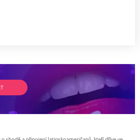
RT
shodě a připojení latinskoameričanů, kteří dříve ve