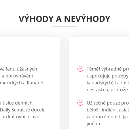
VÝHODY A NEVÝHODY
ívá řadu úžasných
Téměř výhradně pro
í a porovnávání
uspokojuje potřeby
amerických a Kanadě
kanadských) Latinsk
nešťastná, protože k
a tisíce denních
Užitečné pouze pro
aily Scout. Je docela
běloši, indiáni, as
 na kultovní úrovni
žádnou činnost. Jak
jiného.