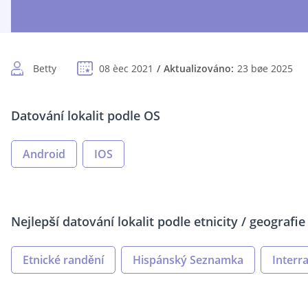
Betty
08 èec 2021
Aktualizováno:
23 bøe 2025
Datování lokalit podle OS
Android
IOS
Nejlepší datování lokalit podle etnicity / geografie
Etnické randění
Hispánský Seznamka
Interr