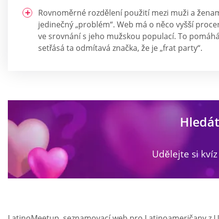
Rovnoměrné rozdělení použití mezi muži a žena
jedinečný „problém“. Web má o něco vyšší proce
ve srovnání s jeho mužskou populací. To pomáhá
setřásá ta odmítavá značka, že je „frat party“.
Hledát
Udělejte si kvíz
LatinoMeetup, seznamovací web pro Latinoameričany z USA