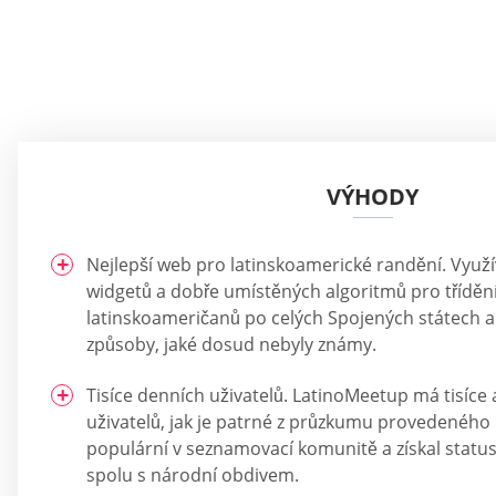
VÝHODY
Nejlepší web pro latinskoamerické randění. Využ
widgetů a dobře umístěných algoritmů pro tříděn
latinskoameričanů po celých Spojených státech 
způsoby, jaké dosud nebyly známy.
Tisíce denních uživatelů. LatinoMeetup má tisíce 
uživatelů, jak je patrné z průzkumu provedeného D
populární v seznamovací komunitě a získal status
spolu s národní obdivem.