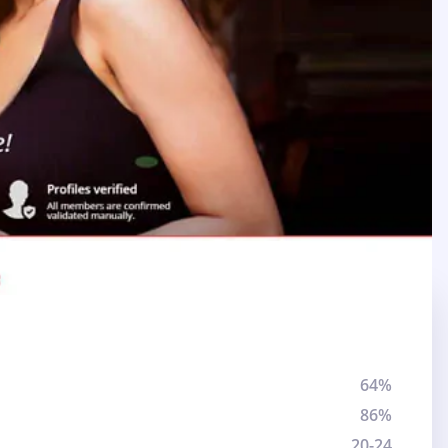
64%
86%
20-24