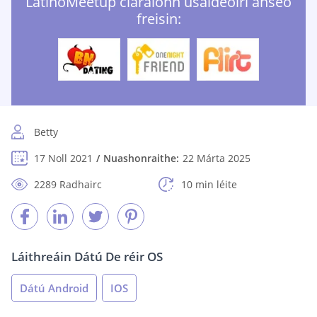
LatinoMeetup cláraíonn úsáideoirí anseo
freisin:
Betty
17 Noll 2021
Nuashonraithe:
22 Márta 2025
2289 Radhairc
10 min léite
Láithreáin Dátú De réir OS
Dátú Android
IOS