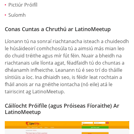
Pictiúr Próifíl
Suíomh
Conas Cuntas a Chruthú ar LatinoMeetup
Líonann tú na sonraí riachtanacha isteach a chuideodh
le húsáideoirí comhchosúla tú a aimsiú más mian leo
do chuid tréithe agus mír fút féin. Nuair a bheidh na
riachtanais uile líonta agat, féadfaidh tú do chuntas a
dhéanamh infheicthe. Leanann tú é seo trí do tháille
síntiúis a íoc. Ina dhiaidh seo, is féidir leat rochtain a
fháil anois ar na gnéithe iontacha (nó eile) atá le
tairiscint ag LatinoMeetup.
Cáilíocht Próifíle (agus Próiseas Fíoraithe) Ar
LatinoMeetup