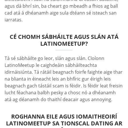
agus dá bhrí sin, ba cheart go mbeadh a fhios ag ball
cad atá á dhéanamh aige sula dtéann sé isteach san
iarratas.
CÉ CHOMH SÁBHÁILTE AGUS SLÁN ATÁ
LATINOMEETUP?
Tá sé sábháilte go leor, slán agus slán. Cloíonn
LatinoMeetup le caighdeáin sábháilteachta
idirnáisiúnta. Tá rátáil beagnach foirfe faighte aige thar
na blianta in éineacht leis an bhfíric gur éirigh leis
beagnach gach tástáil scam is féidir. Is féidir leat freisin
lucht féachana balbh pesky a chosc nó a dhéanamh
atá ag déanamh do thaithí deacair agus annoying.
ROGHANNA EILE AGUS IOMAITHEOIRÍ
LATINOMEETUP SA TIONSCAL DATING AR