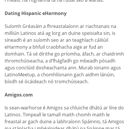
I measc na roghanna tá na rudaí seo a leanas.
Dating Hispanic eHarmony
Suíomh Gréasáin a fhreastalaíonn ar riachtanais na
milliún Latinos atá ag lorg an duine speisialta sin, is
síneadh é an suíomh seo ar an teaghlach cáiliúil
eHarmony a bhfuil craobhacha aige ar fud an
domhain. Tá sé dírithe go príomha, áfach, ar chaidrimh
thromchúiseacha, a d’fhágfadh go mbeadh pósadh
agus conclúid dosheachanta ann. Murab ionann agus
LatinoMeetup, a chomhlíonann gach aidhm lánúin,
bíodh sé ócáideach nó tromchúiseach.
Amigos.com
Is sean-warhorse é Amigos sa chluiche dhátú ar líne do
Latinos. Timpeall le tamall maith chomh maith le
freastal ar gach duine a labhraíonn Spáinnis, tá Amigos
ina stáplacha i mbéaloideas dhátú na Spáinne mar tá