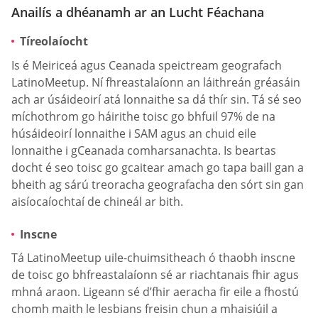
Anailís a dhéanamh ar an Lucht Féachana
Tíreolaíocht
Is é Meiriceá agus Ceanada speictream geografach
LatinoMeetup. Ní fhreastalaíonn an láithreán gréasáin
ach ar úsáideoirí atá lonnaithe sa dá thír sin. Tá sé seo
míchothrom go háirithe toisc go bhfuil 97% de na
húsáideoirí lonnaithe i SAM agus an chuid eile
lonnaithe i gCeanada comharsanachta. Is beartas
docht é seo toisc go gcaitear amach go tapa baill gan a
bheith ag sárú treoracha geografacha den sórt sin gan
aisíocaíochtaí de chineál ar bith.
Inscne
Tá LatinoMeetup uile-chuimsitheach ó thaobh inscne
de toisc go bhfreastalaíonn sé ar riachtanais fhir agus
mhná araon. Ligeann sé d’fhir aeracha fir eile a fhostú
chomh maith le lesbians freisin chun a mhaisiúil a