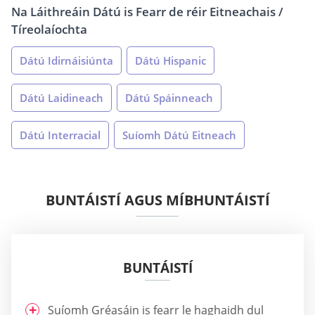
Na Láithreáin Dátú is Fearr de réir Eitneachais /
Tíreolaíochta
Dátú Idirnáisiúnta
Dátú Hispanic
Dátú Laidineach
Dátú Spáinneach
Dátú Interracial
Suíomh Dátú Eitneach
BUNTÁISTÍ AGUS MÍBHUNTÁISTÍ
BUNTÁISTÍ
Suíomh Gréasáin is fearr le haghaidh dul