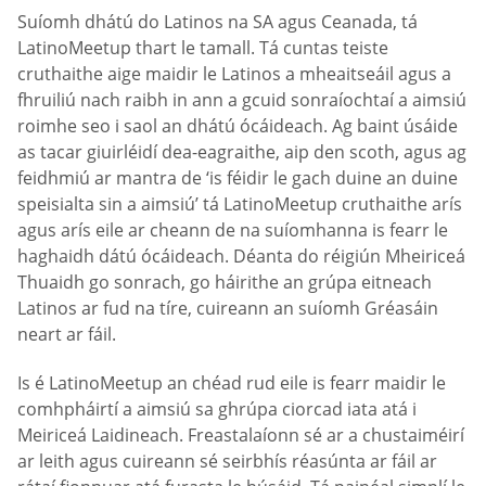
Suíomh dhátú do Latinos na SA agus Ceanada, tá
LatinoMeetup thart le tamall. Tá cuntas teiste
cruthaithe aige maidir le Latinos a mheaitseáil agus a
fhruiliú nach raibh in ann a gcuid sonraíochtaí a aimsiú
roimhe seo i saol an dhátú ócáideach. Ag baint úsáide
as tacar giuirléidí dea-eagraithe, aip den scoth, agus ag
feidhmiú ar mantra de ‘is féidir le gach duine an duine
speisialta sin a aimsiú’ tá LatinoMeetup cruthaithe arís
agus arís eile ar cheann de na suíomhanna is fearr le
haghaidh dátú ócáideach. Déanta do réigiún Mheiriceá
Thuaidh go sonrach, go háirithe an grúpa eitneach
Latinos ar fud na tíre, cuireann an suíomh Gréasáin
neart ar fáil.
Is é LatinoMeetup an chéad rud eile is fearr maidir le
comhpháirtí a aimsiú sa ghrúpa ciorcad iata atá i
Meiriceá Laidineach. Freastalaíonn sé ar a chustaiméirí
ar leith agus cuireann sé seirbhís réasúnta ar fáil ar