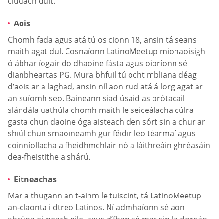
clúdach duit.
Aois
Chomh fada agus atá tú os cionn 18, ansin tá seans
maith agat dul. Cosnaíonn LatinoMeetup mionaoisigh
ó ábhar íogair do dhaoine fásta agus oibríonn sé
dianbheartas PG. Mura bhfuil tú ocht mbliana déag
d’aois ar a laghad, ansin níl aon rud atá á lorg agat ar
an suíomh seo. Baineann siad úsáid as prótacail
slándála uathúla chomh maith le seiceálacha cúlra
gasta chun daoine óga aisteach den sórt sin a chur ar
shiúl chun smaoineamh gur féidir leo téarmaí agus
coinníollacha a fheidhmchláir nó a láithreáin ghréasáin
dea-fheistithe a shárú.
Eitneachas
Mar a thugann an t-ainm le tuiscint, tá LatinoMeetup
an-claonta i dtreo Latinos. Ní admhaíonn sé aon