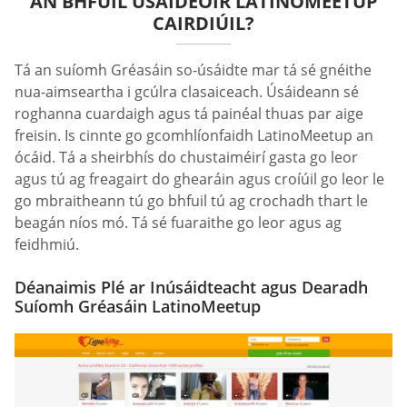
AN BHFUIL ÚSÁIDEOIR LATINOMEETUP
CAIRDIÚIL?
Tá an suíomh Gréasáin so-úsáidte mar tá sé gnéithe
nua-aimseartha i gcúlra clasaiceach. Úsáideann sé
roghanna cuardaigh agus tá painéal thuas par aige
freisin. Is cinnte go gcomhlíonfaidh LatinoMeetup an
ócáid. Tá a sheirbhís do chustaiméirí gasta go leor
agus tú ag freagairt do ghearáin agus croíúil go leor le
go mbraitheann tú go bhfuil tú ag crochadh thart le
beagán níos mó. Tá sé fuaraithe go leor agus ag
feidhmiú.
Déanaimis Plé ar Inúsáidteacht agus Dearadh
Suíomh Gréasáin LatinoMeetup