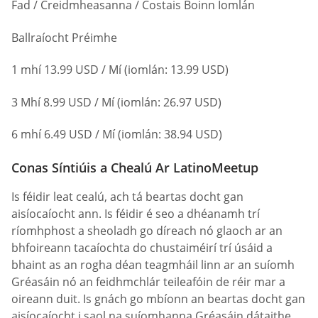
Fad / Creidmheasanna / Costais Boinn Iomlán
Ballraíocht Préimhe
1 mhí 13.99 USD / Mí (iomlán: 13.99 USD)
3 Mhí 8.99 USD / Mí (iomlán: 26.97 USD)
6 mhí 6.49 USD / Mí (iomlán: 38.94 USD)
Conas Síntiúis a Chealú Ar LatinoMeetup
Is féidir leat cealú, ach tá beartas docht gan
aisíocaíocht ann. Is féidir é seo a dhéanamh trí
ríomhphost a sheoladh go díreach nó glaoch ar an
bhfoireann tacaíochta do chustaiméirí trí úsáid a
bhaint as an rogha déan teagmháil linn ar an suíomh
Gréasáin nó an feidhmchlár teileafóin de réir mar a
oireann duit. Is gnách go mbíonn an beartas docht gan
aisíocaíocht i saol na suíomhanna Gréasáin dátaithe,