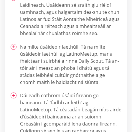
Laidineach. Úsáideann sé sraith giuirléidí
uamhnach, agus halgartaim dea-shuite chun
Latinos ar fud Stáit Aontaithe Mheiriceá agus
Ceanada a réiteach agus a mheaitseáil ar
bhealaí nár chualathas roimhe seo.
Na mílte úsáideoir laethúil. Tá na mílte
úsáideoir laethúil ag LatinoMeetup, mar a
fheictear i suirbhé a rinne Daily Scout. Tá an-
tóir air i measc an phobail dhátú agus tá
stádas leibhéal cultúir gnóthaithe aige
chomh maith le haidiacht náisiúnta.
Dáileadh cothrom úsáidí fireann go
baineann. Tá 'fadhb ar leith' ag
LatinoMeetup. Tá céatadán beagán níos airde
d’úsáideoirí baineanna ar an suíomh
Gréasáin i gcomparáid lena daonra fireann.
Cuidíonn sé seo leis an radharcra agus