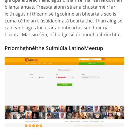
ghrúpa eitneach eile, agus d’fhan sé mar sin le dornán
blianta anuas. Freastalaíonn sé ar a chustaiméirí ar
leith agus ní théann sé i gcoinne an bheartais seo is
cuma cé hé an t-úsáideoir atá beartaithe. Tharraing sé
cáineadh agus locht ar an mbeartas seo thar na
blianta. Mar sin féin, ní budge sé ón modh oibríochta.
Príomhghnéithe Suimiúla LatinoMeetup