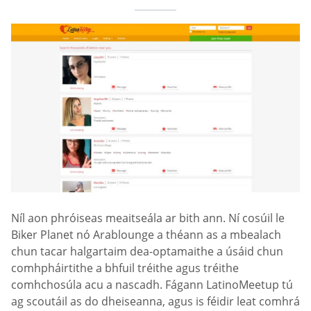
Níl aon phróiseas meaitseála ar bith ann. Ní cosúil le
Biker Planet nó Arablounge a théann as a mbealach
chun tacar halgartaim dea-optamaithe a úsáid chun
comhpháirtithe a bhfuil tréithe agus tréithe
comhchosúla acu a nascadh. Fágann LatinoMeetup tú
ag scoutáil as do dheiseanna, agus is féidir leat comhrá