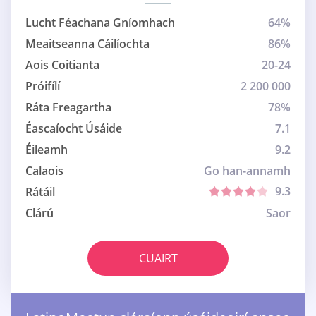
Lucht Féachana Gníomhach
64%
Meaitseanna Cáilíochta
86%
Aois Coitianta
20-24
Próifílí
2 200 000
Ráta Freagartha
78%
Éascaíocht Úsáide
7.1
Éileamh
9.2
Calaois
Go han-annamh
9.3
Rátáil
Clárú
Saor
CUAIRT