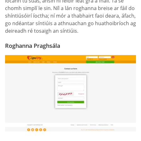
íocann tú suas, ansin ní féidir leat grá a fháil. Tá sé
chomh simplí le sin. Níl a lán roghanna breise ar fáil do
shíntiúsóirí íoctha; ní mór a thabhairt faoi deara, áfach,
go ndéantar síntiúis a athnuachan go huathoibríoch ag
deireadh ré tosaigh an síntiúis.
Roghanna Praghsála