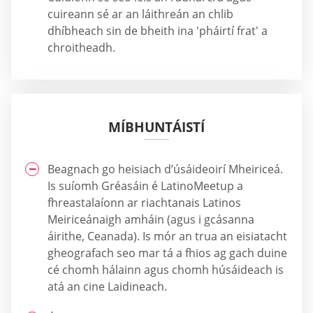
cuireann sé ar an láithreán an chlib
dhíbheach sin de bheith ina 'pháirtí frat' a
chroitheadh.
MÍBHUNTÁISTÍ
Beagnach go heisiach d’úsáideoirí Mheiriceá.
Is suíomh Gréasáin é LatinoMeetup a
fhreastalaíonn ar riachtanais Latinos
Meiriceánaigh amháin (agus i gcásanna
áirithe, Ceanada). Is mór an trua an eisiatacht
gheografach seo mar tá a fhios ag gach duine
cé chomh hálainn agus chomh húsáideach is
atá an cine Laidineach.