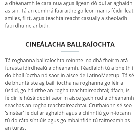
a dhéanamh le cara nua agus ligean dó dul ar aghaidh
as sin. Tá an comhrá fuaraithe go leor mar is féidir leat
smiles, flirt, agus teachtaireacht casually a sheoladh
faoi dhuine ar bith.
CINEÁLACHA BALLRAÍOCHTA
Tá roghanna ballraíochta roinnte ina dhá fhoirm atá
furasta idirdhealú a dhéanamh. Féadfaidh tú a bheith i
do bhall íoctha nó saor in aisce de LatinoMeetup. Tá sé
de bhuntáiste ag baill íoctha na roghanna go léir a
úsáid, go háirithe an rogha teachtaireachtaí; áfach, is
féidir le húsáideoirí saor in aisce gach rud a dhéanamh
seachas an rogha teachtaireachtaí. Cruthaíonn sé seo
‘sinséar’ le dul ar aghaidh agus a chinntiú go n-íocann
tú do ráta síntiúis agus go mbainfidh tú taitneamh as
an turas.