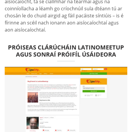
aisíocaíocht, tá sé ciallmhar na téarmaí agus na
coinníollacha a léamh go críochnúil sula dtéann tú ar
chosán le do chuid airgid ag fáil pacáiste síntiúis – is é
fírinne an scéil nach ionann aon aisíocaíochtaí agus
aon aisíocaíochtaí.
PRÓISEAS CLÁRÚCHÁIN LATINOMEETUP
AGUS SONRAÍ PRÓIFÍL ÚSÁIDEORA