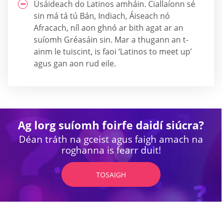
Úsáideach do Latinos amháin. Ciallaíonn sé
sin má tá tú Bán, Indiach, Áiseach nó
Afracach, níl aon ghnó ar bith agat ar an
suíomh Gréasáin sin. Mar a thugann an t-
ainm le tuiscint, is faoi ‘Latinos to meet up’
agus gan aon rud eile.
Ag lorg suíomh foirfe daidí siúcra?
Déan tráth na gceist agus faigh amach na
roghanna is fearr duit!
TOSAIGH