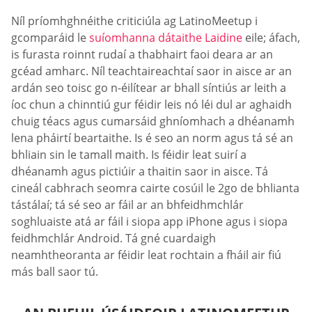
Níl príomhghnéithe criticiúla ag LatinoMeetup i
gcomparáid le
suíomhanna dátaithe Laidine
eile; áfach,
is furasta roinnt rudaí a thabhairt faoi deara ar an
gcéad amharc. Níl teachtaireachtaí saor in aisce ar an
ardán seo toisc go n-éilítear ar bhall síntiús ar leith a
íoc chun a chinntiú gur féidir leis nó léi dul ar aghaidh
chuig téacs agus cumarsáid ghníomhach a dhéanamh
lena pháirtí beartaithe. Is é seo an norm agus tá sé an
bhliain sin le tamall maith. Is féidir leat suirí a
dhéanamh agus pictiúir a thaitin saor in aisce. Tá
cineál cabhrach seomra cairte cosúil le 2go de bhlianta
tástálaí; tá sé seo ar fáil ar an bhfeidhmchlár
soghluaiste atá ar fáil i siopa app iPhone agus i siopa
feidhmchlár Android. Tá gné cuardaigh
neamhtheoranta ar féidir leat rochtain a fháil air fiú
más ball saor tú.