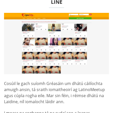
LÍNE
Cosúil le gach suíomh Gréasáin um dhátú cáilíochta
amuigh ansin, tá sraith iomaitheoirí ag LatinoMeetup
agus cúpla rogha eile. Mar sin féin, i réimse dhátú na
Laidine, níl iomaíocht láidir ann.