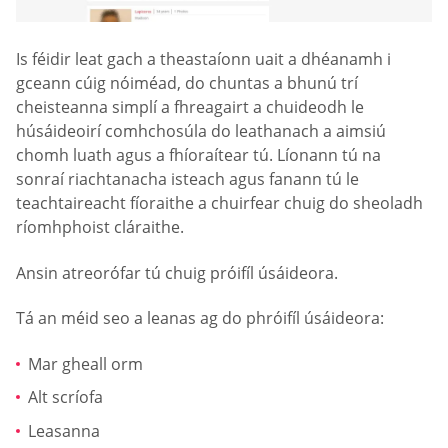
Is féidir leat gach a theastaíonn uait a dhéanamh i
gceann cúig nóiméad, do chuntas a bhunú trí
cheisteanna simplí a fhreagairt a chuideodh le
húsáideoirí comhchosúla do leathanach a aimsiú
chomh luath agus a fhíoraítear tú. Líonann tú na
sonraí riachtanacha isteach agus fanann tú le
teachtaireacht fíoraithe a chuirfear chuig do sheoladh
ríomhphoist cláraithe.
Ansin atreorófar tú chuig próifíl úsáideora.
Tá an méid seo a leanas ag do phróifíl úsáideora:
Mar gheall orm
Alt scríofa
Leasanna