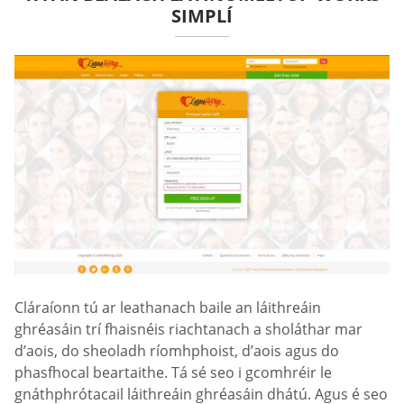
SIMPLÍ
Cláraíonn tú ar leathanach baile an láithreáin
ghréasáin trí fhaisnéis riachtanach a sholáthar mar
d’aois, do sheoladh ríomhphoist, d’aois agus do
phasfhocal beartaithe. Tá sé seo i gcomhréir le
gnáthphrótacail láithreáin ghréasáin dhátú. Agus é seo