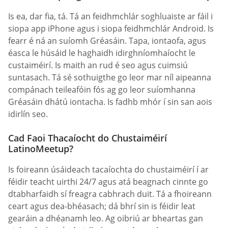
Is ea, dar fia, tá. Tá an feidhmchlár soghluaiste ar fáil i
siopa app iPhone agus i siopa feidhmchlár Android. Is
fearr é ná an suíomh Gréasáin. Tapa, iontaofa, agus
éasca le húsáid le haghaidh idirghníomhaíocht le
custaiméirí. Is maith an rud é seo agus cuimsiú
suntasach. Tá sé sothuigthe go leor mar níl aipeanna
compánach teileafóin fós ag go leor suíomhanna
Gréasáin dhátú iontacha. Is fadhb mhór í sin san aois
idirlín seo.
Cad Faoi Thacaíocht do Chustaiméirí
LatinoMeetup?
Is foireann úsáideach tacaíochta do chustaiméirí í ar
féidir teacht uirthi 24/7 agus atá beagnach cinnte go
dtabharfaidh sí freagra cabhrach duit. Tá a fhoireann
ceart agus dea-bhéasach; dá bhrí sin is féidir leat
gearáin a dhéanamh leo. Ag oibriú ar bheartas gan