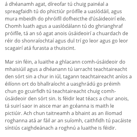
á dhéanamh agat, díreofar tú chuig painéal a
spreagfaidh tú do phictiúr próifíle a uaslódáil, agus
mura mbeidh do phróifíl dofheicthe d’úsáideoirí eile.
Chomh luath agus a uaslódálann tú do ghrianghraf
próifíle, tá an só agat anois úsáideoirí a chuardach de
réir do shonraíochtaí agus dul trí go leor agus go leor
scagairí atá furasta a thuiscint.
Mar sin féin, a luaithe a ghlacann comh-úsáideoir do
mhaisiúil agus a dhéanann tú iarracht teachtaireacht
den sórt sin a chur in iúl, tagann teachtaireacht aníos a
éilíonn ort do bhallraíocht a uasghrádú go préimh
chun go gcuirfidh tú teachtaireacht chuig comh-
úsáideoir den sórt sin. Is féidir leat téacs a chur anois,
tá suirí saor in aisce mar an gcéanna is maith le
pictiúir. Ach chun taitneamh a bhaint as an iliomad
roghanna atá ar fáil ar an suíomh, caithfidh tú pacáiste
síntiús caighdeánach a roghnú a luaithe is féidir.