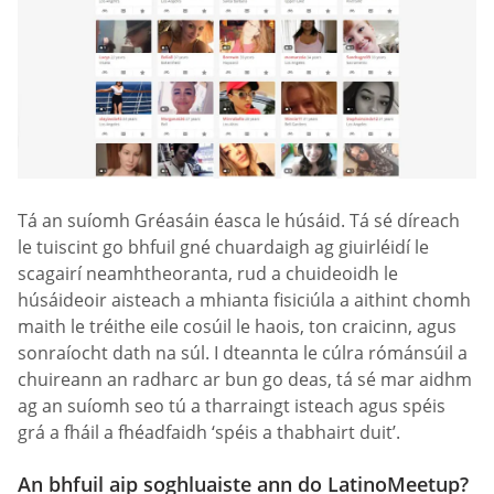
Tá an suíomh Gréasáin éasca le húsáid. Tá sé díreach
le tuiscint go bhfuil gné chuardaigh ag giuirléidí le
scagairí neamhtheoranta, rud a chuideoidh le
húsáideoir aisteach a mhianta fisiciúla a aithint chomh
maith le tréithe eile cosúil le haois, ton craicinn, agus
sonraíocht dath na súl. I dteannta le cúlra rómánsúil a
chuireann an radharc ar bun go deas, tá sé mar aidhm
ag an suíomh seo tú a tharraingt isteach agus spéis
grá a fháil a fhéadfaidh ‘spéis a thabhairt duit’.
An bhfuil aip soghluaiste ann do LatinoMeetup?