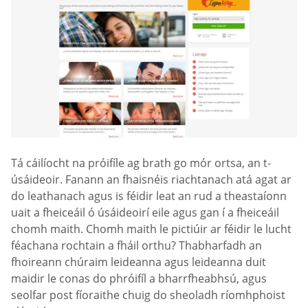
Tá cáilíocht na próifíle ag brath go mór ortsa, an t-
úsáideoir. Fanann an fhaisnéis riachtanach atá agat ar
do leathanach agus is féidir leat an rud a theastaíonn
uait a fheiceáil ó úsáideoirí eile agus gan í a fheiceáil
chomh maith. Chomh maith le pictiúir ar féidir le lucht
féachana rochtain a fháil orthu? Thabharfadh an
fhoireann chúraim leideanna agus leideanna duit
maidir le conas do phróifíl a bharrfheabhsú, agus
seolfar post fíoraithe chuig do sheoladh ríomhphoist