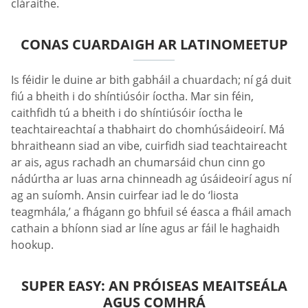
cláraithe.
CONAS CUARDAIGH AR LATINOMEETUP
Is féidir le duine ar bith gabháil a chuardach; ní gá duit
fiú a bheith i do shíntiúsóir íoctha. Mar sin féin,
caithfidh tú a bheith i do shíntiúsóir íoctha le
teachtaireachtaí a thabhairt do chomhúsáideoirí. Má
bhraitheann siad an vibe, cuirfidh siad teachtaireacht
ar ais, agus rachadh an chumarsáid chun cinn go
nádúrtha ar luas arna chinneadh ag úsáideoirí agus ní
ag an suíomh. Ansin cuirfear iad le do ‘liosta
teagmhála,’ a fhágann go bhfuil sé éasca a fháil amach
cathain a bhíonn siad ar líne agus ar fáil le haghaidh
hookup.
SUPER EASY: AN PRÓISEAS MEAITSEÁLA
AGUS COMHRÁ