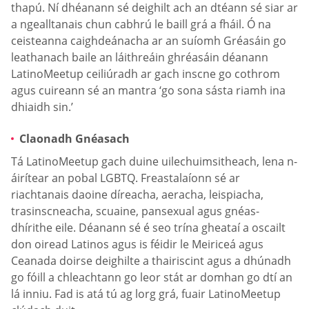
thapú. Ní dhéanann sé deighilt ach an dtéann sé siar ar
a ngealltanais chun cabhrú le baill grá a fháil. Ó na
ceisteanna caighdeánacha ar an suíomh Gréasáin go
leathanach baile an láithreáin ghréasáin déanann
LatinoMeetup ceiliúradh ar gach inscne go cothrom
agus cuireann sé an mantra ‘go sona sásta riamh ina
dhiaidh sin.’
Claonadh Gnéasach
Tá LatinoMeetup gach duine uilechuimsitheach, lena n-
áirítear an pobal LGBTQ. Freastalaíonn sé ar
riachtanais daoine díreacha, aeracha, leispiacha,
trasinscneacha, scuaine, pansexual agus gnéas-
dhírithe eile. Déanann sé é seo trína gheataí a oscailt
don oiread Latinos agus is féidir le Meiriceá agus
Ceanada doirse deighilte a thairiscint agus a dhúnadh
go fóill a chleachtann go leor stát ar domhan go dtí an
lá inniu. Fad is atá tú ag lorg grá, fuair LatinoMeetup