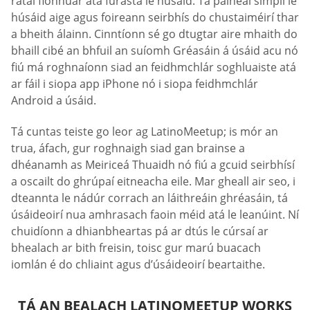
rátaí fionnuar atá furasta le húsáid. Tá painéal simplí le
húsáid aige agus foireann seirbhís do chustaiméirí thar
a bheith álainn. Cinntíonn sé go dtugtar aire mhaith do
bhaill cibé an bhfuil an suíomh Gréasáin á úsáid acu nó
fiú má roghnaíonn siad an feidhmchlár soghluaiste atá
ar fáil i siopa app iPhone nó i siopa feidhmchlár
Android a úsáid.
Tá cuntas teiste go leor ag LatinoMeetup; is mór an
trua, áfach, gur roghnaigh siad gan brainse a
dhéanamh as Meiriceá Thuaidh nó fiú a gcuid seirbhísí
a oscailt do ghrúpaí eitneacha eile. Mar gheall air seo, i
dteannta le nádúr corrach an láithreáin ghréasáin, tá
úsáideoirí nua amhrasach faoin méid atá le leanúint. Ní
chuidíonn a dhianbheartas pá ar dtús le cúrsaí ar
bhealach ar bith freisin, toisc gur marú buacach
iomlán é do chliaint agus d’úsáideoirí beartaithe.
TÁ AN BEALACH LATINOMEETUP WORKS