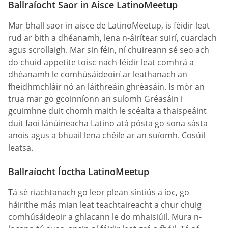
Ballraíocht Saor in Aisce LatinoMeetup
Mar bhall saor in aisce de LatinoMeetup, is féidir leat
rud ar bith a dhéanamh, lena n-áirítear suirí, cuardach
agus scrollaigh. Mar sin féin, ní chuireann sé seo ach
do chuid appetite toisc nach féidir leat comhrá a
dhéanamh le comhúsáideoirí ar leathanach an
fheidhmchláir nó an láithreáin ghréasáin. Is mór an
trua mar go gcoinníonn an suíomh Gréasáin i
gcuimhne duit chomh maith le scéalta a thaispeáint
duit faoi lánúineacha Latino atá pósta go sona sásta
anois agus a bhuail lena chéile ar an suíomh. Cosúil
leatsa.
Ballraíocht Íoctha LatinoMeetup
Tá sé riachtanach go leor plean síntiús a íoc, go
háirithe más mian leat teachtaireacht a chur chuig
comhúsáideoir a ghlacann le do mhaisiúil. Mura n-