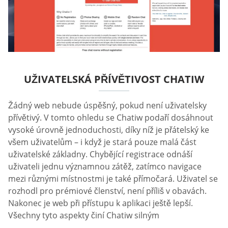
UŽIVATELSKÁ PŘÍVĚTIVOST CHATIW
Žádný web nebude úspěšný, pokud není uživatelsky
přívětivý. V tomto ohledu se Chatiw podaří dosáhnout
vysoké úrovně jednoduchosti, díky níž je přátelský ke
všem uživatelům – i když je stará pouze malá část
uživatelské základny. Chybějící registrace odnáší
uživateli jednu významnou zátěž, zatímco navigace
mezi různými místnostmi je také přímočará. Uživatel se
rozhodl pro prémiové členství, není příliš v obavách.
Nakonec je web při přístupu k aplikaci ještě lepší.
Všechny tyto aspekty činí Chatiw silným