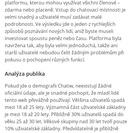
platformu, kterou mohou využívat všichni členové –
zdarma nebo placeně. Vstup do chatovací místnosti je
velmi snadný a uživatelé musí zadávat malé
podrobnosti. Ve výsledku jde o jeden z rychlejších
způsobů poznávání nových lidí, aniž byste museli
investovat spoustu peněz nebo času. Platforma byla
navržena tak, aby byla velmi jednoduchá, takže ani
starší uživatelé nebudou čelit žádným problémům při
pokusu o pochopení různých funkcí.
Analýza publika
Pokud jde o demografii Chatiw, neexistují žádné
oficiální údaje, ale je snadné pochopit, že mladí lidé
tento web převážně používají. Většina uživatelů spadá
mezi 18 až 25 lety. Významná část uživatelské základny
je mezi 18 až 20 lety. Přibližně 30% uživatelů spadá do
věku 25 až 30 let. Věkové skupiny nad 30 let tvoří pouze
10% uživatelské základny. Předvídatelně je přibližně