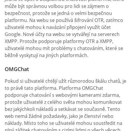
může být správnou volbou pro lidi se zájmem o
bezpečnost, protože se jedná o velmi bezpečnou
platformu. Na webu se používá šifrování OTR, zatímco
uživatelé mohou k navázání připojení využít účet
Google. Nové účty na webu se vytvářejí na serverech
XMPP. Protože podporuje platformy OTR a XMPP,
uživatelé mohou mít problémy s chatováním, které se
běžně vyskytují na jiných platformách.
OMGChat
Pokud si uživatelé chtějí užít různorodou škálu chatů, je
to právě tato platforma. Platforma OMGChat
podporuje chatování s webovými kamerami zdarma,
protože uživatelé z celého světa mohou komunikovat
bez jakýchkoli nákladů a setkávat se současně. Tento
web nemá žádné požadavky, jako je členství nebo
náklady. Místo toho se uživatelé mohou soustředit na
plný zážitek chatováním s cizími lidmi o všech věcech.