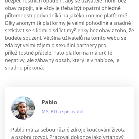
bezpečnostních opatření, aby se uživatelé mohli bez
obav zapojit, ale vždy je třeba být opatrní ohledně
přítomnosti podvodníků na jakékoli online platformě.
Díky anonymitě platformy je velmi pohodlné a snadné
setkávat se s lidmi a sdílet myšlenky bez obav z toho, že
budete souzeni. Většina uživatelů na tomto webu se
zdá být velmi zájem o sexuální partnery pro
příležitostné přátele. Tato platforma má určité
negativy, ale zábavný obsah, který je v nabídce, je
snadno překoná.
Pablo
MS, RD a spisovatel
Pablo má za sebou různé zdroje koučování života
a osobní rozvoj. Pracoval dokonce jako vztahový