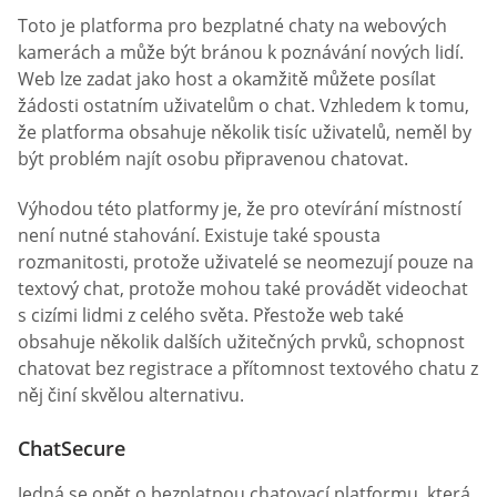
Toto je platforma pro bezplatné chaty na webových
kamerách a může být bránou k poznávání nových lidí.
Web lze zadat jako host a okamžitě můžete posílat
žádosti ostatním uživatelům o chat. Vzhledem k tomu,
že platforma obsahuje několik tisíc uživatelů, neměl by
být problém najít osobu připravenou chatovat.
Výhodou této platformy je, že pro otevírání místností
není nutné stahování. Existuje také spousta
rozmanitosti, protože uživatelé se neomezují pouze na
textový chat, protože mohou také provádět videochat
s cizími lidmi z celého světa. Přestože web také
obsahuje několik dalších užitečných prvků, schopnost
chatovat bez registrace a přítomnost textového chatu z
něj činí skvělou alternativu.
ChatSecure
Jedná se opět o bezplatnou chatovací platformu, která