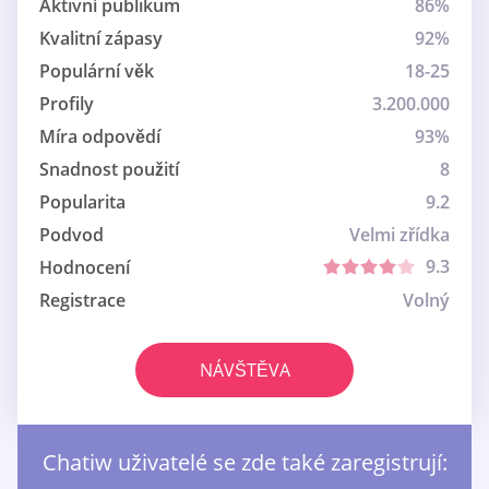
Aktivní publikum
86%
Kvalitní zápasy
92%
Populární věk
18-25
Profily
3.200.000
Míra odpovědí
93%
Snadnost použití
8
Popularita
9.2
Podvod
Velmi zřídka
9.3
Hodnocení
Registrace
Volný
NÁVŠTĚVA
Chatiw uživatelé se zde také zaregistrují: