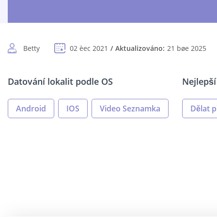
Betty
02 èec 2021
Aktualizováno:
21 bøe 2025
Datování lokalit podle OS
Nejlepš
Android
IOS
Video Seznamka
Dělat p