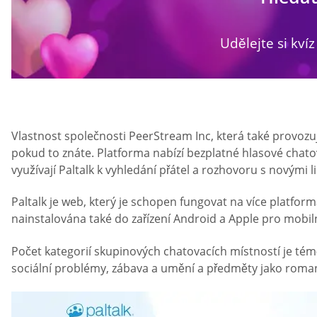
Udělejte si kvíz
Vlastnost společnosti PeerStream Inc, která také provozuj
pokud to znáte. Platforma nabízí bezplatné hlasové chato
využívají Paltalk k vyhledání přátel a rozhovoru s novými 
Paltalk je web, který je schopen fungovat na více platf
nainstalována také do zařízení Android a Apple pro mobiln
Počet kategorií skupinových chatovacích místností je témě
sociální problémy, zábava a umění a předměty jako romant