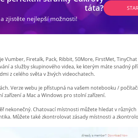
táta?
STA
 a zjistěte nejlepší možnosti!
e Vumber, Firetalk, Pack, Ribbit, 50More, FirstMet, TinyChat
vání a služby skupinového videa, ke kterým máte snadný přís
lidmi z celého světa v živých videochatech.
ormách. Verze webu je přístupná na vašem notebooku / počít
í zařízení a Mac a Windows pro stolní zařízení.
ř nekonečný. Chatovací místnosti můžete hledat v různých kat
ika. Můžete také zkontrolovat zásady místnosti a zkontrolo