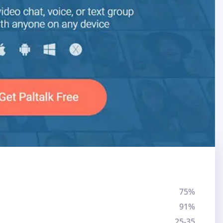
75%
91%
25-35