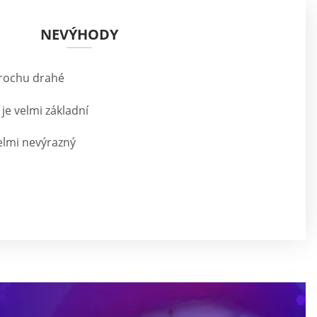
NEVÝHODY
trochu drahé
je velmi základní
elmi nevýrazný