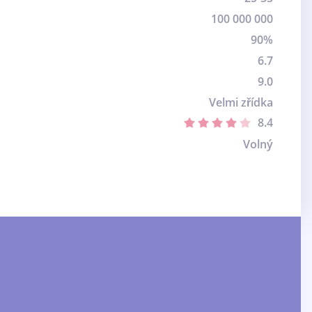
100 000 000
90%
6.7
9.0
Velmi zřídka
8.4
Volný