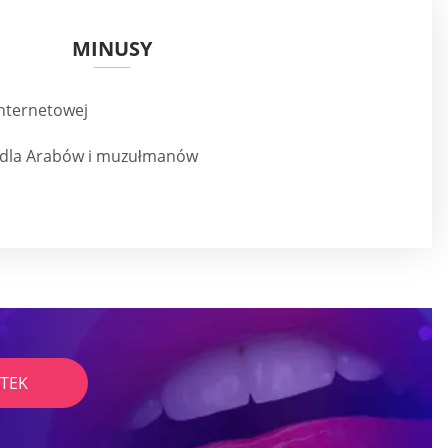
MINUSY
internetowej
o dla Arabów i muzułmanów
TEK