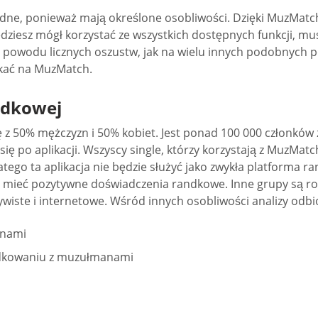
e, ponieważ mają określone osobliwości. Dzięki MuzMatch 
iesz mógł korzystać ze wszystkich dostępnych funkcji, musi
pieć z powodu licznych oszustw, jak na wielu innych podobnych
kać na MuzMatch.
ndkowej
 50% mężczyzn i 50% kobiet. Jest ponad 100 000 członków z U
 po aplikacji. Wszyscy single, którzy korzystają z MuzMatch
atego ta aplikacja nie będzie służyć jako zwykła platforma
chcą mieć pozytywne doświadczenia randkowe. Inne grupy są
ywiste i internetowe. Wśród innych osobliwości analizy odbi
anami
andkowaniu z muzułmanami