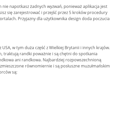
nie napotkasz żadnych wyzwań, ponieważ aplikacja jest
sz się zarejestrować i przejść przez 5 kroków procedury
 portalach. Przyjazny dla użytkownika design doda poczucia
SA, w tym duża część z Wielkiej Brytanii i innych krajów.
, traktują randki poważnie i są chętni do spotkania
 randkowa ani randkowa. Najbardziej rozpowszechnioną
 rozmieszczone równomiernie i są posłuszne muzułmańskim
orców są: