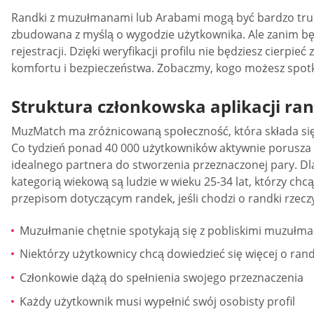
Randki z muzułmanami lub Arabami mogą być bardzo trudn
zbudowana z myślą o wygodzie użytkownika. Ale zanim będz
rejestracji. Dzięki weryfikacji profilu nie będziesz cier
komfortu i bezpieczeństwa. Zobaczmy, kogo możesz spot
Struktura członkowska aplikacji ra
MuzMatch ma zróżnicowaną społeczność, która składa się z
Co tydzień ponad 40 000 użytkowników aktywnie porusza się
idealnego partnera do stworzenia przeznaczonej pary. Dl
kategorią wiekową są ludzie w wieku 25-34 lat, którzy 
przepisom dotyczącym randek, jeśli chodzi o randki rzecz
Muzułmanie chętnie spotykają się z pobliskimi muzułm
Niektórzy użytkownicy chcą dowiedzieć się więcej o r
Członkowie dążą do spełnienia swojego przeznaczenia
Każdy użytkownik musi wypełnić swój osobisty profil