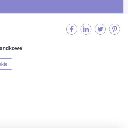
 randkowe
kie