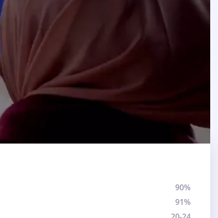
90%
91%
20-24