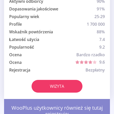
Aktywni odbiorcy
90%
Dopasowania jakościowe
91%
Popularny wiek
25-29
Profile
1 700 000
Wskaźnik powtórzenia
88%
Łatwość użycia
7.4
Popularność
9.2
Ocena
Bardzo rzadko
9.6
Ocena
Rejestracja
Bezpłatny
WIZYTA
WooPlus użytkownicy również się tutaj
rejestrują: