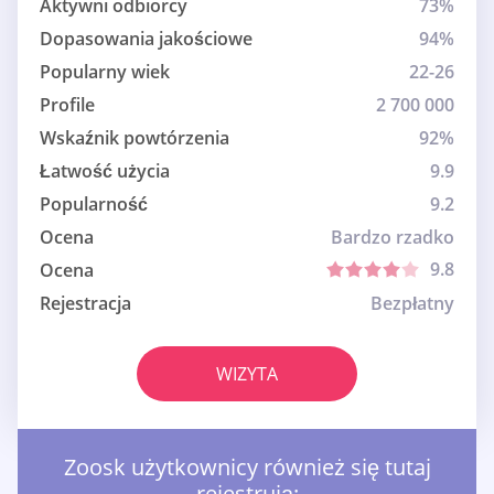
Aktywni odbiorcy
73%
Dopasowania jakościowe
94%
Popularny wiek
22-26
Profile
2 700 000
Wskaźnik powtórzenia
92%
Łatwość użycia
9.9
Popularność
9.2
Ocena
Bardzo rzadko
9.8
Ocena
Rejestracja
Bezpłatny
WIZYTA
Zoosk użytkownicy również się tutaj
rejestrują: