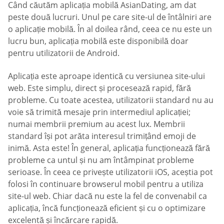
Când căutăm aplicația mobilă AsianDating, am dat
peste două lucruri. Unul pe care site-ul de întâlniri are
o aplicație mobilă. În al doilea rând, ceea ce nu este un
lucru bun, aplicația mobilă este disponibilă doar
pentru utilizatorii de Android.
Aplicația este aproape identică cu versiunea site-ului
web. Este simplu, direct și procesează rapid, fără
probleme. Cu toate acestea, utilizatorii standard nu au
voie să trimită mesaje prin intermediul aplicației;
numai membrii premium au acest lux. Membrii
standard își pot arăta interesul trimițând emoji de
inimă. Asta este! În general, aplicația funcționează fără
probleme ca untul și nu am întâmpinat probleme
serioase. În ceea ce privește utilizatorii iOS, aceștia pot
folosi în continuare browserul mobil pentru a utiliza
site-ul web. Chiar dacă nu este la fel de convenabil ca
aplicația, încă funcționează eficient și cu o optimizare
excelentă și încărcare rapidă.