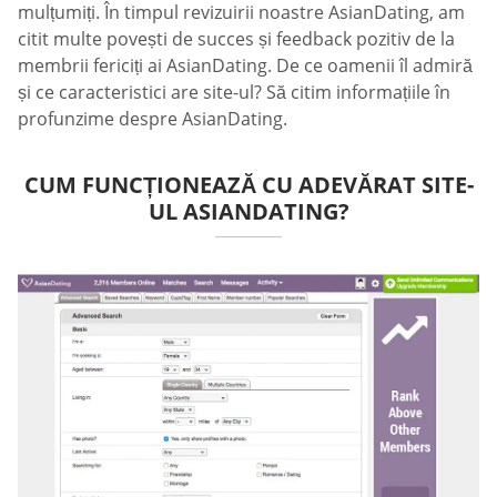
mulțumiți. În timpul revizuirii noastre AsianDating, am
citit multe povești de succes și feedback pozitiv de la
membrii fericiți ai AsianDating. De ce oamenii îl admiră
și ce caracteristici are site-ul? Să citim informațiile în
profunzime despre AsianDating.
CUM FUNCȚIONEAZĂ CU ADEVĂRAT SITE-
UL ASIANDATING?