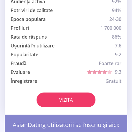
Audiență activă
92%
Potriviri de calitate
94%
Epoca populara
24-30
Profiluri
1 700 000
Rata de răspuns
86%
Ușurință în utilizare
7.6
Popularitate
9.2
Fraudă
Foarte rar
9.3
Evaluare
Înregistrare
Gratuit
VIZITA
AsianDating utilizatorii se înscriu și aici: