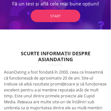
Fă un test și află cele mai bune opțiuni!
START
SCURTE INFORMAȚII DESPRE
ASIANDATING
AsianDating a fost fondată în 2000, ceea ce înseamnă
că funcționează de aproximativ 20 de ani. Site-ul
trebuie să aibă rezultate promițătoare și să funcționeze
excelent pentru a-și menține reputația atât de mult
timp. Este unul dintre primele proiecte ale Cupid
Media. Rețeaua are multe site-uri de întâlniri sub
umbrela sa și majoritatea dintre ele au mulți membri