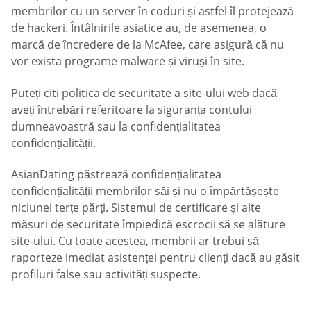
membrilor cu un server în coduri și astfel îl protejează
de hackeri. Întâlnirile asiatice au, de asemenea, o
marcă de încredere de la McAfee, care asigură că nu
vor exista programe malware și viruși în site.
Puteți citi politica de securitate a site-ului web dacă
aveți întrebări referitoare la siguranța contului
dumneavoastră sau la confidențialitatea
confidențialității.
AsianDating păstrează confidențialitatea
confidențialității membrilor săi și nu o împărtășește
niciunei terțe părți. Sistemul de certificare și alte
măsuri de securitate împiedică escrocii să se alăture
site-ului. Cu toate acestea, membrii ar trebui să
raporteze imediat asistenței pentru clienți dacă au găsit
profiluri false sau activități suspecte.