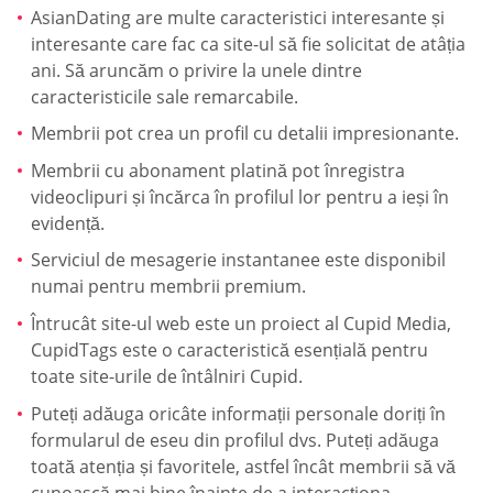
AsianDating are multe caracteristici interesante și
interesante care fac ca site-ul să fie solicitat de atâția
ani. Să aruncăm o privire la unele dintre
caracteristicile sale remarcabile.
Membrii pot crea un profil cu detalii impresionante.
Membrii cu abonament platină pot înregistra
videoclipuri și încărca în profilul lor pentru a ieși în
evidență.
Serviciul de mesagerie instantanee este disponibil
numai pentru membrii premium.
Întrucât site-ul web este un proiect al Cupid Media,
CupidTags este o caracteristică esențială pentru
toate site-urile de întâlniri Cupid.
Puteți adăuga oricâte informații personale doriți în
formularul de eseu din profilul dvs. Puteți adăuga
toată atenția și favoritele, astfel încât membrii să vă
cunoască mai bine înainte de a interacționa.