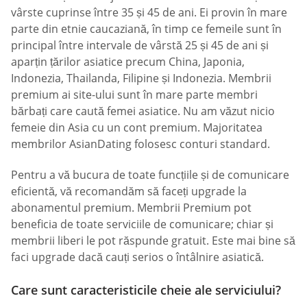
vârste cuprinse între 35 și 45 de ani. Ei provin în mare
parte din etnie caucaziană, în timp ce femeile sunt în
principal între intervale de vârstă 25 și 45 de ani și
aparțin țărilor asiatice precum China, Japonia,
Indonezia, Thailanda, Filipine și Indonezia. Membrii
premium ai site-ului sunt în mare parte membri
bărbați care caută femei asiatice. Nu am văzut nicio
femeie din Asia cu un cont premium. Majoritatea
membrilor AsianDating folosesc conturi standard.
Pentru a vă bucura de toate funcțiile și de comunicare
eficientă, vă recomandăm să faceți upgrade la
abonamentul premium. Membrii Premium pot
beneficia de toate serviciile de comunicare; chiar și
membrii liberi le pot răspunde gratuit. Este mai bine să
faci upgrade dacă cauți serios o întâlnire asiatică.
Care sunt caracteristicile cheie ale serviciului?