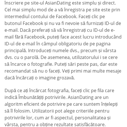
înscriere pe site-ul AsianDating este simplu și direct.
Cel mai simplu mod de a vă înregistra pe site este prin
intermediul contului de Facebook. Faceți clic pe
butonul Facebook și nu va fi nevoie să furnizați ID-ul de
e-mail. Dacă preferați să vă înregistrați cu ID-ul de e-
mail fără Facebook, puteți face acest lucru introducând
ID-ul de e-mail în câmpul obligatoriu de pe pagina
principală. Introduceți numele dvs., precum și vârsta
dvs. cu o parolă. De asemenea, utilizatorului i se cere
să încarce o fotografie. Puteți sări peste pas, dar este
recomandat să nu o faceți. Veți primi mai multe mesaje
dacă încărcați o imagine grozavă.
După ce ați încărcat fotografia, faceți clic pe fila care
indică Îmbunătățiți potrivirile. AsianDating are un
algoritm eficient de potrivire pe care suntem înțelepți
să îl folosim. Utilizatorii pot alege criteriile pentru
potrivirile lor, cum ar fi aspectul, personalitatea și
vârsta, pentru a obține rezultate satisfăcătoare.