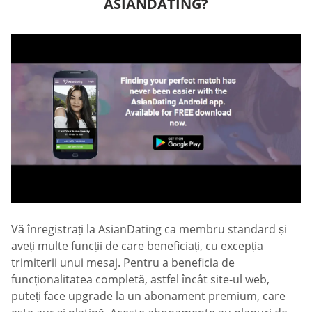
ASIANDATING?
Vă înregistrați la AsianDating ca membru standard și
aveți multe funcții de care beneficiați, cu excepția
trimiterii unui mesaj. Pentru a beneficia de
funcționalitatea completă, astfel încât site-ul web,
puteți face upgrade la un abonament premium, care