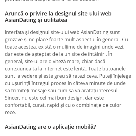
Aruncă o privire la designul site-ului web
AsianDating și utilitatea
Interfața și designul site-ului web AsianDating sunt
grozave și ne place foarte mult aspectul în general. Cu
toate acestea, există o mulțime de imagini unde vezi,
dar este de așteptat de la un site de întâlniri. În
general, site-ul are o viteză mare, chiar dacă
conexiunea ta la internet este lentă. Toate butoanele
sunt la vedere și este greu să ratezi ceva. Puteți înțelege
cu ușurință întregul proces în câteva minute de unde
să trimiteți mesaje sau cum să vă arătați interesul.
Sincer, nu este cel mai bun design, dar este
confortabil, curat, rapid și cu o combinație de culori
rece.
AsianDating are o aplicație mobilă?