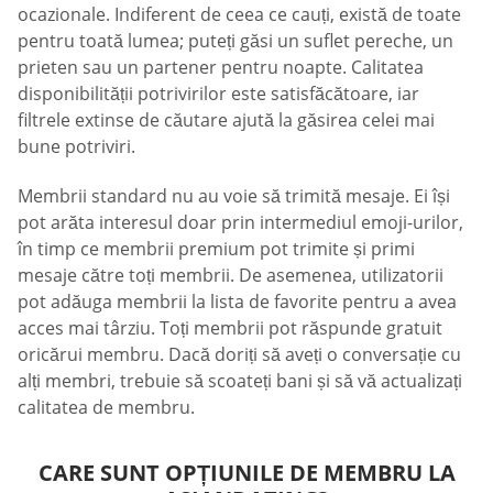
ocazionale. Indiferent de ceea ce cauți, există de toate
pentru toată lumea; puteți găsi un suflet pereche, un
prieten sau un partener pentru noapte. Calitatea
disponibilității potrivirilor este satisfăcătoare, iar
filtrele extinse de căutare ajută la găsirea celei mai
bune potriviri.
Membrii standard nu au voie să trimită mesaje. Ei își
pot arăta interesul doar prin intermediul emoji-urilor,
în timp ce membrii premium pot trimite și primi
mesaje către toți membrii. De asemenea, utilizatorii
pot adăuga membrii la lista de favorite pentru a avea
acces mai târziu. Toți membrii pot răspunde gratuit
oricărui membru. Dacă doriți să aveți o conversație cu
alți membri, trebuie să scoateți bani și să vă actualizați
calitatea de membru.
CARE SUNT OPȚIUNILE DE MEMBRU LA