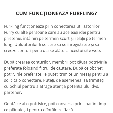
CUM FUNCȚIONEAZĂ FURFLING?
FurFling funcționează prin conectarea utilizatorilor
Furry cu alte persoane care au aceleași idei pentru
prietenie, întâlniri pe termen scurt și relații pe termen
lung. Utilizatorilor li se cere să se înregistreze și să
creeze conturi pentru a se alătura acestui site web.
După crearea conturilor, membrii pot căuta potrivirile
preferate folosind filtrul de căutare. După ce obțineți
potrivirile preferate, le puteți trimite un mesaj pentru a
solicita o conectare. Puteți, de asemenea, să trimiteți
cu ochiul pentru a atrage atenția potențialului dvs.
partener.
Odată ce ai o potrivire, poți conversa prin chat în timp
ce plănuiești pentru o întâlnire fizică.