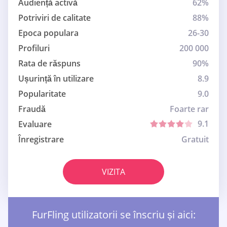
Audiență activă
62%
Potriviri de calitate
88%
Epoca populara
26-30
Profiluri
200 000
Rata de răspuns
90%
Ușurință în utilizare
8.9
Popularitate
9.0
Fraudă
Foarte rar
9.1
Evaluare
Înregistrare
Gratuit
VIZITA
FurFling utilizatorii se înscriu și aici: