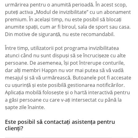
urmărirea pentru o anumită perioadă. În acest scop,
puteți activa „Modul de invizibilitate” cu un abonament
premium. În același timp, nu este posibil să blocați
anumite spații, cum ar fi biroul, sala de sport sau casa.
Din motive de siguranță, nu este recomandabil.
Între timp, utilizatorii pot programa invizibilitatea
atunci când nu sunt dispuși să se încrucișeze cu alte
persoane. De asemenea, își pot întrerupe conturile,
dar alți membri Happn nu vor mai putea să vă vadă
mesajul și să vă urmărească. Butoanele pot fi accesate
cu ușurință și este posibilă gestionarea notificărilor.
Aplicația mobilă folosește și o hartă interactivă pentru
a găsi persoane cu care v-ați intersectat cu până la
șapte zile înainte.
Este posibil să contactați asistența pentru
clienți?