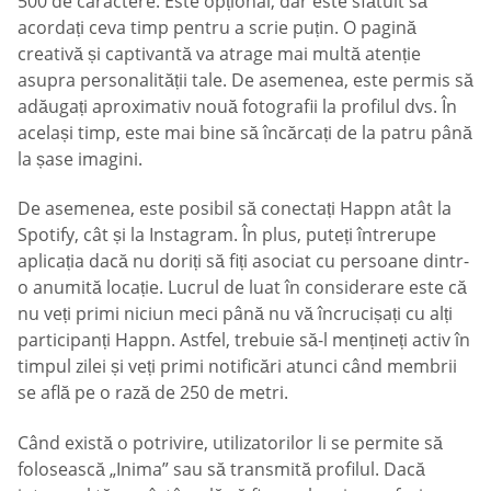
500 de caractere. Este opțional, dar este sfătuit să
acordați ceva timp pentru a scrie puțin. O pagină
creativă și captivantă va atrage mai multă atenție
asupra personalității tale. De asemenea, este permis să
adăugați aproximativ nouă fotografii la profilul dvs. În
același timp, este mai bine să încărcați de la patru până
la șase imagini.
De asemenea, este posibil să conectați Happn atât la
Spotify, cât și la Instagram. În plus, puteți întrerupe
aplicația dacă nu doriți să fiți asociat cu persoane dintr-
o anumită locație. Lucrul de luat în considerare este că
nu veți primi niciun meci până nu vă încrucișați cu alți
participanți Happn. Astfel, trebuie să-l mențineți activ în
timpul zilei și veți primi notificări atunci când membrii
se află pe o rază de 250 de metri.
Când există o potrivire, utilizatorilor li se permite să
folosească „Inima” sau să transmită profilul. Dacă