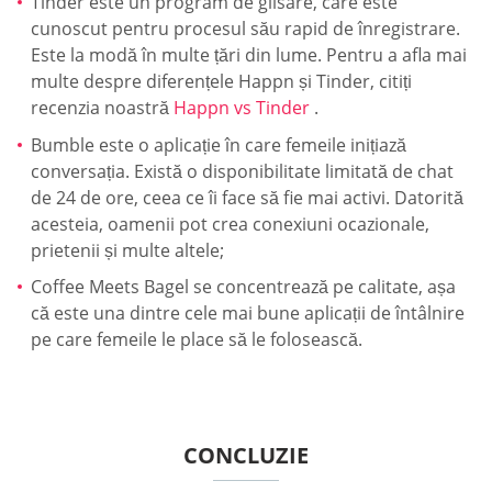
Tinder este un program de glisare, care este
cunoscut pentru procesul său rapid de înregistrare.
Este la modă în multe țări din lume. Pentru a afla mai
multe despre diferențele Happn și Tinder, citiți
recenzia noastră
Happn vs Tinder
.
Bumble este o aplicație în care femeile inițiază
conversația. Există o disponibilitate limitată de chat
de 24 de ore, ceea ce îi face să fie mai activi. Datorită
acesteia, oamenii pot crea conexiuni ocazionale,
prietenii și multe altele;
Coffee Meets Bagel se concentrează pe calitate, așa
că este una dintre cele mai bune aplicații de întâlnire
pe care femeile le place să le folosească.
CONCLUZIE