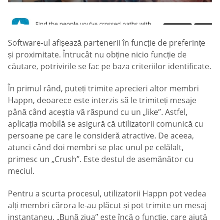
Software-ul afișează partenerii în funcție de preferințe
și proximitate. Întrucât nu obține nicio funcție de
căutare, potrivirile se fac pe baza criteriilor identificate.
În primul rând, puteți trimite aprecieri altor membri
Happn, deoarece este interzis să le trimiteți mesaje
până când aceștia vă răspund cu un „like”. Astfel,
aplicația mobilă se asigură că utilizatorii comunică cu
persoane pe care le consideră atractive. De aceea,
atunci când doi membri se plac unul pe celălalt,
primesc un „Crush”. Este destul de asemănător cu
meciul.
Pentru a scurta procesul, utilizatorii Happn pot vedea
alți membri cărora le-au plăcut și pot trimite un mesaj
instantaneu. „Bună ziua” este încă o funcție, care ajută