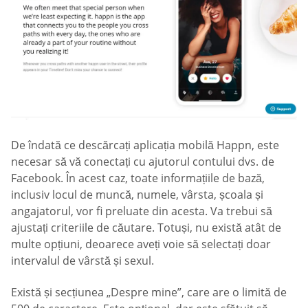
De îndată ce descărcați aplicația mobilă Happn, este
necesar să vă conectați cu ajutorul contului dvs. de
Facebook. În acest caz, toate informațiile de bază,
inclusiv locul de muncă, numele, vârsta, școala și
angajatorul, vor fi preluate din acesta. Va trebui să
ajustați criteriile de căutare. Totuși, nu există atât de
multe opțiuni, deoarece aveți voie să selectați doar
intervalul de vârstă și sexul.
Există și secțiunea „Despre mine”, care are o limită de