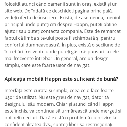
folosită atunci când oamenii sunt în oraș, există și un
site web. De îndată ce deschideți pagina principală,
vedeți oferta de înscriere. Există, de asemenea, meniul
principal unde puteți citi despre Happn, puteți obține
ajutor sau puteți contacta compania. Este de remarcat
faptul că limba site-ului poate fi schimbată și pentru
confortul dumneavoastră. În plus, există o secțiune de
întrebări frecvente unde puteți găsi răspunsuri la cele
mai frecvente întrebări. În general, are un design
simplu, care este foarte ușor de navigat.
Aplicația mobilă Happn este suficient de bună?
Interfața este curată și simplă, ceea ce o face foarte
ușor de utilizat. Nu este greu de navigat, datorită
designului său modern. Chiar și atunci când Happn
este închis, va continua să urmărească unde mergeți și
obțineți meciuri. Dacă există o problemă cu privire la
confidențialitatea dvs., sunteți liber să restricționați