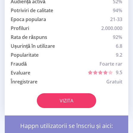
Audiență activă
52%
Potriviri de calitate
94%
Epoca populara
21-33
Profiluri
2.000.000
Rata de răspuns
92%
Ușurință în utilizare
6.8
Popularitate
9.2
Fraudă
Foarte rar
9.5
Evaluare
Înregistrare
Gratuit
VIZITA
Happn utilizatorii se înscriu și aici: