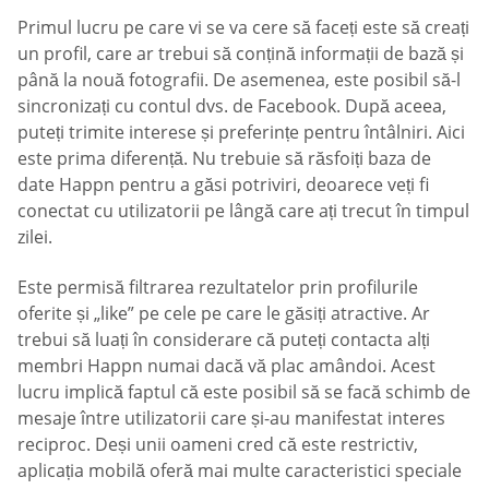
Primul lucru pe care vi se va cere să faceți este să creați
un profil, care ar trebui să conțină informații de bază și
până la nouă fotografii. De asemenea, este posibil să-l
sincronizați cu contul dvs. de Facebook. După aceea,
puteți trimite interese și preferințe pentru întâlniri. Aici
este prima diferență. Nu trebuie să răsfoiți baza de
date Happn pentru a găsi potriviri, deoarece veți fi
conectat cu utilizatorii pe lângă care ați trecut în timpul
zilei.
Este permisă filtrarea rezultatelor prin profilurile
oferite și „like” pe cele pe care le găsiți atractive. Ar
trebui să luați în considerare că puteți contacta alți
membri Happn numai dacă vă plac amândoi. Acest
lucru implică faptul că este posibil să se facă schimb de
mesaje între utilizatorii care și-au manifestat interes
reciproc. Deși unii oameni cred că este restrictiv,
aplicația mobilă oferă mai multe caracteristici speciale