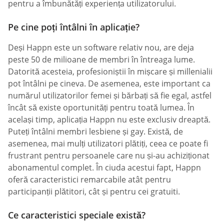
pentru a îmbunătăți experiența utilizatorului.
Pe cine poți întâlni în aplicație?
Deși Happn este un software relativ nou, are deja
peste 50 de milioane de membri în întreaga lume.
Datorită acesteia, profesioniștii în mișcare și millenialii
pot întâlni pe cineva. De asemenea, este important ca
numărul utilizatorilor femei și bărbați să fie egal, astfel
încât să existe oportunități pentru toată lumea. În
același timp, aplicația Happn nu este exclusiv dreaptă.
Puteți întâlni membri lesbiene și gay. Există, de
asemenea, mai mulți utilizatori plătiți, ceea ce poate fi
frustrant pentru persoanele care nu și-au achiziționat
abonamentul complet. În ciuda acestui fapt, Happn
oferă caracteristici remarcabile atât pentru
participanții plătitori, cât și pentru cei gratuiti.
Ce caracteristici speciale există?