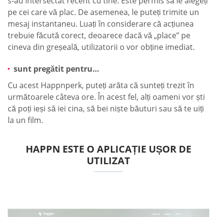
s-au intersectat recent cu tine. Este permis să le alegeți
pe cei care vă plac. De asemenea, le puteți trimite un
mesaj instantaneu. Luați în considerare că acțiunea
trebuie făcută corect, deoarece dacă vă „place” pe
cineva din greșeală, utilizatorii o vor obține imediat.
sunt pregătit pentru…
Cu acest Happnperk, puteți arăta că sunteți trezit în
următoarele câteva ore. În acest fel, alți oameni vor ști
că poți ieși să iei cina, să bei niște băuturi sau să te uiți
la un film.
HAPPN ESTE O APLICAȚIE UȘOR DE
UTILIZAT