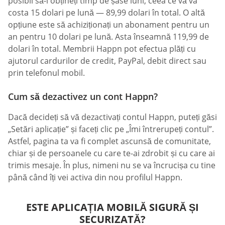
posibil să-l obțineți timp de șase luni, ceea ce vă va
costa 15 dolari pe lună — 89,99 dolari în total. O altă
opțiune este să achiziționați un abonament pentru un
an pentru 10 dolari pe lună. Asta înseamnă 119,99 de
dolari în total. Membrii Happn pot efectua plăți cu
ajutorul cardurilor de credit, PayPal, debit direct sau
prin telefonul mobil.
Cum să dezactivez un cont Happn?
Dacă decideți să vă dezactivați contul Happn, puteți găsi
„Setări aplicație” și faceți clic pe „Îmi întrerupeți contul”.
Astfel, pagina ta va fi complet ascunsă de comunitate,
chiar și de persoanele cu care te-ai zdrobit și cu care ai
trimis mesaje. În plus, nimeni nu se va încrucișa cu tine
până când îți vei activa din nou profilul Happn.
ESTE APLICAȚIA MOBILĂ SIGURĂ ȘI
SECURIZATĂ?