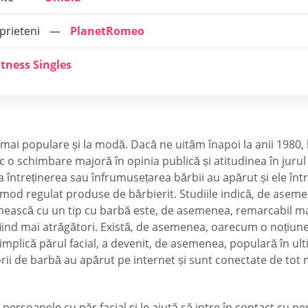
 prieteni
PlanetRomeo
itness Singles
mai populare și la modă. Dacă ne uităm înapoi la anii 1980, b
 o schimbare majoră în opinia publică și atitudinea în jurul b
 întreținerea sau înfrumusețarea bărbii au apărut și ele într-
în mod regulat produse de bărbierit. Studiile indică, de asem
âlnească cu un tip cu barbă este, de asemenea, remarcabil mai
fiind mai atrăgători. Există, de asemenea, oarecum o noțiune
e implică părul facial, a devenit, de asemenea, populară în 
rii de barbă au apărut pe internet și sunt conectate de tot mai
persoanele cu păr facial și le ajută să intre în contact cu pe