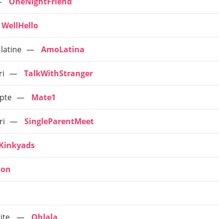
OneNightFriend
WellHello
 latine
AmoLatina
ri
TalkWithStranger
apte
Mate1
ri
SingleParentMeet
Kinkyads
ion
tite
Ohlala