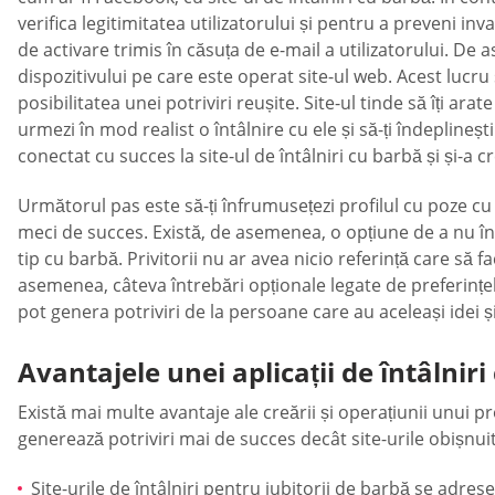
verifica legitimitatea utilizatorului și pentru a preveni in
de activare trimis în căsuța de e-mail a utilizatorului. De
dispozitivului pe care este operat site-ul web. Acest lucru 
posibilitatea unei potriviri reușite. Site-ul tinde să îți ara
urmezi în mod realist o întâlnire cu ele și să-ți îndeplinești
conectat cu succes la site-ul de întâlniri cu barbă și și-a cr
Următorul pas este să-ți înfrumusețezi profilul cu poze cu 
meci de succes. Există, de asemenea, o opțiune de a nu încă
tip cu barbă. Privitorii nu ar avea nicio referință care să 
asemenea, câteva întrebări opționale legate de preferințele,
pot genera potriviri de la persoane care au aceleași idei ș
Avantajele unei aplicații de întâlniri
Există mai multe avantaje ale creării și operațiunii unui p
generează potriviri mai de succes decât site-urile obișnuite
Site-urile de întâlniri pentru iubitorii de barbă se adrese