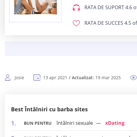
RATA DE SUPORT
4.6 o
RATA DE SUCCES
4.5 of
Josie
13 apr 2021
Actualizat:
19 mar 2025
Best Întâlniri cu barba sites
întâlniri sexuale
xDating
BUN PENTRU