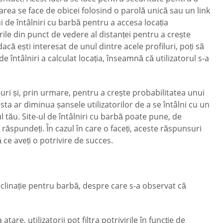
carea se face de obicei folosind o parolă unică sau un link
i de întâlniri cu barbă pentru a accesa locația
urile din punct de vedere al distanței pentru a crește
 dacă ești interesat de unul dintre acele profiluri, poți să
de întâlniri a calculat locația, înseamnă că utilizatorul s-a
-uri și, prin urmare, pentru a crește probabilitatea unui
ta ar diminua șansele utilizatorilor de a se întâlni cu un
ul tău. Site-ul de întâlniri cu barbă poate pune, de
ă răspundeți. În cazul în care o faceți, aceste răspunsuri
 ce aveți o potrivire de succes.
înclinație pentru barbă, despre care s-a observat că
are, utilizatorii pot filtra potrivirile în funcție de