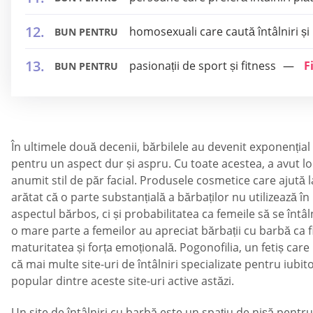
homosexuali care caută întâlniri și
BUN PENTRU
pasionații de sport și fitness
F
BUN PENTRU
În ultimele două decenii, bărbilele au devenit exponențial 
pentru un aspect dur și aspru. Cu toate acestea, a avut loc
anumit stil de păr facial. Produsele cosmetice care ajută la
arătat că o parte substanțială a bărbaților nu utilizează 
aspectul bărbos, ci și probabilitatea ca femeile să se înt
o mare parte a femeilor au apreciat bărbații cu barbă ca 
maturitatea și forța emoțională. Pogonofilia, un fetiș car
că mai multe site-uri de întâlniri specializate pentru iubito
popular dintre aceste site-uri active astăzi.
Un site de întâlniri cu barbă este un spațiu de nișă pentru 