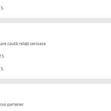
 5
re caută relații serioase
f 5
 5
nui partener