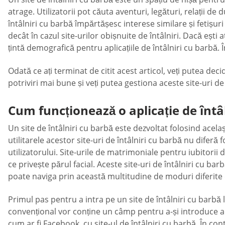
atrage. Utilizatorii pot căuta aventuri, legături, relații de 
întâlniri cu barbă împărtășesc interese similare și fetișur
decât în cazul site-urilor obișnuite de întâlniri. Dacă ești
țintă demografică pentru aplicațiile de întâlniri cu barbă.
Odată ce ați terminat de citit acest articol, veți putea deci
potriviri mai bune și veți putea gestiona aceste site-uri de
Cum funcționează o aplicație de întâ
Un site de întâlniri cu barbă este dezvoltat folosind acela
utilitarele acestor site-uri de întâlniri cu barbă nu diferă 
utilizatorului. Site-urile de matrimoniale pentru iubitorii 
ce privește părul facial. Aceste site-uri de întâlniri cu 
poate naviga prin această multitudine de moduri diferite d
Primul pas pentru a intra pe un site de întâlniri cu barbă l
convențional vor conține un câmp pentru a-și introduce ad
cum ar fi Facebook, cu site-ul de întâlniri cu barbă. În con