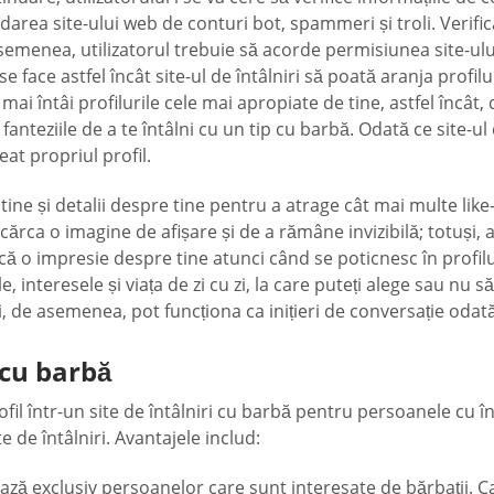
vadarea site-ului web de conturi bot, spammeri și troli. Verifi
 asemenea, utilizatorul trebuie să acorde permisiunea site-ulu
se face astfel încât site-ul de întâlniri să poată aranja profil
te mai întâi profilurile cele mai apropiate de tine, astfel încât,
 fanteziile de a te întâlni cu un tip cu barbă. Odată ce site-ul 
eat propriul profil.
tine și detalii despre tine pentru a atrage cât mai multe like
rca o imagine de afișare și de a rămâne invizibilă; totuși, as
facă o impresie despre tine atunci când se poticnesc în profil
 interesele și viața de zi cu zi, la care puteți alege sau nu s
i, de asemenea, pot funcționa ca inițieri de conversație odată
 cu barbă
rofil într-un site de întâlniri cu barbă pentru persoanele cu 
 de întâlniri. Avantajele includ:
ază exclusiv persoanelor care sunt interesate de bărbații. Ca at