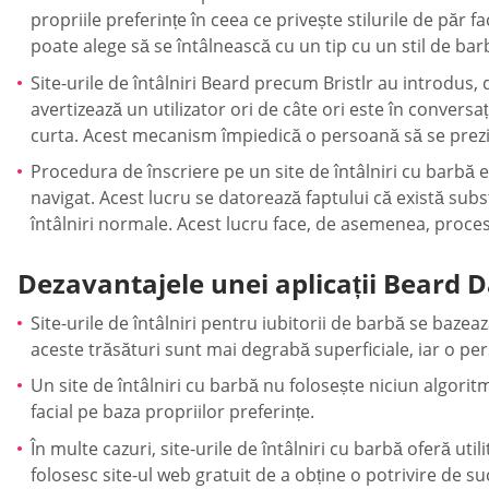
propriile preferințe în ceea ce privește stilurile de păr fac
poate alege să se întâlnească cu un tip cu un stil de bar
Site-urile de întâlniri Beard precum Bristlr au introdus, d
avertizează un utilizator ori de câte ori este în conversaț
curta. Acest mecanism împiedică o persoană să se prezint
Procedura de înscriere pe un site de întâlniri cu barbă e
navigat. Acest lucru se datorează faptului că există substa
întâlniri normale. Acest lucru face, de asemenea, proce
Dezavantajele unei aplicații Beard D
Site-urile de întâlniri pentru iubitorii de barbă se bazează
aceste trăsături sunt mai degrabă superficiale, iar o per
Un site de întâlniri cu barbă nu folosește niciun algoritm 
facial pe baza propriilor preferințe.
În multe cazuri, site-urile de întâlniri cu barbă oferă util
folosesc site-ul web gratuit de a obține o potrivire de su