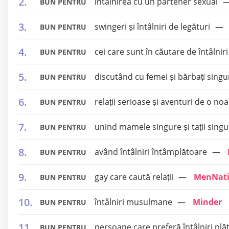
întâlnirea cu un partener sexual
BUN PENTRU
swingeri și întâlniri de legături
BUN PENTRU
cei care sunt în căutare de întâlniri
BUN PENTRU
discutând cu femei și bărbați singu
BUN PENTRU
relații serioase și aventuri de o no
BUN PENTRU
unind mamele singure și tații singu
BUN PENTRU
având întâlniri întâmplătoare
BUN PENTRU
gay care caută relații
MenNat
BUN PENTRU
întâlniri musulmane
Minder
BUN PENTRU
persoane care preferă întâlniri plă
BUN PENTRU