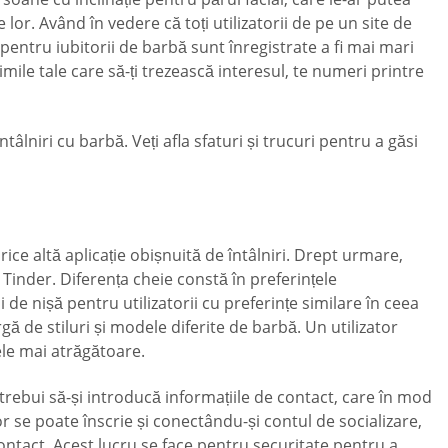
e lor. Având în vedere că toți utilizatorii de pe un site de
 pentru iubitorii de barbă sunt înregistrate a fi mai mari
imile tale care să-ți trezească interesul, te numeri printre
tâlniri cu barbă. Veți afla sfaturi și trucuri pentru a găsi
ice altă aplicație obișnuită de întâlniri. Drept urmare,
i Tinder. Diferența cheie constă în preferințele
i de nișă pentru utilizatorii cu preferințe similare în ceea
ă de stiluri și modele diferite de barbă. Un utilizator
ele mai atrăgătoare.
r trebui să-și introducă informațiile de contact, care în mod
 se poate înscrie și conectându-și contul de socializare,
e contact. Acest lucru se face pentru securitate pentru a