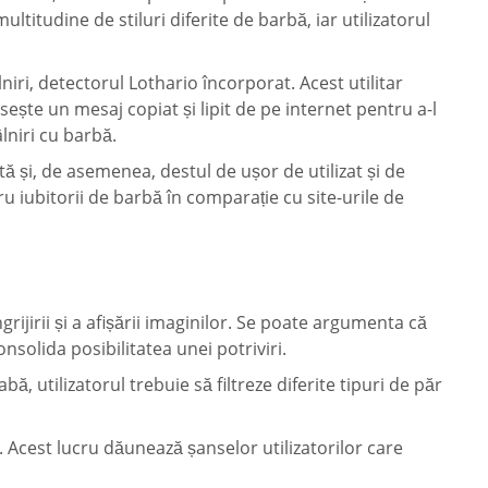
multitudine de stiluri diferite de barbă, iar utilizatorul
lniri, detectorul Lothario încorporat. Acest utilitar
osește un mesaj copiat și lipit de pe internet pentru a-l
lniri cu barbă.
tă și, de asemenea, destul de ușor de utilizat și de
tru iubitorii de barbă în comparație cu site-urile de
grijirii și a afișării imaginilor. Se poate argumenta că
solida posibilitatea unei potriviri.
ă, utilizatorul trebuie să filtreze diferite tipuri de păr
ți. Acest lucru dăunează șanselor utilizatorilor care