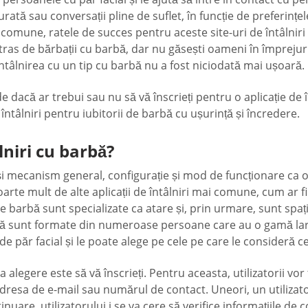
durată sau conversații pline de suflet, în funcție de preferințel
i comune, ratele de succes pentru aceste site-uri de întâlniri
 atras de bărbații cu barbă, dar nu găsești oameni în împrejur
 Întâlnirea cu un tip cu barbă nu a fost niciodată mai ușoară.
de dacă ar trebui sau nu să vă înscrieți pentru o aplicație de în
 întâlniri pentru iubitorii de barbă cu ușurință și încredere.
lniri cu barbă?
și mecanism general, configurație și mod de funcționare ca or
foarte mult de alte aplicații de întâlniri mai comune, cum ar f
de barbă sunt specializate ca atare și, prin urmare, sunt spați
barbă sunt formate din numeroase persoane care au o gamă larg
e păr facial și le poate alege pe cele pe care le consideră c
a alegere este să vă înscrieți. Pentru aceasta, utilizatorii vo
resa de e-mail sau numărul de contact. Uneori, un utilizator
tinuare, utilizatorului i se va cere să verifice informațiile d