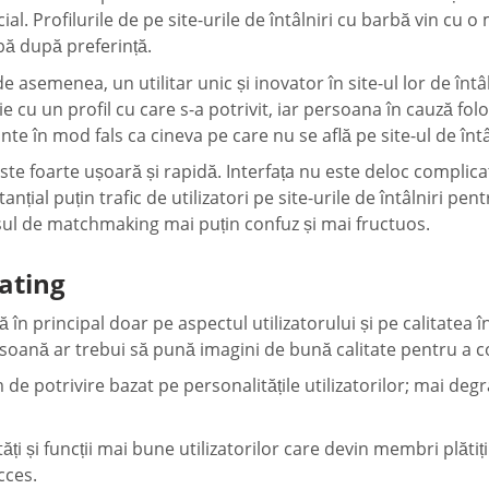
ial. Profilurile de pe site-urile de întâlniri cu barbă vin cu o 
bă după preferință.
e asemenea, un utilitar unic și inovator în site-ul lor de întâ
ie cu un profil cu care s-a potrivit, iar persoana în cauză fol
e în mod fals ca cineva pe care nu se află pe site-ul de întâ
ste foarte ușoară și rapidă. Interfața nu este deloc complica
nțial puțin trafic de utilizatori pe site-urile de întâlniri pen
sul de matchmaking mai puțin confuz și mai fructuos.
ating
 în principal doar pe aspectul utilizatorului și pe calitatea în
soană ar trebui să pună imagini de bună calitate pentru a con
de potrivire bazat pe personalitățile utilizatorilor; mai degrab
ități și funcții mai bune utilizatorilor care devin membri plăti
cces.