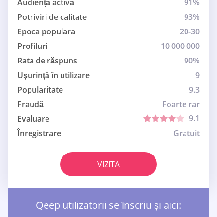
Audiență activă
91%
Potriviri de calitate
93%
Epoca populara
20-30
Profiluri
10 000 000
Rata de răspuns
90%
Ușurință în utilizare
9
Popularitate
9.3
Fraudă
Foarte rar
9.1
Evaluare
Înregistrare
Gratuit
VIZITA
Qeep utilizatorii se înscriu și aici: