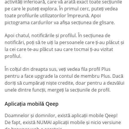
activități inferioară, care vă arată exact toate secțiunile
pe care le puteți explora. În primul cerc, puteți vedea
toate profilurile utilizatorilor împreună. Apoi
pictograma cardurilor va afișa secțiunea de glisare.
Apoi chatul, notificările și profilul. În secțiunea de
notificări, poți să te uiți la persoanele care ți-au plăcut și
la cei care te-au plăcut sau care tocmai ți-au vizitat
profilul.
În colțul din dreapta sus, veți vedea fila profil Plus
pentru a face upgrade la contul de membru Plus. Dacă
doriți să cumpărați niște credite, doar pentru a dezvălui
unele dintre funcții, mergeți la secțiunile de profil.
Aplicația mobilă Qeep
Doamnelor și domnilor, există aplicații mobile Qeep!
De fapt, există NUMAI aplicații mobile și nicio versiune