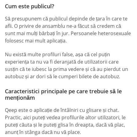
Cum este publicul?
Să presupunem că publicul depinde de țara în care te
afli. O privire de ansamblu ne-a făcut să credem că
sunt mai mulți bărbați în jur. Persoanele heterosexuale
folosesc mai mult aplicația.
Nu există multe profiluri false, așa că cel puțin
experiența ta nu va fi deranjată de utilizatorii care
susțin că te iubesc la prima vedere și că au pierdut un
autobuz și ar dori să le cumperi bilete de autobuz.
Caracteristici principale pe care trebuie să le
menționăm
Qeep este o aplicație de întâlniri cu glisare și chat.
Practic, aici puteți vedea profilurile altor utilizatori, le
puteți căuta și le puteți glisa în dreapta, dacă vă plac,
anunț în stânga dacă nu vă place.