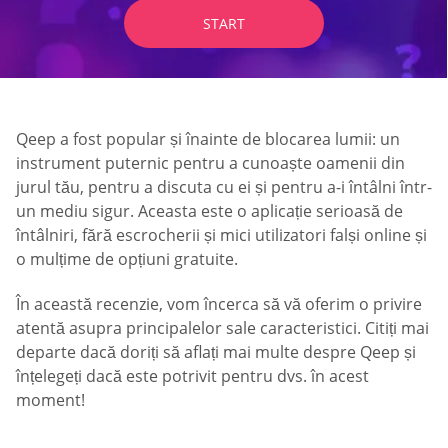
START
Qeep a fost popular și înainte de blocarea lumii: un
instrument puternic pentru a cunoaște oamenii din
jurul tău, pentru a discuta cu ei și pentru a-i întâlni într-
un mediu sigur. Aceasta este o aplicație serioasă de
întâlniri, fără escrocherii și mici utilizatori falși online și
o mulțime de opțiuni gratuite.
În această recenzie, vom încerca să vă oferim o privire
atentă asupra principalelor sale caracteristici. Citiți mai
departe dacă doriți să aflați mai multe despre Qeep și
înțelegeți dacă este potrivit pentru dvs. în acest
moment!