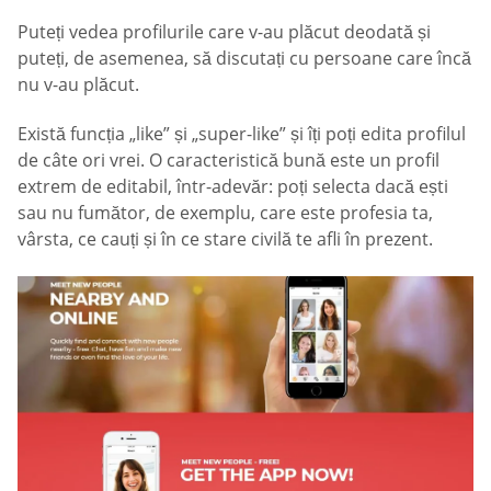
Puteți vedea profilurile care v-au plăcut deodată și
puteți, de asemenea, să discutați cu persoane care încă
nu v-au plăcut.
Există funcția „like” și „super-like” și îți poți edita profilul
de câte ori vrei. O caracteristică bună este un profil
extrem de editabil, într-adevăr: poți selecta dacă ești
sau nu fumător, de exemplu, care este profesia ta,
vârsta, ce cauți și în ce stare civilă te afli în prezent.