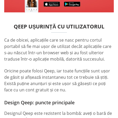
QEEP UȘURINȚĂ CU UTILIZATORUL
Ca de obicei, aplicațiile care se nasc pentru cortul
portabil să fie mai ușor de utilizat decât aplicațiile care
s-au născut într-un browser web și au fost ulterior
traduse într-o aplicație mobilă, datorită succesului.
Oricine poate folosi Qeep, iar toate funcțiile sunt ușor
de găsit și afișează instantaneu tot ce trebuie să știți.
Există puține anunțuri și este ușor să găsești ce poți
face cu un cont gratuit și ce nu.
Design Qeep: puncte principale
Designul Qeep este rezistent la bombă: aveți o bară de