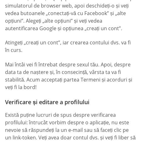
simulatorul de browser web, apoi deschideți-o și veți
vedea butoanele „conectați-vă cu Facebook” și „alte
opțiuni”. Alegeți „alte opțiuni” și veți vedea
autentificarea Google și opțiunea „creați un cont”.
Atingeți „creați un cont”, iar crearea contului dvs. va fi
în curs.
Mai întâi vei fi întrebat despre sexul tău. Apoi, despre
data ta de naștere și, în consecință, vârsta ta va fi
stabilită. Acum acceptați partea Termeni și acorduri și
veți fi la bord!
Verificare și editare a profilului
Există puține lucruri de spus despre verificarea
profilului: întrucât vorbim despre o aplicație, nu este
nevoie să răspundeți la un e-mail sau să faceți clic pe
un link-token. Veți avea doar contul dvs. și veți fi liber să