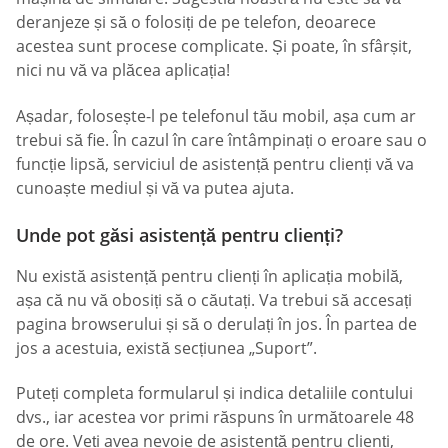
deranjeze și să o folosiți de pe telefon, deoarece
acestea sunt procese complicate. Și poate, în sfârșit,
nici nu vă va plăcea aplicația!
Așadar, folosește-l pe telefonul tău mobil, așa cum ar
trebui să fie. În cazul în care întâmpinați o eroare sau o
funcție lipsă, serviciul de asistență pentru clienți vă va
cunoaște mediul și vă va putea ajuta.
Unde pot găsi asistență pentru clienți?
Nu există asistență pentru clienți în aplicația mobilă,
așa că nu vă obosiți să o căutați. Va trebui să accesați
pagina browserului și să o derulați în jos. În partea de
jos a acestuia, există secțiunea „Suport”.
Puteți completa formularul și indica detaliile contului
dvs., iar acestea vor primi răspuns în următoarele 48
de ore. Veți avea nevoie de asistență pentru clienți,