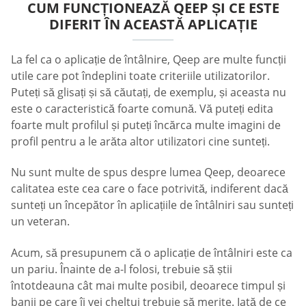
CUM FUNCȚIONEAZĂ QEEP ȘI CE ESTE
DIFERIT ÎN ACEASTĂ APLICAȚIE
La fel ca o aplicație de întâlnire, Qeep are multe funcții
utile care pot îndeplini toate criteriile utilizatorilor.
Puteți să glisați și să căutați, de exemplu, și aceasta nu
este o caracteristică foarte comună. Vă puteți edita
foarte mult profilul și puteți încărca multe imagini de
profil pentru a le arăta altor utilizatori cine sunteți.
Nu sunt multe de spus despre lumea Qeep, deoarece
calitatea este cea care o face potrivită, indiferent dacă
sunteți un începător în aplicațiile de întâlniri sau sunteți
un veteran.
Acum, să presupunem că o aplicație de întâlniri este ca
un pariu. Înainte de a-l folosi, trebuie să știi
întotdeauna cât mai multe posibil, deoarece timpul și
banii pe care îi vei cheltui trebuie să merite. Iată de ce