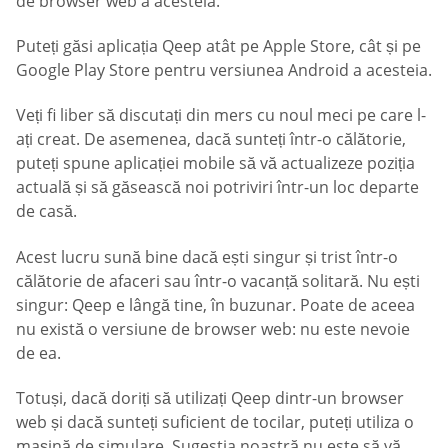
de browser web a acesteia.
Puteți găsi aplicația Qeep atât pe Apple Store, cât și pe
Google Play Store pentru versiunea Android a acesteia.
Veți fi liber să discutați din mers cu noul meci pe care l-
ați creat. De asemenea, dacă sunteți într-o călătorie,
puteți spune aplicației mobile să vă actualizeze poziția
actuală și să găsească noi potriviri într-un loc departe
de casă.
Acest lucru sună bine dacă ești singur și trist într-o
călătorie de afaceri sau într-o vacanță solitară. Nu ești
singur: Qeep e lângă tine, în buzunar. Poate de aceea
nu există o versiune de browser web: nu este nevoie
de ea.
Totuși, dacă doriți să utilizați Qeep dintr-un browser
web și dacă sunteți suficient de tocilar, puteți utiliza o
mașină de simulare. Sugestia noastră nu este să vă