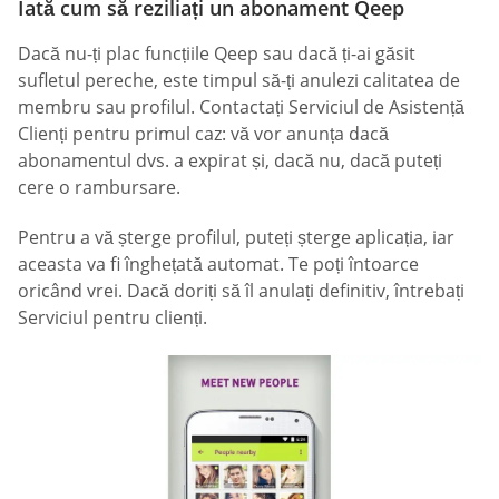
Iată cum să reziliați un abonament Qeep
Dacă nu-ți plac funcțiile Qeep sau dacă ți-ai găsit
sufletul pereche, este timpul să-ți anulezi calitatea de
membru sau profilul. Contactați Serviciul de Asistență
Clienți pentru primul caz: vă vor anunța dacă
abonamentul dvs. a expirat și, dacă nu, dacă puteți
cere o rambursare.
Pentru a vă șterge profilul, puteți șterge aplicația, iar
aceasta va fi înghețată automat. Te poți întoarce
oricând vrei. Dacă doriți să îl anulați definitiv, întrebați
Serviciul pentru clienți.