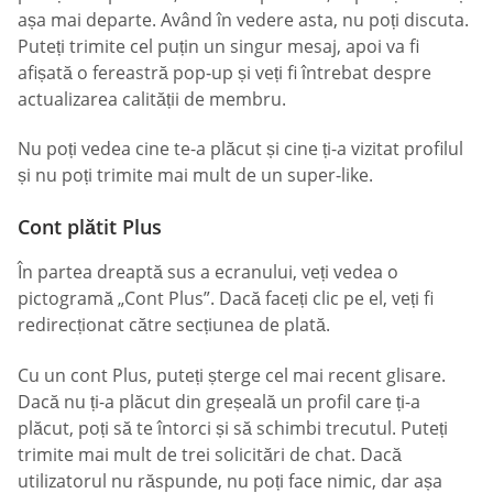
așa mai departe. Având în vedere asta, nu poți discuta.
Puteți trimite cel puțin un singur mesaj, apoi va fi
afișată o fereastră pop-up și veți fi întrebat despre
actualizarea calității de membru.
Nu poți vedea cine te-a plăcut și cine ți-a vizitat profilul
și nu poți trimite mai mult de un super-like.
Cont plătit Plus
În partea dreaptă sus a ecranului, veți vedea o
pictogramă „Cont Plus”. Dacă faceți clic pe el, veți fi
redirecționat către secțiunea de plată.
Cu un cont Plus, puteți șterge cel mai recent glisare.
Dacă nu ți-a plăcut din greșeală un profil care ți-a
plăcut, poți să te întorci și să schimbi trecutul. Puteți
trimite mai mult de trei solicitări de chat. Dacă
utilizatorul nu răspunde, nu poți face nimic, dar așa