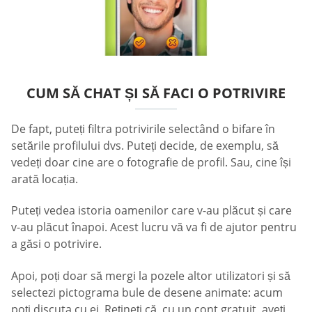
CUM SĂ CHAT ȘI SĂ FACI O POTRIVIRE
De fapt, puteți filtra potrivirile selectând o bifare în
setările profilului dvs. Puteți decide, de exemplu, să
vedeți doar cine are o fotografie de profil. Sau, cine își
arată locația.
Puteți vedea istoria oamenilor care v-au plăcut și care
v-au plăcut înapoi. Acest lucru vă va fi de ajutor pentru
a găsi o potrivire.
Apoi, poți doar să mergi la pozele altor utilizatori și să
selectezi pictograma bule de desene animate: acum
poți discuta cu ei. Rețineți că, cu un cont gratuit, aveți