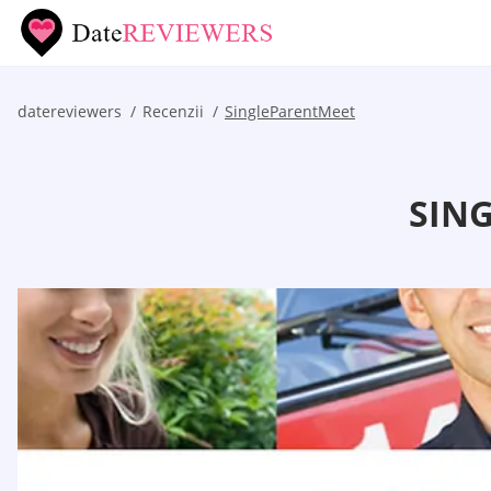
datereviewers
Recenzii
SingleParentMeet
SING