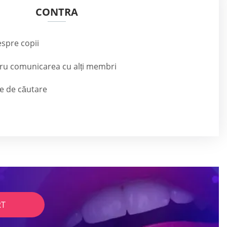
CONTRA
espre copii
tru comunicarea cu alți membri
le de căutare
RT