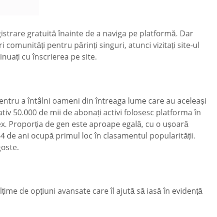
istrare gratuită înainte de a naviga pe platformă. Dar
ri comunități pentru părinți singuri, atunci vizitați site-ul
inuați cu înscrierea pe site.
pentru a întâlni oameni din întreaga lume care au aceleași
tiv 50.000 de mii de abonați activi folosesc platforma în
 sex. Proporția de gen este aproape egală, cu o ușoară
-44 de ani ocupă primul loc în clasamentul popularității.
goste.
țime de opțiuni avansate care îl ajută să iasă în evidență