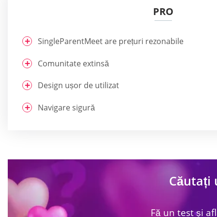
PRO
SingleParentMeet are prețuri rezonabile
Comunitate extinsă
Design ușor de utilizat
Navigare sigură
Căutați 
Fă un test și af