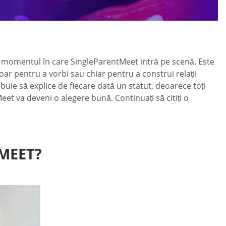
este momentul în care SingleParentMeet intră pe scenă. Este
oar pentru a vorbi sau chiar pentru a construi relații
buie să explice de fiecare dată un statut, deoarece toți
eet va deveni o alegere bună. Continuați să citiți o
MEET?