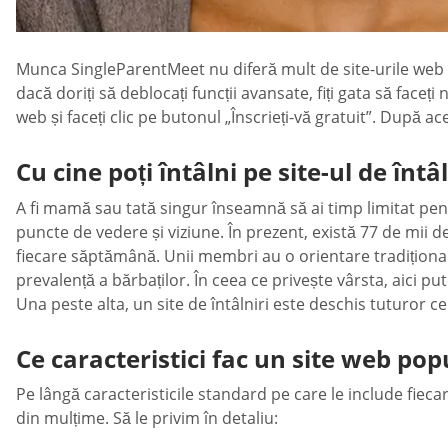
Munca SingleParentMeet nu diferă mult de site-urile web cu
dacă doriți să deblocați funcții avansate, fiți gata să faceți 
web și faceți clic pe butonul „Înscrieți-vă gratuit”. După ace
Cu cine poți întâlni pe site-ul de întâl
A fi mamă sau tată singur înseamnă să ai timp limitat pent
puncte de vedere și viziune. În prezent, există 77 de mii 
fiecare săptămână. Unii membri au o orientare tradițională
prevalență a bărbaților. În ceea ce privește vârsta, aici pu
Una peste alta, un site de întâlniri este deschis tuturor cel
Ce caracteristici fac un site web pop
Pe lângă caracteristicile standard pe care le include fieca
din mulțime. Să le privim în detaliu: