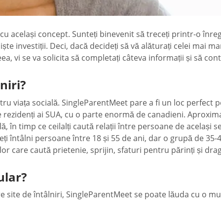
 același concept. Sunteți binevenit să treceți printr-o înreg
niște investiții. Deci, dacă decideți să vă alăturați celei mai ma
ea, vi se va solicita să completați câteva informații și să cont
niri?
ru viața socială. SingleParentMeet pare a fi un loc perfect 
de rezidenți ai SUA, cu o parte enormă de canadieni. Aproxima
, în timp ce ceilalți caută relații între persoane de același
teți întâlni persoane între 18 și 55 de ani, dar o grupă de 35
or care caută prietenie, sprijin, sfaturi pentru părinți și dra
ular?
re site de întâlniri, SingleParentMeet se poate lăuda cu o mul