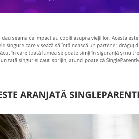
 își dau seama ce impact au copiii asupra vieții lor. Acesta 
mele singure care visează să întâlnească un partener drăguț d
cut în care toată lumea se poate simți în siguranță și nu tre
n tată singur și cauți sprijin, atunci poate că SingleParentM
ESTE ARANJATĂ SINGLEPARENT