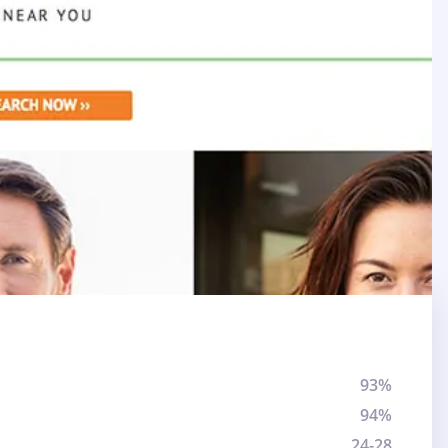
93%
94%
24-28