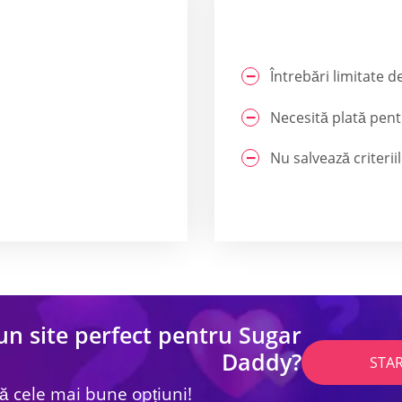
Întrebări limitate d
Necesită plată pen
Nu salvează criterii
un site perfect pentru Sugar
Daddy?
STA
lă cele mai bune opțiuni!