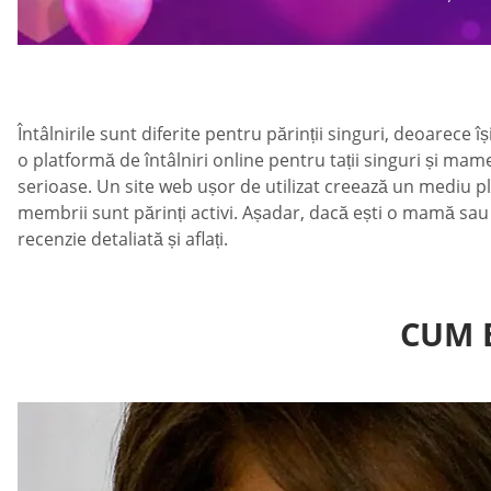
Întâlnirile sunt diferite pentru părinții singuri, deoarece
o platformă de întâlniri online pentru tații singuri și ma
serioase. Un site web ușor de utilizat creează un mediu plă
membrii sunt părinți activi. Așadar, dacă ești o mamă sau u
recenzie detaliată și aflați.
CUM 