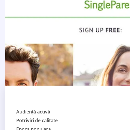
Audiență activă
Potriviri de calitate
Epoca populara