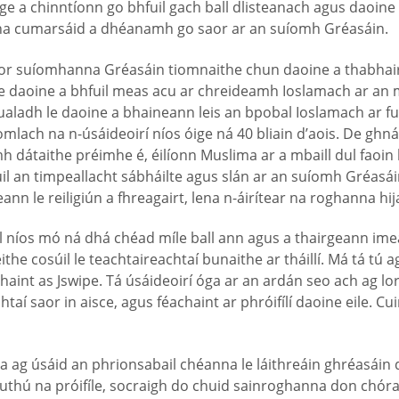
ge a chinntíonn go bhfuil gach ball dlisteanach agus daoine f
ctha cumarsáid a dhéanamh go saor ar an suíomh Gréasáin.
or suíomhanna Gréasáin tiomnaithe chun daoine a thabhairt
le daoine a bhfuil meas acu ar chreideamh Ioslamach ar an 
bualadh le daoine a bhaineann leis an bpobal Ioslamach ar fu
mlach na n-úsáideoirí níos óige ná 40 bliain d’aois. De ghn
 dátaithe préimhe é, éilíonn Muslima ar a mbaill dul faoin b
bhfuil an timpeallacht sábháilte agus slán ar an suíomh Gréa
nn le reiligiún a fhreagairt, lena n-áirítear na roghanna hij
uil níos mó ná dhá chéad míle ball ann agus a thairgeann imeach
the cosúil le teachtaireachtaí bunaithe ar tháillí. Má tá tú 
a bhaint as Jswipe. Tá úsáideoirí óga ar an ardán seo ach ag 
 saor in aisce, agus féachaint ar phróifílí daoine eile. Cui
g úsáid an phrionsabail chéanna le láithreáin ghréasáin dhá
 cruthú na próifíle, socraigh do chuid sainroghanna don chór