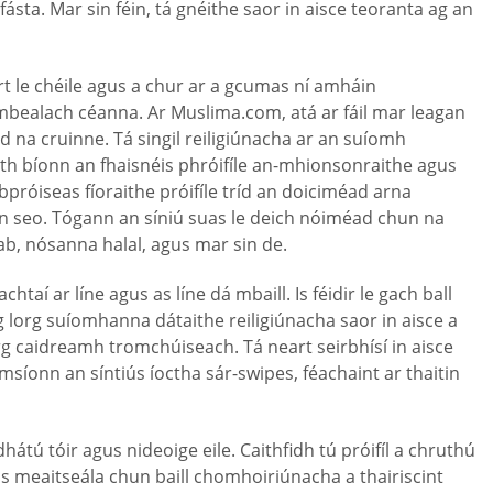
ásta. Mar sin féin, tá gnéithe saor in aisce teoranta ag an
 le chéile agus a chur ar a gcumas ní amháin
mbealach céanna. Ar Muslima.com, atá ar fáil mar leagan
d na cruinne. Tá singil reiligiúnacha ar an suíomh
áth bíonn an fhaisnéis phróifíle an-mhionsonraithe agus
próiseas fíoraithe próifíle tríd an doiciméad arna
sáin seo. Tógann an síniú suas le deich nóiméad chun na
ab, nósanna halal, agus mar sin de.
taí ar líne agus as líne dá mbaill. Is féidir le gach ball
ag lorg suíomhanna dátaithe reiligiúnacha saor in aisce a
lorg caidreamh tromchúiseach. Tá neart seirbhísí in aisce
msíonn an síntiús íoctha sár-swipes, féachaint ar thaitin
tú tóir agus nideoige eile. Caithfidh tú próifíl a chruthú
as meaitseála chun baill chomhoiriúnacha a thairiscint