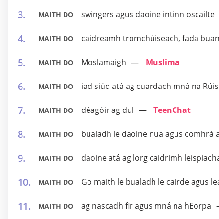
swingers agus daoine intinn oscailte
MAITH DO
caidreamh tromchúiseach, fada bua
MAITH DO
Moslamaigh
Muslima
MAITH DO
iad siúd atá ag cuardach mná na Rúi
MAITH DO
déagóir ag dul
TeenChat
MAITH DO
bualadh le daoine nua agus comhrá a
MAITH DO
daoine atá ag lorg caidrimh leispiach
MAITH DO
Go maith le bualadh le cairde agus l
MAITH DO
ag nascadh fir agus mná na hEorpa
MAITH DO