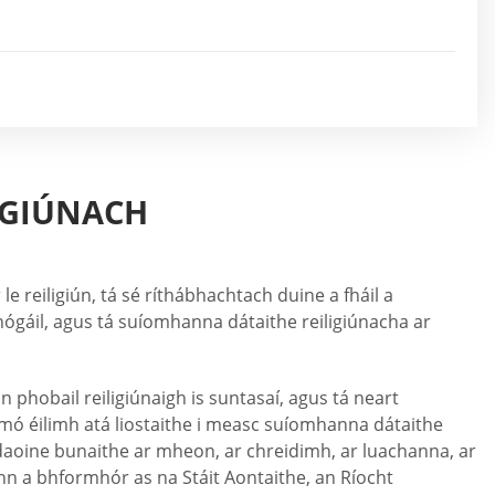
IGIÚNACH
e reiligiún, tá sé ríthábhachtach duine a fháil a
ógáil, agus tá suíomhanna dátaithe reiligiúnacha ar
phobail reiligiúnaigh is suntasaí, agus tá neart
mó éilimh atá liostaithe i measc suíomhanna dátaithe
daoine bunaithe ar mheon, ar chreidimh, ar luachanna, ar
nn a bhformhór as na Stáit Aontaithe, an Ríocht