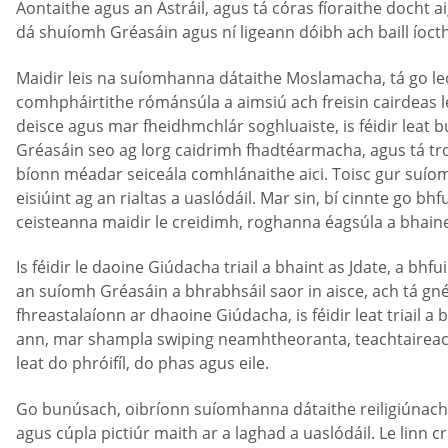
Aontaithe agus an Astráil, agus tá córas fíoraithe docht ai
dá shuíomh Gréasáin agus ní ligeann dóibh ach baill ío
Maidir leis na suíomhanna dátaithe Moslamacha, tá go le
comhpháirtithe rómánsúla a aimsiú ach freisin cairdeas 
deisce agus mar fheidhmchlár soghluaiste, is féidir leat 
Gréasáin seo ag lorg caidrimh fhadtéarmacha, agus tá tro
bíonn méadar seiceála comhlánaithe aici. Toisc gur suíomh
eisiúint ag an rialtas a uaslódáil. Mar sin, bí cinnte go 
ceisteanna maidir le creidimh, roghanna éagsúla a bhainea
Is féidir le daoine Giúdacha triail a bhaint as Jdate, a bhf
an suíomh Gréasáin a bhrabhsáil saor in aisce, ach tá gnéi
fhreastalaíonn ar dhaoine Giúdacha, is féidir leat triail 
ann, mar shampla swiping neamhtheoranta, teachtaireachtaí
leat do phróifíl, do phas agus eile.
Go bunúsach, oibríonn suíomhanna dátaithe reiligiúnacha a
agus cúpla pictiúr maith ar a laghad a uaslódáil. Le linn