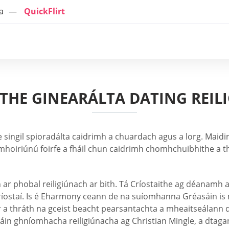
a
QuickFlirt
ITHE GINEARÁLTA DATING REIL
singil spioradálta caidrimh a chuardach agus a lorg. Maidir l
hoiriúnú foirfe a fháil chun caidrimh chomhchuibhithe a th
r phobal reiligiúnach ar bith. Tá Críostaithe ag déanamh an 
íostaí. Is é Eharmony ceann de na suíomhanna Gréasáin is 
r a thráth na gceist beacht pearsantachta a mheaitseálann 
hráin ghníomhacha reiligiúnacha ag Christian Mingle, a dtaga