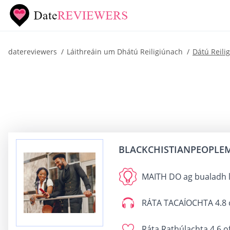
datereviewers
Láithreáin um Dhátú Reiligiúnach
Dátú Reili
BLACKCHISTIANPEOPLE
MAITH DO
ag bualadh l
RÁTA TACAÍOCHTA
4.8 
Ráta Rathúlachta
4.6 o