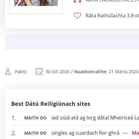
Ráta Rathúlachta
3.8 o
Pablo
30 Iúil 2020
Nuashonraithe:
21 Márta 2025
Best Dátú Reiligiúnach sites
iad siúd atá ag lorg dátaí Mheiriceá L
MAITH DO
singles ag cuardach fíor-ghrá
Ma
MAITH DO