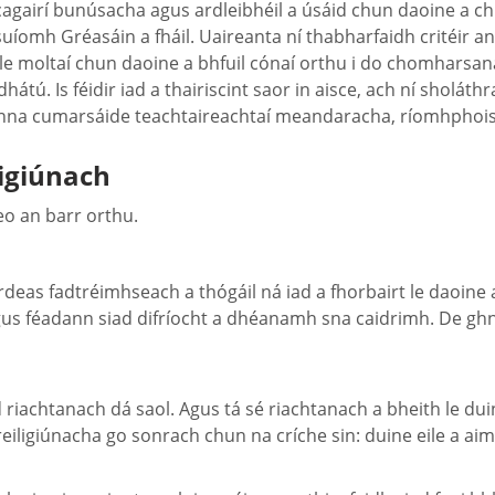
 scagairí bunúsacha agus ardleibhéil a úsáid chun daoine a
 suíomh Gréasáin a fháil. Uaireanta ní thabharfaidh critéir a
 le moltaí chun daoine a bhfuil cónaí orthu i do chomharsan
tú. Is féidir iad a thairiscint saor in aisce, ach ní sholá
anna cumarsáide teachtaireachtaí meandaracha, ríomhphois
ligiúnach
Seo an barr orthu.
deas fadtréimhseach a thógáil ná iad a fhorbairt le daoine 
gus féadann siad difríocht a dhéanamh sna caidrimh. De ghná
uid riachtanach dá saol. Agus tá sé riachtanach a bheith le
igiúnacha go sonrach chun na críche sin: duine eile a aimsiú