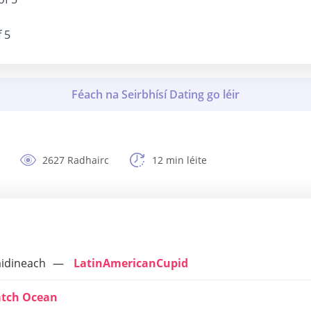
f 5
2627 Radhairc
12 min léite
aidineach
LatinAmericanCupid
tch Ocean