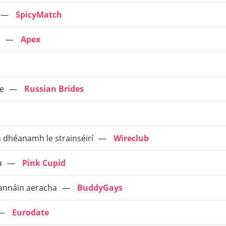
SpicyMatch
n
Apex
se
Russian Brides
 dhéanamh le strainséirí
Wireclub
a
Pink Cupid
eannáin aeracha
BuddyGays
Eurodate