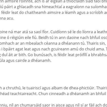
imsire roinnte, ach is ar éigean a thiocfaidh siad faoi bhlá
fiú páirt a ghlacadh sna himeachtaí a eagraíonn na suíomha
féidir leat do chaitheamh aimsire a léamh agus a scríobh ar
nna acu.
 daoine ná mar atá sa saol fíor. Cuidíonn sé le do líonra a le
e daoine ó réigiúin eile fiú. Beidh tú in ann daoine nach bhfu
hach ar an mbealach céanna a dhéanann tú. Thairis sin, is fé
 i bpáirt agat leat agus nach gcuireann amú do chuid ama. Tha
l áit ar bith. Go bunúsach, is féidir leat próifílí a bhrabhsái
gsúla agus cairde a dhéanamh.
a chruthú, le tuairiscí agus albam de dhea-phictiúir. Thairis
 chéad teachtaireacht. Chun cinneadh a dhéanamh an bhfuil tú
iu, níl an chumarsáid saor in aisce agus níl sí ar fáil ach do