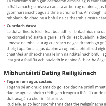
Tá caidreamh ann gan caitheamh aimsire agus caitheamh a
a fháil amach go héasca cad atá ar bun ag daoine agus 
gcomharsanacht agus aithne a chur orthu. Ar ndóigh, is 
mholadh do dhaoine a bhfuil na caitheamh aimsire céa
Cuardach éasca
Le dul ar líne, is féidir leat bualadh le i bhfad níos mó
na ciorcail shóisialta is gaire. Is féidir leat bualadh l
i measc na mball atá ag cuardach na gcaidreamh go gníom
tholg i bpafámaí agus daoine a roghnú a bhfuil rud éigin
chaithfeá ar dheochanna le linn na ndátaí nach bhfuil ag du
leat grá a fháil fiú ach bualadh le daoine ó thíortha éa
Míbhuntáistí Dating Reiligiúnach
Tógann am agus costais
Tógann sé an-chuid ama do go leor daoine próifíl mhaith 
daoine agus a bheith réidh gan freagra a fháil fiú ar do
duit beagán a chur in iúl ar líne.
Rud eile, ar go leor suíomhanna dátaithe reiligiúnacha inn