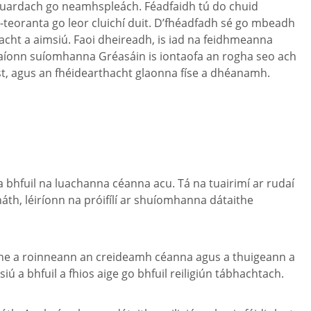
 chuardach go neamhspleách. Féadfaidh tú do chuid
n-teoranta go leor cluichí duit. D’fhéadfadh sé go mbeadh
acht a aimsiú. Faoi dheireadh, is iad na feidhmeanna
thraíonn suíomhanna Gréasáin is iontaofa an rogha seo ach
t, agus an fhéidearthacht glaonna físe a dhéanamh.
a bhfuil na luachanna céanna acu. Tá na tuairimí ar rudaí
th, léiríonn na próifílí ar shuíomhanna dátaithe
 duine a roinneann an creideamh céanna agus a thuigeann a
 a bhfuil a fhios aige go bhfuil reiligiún tábhachtach.