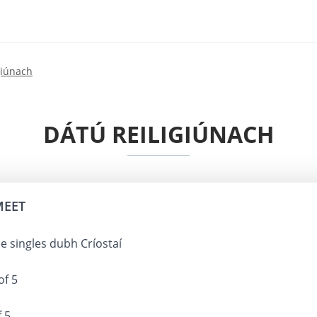
giúnach
DÁTÚ REILIGIÚNACH
MEET
e singles dubh Críostaí
of 5
f 5