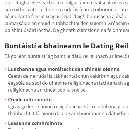
duit. Rogha eile seachas na halgartaim meaitseála is ea
socruithe a athrú chun na rudaí is fearr a oibríonn ar an
sé indéanta freisin scagairí cuardaigh bunúsacha a úsáid
cumarsáide an chuid is tábhachtaí den suíomh Gréasáin dhá
do shíntiúsóirí íoctha. De ghnáth cuimsíonn na feidhme
Buntáistí a bhaineann le Dating Rei
Tá go leor buntáistí ag baint le dátú reiligiúnach ar líne. 
Luachanna agus moráltacht den chineál céanna
Ceann de na rudaí is tábhachtaí chun caidrimh agus cair
éagsúla sa saol do dhaoine reiligiúnacha riachtanach a
reiligiúnacha an cineál seo faisnéise.
Creideamh roinnte
I gcás go leor daoine reiligiúnacha, tá creidimh ina gc
thábhacht. Cláraíonn daoine ar shuíomhanna dátaithe reil
Leasanna comhroinnte