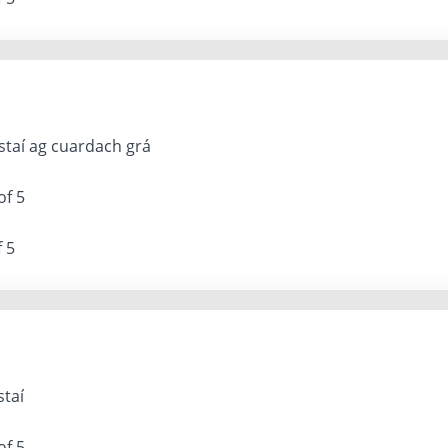
staí ag cuardach grá
of 5
f 5
staí
of 5