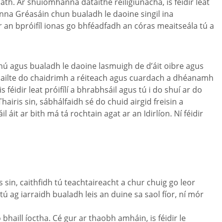
th. Ar shuíomhanna dátaithe reiligiúnacha, is féidir leat
nna Gréasáin chun bualadh le daoine singil ina
 an bpróifíl ionas go bhféadfadh an córas meaitseála tú a
athnú agus bualadh le daoine lasmuigh de d’áit oibre agus
il oscailte do chaidrimh a réiteach agus cuardach a dhéanamh
idir leat próifílí a bhrabhsáil agus tú i do shuí ar do
iris sin, sábhálfaidh sé do chuid airgid freisin a
l áit ar bith má tá rochtain agat ar an Idirlíon. Ní féidir
 sin, caithfidh tú teachtaireacht a chur chuig go leor
 ag iarraidh bualadh leis an duine sa saol fíor, ní mór
 bhaill íoctha. Cé gur ar thaobh amháin, is féidir le