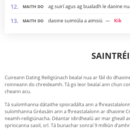
ag suirí agus ag bualadh le daoine nu
MAITH DO
daoine suimiúla a aimsiú
Kik
MAITH DO
SAINTRÉ
Cuireann Dating Reiligiúnach bealaí nua ar fáil do dhaoine 
roinneann do chreideamh. Tá go leor bealaí ann chun com
cheann acu.
Tá suíomhanna dátaithe spioradálta ann a fhreastalaíonn a
suíomhanna Gréasáin ann a fhreastalaíonn ar dhaoine Cr
neamh-reiligiúnacha. Déantar idirdhealú air mar gheall a
spriocanna saoil, srl. Tá bunachar sonraí 9 milliún d’am